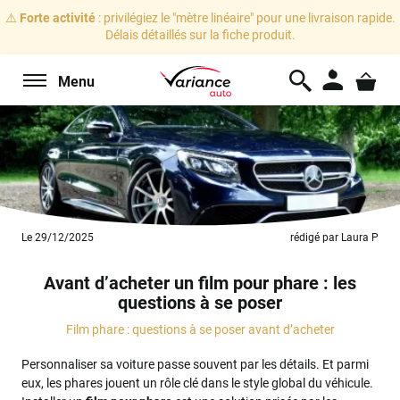
⚠️
Forte activité
: privilégiez le "mètre linéaire" pour une livraison rapide.
Délais détaillés sur la fiche produit.
Menu
Le 29/12/2025
rédigé par Laura P
Avant d’acheter un film pour phare : les
questions à se poser
Film phare : questions à se poser avant d’acheter
Personnaliser sa voiture passe souvent par les détails. Et parmi
eux, les phares jouent un rôle clé dans le style global du véhicule.