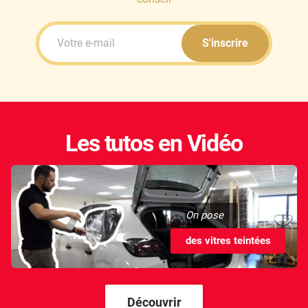
S'inscrire
Les tutos en Vidéo
On pose
des vitres teintées
Découvrir