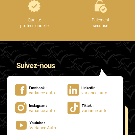
Qualité
Paiement
professionnelle
sécurisé
Suivez-nous
Facebook :
LinkedIn :
variance.auto
variance-auto
Instagram :
Tiktok :
variance.auto
variance.auto
Youtube :
Variance Auto