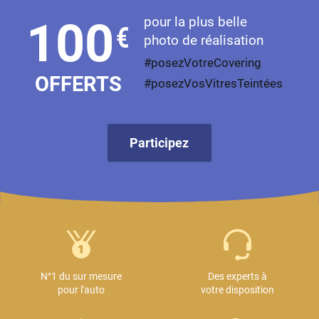
pour la plus belle
100
€
photo de réalisation
#posezVotreCovering
OFFERTS
#posezVosVitresTeintées
Participez
N°1 du sur mesure
Des experts à
pour l'auto
votre disposition