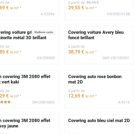
59
,10
€
rtir de
à partir de
,69
€
29
,55
€
*
*
le m²
le m²
A-9209a
HX30SCH14B
ering voiture gris
Covering voiture Avery bleu
Meilleure vente
éorite métal 3D brillant
foncé brillant
rtir de
à partir de
,85
€
38
,79
€
*
*
le m²
le m²
HX20990B
SWF-CB1530001
m covering 3M 2080 effet
Covering auto rose bonbon
 vert kaki
mat 2D
rtir de
à partir de
,29
€
12
,69
€
*
*
le m²
le m²
3M-2080-M26
A-9216
*****
m covering 3M 2080 effet
Covering auto bleu ciel mat 2D
ssy jaune