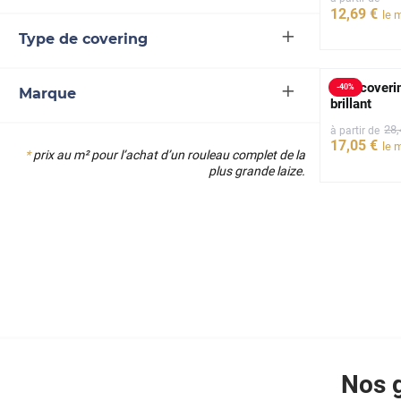
12
,69
€
le 
Type de covering
Film coveri
-
40
%
Marque
brillant
28
à partir de
17
,05
€
le 
*
prix au m² pour l’achat d’un rouleau complet de la
plus grande laize.
Nos g