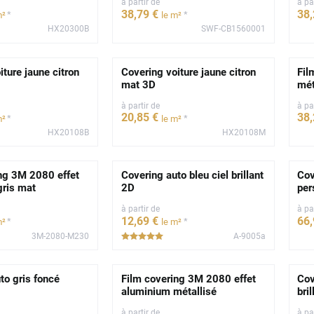
à partir de
à pa
38
,79
€
38
*
*
m²
le m²
HX20300B
SWF-CB1560001
**
iture jaune citron
Covering voiture jaune citron
Fil
mat 3D
mét
à partir de
à pa
20
,85
€
38
*
*
m²
le m²
HX20108B
HX20108M
ng 3M 2080 effet
Covering auto bleu ciel brillant
Cov
gris mat
2D
per
à partir de
à pa
12
,69
€
66
*
*
m²
le m²
3M-2080-M230
A-9005a
*****
to gris foncé
Film covering 3M 2080 effet
Cov
aluminium métallisé
bri
à partir de
à pa