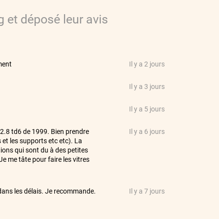
g
et déposé leur avis
ment
Il y a 2 jours
Il y a 3 jours
Il y a 5 jours
 2.8 td6 de 1999. Bien prendre
Il y a 6 jours
 et les supports etc etc). La
tions qui sont du à des petites
Je me tâte pour faire les vitres
e dans les délais. Je recommande.
Il y a 7 jours