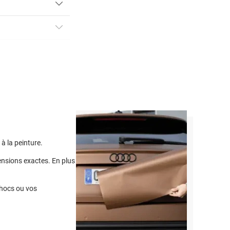
ng 2D
covering
rière, en
ateur
à la peinture.
ensions exactes. En plus
-chocs ou vos