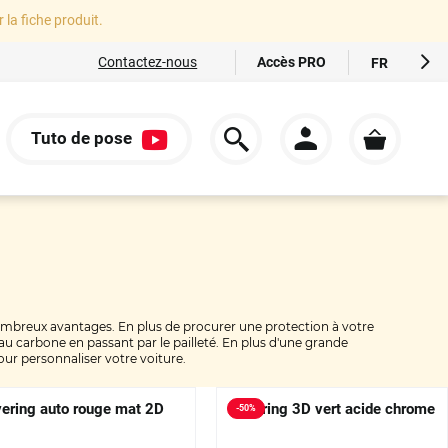
r la fiche produit.
Accès PRO
Contactez-nous
FR
EN
ES
Tuto de pose
IT
S
DE
ombreux avantages. En plus de procurer une protection à votre
 au carbone en passant par le pailleté. En plus d'une grande
our personnaliser votre voiture.
ering auto rouge mat 2D
Covering 3D vert acide chrome
-
50
%