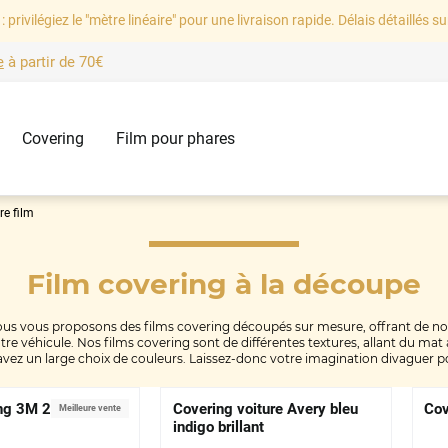
: privilégiez le "mètre linéaire" pour une livraison rapide. Délais détaillés su
e
à partir de
70€
Covering
Film pour phares
re film
Film covering
à la découpe
ous vous proposons des films covering découpés sur mesure, offrant de n
tre véhicule. Nos films covering sont de différentes textures, allant du mat
 avez un large choix de couleurs. Laissez-donc votre imagination divaguer p
ng 3M 2080 effet
Covering voiture Avery bleu
Cov
Meilleure vente
indigo brillant