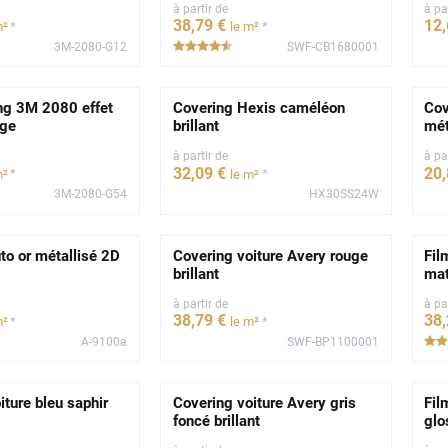
à partir de
à pa
38
,79
€
12
*
*
m²
le m²
3M-2080-G12
SWF-CB1680001
**
*****
ng 3M 2080 effet
Covering Hexis caméléon
Cov
nge
brillant
mét
à partir de
à pa
32
,09
€
20
*
*
m²
le m²
3M-2080-G54
HX30SS24W
*
to or métallisé 2D
Covering voiture Avery rouge
Fil
brillant
mat
à partir de
à pa
38
,79
€
38
*
*
m²
le m²
A-9100a
SWF-BP1100001
iture bleu saphir
Covering voiture Avery gris
Fil
foncé brillant
glo