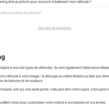
article dédié aux covering 2D et 3D
ering dois-je prévoir pour recouvrir totalement mon véhicule ?
coveri
e entre covering et peinture ?
overing
Avery Dennison
3M
en cliquant ici
rer un covering ?
qualité professionnelle
Voir plus de questions
ueur de la voiture (du bas du parechoc avant jusqu'au bas du parechoc ar
t se poser soi-même grâce aux
tutos de pose
pour une voiture complète ?
it.)
ège la peinture d'origine, pour la garder en bon état
ultat par 3.
t s'enlever à tout moment
ent moins cher
conseillers commerciaux
ng
calcul
pte à tous les types de véhicules. Ils sont également l'alternative idéale 
re véhicule à votre image : la découpe au mètre linéaire ou bien aux dim
x de textures et de couleurs.
rrosserie, soit sur une seule partie. Cela peut être votre capot, votre pare
xcellent choix pour customiser votre voiture à vos besoins et vos envies.