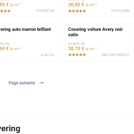
,85
€
20
,85
€
*
*
le m²
le m²
HX20BTXB
HX20228M
*****
*****
ering auto marron brillant
Covering voiture Avery noir
satin
rtir de
à partir de
,69
€
38
,79
€
*
*
le m²
le m²
A-9015a
SWF-AW1680001
*****
Page suivante
vering