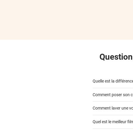
***
***
***
***
Questions
Quelle est la différen
Comment poser son c
covering 2D
Comment laver une voi
covering 3D
Quel est le meilleur fi