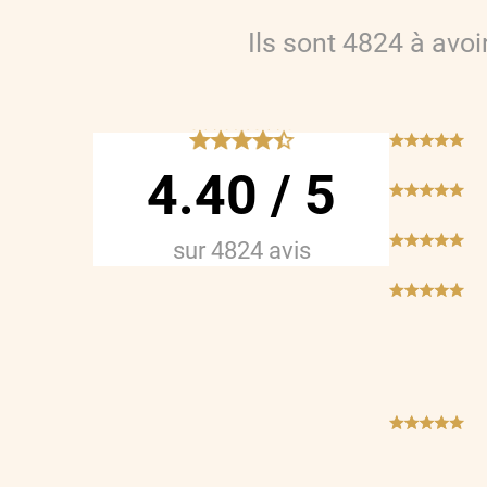
Ils sont
4824
à avo
*****
***
4.40
/
5
***
***
sur
4824
avis
***
***