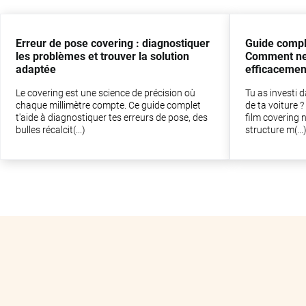
Erreur de pose covering : diagnostiquer
Guide comple
les problèmes et trouver la solution
Comment net
adaptée
efficacemen
Le covering est une science de précision où
Tu as investi 
chaque millimètre compte. Ce guide complet
de ta voiture ?
t'aide à diagnostiquer tes erreurs de pose, des
film covering n
bulles récalcit(...)
structure m(...