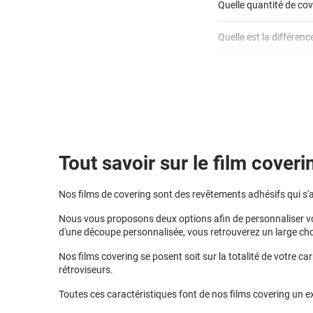
Quelle quantité de cov
cet article
3D
Quelle est la différenc
calculateur total c
Est-il possible de reti
Mesurez la long
Le covering peu
Quel covering choisir 
passant par le to
Le covering prot
Multipliez ce rés
covering 3D
Le covering peu
Le covering revi
Tout savoir sur le film coveri
Nos films de covering sont des revêtements adhésifs qui s'ada
Nous vous proposons deux options afin de personnaliser vot
d'une découpe personnalisée, vous retrouverez un large choi
Nos films covering se posent soit sur la totalité de votre ca
rétroviseurs.
Toutes ces caractéristiques font de nos films covering un e