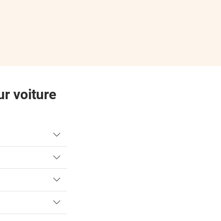
a bonne taille ce qui est parfait
Il y a 7 jours
Il y a 11 jours
Il y a 15 jours
Il y a 15 jours
ur voiture