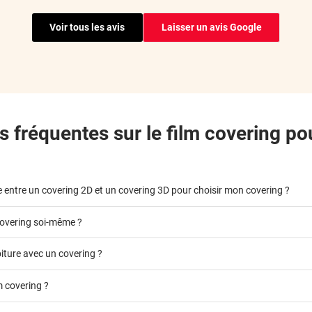
**
Kit de films de bonne qualité. Colis bien emballé. Les films sont coupés à l
car ma Dacia Dokker a des vitres avec des bords recourbés
Voir tous les avis
Laisser un avis Google
**
Ras
**
Livraison rapide avec 1 semaine d'avance merci
**
De très bonne qualité, au top. Je recommande 👍
 fréquentes sur le film covering po
ce entre un covering 2D et un covering 3D pour choisir mon covering ?
overing soi-même ?
ture avec un covering ?
lm covering ?