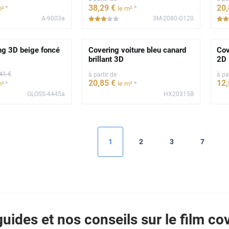
38
,29
€
20
*
*
m²
le m²
A-9003a
3M-2080-G120
*****
ng 3D beige foncé
Covering voiture bleu canard
Cov
brillant 3D
2D
,41
€
à partir de
à pa
20
,85
€
12
*
*
m²
le m²
GLOSS-4445a
HX20315B
1
2
3
7
uides et nos conseils sur le film co