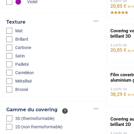
à partir de
Violet
20
,85
€
le 
***
Texture
Covering vo
Mat
brillant 3D
Brillant
à partir de
Carbone
20
,85
€
le 
Satin
Pailleté
Caméléon
Film coveri
aluminium 
Métallisé
Brossé
à partir de
38
,29
€
le 
Gamme du covering
3D (thermoformable)
Covering au
brillant 2D
2D (non thermoformable)
à partir de