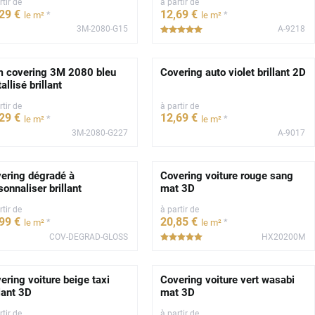
rtir de
à partir de
,29
€
12
,69
€
*
*
le m²
le m²
3M-2080-G15
A-9218
*****
m covering 3M 2080 bleu
Covering auto violet brillant 2D
allisé brillant
rtir de
à partir de
,29
€
12
,69
€
*
*
le m²
le m²
3M-2080-G227
A-9017
ering dégradé à
Covering voiture rouge sang
sonnaliser brillant
mat 3D
rtir de
à partir de
,99
€
20
,85
€
*
*
le m²
le m²
COV-DEGRAD-GLOSS
HX20200M
*****
ering voiture beige taxi
Covering voiture vert wasabi
llant 3D
mat 3D
rtir de
à partir de