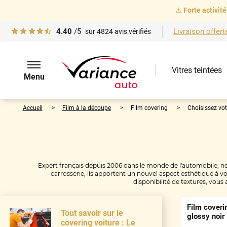
⚠️
Forte activité
4.40
/5
Livraison offert
sur
4824
avis vérifiés
Vitres teintées
Menu
Accueil
Film à la découpe
Film covering
Choisissez vot
Expert français depuis 2006 dans le monde de l'automobile, n
carrosserie, ils apportent un nouvel aspect esthétique à vo
disponibilité de textures, vous
Film coveri
Tout savoir sur le
glossy noir
covering voiture : Le