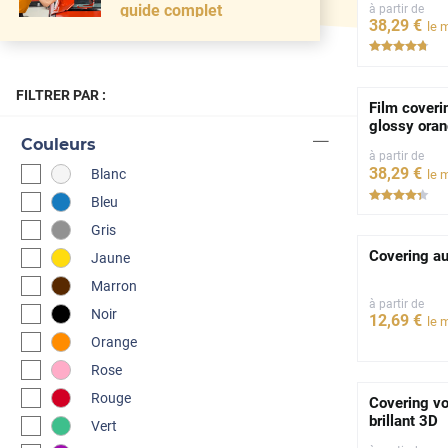
guide complet
à partir de
38
,29
€
le 
***
FILTRER PAR :
Film coveri
glossy ora
Couleurs
à partir de
38
,29
€
Blanc
le 
****
Bleu
Gris
Covering au
Jaune
Marron
à partir de
Noir
12
,69
€
le 
Orange
Rose
Rouge
Covering vo
brillant 3D
Vert