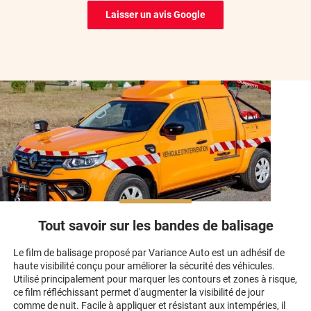
Laisser un avis Google
*****
Il y a 6 jours
Film de qualité, rapidement reçu,merci
*****
Il y a 7 jours
Produit conforme (vitres arrières et latérales) pour Nissan
Patrol GR Y61 2.8 td6 de 1999. Bien prendre soin temps et
être organisé (linguettes propres, bien de mouiller les mains et
les supports etc etc). La vidéo est très bien faite Le rendu est
top même si il y'a quelques imperfections qui sont du à des
petites erreurs de ma part (on veut toujours aller trop vite 😉).
Bref très satisfait Je me tâte pour faire les vitres avant...
*****
Il y a 7 jours
Site très facile d'utilisation, tout est très bien expliqué.
Tout savoir sur les bandes de balisage
Commande reçue dans les délais. Je recommande.
Cordialement
Le film de balisage proposé par Variance Auto est un adhésif de
haute visibilité conçu pour améliorer la sécurité des véhicules.
*****
Il y a 8 jours
Utilisé principalement pour marquer les contours et zones à risque,
Kit de films de bonne qualité. Colis bien emballé. Les films sont
ce film réfléchissant permet d'augmenter la visibilité de jour
coupés à la bonne taille ce qui est parfait car ma Dacia Dokker
comme de nuit. Facile à appliquer et résistant aux intempéries, il
a des vitres avec des bords recourbés