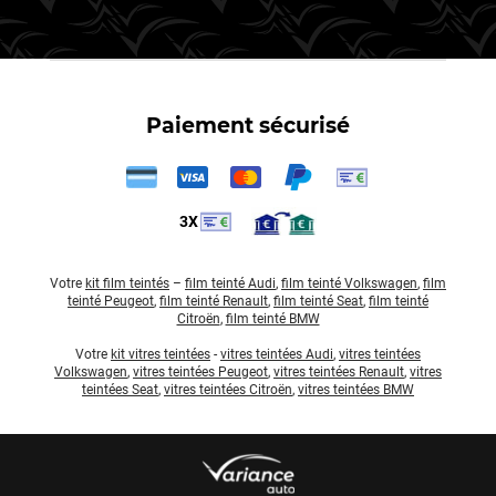
Paiement sécurisé
3X
Votre
kit film teintés
–
film teinté Audi
,
film teinté Volkswagen
,
film
teinté Peugeot
,
film teinté Renault
,
film teinté Seat
,
film teinté
Citroën
,
film teinté BMW
Votre
kit vitres teintées
-
vitres teintées Audi
,
vitres teintées
Volkswagen
,
vitres teintées Peugeot
,
vitres teintées Renault
,
vitres
teintées Seat
,
vitres teintées Citroën
,
vitres teintées BMW