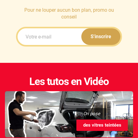
Pour ne louper aucun bon plan, promo ou
conseil
S'inscrire
Les tutos en Vidéo
On pose
des vitres teintées