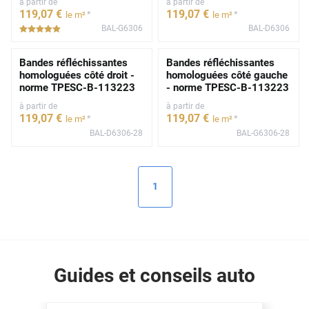
à partir de
à partir de
119
,07
€
119
,07
€
*
*
le m²
le m²
BAL-G6306
BAL-D6306
*****
Bandes réfléchissantes
Bandes réfléchissantes
homologuées côté droit -
homologuées côté gauche
norme TPESC-B-113223
- norme TPESC-B-113223
à partir de
à partir de
119
,07
€
119
,07
€
*
*
le m²
le m²
BAL-D6306-28
BAL-G6306-28
1
Guides et conseils auto