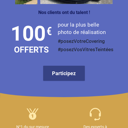
Nos clients ont du talent !
pour la plus belle
100
€
photo de réalisation
#posezVotreCovering
OFFERTS
#posezVosVitresTeintées
Participez
N°1 du sur mesure
Des experts à