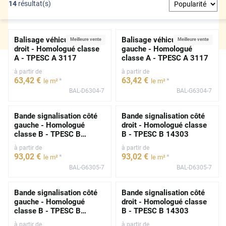
14
résultat(s)
Balisage véhicule côté
Balisage véhicule côté
Meilleure vente
Meilleure vente
droit - Homologué classe
gauche - Homologué
A - TPESC A 3117
classe A - TPESC A 3117
à partir de
à partir de
63
,42
€
63
,42
€
*
*
le m²
le m²
BAL-D6304-7
BAL-G6304-7
Bande signalisation côté
Bande signalisation côté
gauche - Homologué
droit - Homologué classe
classe B - TPESC B
B - TPESC B 14303
14303
à partir de
à partir de
93
,02
€
93
,02
€
*
*
le m²
le m²
BAL-G6305-7
BAL-D6305-7
Bande signalisation côté
Bande signalisation côté
gauche - Homologué
droit - Homologué classe
classe B - TPESC B
B - TPESC B 14303
14303
à partir de
à partir de