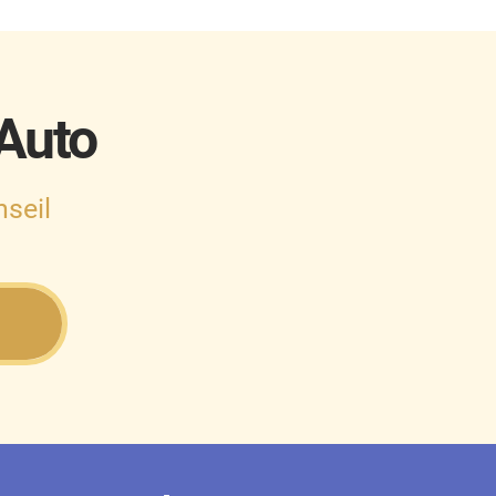
 Auto
seil