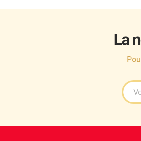
La n
Pou