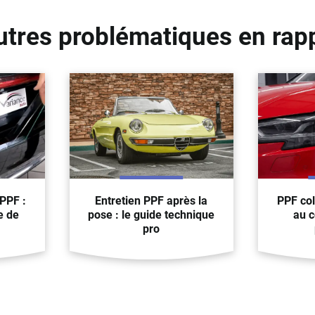
utres problématiques en rap
PPF :
Entretien PPF après la
PPF col
e de
pose : le guide technique
au c
pro