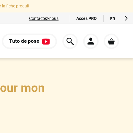
r la fiche produit.
Accès PRO
Contactez-nous
FR
EN
ES
Tuto de pose
IT
S
DE
pour mon