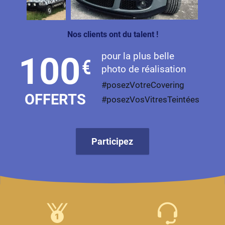
Nos clients ont du talent !
pour la plus belle
100
€
photo de réalisation
#posezVotreCovering
OFFERTS
#posezVosVitresTeintées
Participez