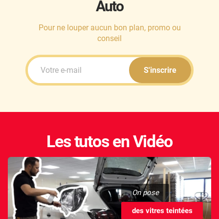
Auto
Pour ne louper aucun bon plan, promo ou
conseil
S'inscrire
Les tutos en Vidéo
On pose
des vitres teintées