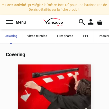
⚠️
Forte activité
: privilégiez le "mètre linéaire" pour une livraison rapide.
Délais détaillés sur la fiche produit.
Menu
Covering
Vitres teintées
Film phares
PPF
Passio
Covering