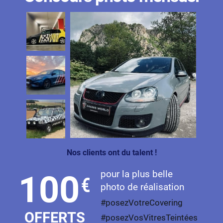
Nos clients ont du talent !
pour la plus belle
100
€
photo de réalisation
#posezVotreCovering
OFFERTS
#posezVosVitresTeintées