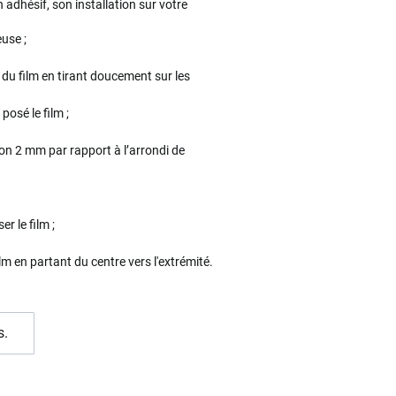
 adhésif, son installation sur votre
use ;
 du film en tirant doucement sur les
osé le film ;
viron 2 mm par rapport à l’arrondi de
r le film ;
lm en partant du centre vers l'extrémité.
s.