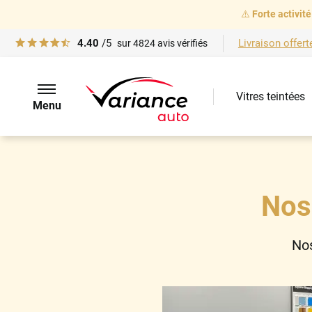
⚠️
Forte activité
4.40
/5
Livraison offert
sur
4824
avis vérifiés
Vitres teintées
Menu
Nos
Nos