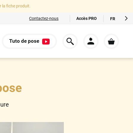
r la fiche produit.
Accès PRO
Contactez-nous
FR
EN
ES
Tuto de pose
IT
S
DE
pose
ture