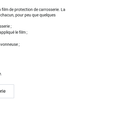
film de protection de carrosserie. La
un chacun, pour peu que quelques
serie ;
ppliqué le film ;
savonneuse ;
e.
rie