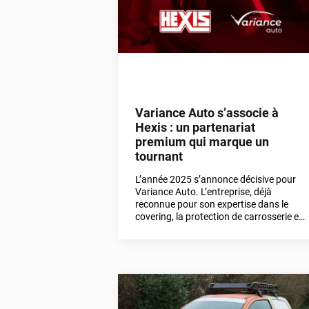
Variance Auto s’associe à
Hexis : un partenariat
premium qui marque un
tournant
L’année 2025 s’annonce décisive pour
Variance Auto. L’entreprise, déjà
reconnue pour son expertise dans le
covering, la protection de carrosserie et
les kits vitres teintées, franchit une
nouvelle étape majeure : elle devient le
revendeur officiel d’Hexis en
France.Cette collaboration scelle une
alliance stratégique entre deux acteurs
de référence du secteur automobile et
du film adhésif. Ensemble, nous ouvrons