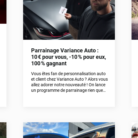
Parrainage Variance Auto :
10 € pour vous, -10 % pour eux,
100 % gagnant
Vous êtes fan de personnalisation auto
et client chez Variance Auto ? Alors vous
allez adorer notre nouveauté ! On lance
un programme de parrainage rien que
pour vous. Une bonne affaire pour vous,
un bon plan pour eux. C’est gagnant-
gagnant. On le découvre ensemble ?