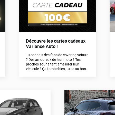
Découvre les cartes cadeaux
Variance Auto !
Tu connais des fans de covering voiture
? Des amoureux de leur moto ? Tes
proches souhaitent améliorer leur
véhicule ? Ça tombe bien, tu es au bon
endroit.Grâce à la carte cadeau
Variance Auto, offre à tes proches et
amis l'occasion de relooker et/ou
améliorer leur véhicule ! Découvre
comment faire dans cet article. ;)