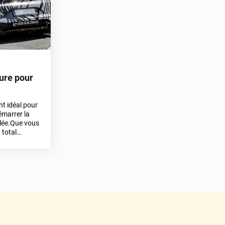
ture pour
ent idéal pour
émarrer la
ylée.Que vous
 total
 ou juste
 du film pour
z notre
r les regards