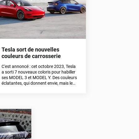
même votre film.Découvrez sans plus
attendre tous nos conseils pour
apprendre à poser vous-même nos films
sur votre voiture.
Tesla sort de nouvelles
couleurs de carrosserie
C'est annoncé : cet octobre 2023, Tesla
a sorti 7 nouveaux coloris pour habiller
ses MODEL 3 et MODEL Y. Des couleurs
éclatantes, qui donnent envie, mais le
prix peut faire grincer les dents
!Découvrez ci-dessous nos équivalents
Variance Auto pour relooker votre Tesla
à moindres coûts.Crédits images : Tesla