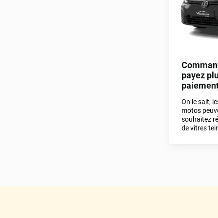
Command
payez plu
paiement 
On le sait, l
motos peuve
souhaitez ré
de vitres tei
pour votre 
Auto, donnez
paiement d
aujourd’hui
en trois foi
ci-dessous 