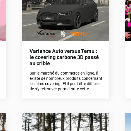
nos astuces et conseils ? C'est parti !
Variance Auto versus Temu :
le covering carbone 3D passé
au crible
Sur le marché du commerce en ligne, il
existe de nombreux produits concernant
les films covering. Et il peut être difficile
de s'y retrouver parmi toute cette
multitude d'offres. Dans cet article, nous
mettons sous le feu des projecteurs nos
films covering et ceux de Temu.