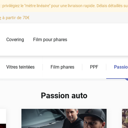
: privilégiez le "mètre linéaire" pour une livraison rapide. Délais détaillés su
e
à partir de
70€
Covering
Film pour phares
: Variance Auto, l'expert en film adhésif Auto
Vitres teintées
Film phares
PPF
Passio
Passion auto