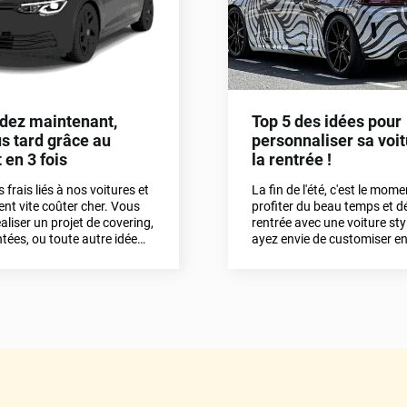
ez maintenant,
Top 5 des idées pour
s tard grâce au
personnaliser sa voi
en 3 fois
la rentrée !
es frais liés à nos voitures et
La fin de l'été, c'est le mom
nt vite coûter cher. Vous
profiter du beau temps et d
aliser un projet de covering,
rentrée avec une voiture st
ntées, ou toute autre idée
ayez envie de customiser en
véhicule ?Chez Variance
covering, en covering partiel
 vie à votre projet grâce au
personnaliser vos feux avec
ifféré. Commandez
phares de voiture, découvre
, et payez votre commande
sélection d'idées pour attire
s très facilement. Découvrez
sur la route !
comment cela fonctionne !