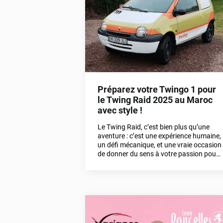
un nouveau chapitre où l’excellence
professionnelle devient enfin accessible
aux particuliers.
Préparez votre Twingo 1 pour
le Twing Raid 2025 au Maroc
avec style !
Le Twing Raid, c’est bien plus qu’une
aventure : c’est une expérience humaine,
un défi mécanique, et une vraie occasion
de donner du sens à votre passion pour
l’automobile. Chez Variance Auto, on
adore les belles histoires, surtout quand
elles se vivent en Twingo 1, cette petite
voiture culte des années 90. Aujourd’hui,
on vous embarque avec nous dans une
mission fun et solidaire : la
customisation d’une Twingo verte pour