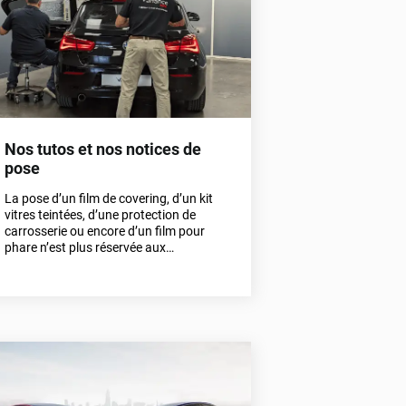
Nos tutos et nos notices de
pose
La pose d’un film de covering, d’un kit
vitres teintées, d’une protection de
carrosserie ou encore d’un film pour
phare n’est plus réservée aux
professionnels ou aux aguerris en la
matière. En effet, que vous soyez
manuel ou non, il est possible de réussir
sa pose de film, et ce, sans bulles ni plis.
Parmi les avantages non-négligeables
d’une pose par vos soins, vous
retrouvez : Une installation moins
onéreuse ; Un gain de temps ;Une fierté
de savoir que vous avez posé vous-