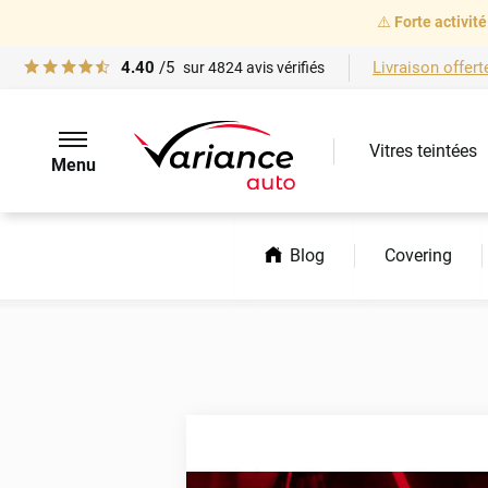
⚠️
Forte activité
4.40
/5
Livraison offert
sur
4824
avis vérifiés
Vitres teintées
Menu
Accueil
Infos Passion auto voiture et solutions de personnalisation 
Blog
Covering