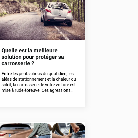
Quelle est la meilleure
solution pour protéger sa
carrosserie ?
Entre les petits chocs du quotidien, les
aléas de stationnement et la chaleur du
soleil, la carrosserie de votre voiture est
mise à rude épreuve. Ces agressions
peuvent ternir la peinture et altérer
l’esthétique de votre véhicule. Mais
alors, comment préserver l’éclat de votre
carrosserie face aux aléas de la
conduite et aux caprices de la météo ?
Heureusement, deux solutions efficaces
existent : le covering et le PPF. On vous
explique tout pour faire le bon choix ! 😉