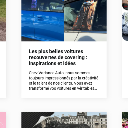
Les plus belles voitures
recouvertes de covering :
inspirations et idées
Chez Variance Auto, nous sommes
toujours impressionnés par la créativité
et le talent de nos clients. Vous avez
transformé vos voitures en véritables
œuvres d'art grâce à nos produits de
personnalisation ! Dans cet article, nous
allons vous montrer comment vous
aussi pouvez sublimer votre véhicule
avec du covering, des kits vitres teintées,
des films de protection de carrosserie et
des films pour phares. Prêts à découvrir