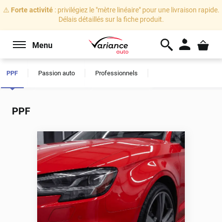
⚠️
Forte activité
: privilégiez le "mètre linéaire" pour une livraison rapide.
Délais détaillés sur la fiche produit.
Menu
PPF
Passion auto
Professionnels
PPF