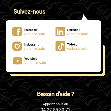
Suivez-nous
Facebook :
LinkedIn :
variance.auto
variance-auto
Instagram :
Tiktok :
variance.auto
variance.auto
Youtube :
Variance Auto
Besoin d'aide ?
Appelez nous au
04.27.85.30.71