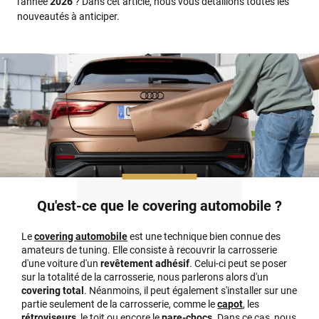
l'année
2026
? Dans cet article, nous vous détaillons toutes les
nouveautés à anticiper.
Qu'est-ce que le covering automobile ?
Le
covering automobile
est une technique bien connue des
amateurs de tuning. Elle consiste à recouvrir la carrosserie
d'une voiture d'un
revêtement adhésif
. Celui-ci peut se poser
sur la totalité de la carrosserie, nous parlerons alors d'un
covering total
. Néanmoins, il peut également s'installer sur une
partie seulement de la carrosserie, comme le
capot
, les
rétroviseurs
, le toit ou encore le
pare-chocs
. Dans ce cas, nous