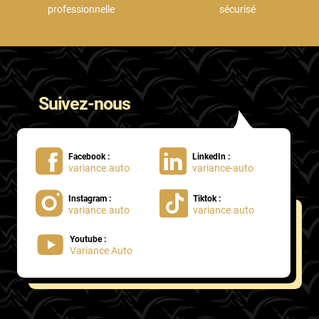
professionnelle
sécurisé
Suivez-nous
Facebook :
LinkedIn :
variance.auto
variance-auto
Instagram :
Tiktok :
variance.auto
variance.auto
Youtube :
Variance Auto