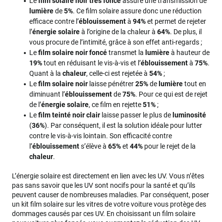
Le
film solaire noir très foncé
assure une transmission de
lumière
de
5%
. Ce film solaire assure donc une réduction
efficace contre l’
éblouissement
à
94%
et permet de rejeter
l’
énergie solaire
à l’origine de la chaleur à
64%
. De plus, il
vous procure de l’intimité, grâce à son effet anti-regards ;
Le
film solaire noir foncé
transmet la
lumière
à hauteur de
19%
tout en réduisant le vis-à-vis et l’
éblouissement
à
75%
.
Quant à la
chaleur
, celle-ci est rejetée à
54%
;
Le
film solaire noir
laisse pénétrer
25%
de
lumière
tout en
diminuant l’
éblouissement
de
75%
. Pour ce qui est de rejet
de l’
énergie solaire
, ce film en rejette
51%
;
Le
film teinté noir clair
laisse passer le plus de
luminosité
(
36%
). Par conséquent, il est la solution idéale pour lutter
contre le vis-à-vis lointain. Son efficacité contre
l’
éblouissement
s’élève à
65%
et
44%
pour le rejet de la
chaleur
.
L’énergie solaire est directement en lien avec les UV. Vous n’êtes
pas sans savoir que les UV sont nocifs pour la santé et qu’ils
peuvent causer de nombreuses maladies. Par conséquent, poser
un kit film solaire sur les vitres de votre voiture vous protège des
dommages causés par ces UV. En choisissant un film solaire