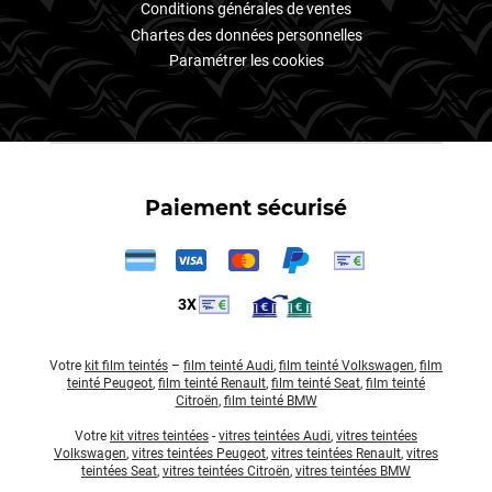
Conditions générales de ventes
Chartes des données personnelles
Paramétrer les cookies
Paiement sécurisé
3X
Votre
kit film teintés
–
film teinté Audi
,
film teinté Volkswagen
,
film
teinté Peugeot
,
film teinté Renault
,
film teinté Seat
,
film teinté
Citroën
,
film teinté BMW
Votre
kit vitres teintées
-
vitres teintées Audi
,
vitres teintées
Volkswagen
,
vitres teintées Peugeot
,
vitres teintées Renault
,
vitres
teintées Seat
,
vitres teintées Citroën
,
vitres teintées BMW