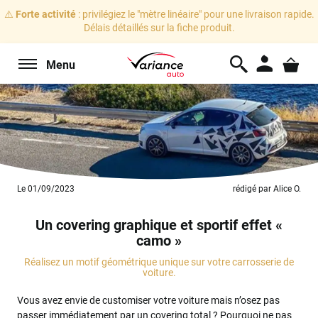
⚠️
Forte activité
: privilégiez le "mètre linéaire" pour une livraison rapide.
Délais détaillés sur la fiche produit.
Menu
Le 01/09/2023
rédigé par Alice O.
Un covering graphique et sportif effet «
camo »
Réalisez un motif géométrique unique sur votre carrosserie de
voiture.
Vous avez envie de customiser votre voiture mais n’osez pas
passer immédiatement par un covering total ? Pourquoi ne pas