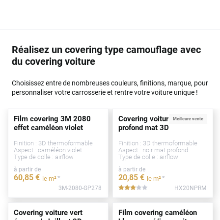
Réalisez un covering type camouflage avec
du covering voiture
Choisissez entre de nombreuses couleurs, finitions, marque, pour
personnaliser votre carrosserie et rentre votre voiture unique !
Film covering 3M 2080
Covering voiture noir
Meilleure vente
effet caméléon violet
profond mat 3D
Finition : 3D thermoformable
Finition : 3D thermoformable
Aspect : caméléon violet
Aspect : noir mat profond
Type de colle : airflow
Type de colle : airflow
à partir de
à partir de
60
,85
€
20
,85
€
*
*
le m²
le m²
3M-2080-GP278
HX20NPRM
*****
Covering voiture vert
Film covering caméléon