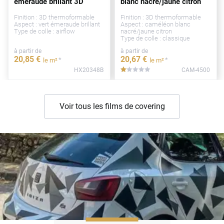
émeraude brillant 3D
blanc nacré/jaune citron
Finition : 3D thermoformable
Finition : 3D thermoformable
Aspect : vert émeraude brillant
Aspect : caméléon blanc
Type de colle : airflow
nacré/jaune citron
Type de colle : classique
à partir de
à partir de
20
,85
€
20
,67
€
*
*
le m²
le m²
HX20348B
CAM-4500
*****
Voir tous les films de covering