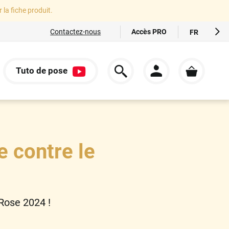
r la fiche produit.
Accès PRO
Contactez-nous
FR
EN
ES
Tuto de pose
IT
S
DE
e contre le
 Rose 2024 !