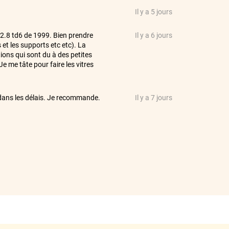
Il y a 5 jours
 2.8 td6 de 1999. Bien prendre
Il y a 6 jours
 et les supports etc etc). La
tions qui sont du à des petites
Je me tâte pour faire les vitres
e dans les délais. Je recommande.
Il y a 7 jours
a bonne taille ce qui est parfait
Il y a 7 jours
Il y a 11 jours
Il y a 15 jours
Il y a 15 jours