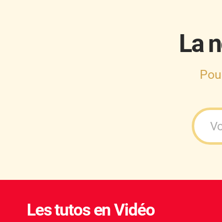
La n
Pou
Les tutos en Vidéo