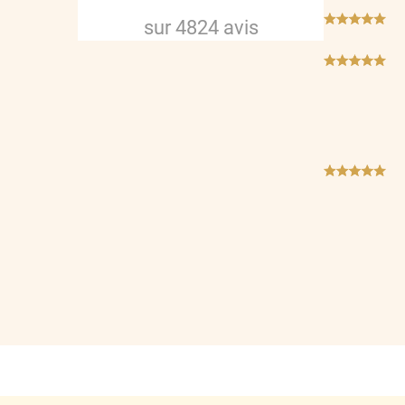
***
sur
4824
avis
***
***
***
***
***
***