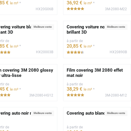
,85
€
36
,92
€
*
*
le m²
le m²
HX20G06B
3M-2080-M22
*****
ering voiture blanc glacier
Covering voiture noir profond
Meilleure vente
Meilleure vente
llant 3D
brillant 3D
rtir de
à partir de
,85
€
20
,85
€
*
*
le m²
le m²
HX20003B
HX20890B
*****
*****
m covering 3M 2080 glossy
Film covering 3M 2080 effet
r ultra-lisse
mat noir
rtir de
à partir de
,45
€
38
,29
€
*
*
le m²
le m²
3M-2080-HG12
3M-2080-M12
*****
*****
ering auto noir mat 2D
Covering auto blanc brillant 2D
Meilleure vente
Meilleure vente
rtir de
à partir de