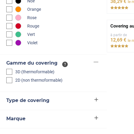
Noir
38
,29
€
le 
***
Orange
Rose
Covering aut
Rouge
Vert
à partir de
12
,69
€
le 
Violet
***
Gamme du covering
3D (thermoformable)
2D (non thermoformable)
Type de covering
Marque