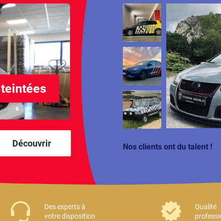
 teintées
Découvrir
Nos clients ont du talent !
Des experts à
Qualité
votre disposition
professi