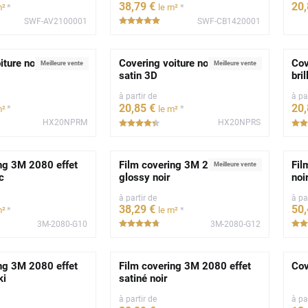
38
,79
€
20
*
*
m²
le m²
SWF-AV2100001
SWF-CB1420001
*****
iture noir profond
Covering voiture noir profond
Cov
Meilleure vente
Meilleure vente
satin 3D
bri
à partir de
à pa
20
,85
€
20
*
*
m²
le m²
HX20NPRM
HX20NPRS
*****
ng 3M 2080 effet
Film covering 3M 2080 effet
Fil
Meilleure vente
c
glossy noir
noi
à partir de
à pa
38
,29
€
50
*
*
m²
le m²
3M-2080-G10
3M-2080-G12
**
*****
ng 3M 2080 effet
Film covering 3M 2080 effet
Cov
ki
satiné noir
à partir de
à pa