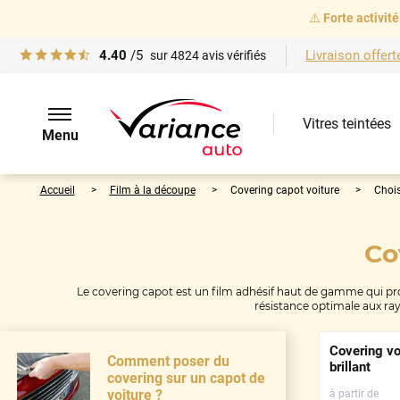
⚠️
Forte activité
4.40
/5
Livraison offert
sur
4824
avis vérifiés
Vitres teintées
Menu
Accueil
Film à la découpe
Covering capot voiture
Chois
Co
Le covering capot est un film adhésif haut de gamme qui protèg
résistance optimale aux rayu
Covering vo
Comment poser du
brillant
covering sur un capot de
voiture ?
à partir de