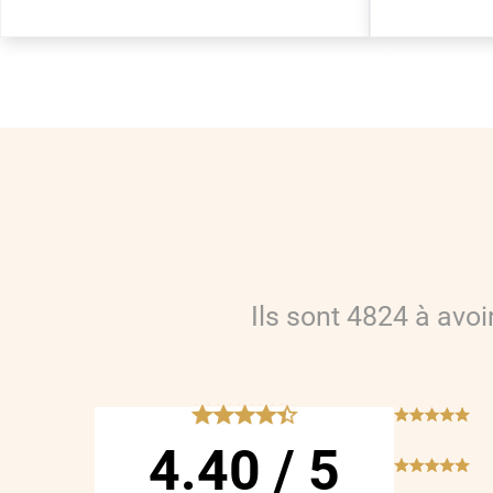
Ils sont
4824
à avo
*****
***
4.40
/
5
***