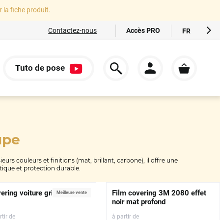
r la fiche produit.
Accès PRO
Contactez-nous
FR
EN
ES
Tuto de pose
IT
S
DE
upe
rs couleurs et finitions (mat, brillant, carbone), il offre une
étique et protection durable.
ering voiture gris Nardo 3D
Film covering 3M 2080 effet
Meilleure vente
noir mat profond
rtir de
à partir de