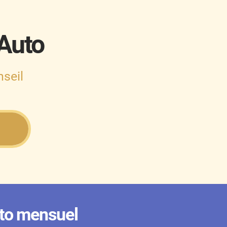
 Auto
seil
to mensuel