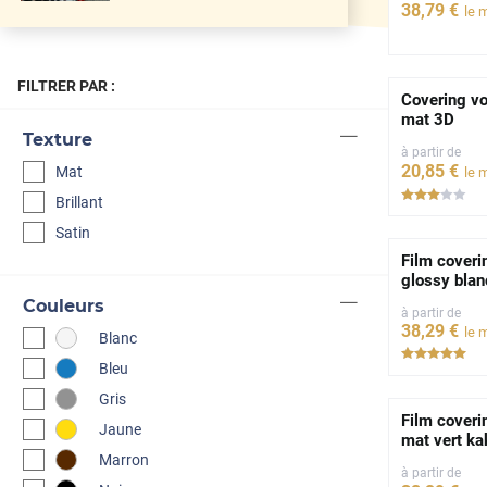
38
,79
€
le 
FILTRER PAR :
Covering vo
mat 3D
Texture
à partir de
20
,85
€
Mat
le 
*****
Brillant
Satin
Film coveri
glossy blan
Couleurs
à partir de
38
,29
€
le 
Blanc
***
Bleu
Gris
Film coveri
Jaune
mat vert ka
Marron
à partir de