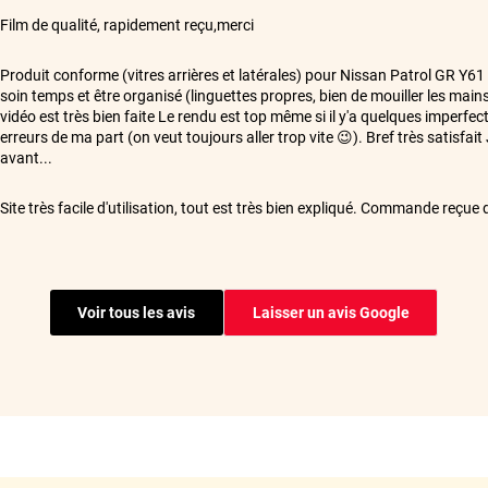
**
Film de qualité, rapidement reçu,merci
**
Produit conforme (vitres arrières et latérales) pour Nissan Patrol GR Y61
soin temps et être organisé (linguettes propres, bien de mouiller les mains
vidéo est très bien faite Le rendu est top même si il y'a quelques imperfec
erreurs de ma part (on veut toujours aller trop vite 😉). Bref très satisfait 
avant...
**
Site très facile d'utilisation, tout est très bien expliqué. Commande reçu
Cordialement
**
Kit de films de bonne qualité. Colis bien emballé. Les films sont coupés à l
car ma Dacia Dokker a des vitres avec des bords recourbés
Voir tous les avis
Laisser un avis Google
**
Ras
**
Livraison rapide avec 1 semaine d'avance merci
**
De très bonne qualité, au top. Je recommande 👍