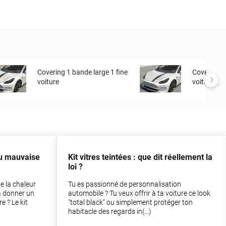
Covering 1 bande large 1 fine
Covering 2
voiture
voiture
ou mauvaise
Kit vitres teintées : que dit réellement la
loi ?
e la chaleur
Tu es passionné de personnalisation
à donner un
automobile ? Tu veux offrir à ta voiture ce look
e ? Le kit
"total black" ou simplement protéger ton
habitacle des regards in(...)