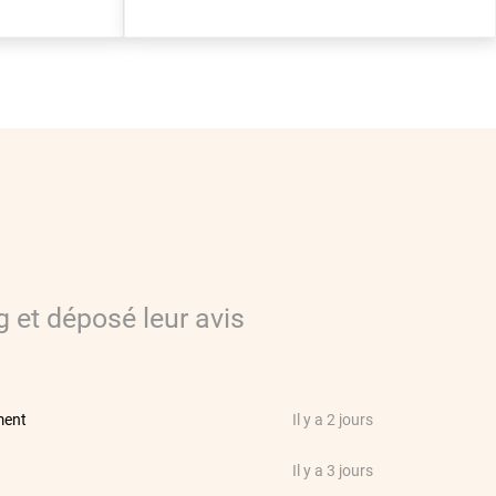
g
et déposé leur avis
ment
Il y a 2 jours
Il y a 3 jours