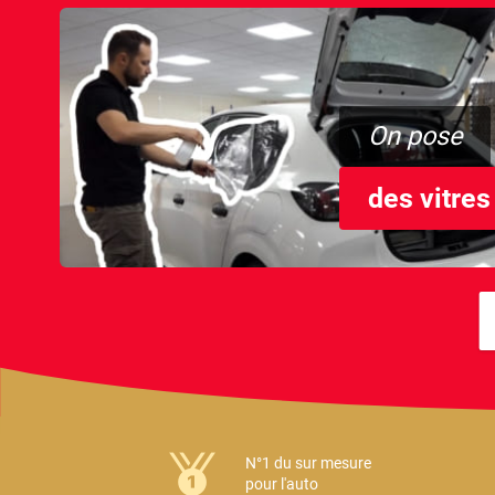
On pose
des vitres
N°1 du sur mesure
pour l'auto