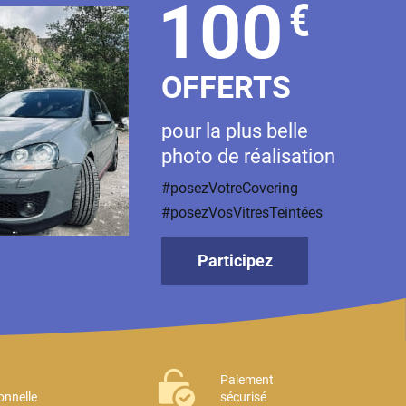
100
€
OFFERTS
pour la plus belle
photo de réalisation
#posezVotreCovering
#posezVosVitresTeintées
Participez
Paiement
onnelle
sécurisé