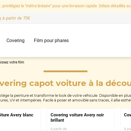
: privilégiez le "mètre linéaire" pour une livraison rapide. Délais détaillés su
e
à partir de
70€
Covering
Film pour phares
issez votre film
vering capot voiture
à la déco
e la peinture et transforme le look de votre véhicule. Disponible en plusieu
res, UV et intempéries. Facile à poser et amovible sans traces, il allie esth
iture Avery blanc
Covering voiture Avery noir
Cov
brillant
à partir de
à pa