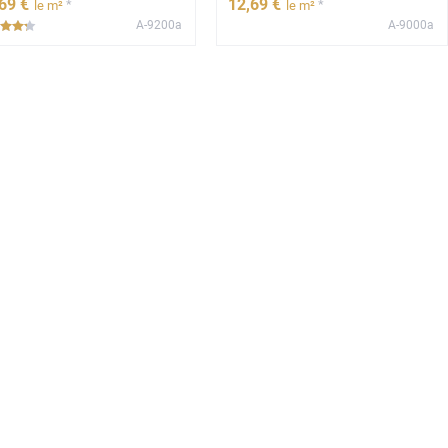
,69
€
12
,69
€
*
*
le m²
le m²
A-9200a
A-9000a
*****