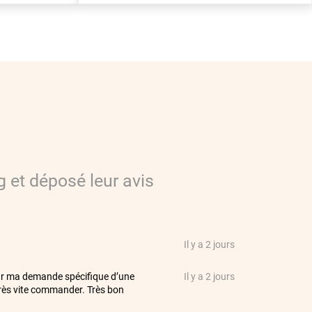
g
et déposé leur avis
Il y a 2 jours
ur ma demande spécifique d’une
Il y a 2 jours
 très vite commander. Très bon