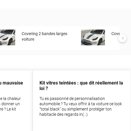
Covering 2 bandes larges
Covering to
voiture
ou mauvaise
Kit vitres teintées : que dit réellement la
loi ?
e la chaleur
Tu es passionné de personnalisation
à donner un
automobile ? Tu veux offrir à ta voiture ce look
e ? Le kit
"total black" ou simplement protéger ton
habitacle des regards in(...)