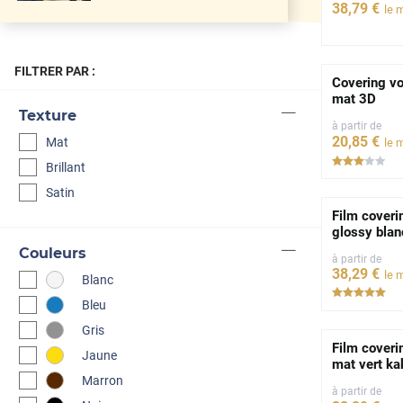
38
,79
€
le 
FILTRER PAR :
Covering vo
mat 3D
Texture
à partir de
20
,85
€
Mat
le 
*****
Brillant
Satin
Film coveri
glossy blan
Couleurs
à partir de
38
,29
€
le 
Blanc
***
Bleu
Gris
Film coveri
Jaune
mat vert ka
Marron
à partir de