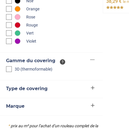
Noir
38
,29
€
le 
***
Orange
Rose
Rouge
Vert
Violet
Gamme du covering
3D (thermoformable)
Type de covering
Marque
*
prix au m² pour l’achat d’un rouleau complet de la