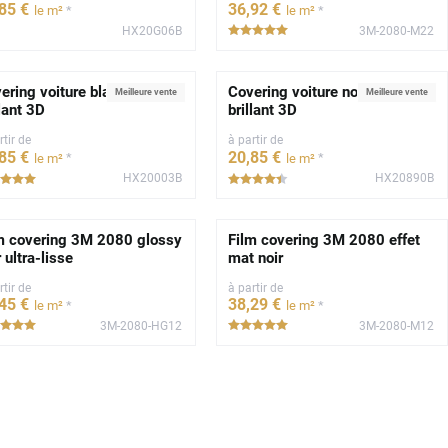
,85
€
36
,92
€
*
*
le m²
le m²
HX20G06B
3M-2080-M22
*****
ering voiture blanc glacier
Covering voiture noir profond
Meilleure vente
Meilleure vente
llant 3D
brillant 3D
rtir de
à partir de
,85
€
20
,85
€
*
*
le m²
le m²
HX20003B
HX20890B
*****
*****
m covering 3M 2080 glossy
Film covering 3M 2080 effet
r ultra-lisse
mat noir
rtir de
à partir de
,45
€
38
,29
€
*
*
le m²
le m²
3M-2080-HG12
3M-2080-M12
*****
*****