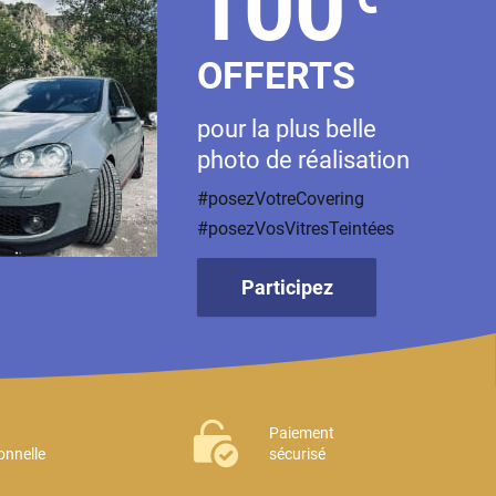
100
OFFERTS
pour la plus belle
photo de réalisation
#posezVotreCovering
#posezVosVitresTeintées
Participez
Paiement
onnelle
sécurisé