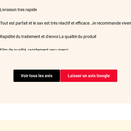
**
Livraison tres rapide
**
Tout est parfait et le sav est très réactif et efficace. Je recommande vive
**
Rapidité du traitement et d'envoi La qualité du produit
**
Film de qualité, rapidement reçu,merci
**
Produit conforme (vitres arrières et latérales) pour Nissan Patrol GR Y61
soin temps et être organisé (linguettes propres, bien de mouiller les mains
vidéo est très bien faite Le rendu est top même si il y'a quelques imperfec
Voir tous les avis
Laisser un avis Google
erreurs de ma part (on veut toujours aller trop vite 😉). Bref très satisfait 
avant...
**
Site très facile d'utilisation, tout est très bien expliqué. Commande reçu
Cordialement
**
Kit de films de bonne qualité. Colis bien emballé. Les films sont coupés à l
car ma Dacia Dokker a des vitres avec des bords recourbés