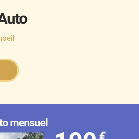
 Auto
seil
to mensuel
€