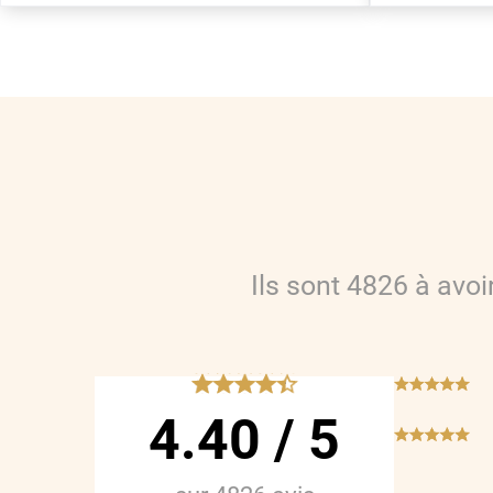
Ils sont
4826
à avo
*****
***
4.40
/
5
***