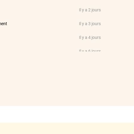
Il y a 2 jours
ment
Il y a 3 jours
Il y a 4 jours
Il y a 6 jours
 2.8 td6 de 1999. Bien prendre
Il y a 7 jours
 et les supports etc etc). La
tions qui sont du à des petites
Je me tâte pour faire les vitres
e dans les délais. Je recommande.
Il y a 8 jours
a bonne taille ce qui est parfait
Il y a 8 jours