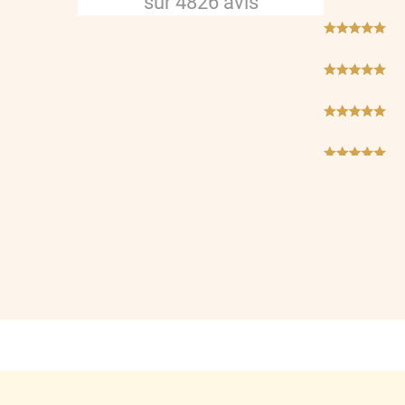
sur
4826
avis
***
***
***
***
***
***
***