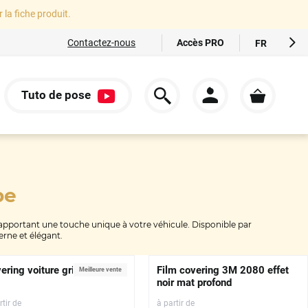
r la fiche produit.
Accès PRO
Contactez-nous
FR
EN
ES
Tuto de pose
IT
S
DE
pe
n apportant une touche unique à votre véhicule. Disponible par
erne et élégant.
ering voiture gris Nardo 3D
Film covering 3M 2080 effet
Meilleure vente
noir mat profond
rtir de
à partir de