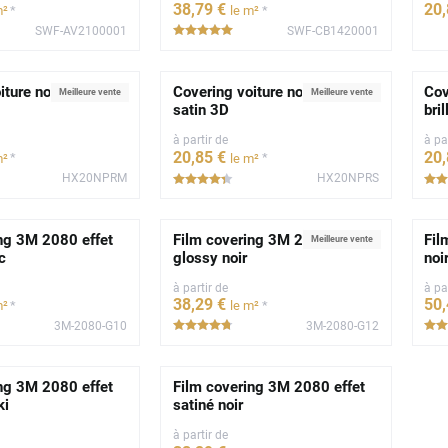
38
,79
€
20
*
*
m²
le m²
SWF-AV2100001
SWF-CB1420001
*****
iture noir profond
Covering voiture noir profond
Cov
Meilleure vente
Meilleure vente
satin 3D
bri
à partir de
à pa
20
,85
€
20
*
*
m²
le m²
HX20NPRM
HX20NPRS
*****
ng 3M 2080 effet
Film covering 3M 2080 effet
Fil
Meilleure vente
c
glossy noir
noi
à partir de
à pa
38
,29
€
50
*
*
m²
le m²
3M-2080-G10
3M-2080-G12
**
*****
ng 3M 2080 effet
Film covering 3M 2080 effet
ki
satiné noir
à partir de