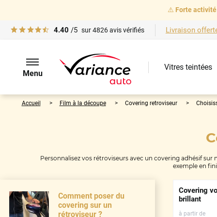
⚠️
Forte activité
4.40
/5
Livraison offert
sur
4826
avis vérifiés
Vitres teintées
Menu
Accueil
Film à la découpe
Covering retroviseur
Choisiss
C
Personnalisez vos rétroviseurs avec un covering adhésif sur m
exemple en fini
Covering vo
Comment poser du
brillant
covering sur un
rétroviseur ?
à partir de