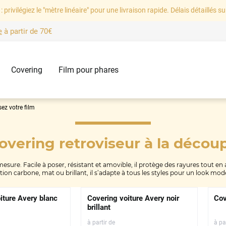
: privilégiez le "mètre linéaire" pour une livraison rapide. Délais détaillés su
e
à partir de
70€
Covering
Film pour phares
ez votre film
overing retroviseur
à la décou
esure. Facile à poser, résistant et amovible, il protège des rayures tout e
tion carbone, mat ou brillant, il s’adapte à tous les styles pour un look mod
iture Avery blanc
Covering voiture Avery noir
Cov
brillant
à partir de
à pa