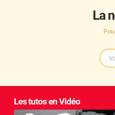
La n
Pou
Les tutos en Vidéo