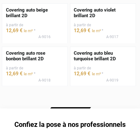
Covering auto beige
Covering auto violet
brillant 2D
brillant 2D
à partir de
à partir de
12
,69
€
12
,69
€
*
*
le m²
le m²
A-9016
A-9017
Covering auto rose
Covering auto bleu
bonbon brillant 2D
turquoise brillant 2D
à partir de
à partir de
12
,69
€
12
,69
€
*
*
le m²
le m²
A-9018
A-9019
Confiez la pose à nos professionnels