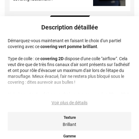
Description détaillée
Démarquez-vous maintenant en faisant le choix d'un partiel
covering avec ce
covering vert pomme brillant
.
Type de colle : ce
covering 2D
dispose d'une colle "airflow". Cela
veut dire que de très fins canaux d'air sont présents sur l'adhésif
et ont pour rôle d'évacuer un maximum d'air lors de l'étape du
marouflage. Mieux évacué, l'air ne restera plus bloqué sous le
covering : dites aurevoir aux bulles !
Note importante : faire son choix entre un covering 2D ou 3D ?
Voir plus de détails
Pour rappel ce film de covering dispose d’une finition 2D, c’est-à-
dire qu’il est non thermoformable. Il n’est donc pas sensible à la
Texture
chaleur, il est conseillé dans la pose de covering sur des surfaces
plutôt plates et peu courbées afin d’éviter tout risque de plis et
Brillant
de bulles. Il est fortement déconseillé pour un total covering mais
plutôt utilisé en partiel covering. Un doute ? N’hésitez pas à
Gamme