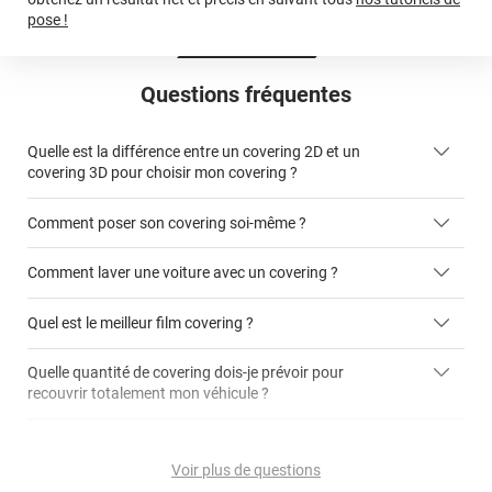
pose !
Questions fréquentes
Quelle est la différence entre un covering 2D et un
covering 3D pour choisir mon covering ?
Comment poser son covering soi-même ?
covering 2D
Comment laver une voiture avec un covering ?
covering 3D
Quel est le meilleur film covering ?
Quelle quantité de covering dois-je prévoir pour
recouvrir totalement mon véhicule ?
covering 2D
article dédié aux covering 2D
covering 3D
Quelle est la différence entre covering et peinture ?
calculateur total covering
et 3D
Voir plus de questions
cet article