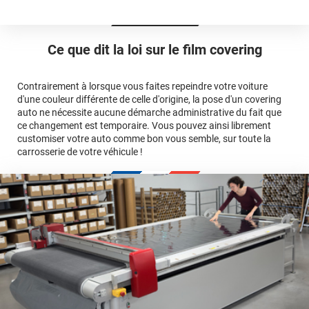
Est-il possible de retirer un covering ?
Avery Dennison
3M
en cliquant
qualité
ici
Le covering peut se poser soi-même grâce aux
tutos de
Quel covering choisir pour une voiture complète ?
professionnelle
Mesurez la longueur de la voiture (du bas du parechoc
pose
Ce que dit la loi sur
le film covering
avant jusqu'au bas du parechoc arrière, en passant par le
covering 3D
Le covering protège la peinture d'origine, pour la garder en
toit.)
bon état
Multipliez ce résultat par 3.
Contrairement à lorsque vous faites repeindre votre voiture
Le covering peut s'enlever à tout moment
d'une couleur différente de celle d'origine, la pose d'un covering
Le covering revient moins cher
conseillers
auto ne nécessite aucune démarche administrative du fait que
commerciaux
ce changement est temporaire. Vous pouvez ainsi librement
customiser votre auto comme bon vous semble, sur toute la
carrosserie de votre véhicule !
calculateur