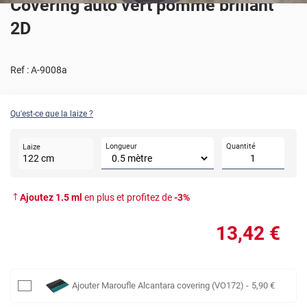
Covering auto vert pomme brillant
2D
Ref :
A-9008a
Qu'est-ce que la laize ?
Longueur
Quantité
Laize
122
cm
Ajoutez
1.5
ml
en plus et profitez de
-
3
%
13
,42
€
Ajouter
Maroufle Alcantara covering (VO172)
-
5
,90
€