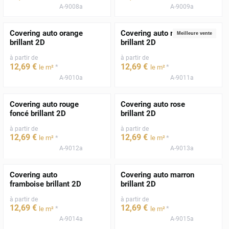
A-9008a
A-9009a
Covering auto orange
Covering auto rouge
Meilleure vente
brillant 2D
brillant 2D
à partir de
à partir de
12
,69
€
12
,69
€
*
*
le m²
le m²
A-9010a
A-9011a
Covering auto rouge
Covering auto rose
foncé brillant 2D
brillant 2D
à partir de
à partir de
12
,69
€
12
,69
€
*
*
le m²
le m²
A-9012a
A-9013a
Covering auto
Covering auto marron
framboise brillant 2D
brillant 2D
à partir de
à partir de
12
,69
€
12
,69
€
*
*
le m²
le m²
A-9014a
A-9015a