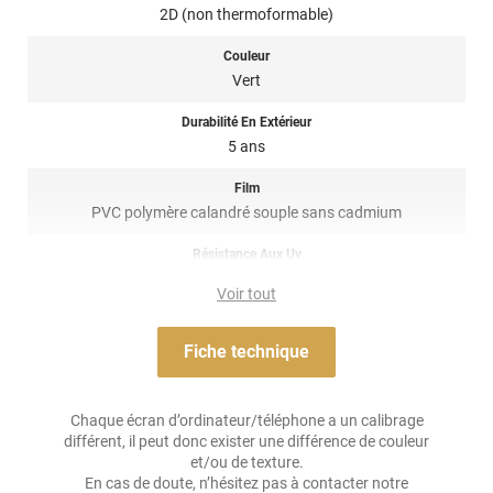
contacter notre équipe pour plus d’information !
2D (non thermoformable)
Ce covering auto vert pomme brillant 2D de la marque Variance
Couleur
Auto est fabriqué en Italie.
Vert
Référence produit :
a9008a
.
Durabilité En Extérieur
5 ans
Film
PVC polymère calandré souple sans cadmium
Résistance Aux Uv
non
Voir tout
Adhésif
Acrylique permanent transparent ou gris
Fiche technique
Résistance À L'humidité
non
Chaque écran d’ordinateur/téléphone a un calibrage
différent, il peut donc exister une différence de couleur
Épaisseur
et/ou de texture.
75 µ
En cas de doute, n’hésitez pas à contacter notre