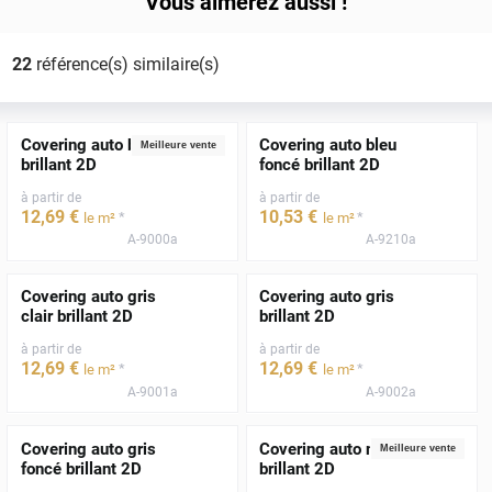
Vous aimerez aussi !
22
référence(s) similaire(s)
Covering auto blanc
Covering auto bleu
Meilleure vente
brillant 2D
foncé brillant 2D
à partir de
à partir de
12
,69
€
10
,53
€
*
*
le m²
le m²
A-9000a
A-9210a
Covering auto gris
Covering auto gris
clair brillant 2D
brillant 2D
à partir de
à partir de
12
,69
€
12
,69
€
*
*
le m²
le m²
A-9001a
A-9002a
Covering auto gris
Covering auto noir
Meilleure vente
foncé brillant 2D
brillant 2D