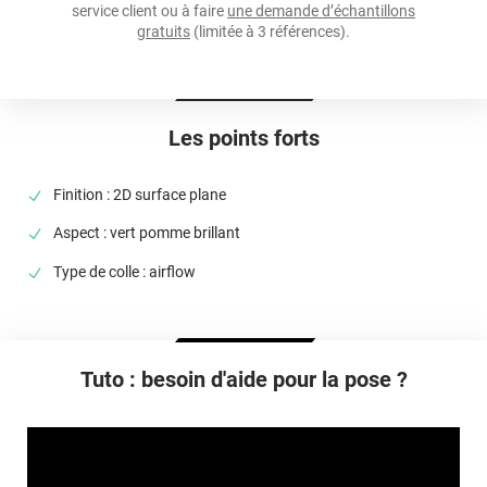
service client ou à faire
une demande d’échantillons
Température D'application
gratuits
(limitée à 3 références).
De +12°C à +28°C
Température D'utilisation
De -40°C à +90°C
Les points forts
Type De Pose
A sec
Finition : 2D surface plane
Dépose
Aspect : vert pomme brillant
Facile sans laisser de trace
Type de colle : airflow
Tuto : besoin d'aide pour la pose ?