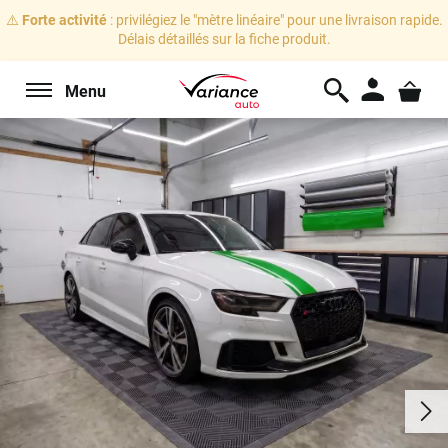
⚠️
Forte activité
: privilégiez le "mètre linéaire" pour une livraison rapide.
Délais détaillés sur la fiche produit.
Menu