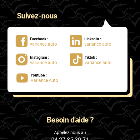
Suivez-nous
Facebook :
LinkedIn :
variance.auto
variance-auto
Instagram :
Tiktok :
variance.auto
variance.auto
Youtube :
Variance Auto
Besoin d'aide ?
Appelez nous au
04.27.85.30.71