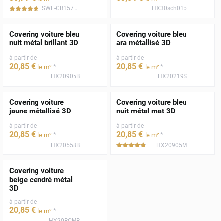
SWF-CB1570001
HX30sch01b
*****
Covering voiture bleu
Covering voiture bleu
nuit métal brillant 3D
ara métallisé 3D
à partir de
à partir de
20
,85
€
20
,85
€
*
*
le m²
le m²
HX20905B
HX20219S
Covering voiture
Covering voiture bleu
jaune métallisé 3D
nuit métal mat 3D
à partir de
à partir de
20
,85
€
20
,85
€
*
*
le m²
le m²
HX20558B
HX20905M
*****
Covering voiture
beige cendré métal
3D
à partir de
20
,85
€
*
le m²
HX20BCMB