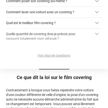
Comment poser son covering soi-même ?
covering 2D
Comment laver une voiture avec un covering ?
covering 3D
Quel est le meilleur film covering ?
Quelle quantité de covering dois-je prévoir pour
recouvrir totalement mon véhicule ?
covering 2D
article dédié aux covering 2D
covering 3D
Quelle est la différence entre covering et peinture ?
calculateur total covering
et 3D
Voir plus de questions
cet article
Est-il possible de retirer un covering ?
Avery Dennison
3M
en cliquant
qualité
ici
Le covering peut se poser soi-même grâce aux
tutos de
Quel covering choisir pour une voiture complète ?
professionnelle
Mesurez la longueur de la voiture (du bas du parechoc
pose
Ce que dit la loi sur
le film covering
avant jusqu'au bas du parechoc arrière, en passant par le
covering 3D
Le covering protège la peinture d'origine, pour la garder en
toit.)
bon état
Multipliez ce résultat par 3.
Contrairement à lorsque vous faites repeindre votre voiture
Le covering peut s'enlever à tout moment
d'une couleur différente de celle d'origine, la pose d'un covering
Le covering revient moins cher
conseillers
auto ne nécessite aucune démarche administrative du fait que
commerciaux
ce changement est temporaire. Vous pouvez ainsi librement