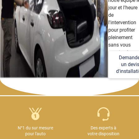
notre équipe l
jour et l'heure
de
l'intervention
pour profiter
pleinement
sans vous
soucier des
Demande
détails
un devi
techniques et
d'installat
logistiques.
N°1 du sur mesure
Des experts à
pour l'auto
votre disposition