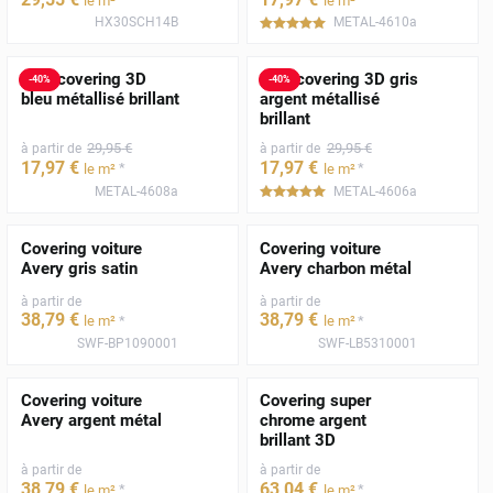
le m²
le m²
HX30SCH14B
METAL-4610a
*****
Film covering 3D
Film covering 3D gris
-
40
%
-
40
%
bleu métallisé brillant
argent métallisé
brillant
29
,95
€
29
,95
€
à partir de
à partir de
17
,97
€
17
,97
€
*
*
le m²
le m²
METAL-4608a
METAL-4606a
*****
Covering voiture
Covering voiture
Avery gris satin
Avery charbon métal
à partir de
à partir de
38
,79
€
38
,79
€
*
*
le m²
le m²
SWF-BP1090001
SWF-LB5310001
Covering voiture
Covering super
Avery argent métal
chrome argent
brillant 3D
à partir de
à partir de
38
,79
€
63
,04
€
*
*
le m²
le m²