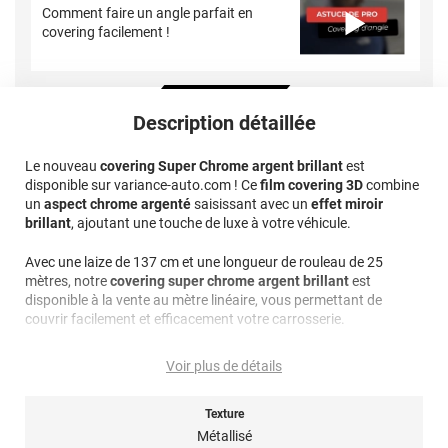
Comment faire un angle parfait en
covering facilement !
Description détaillée
Le nouveau
covering Super Chrome argent brillant
est
disponible sur variance-auto.com ! Ce
film covering 3D
combine
un
aspect chrome argenté
saisissant avec un
effet miroir
brillant
, ajoutant une touche de luxe à votre véhicule.
Avec une laize de 137 cm et une longueur de rouleau de 25
mètres, notre
covering super chrome argent brillant
est
disponible à la vente au mètre linéaire, vous permettant de
couvrir facilement et efficacement votre carrosserie.
Ce covering offre une finition
3D thermoformable
, ce qui signifie
Voir plus de détails
qu'il peut être facilement appliqué sur des surfaces courbes sans
compromettre l'apparence lisse et élégante de l'aspect chrome
argent. De plus, son
adhésif structuré "airflow"
Texture
permet une
évacuation aisée des bulles d'air pendant la pose, pour un
Métallisé