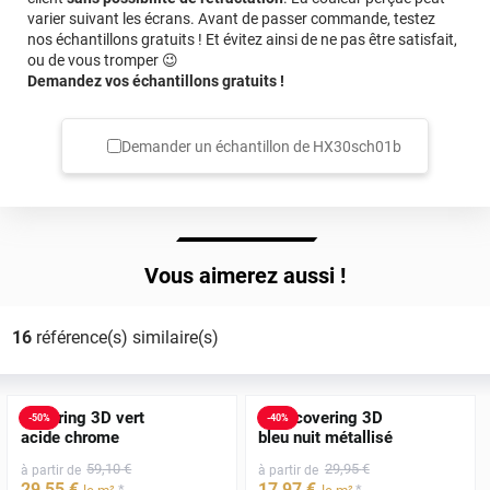
varier suivant les écrans. Avant de passer commande, testez
nos échantillons gratuits ! Et évitez ainsi de ne pas être satisfait,
ou de vous tromper 😉
Demandez vos échantillons gratuits !
Demander un échantillon de
HX30sch01b
Vous aimerez aussi !
16
référence(s) similaire(s)
Covering 3D vert
Film covering 3D
-
50
%
-
40
%
acide chrome
bleu nuit métallisé
59
,10
€
29
,95
€
à partir de
à partir de
29
,55
€
17
,97
€
*
*