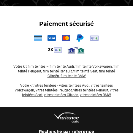
Paiement sécurisé
3X
Votre
kit film teintés
–
film teinté Audi
,
film teinté Volkswagen
,
film
teinté Peugeot
,
film teinté Renault
,
film teinté Seat
,
film teinté
Citroën
,
film teinté BMW
Votre
kit vitres teintées
-
vitres teintées Audi
,
vitres teintées
Volkswagen
,
vitres teintées Peugeot
,
vitres teintées Renault
,
vitres
teintées Seat
,
vitres teintées Citroën
,
vitres teintées BMW
par référence
Recherche