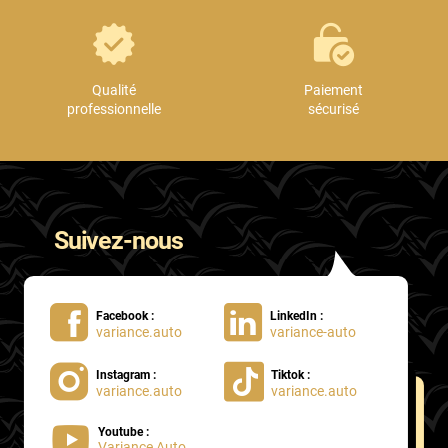
Qualité
Paiement
professionnelle
sécurisé
Suivez-nous
Facebook :
LinkedIn :
variance.auto
variance-auto
Instagram :
Tiktok :
variance.auto
variance.auto
Youtube :
Variance Auto