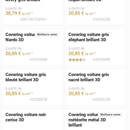
à partir de
à partir de
38
,79
€
20
,85
€
*
*
le m²
le m²
SWF-CB1550001
HX20423B
Covering voiture gris
Covering voiture gris
Meilleure vente
Nardo 3D
éléphant brillant 3D
à partir de
à partir de
20
,85
€
20
,85
€
*
*
le m²
le m²
HX20G06B
HX20446B
*****
Covering voiture gris
Covering voiture gris
bleuté brillant 3D
nacré brillant 3D
à partir de
à partir de
20
,85
€
20
,85
€
*
*
le m²
le m²
HX20B37B
HX20G12B
Covering voiture noir
Covering voiture gris
Meilleure vente
cerise 3D
météorite métal 3D
brillant