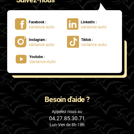
Facebook :
LinkedIn :
variance.auto
variance-auto
Instagram :
Tiktok :
variance.auto
variance.auto
Youtube :
Variance Auto
Besoin d'aide ?
Appelez nous au
04.27.85.30.71
Lun-Ven de 8h-18h