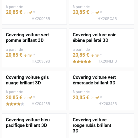
à partir de
à partir de
20
,85
€
20
,85
€
*
*
le m²
le m²
HX20008B
HX20PCAB
Covering voiture vert
Covering voiture noir
pomme brillant 3D
ébène pailleté 3D
à partir de
à partir de
20
,85
€
20
,85
€
*
*
le m²
le m²
HX20369B
HX20NEPB
*****
Covering voiture gris
Covering voiture vert
nuage brillant 3D
émeraude brillant 3D
à partir de
à partir de
20
,85
€
20
,85
€
*
*
le m²
le m²
HX20428B
HX20348B
*****
Covering voiture bleu
Covering voiture
pacifique brillant 3D
rouge rubis brillant
3D