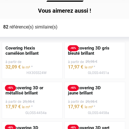
Vous aimerez aussi !
82
référence(s) similaire(s)
Covering Hexis
Film covering 3D gris
-
40
%
caméléon brillant
bleuté brillant
29
,95
€
à partir de
à partir de
32
,09
€
17
,97
€
*
*
le m²
le m²
HX30SS24W
GLOSS-4451a
Film covering 3D or
Film covering 3D
-
40
%
-
40
%
métallisé brillant
jaune brillant
29
,95
€
29
,95
€
à partir de
à partir de
17
,97
€
17
,97
€
*
*
le m²
le m²
GLOSS-4454a
GLOSS-4458a
Film covering 3D
Film covering 3D vert
-
40
%
-
40
%