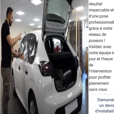
résultat
impeccable et
d'une pose
professionnel
grâce à notre
réseau de
poseurs !
Validez avec
notre équipe l
jour et l'heure
de
l'intervention
pour profiter
pleinement
sans vous
soucier des
Demande
détails
un devi
techniques et
d'installat
logistiques.