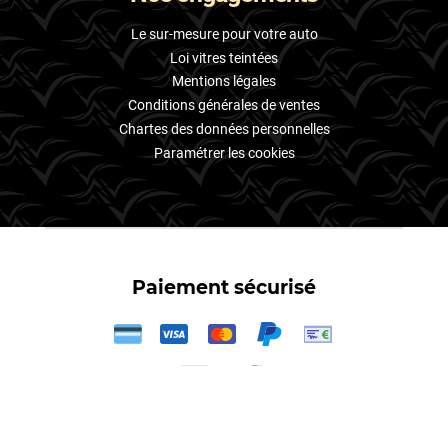
Le sur-mesure pour votre auto
Loi vitres teintées
Mentions légales
Conditions générales de ventes
Chartes des données personnelles
Paramétrer les cookies
Paiement sécurisé
3X
Votre
kit film teintés
–
film teinté Audi
,
film teinté Volkswagen
,
film
teinté Peugeot
,
film teinté Renault
,
film teinté Seat
,
film teinté