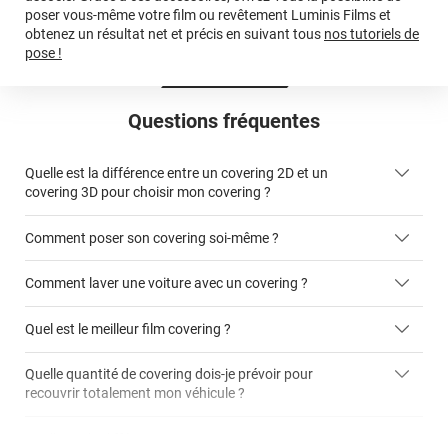
poser vous-même votre film ou revêtement Luminis Films et
obtenez un résultat net et précis en suivant tous
nos tutoriels de
pose !
Questions fréquentes
Quelle est la différence entre un covering 2D et un
covering 3D pour choisir mon covering ?
Comment poser son covering soi-même ?
covering 2D
Comment laver une voiture avec un covering ?
covering 3D
Quel est le meilleur film covering ?
Quelle quantité de covering dois-je prévoir pour
recouvrir totalement mon véhicule ?
covering 2D
article dédié aux covering 2D
covering 3D
Quelle est la différence entre covering et peinture ?
calculateur total covering