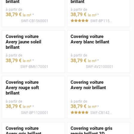
brillant
brillant
à partir de
à partir de
38
,79
€
38
,79
€
*
*
le m²
le m²
SWF-CB1560001
SWF-BP1150001
*****
Covering voiture
Covering voiture
Avery jaune soleil
Avery blanc brillant
brillant
à partir de
à partir de
38
,79
€
38
,79
€
*
*
le m²
le m²
SWF-BM6170001
SWF-AV2100001
Covering voiture
Covering voiture
Avery rouge soft
Avery noir brillant
brillant
à partir de
à partir de
38
,79
€
38
,79
€
*
*
le m²
le m²
SWF-BP1120001
SWF-CB1420001
*****
Covering voiture
Covering voiture gris
Avery gris brillant
requin brillant 3D