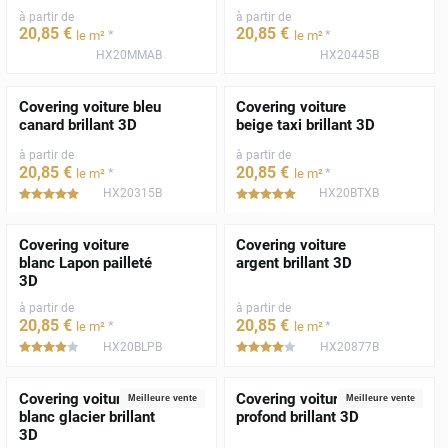
à partir de
à partir de
20
,85
€
20
,85
€
*
*
le m²
le m²
HX20MMAB
HX20445B
Covering voiture bleu
Covering voiture
canard brillant 3D
beige taxi brillant 3D
à partir de
à partir de
20
,85
€
20
,85
€
*
*
le m²
le m²
HX20315B
HX20BTXB
*****
*****
Covering voiture
Covering voiture
blanc Lapon pailleté
argent brillant 3D
3D
à partir de
à partir de
20
,85
€
20
,85
€
*
*
le m²
le m²
HX20BLPB
HX20877B
*****
*****
Covering voiture
Covering voiture noir
Meilleure vente
Meilleure vente
blanc glacier brillant
profond brillant 3D
3D