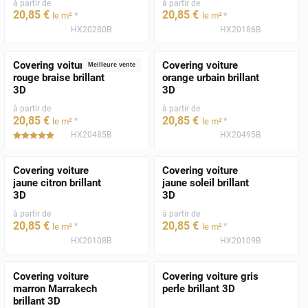
à partir de
à partir de
20
,85
€
20
,85
€
*
*
le m²
le m²
HX20280B
HX20186B
Covering voiture
Covering voiture
Meilleure vente
rouge braise brillant
orange urbain brillant
3D
3D
à partir de
à partir de
20
,85
€
20
,85
€
*
*
le m²
le m²
HX20485B
HX20495B
*****
Covering voiture
Covering voiture
jaune citron brillant
jaune soleil brillant
3D
3D
à partir de
à partir de
20
,85
€
20
,85
€
*
*
le m²
le m²
HX20108B
HX20109B
Covering voiture
Covering voiture gris
marron Marrakech
perle brillant 3D
brillant 3D