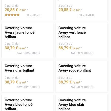
à partir de
à partir de
20
,85
€
20
,85
€
*
*
le m²
le m²
HX20352B
HX20OAUB
*****
Covering voiture
Covering voiture
Avery jaune foncé
Avery vert foncé
brillant
brillant
à partir de
à partir de
38
,79
€
38
,79
€
*
*
le m²
le m²
SWF-BM5950001
SWF-BP1180001
Covering voiture
Covering voiture
Avery gris brillant
Avery rouge brillant
à partir de
à partir de
38
,79
€
38
,79
€
*
*
le m²
le m²
SWF-BP1080001
SWF-BP1100001
Covering voiture
Covering voiture
Avery bleu foncé
Avery bleu clair
brillant
brillant