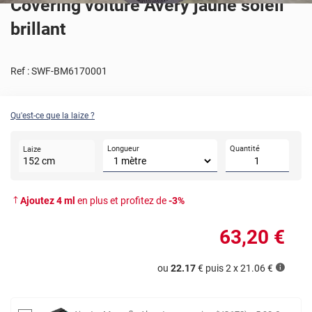
Covering voiture Avery jaune soleil
brillant
Ref :
SWF-BM6170001
Qu'est-ce que la laize ?
Longueur
Quantité
Laize
152
cm
Ajoutez
4
ml
en plus et profitez de
-
3
%
63
,20
€
ou
22.17
€ puis 2 x
21.06
€