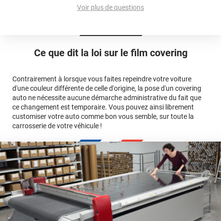
et 3D
Voir plus de questions
cet article
Est-il possible de retirer un covering ?
Avery Dennison
3M
en cliquant
qualité
ici
Le covering peut se poser soi-même grâce aux
tutos de
Quel covering choisir pour une voiture complète ?
professionnelle
Mesurez la longueur de la voiture (du bas du parechoc
pose
Ce que dit la loi sur
le film covering
avant jusqu'au bas du parechoc arrière, en passant par le
covering 3D
Le covering protège la peinture d'origine, pour la garder en
toit.)
bon état
Multipliez ce résultat par 3.
Contrairement à lorsque vous faites repeindre votre voiture
Le covering peut s'enlever à tout moment
d'une couleur différente de celle d'origine, la pose d'un covering
Le covering revient moins cher
conseillers
auto ne nécessite aucune démarche administrative du fait que
commerciaux
ce changement est temporaire. Vous pouvez ainsi librement
customiser votre auto comme bon vous semble, sur toute la
carrosserie de votre véhicule !
calculateur