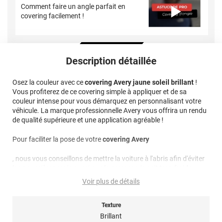
Comment faire un angle parfait en
covering facilement !
Description détaillée
Osez la couleur avec ce
covering Avery jaune soleil brillant
!
Vous profiterez de ce covering simple à appliquer et de sa
couleur intense pour vous démarquez en personnalisant votre
véhicule. La marque professionnelle Avery vous offrira un rendu
de qualité supérieure et une application agréable !
Pour faciliter la pose de votre
covering Avery
, nous vous conseillons de mettre la voiture à l'abris afin d'éviter
les poussières mais aussi que la carrosserie soit trop froide.
Idéalement il faudrait poser le covering à une température
Voir plus de détails
supérieure à 15 degrés.
Texture
Nettoyage : les produits utilisés pour le nettoyage et l'entretien
du covering, doivent être sans composants abrasifs, au pH
Brillant