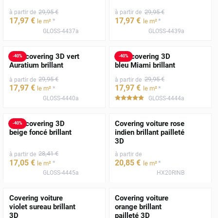
29
,95
€
29
,95
€
à partir de
à partir de
17
,97
€
17
,97
€
*
*
le m²
le m²
GLOSS-4437a
GLOSS-4439a
Film covering 3D vert
Film covering 3D
-
40
%
-
40
%
Auratium brillant
bleu Miami brillant
29
,95
€
29
,95
€
à partir de
à partir de
17
,97
€
17
,97
€
*
*
le m²
le m²
GLOSS-4440a
GLOSS-4444a
*****
Film covering 3D
Covering voiture rose
-
40
%
beige foncé brillant
indien brillant pailleté
3D
28
,41
€
à partir de
à partir de
17
,05
€
20
,85
€
*
*
le m²
le m²
GLOSS-4445a
HX20RINB
Covering voiture
Covering voiture
violet sureau brillant
orange brillant
3D
pailleté 3D