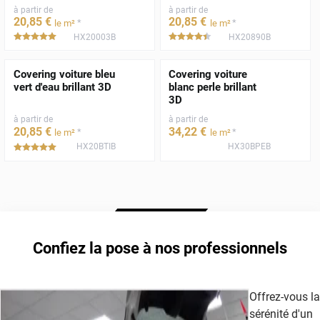
à partir de
à partir de
20
,85
€
20
,85
€
*
*
le m²
le m²
HX20003B
HX20890B
*****
*****
Covering voiture bleu
Covering voiture
vert d'eau brillant 3D
blanc perle brillant
3D
à partir de
à partir de
20
,85
€
34
,22
€
*
*
le m²
le m²
HX20BTIB
HX30BPEB
*****
Confiez la pose à nos professionnels
Offrez-vous la
sérénité d'un