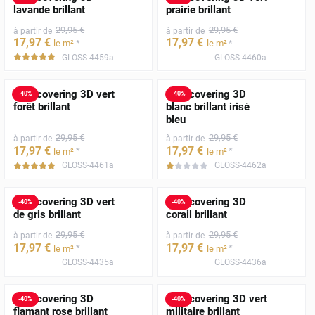
lavande brillant
prairie brillant
29
,95
€
29
,95
€
à partir de
à partir de
17
,97
€
17
,97
€
*
*
le m²
le m²
GLOSS-4459a
GLOSS-4460a
*****
Film covering 3D vert
Film covering 3D
-
40
%
-
40
%
forêt brillant
blanc brillant irisé
bleu
29
,95
€
29
,95
€
à partir de
à partir de
17
,97
€
17
,97
€
*
*
le m²
le m²
GLOSS-4461a
GLOSS-4462a
*****
*****
Film covering 3D vert
Film covering 3D
-
40
%
-
40
%
de gris brillant
corail brillant
29
,95
€
29
,95
€
à partir de
à partir de
17
,97
€
17
,97
€
*
*
le m²
le m²
GLOSS-4435a
GLOSS-4436a
Film covering 3D
Film covering 3D vert
-
40
%
-
40
%
flamant rose brillant
militaire brillant