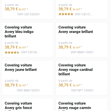
à partir de
à partir de
38
,79
€
38
,79
€
*
*
le m²
le m²
SWF-CB1530001
SWF-CB1510001
*****
Covering voiture
Covering voiture
Avery bleu indigo
Avery orange brillant
brillant
à partir de
à partir de
38
,79
€
38
,79
€
*
*
le m²
le m²
SWF-CB1680001
SWF-BM6110001
*****
Covering voiture
Covering voiture
Avery jaune brillant
Avery rouge cardinal
brillant
à partir de
à partir de
38
,79
€
38
,79
€
*
*
le m²
le m²
SWF-BM6150001
SWF-BP1140001
Covering voiture
Covering voiture
Avery gris foncé
Avery rouge carmin