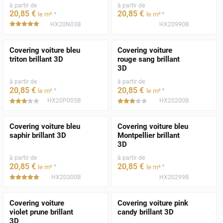
à partir de
à partir de
20
,85
€
20
,85
€
*
*
le m²
le m²
HX20N03B
HX20990B
*****
Covering voiture bleu
Covering voiture
triton brillant 3D
rouge sang brillant
3D
à partir de
à partir de
20
,85
€
20
,85
€
*
*
le m²
le m²
HX20P005B
HX20200B
*****
*****
Covering voiture bleu
Covering voiture bleu
saphir brillant 3D
Montpellier brillant
3D
à partir de
à partir de
20
,85
€
20
,85
€
*
*
le m²
le m²
HX20300B
HX20299B
*****
Covering voiture
Covering voiture pink
violet prune brillant
candy brillant 3D
3D