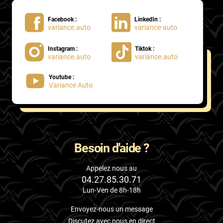
Facebook :
LinkedIn :
variance.auto
variance-auto
Instagram :
Tiktok :
variance.auto
variance.auto
Youtube :
Variance Auto
Besoin d'aide ?
Appelez nous au
04.27.85.30.71
Lun-Ven de 8h-18h
Envoyez-nous un message
Discutez avec nous en direct