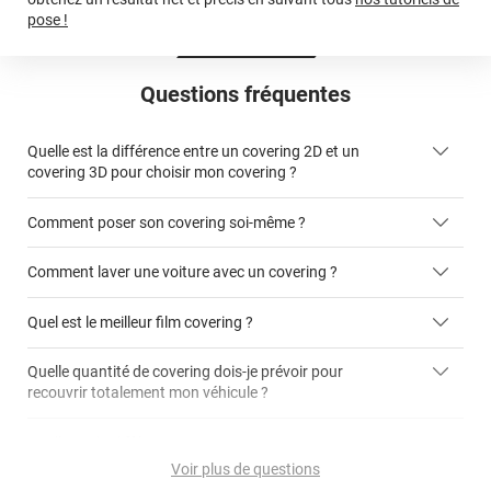
pose !
Questions fréquentes
Quelle est la différence entre un covering 2D et un
covering 3D pour choisir mon covering ?
Comment poser son covering soi-même ?
covering 2D
Comment laver une voiture avec un covering ?
covering 3D
Quel est le meilleur film covering ?
Quelle quantité de covering dois-je prévoir pour
recouvrir totalement mon véhicule ?
covering 2D
article dédié aux covering 2D
covering 3D
Quelle est la différence entre covering et peinture ?
calculateur total covering
et 3D
Voir plus de questions
cet article