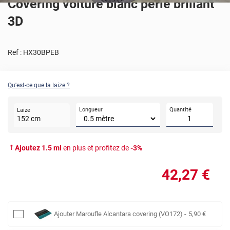
Covering voiture blanc perle brillant
3D
Ref :
HX30BPEB
Qu'est-ce que la laize ?
Longueur
Quantité
Laize
152
cm
Ajoutez
1.5
ml
en plus et profitez de
-
3
%
42
,27
€
Ajouter
Maroufle Alcantara covering (VO172)
-
5
,90
€