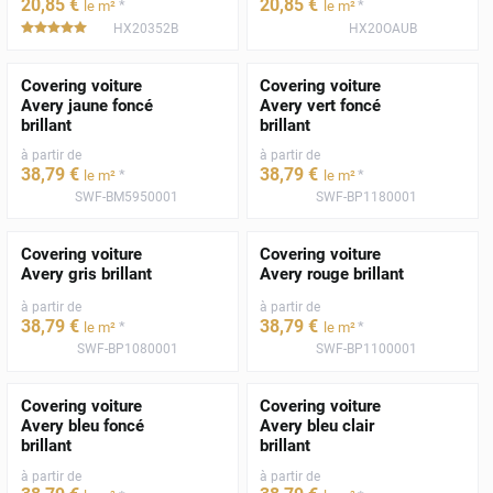
20
,85
€
20
,85
€
*
*
le m²
le m²
HX20352B
HX20OAUB
*****
Covering voiture
Covering voiture
Avery jaune foncé
Avery vert foncé
brillant
brillant
à partir de
à partir de
38
,79
€
38
,79
€
*
*
le m²
le m²
SWF-BM5950001
SWF-BP1180001
Covering voiture
Covering voiture
Avery gris brillant
Avery rouge brillant
à partir de
à partir de
38
,79
€
38
,79
€
*
*
le m²
le m²
SWF-BP1080001
SWF-BP1100001
Covering voiture
Covering voiture
Avery bleu foncé
Avery bleu clair
brillant
brillant
à partir de
à partir de