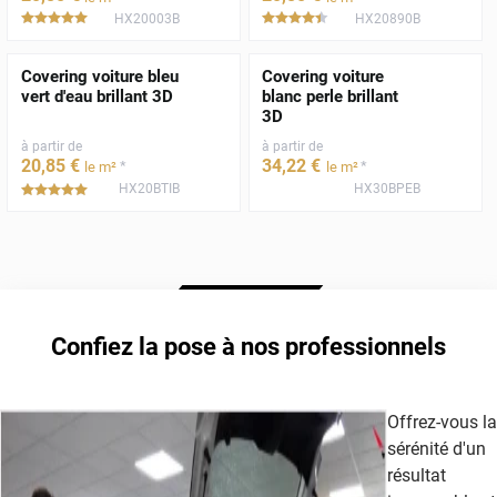
HX20003B
HX20890B
*****
*****
Covering voiture bleu
Covering voiture
vert d'eau brillant 3D
blanc perle brillant
3D
à partir de
à partir de
20
,85
€
34
,22
€
*
*
le m²
le m²
HX20BTIB
HX30BPEB
*****
Confiez la pose à nos professionnels
Offrez-vous la
sérénité d'un
résultat