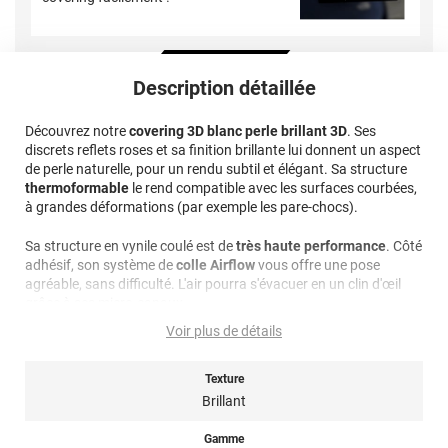
Description détaillée
Découvrez notre
covering 3D blanc perle brillant 3D
. Ses
discrets reflets roses et sa finition brillante lui donnent un aspect
de perle naturelle, pour un rendu subtil et élégant. Sa structure
thermoformable
le rend compatible avec les surfaces courbées,
à grandes déformations (par exemple les pare-chocs)​.
Sa structure en vynile coulé est de
très haute performance
. Côté
adhésif, son système de
colle Airflow
vous offre une pose
agréable, sans difficulté. L'air pourra s'évacuer en un clin d'œil
grâce à ses micro-canaux.
Voir plus de détails
Ce
covering blanc perle brillant 3D
est spécialement fait pour
un
total covering
! Libre à vous de l'utiliser comme ceci, ou en
partiel covering sur une partie de votre véhicule. Que vous soyez
Texture
un fan de
customisation voiture ou moto
, n'hésitez pas à
Brillant
commander un échantillon. Vous pourrez admirer et tester la
qualité de cet adhésif sur votre véhicule.​
Gamme