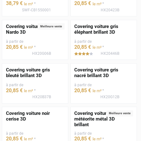
38
,79
€
20
,85
€
*
*
le m²
le m²
SWF-CB1550001
HX20423B
Covering voiture gris
Covering voiture gris
Meilleure vente
Nardo 3D
éléphant brillant 3D
à partir de
à partir de
20
,85
€
20
,85
€
*
*
le m²
le m²
HX20G06B
HX20446B
*****
Covering voiture gris
Covering voiture gris
bleuté brillant 3D
nacré brillant 3D
à partir de
à partir de
20
,85
€
20
,85
€
*
*
le m²
le m²
HX20B37B
HX20G12B
Covering voiture noir
Covering voiture gris
Meilleure vente
cerise 3D
météorite métal 3D
brillant
à partir de
à partir de
20
,85
€
20
,85
€
*
*
le m²
le m²