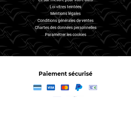
Loi vitres teintées
Mentions légales
Conditions générales de ventes
Chartes des données personnelles
Paramétrer les cookies
Paiement sécurisé
3X
Votre
kit film teintés
–
film teinté Audi
,
film teinté Volkswagen
,
film
teinté Peugeot
,
film teinté Renault
,
film teinté Seat
,
film teinté
Citroën
,
film teinté BMW