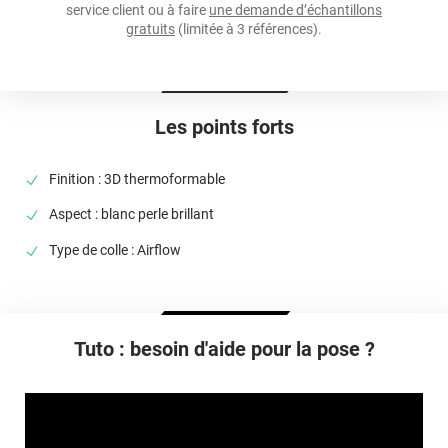
service client ou à faire
une demande d’échantillons
Température D'application
gratuits
(limitée à 3 références).
De +18°C à +25°C
Élongation
>90%
Les points forts
Température D'utilisation
De -40°C à +90°C
Finition : 3D thermoformable
Type De Pose
Aspect : blanc perle brillant
A sec
Type de colle : Airflow
Dépose
Facile sans laisser de trace
Tuto : besoin d'aide pour la pose ?