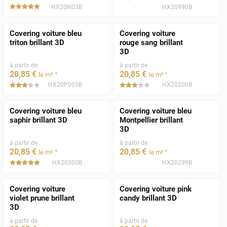
HX20N03B
HX20990B
*****
Covering voiture bleu
Covering voiture
triton brillant 3D
rouge sang brillant
3D
à partir de
à partir de
20
,85
€
20
,85
€
*
*
le m²
le m²
HX20P005B
HX20200B
*****
*****
Covering voiture bleu
Covering voiture bleu
saphir brillant 3D
Montpellier brillant
3D
à partir de
à partir de
20
,85
€
20
,85
€
*
*
le m²
le m²
HX20300B
HX20299B
*****
Covering voiture
Covering voiture pink
violet prune brillant
candy brillant 3D
3D
à partir de
à partir de