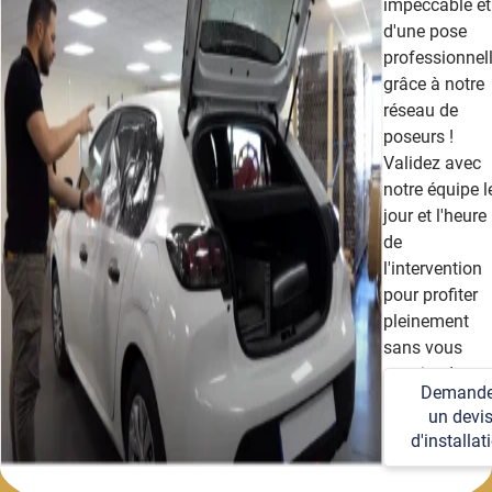
impeccable et
d'une pose
professionnel
grâce à notre
réseau de
poseurs !
Validez avec
notre équipe l
jour et l'heure
de
l'intervention
pour profiter
pleinement
sans vous
soucier des
Demande
détails
un devi
techniques et
d'installat
logistiques.