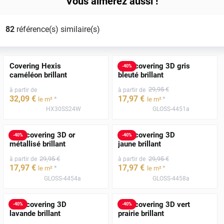
Vous aimerez aussi !
82
référence(s) similaire(s)
Covering Hexis
Film covering 3D gris
-
40
%
caméléon brillant
bleuté brillant
29
,95
€
à partir de
à partir de
32
,09
€
17
,97
€
*
*
le m²
le m²
HX30SS24W
GLOSS-4451a
Film covering 3D or
Film covering 3D
-
40
%
-
40
%
métallisé brillant
jaune brillant
29
,95
€
29
,95
€
à partir de
à partir de
17
,97
€
17
,97
€
*
*
le m²
le m²
GLOSS-4454a
GLOSS-4458a
Film covering 3D
Film covering 3D vert
-
40
%
-
40
%
lavande brillant
prairie brillant