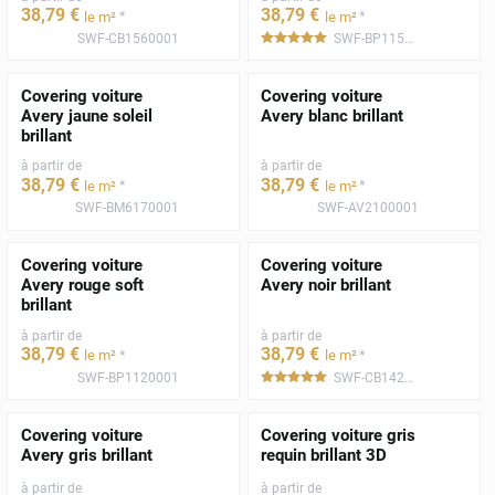
38
,79
€
38
,79
€
*
*
le m²
le m²
SWF-CB1560001
SWF-BP1150001
*****
Covering voiture
Covering voiture
Avery jaune soleil
Avery blanc brillant
brillant
à partir de
à partir de
38
,79
€
38
,79
€
*
*
le m²
le m²
SWF-BM6170001
SWF-AV2100001
Covering voiture
Covering voiture
Avery rouge soft
Avery noir brillant
brillant
à partir de
à partir de
38
,79
€
38
,79
€
*
*
le m²
le m²
SWF-BP1120001
SWF-CB1420001
*****
Covering voiture
Covering voiture gris
Avery gris brillant
requin brillant 3D
à partir de
à partir de