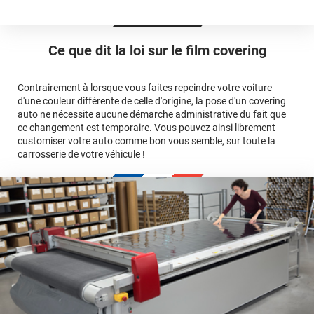
Est-il possible de retirer un covering ?
Avery Dennison
3M
en cliquant
qualité
ici
Le covering peut se poser soi-même grâce aux
tutos de
Quel covering choisir pour une voiture complète ?
professionnelle
Mesurez la longueur de la voiture (du bas du parechoc
pose
Ce que dit la loi sur
le film covering
avant jusqu'au bas du parechoc arrière, en passant par le
covering 3D
Le covering protège la peinture d'origine, pour la garder en
toit.)
bon état
Multipliez ce résultat par 3.
Contrairement à lorsque vous faites repeindre votre voiture
Le covering peut s'enlever à tout moment
d'une couleur différente de celle d'origine, la pose d'un covering
Le covering revient moins cher
conseillers
auto ne nécessite aucune démarche administrative du fait que
commerciaux
ce changement est temporaire. Vous pouvez ainsi librement
customiser votre auto comme bon vous semble, sur toute la
carrosserie de votre véhicule !
calculateur