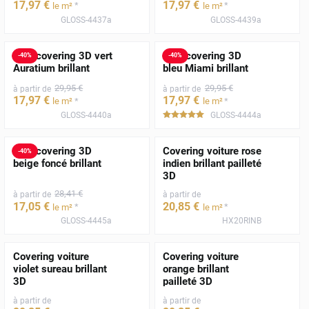
17
,97
€
17
,97
€
*
*
le m²
le m²
GLOSS-4437a
GLOSS-4439a
Film covering 3D vert
Film covering 3D
-
40
%
-
40
%
Auratium brillant
bleu Miami brillant
29
,95
€
29
,95
€
à partir de
à partir de
17
,97
€
17
,97
€
*
*
le m²
le m²
GLOSS-4440a
GLOSS-4444a
*****
Film covering 3D
Covering voiture rose
-
40
%
beige foncé brillant
indien brillant pailleté
3D
28
,41
€
à partir de
à partir de
17
,05
€
20
,85
€
*
*
le m²
le m²
GLOSS-4445a
HX20RINB
Covering voiture
Covering voiture
violet sureau brillant
orange brillant
3D
pailleté 3D
à partir de
à partir de