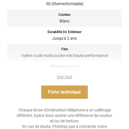
3D (thermoformable)
Caractéristiques techniques :
• PVC coulé multicouche très
haute performance • Epaisseur : 125 µm • Colle structurée
Couleur
"Airflow"
Blanc
Méthode de pose : Pose à sec. Nous recommandons de poser ce
Durabilité En Extérieur
covering avec une
température ambiante de 15°C à 25°C
​. Afin
Jusqu'à 2 ans
de réussir votre covering, n'hésitez pas à aller voir nos tutos de
pose et articles de blog. Pour garder un aspect propre et
Film
uniforme, nous vous conseillons de chauffer et d'étirer la totalité
Vyline coulé multicouche très haute performance
du film pendant la pose.
Résistance Aux Uv
Référence produit :
HX30BPEB
.
oui
Voir tout
Adhésif
Acrylique acrylique solvant sensible à la pression (Airflow)
Fiche technique
Résistance À L'humidité
oui
Chaque écran d’ordinateur/téléphone a un calibrage
différent, il peut donc exister une différence de couleur
Épaisseur
et/ou de texture.
125 µ
En cas de doute, n’hésitez pas à contacter notre