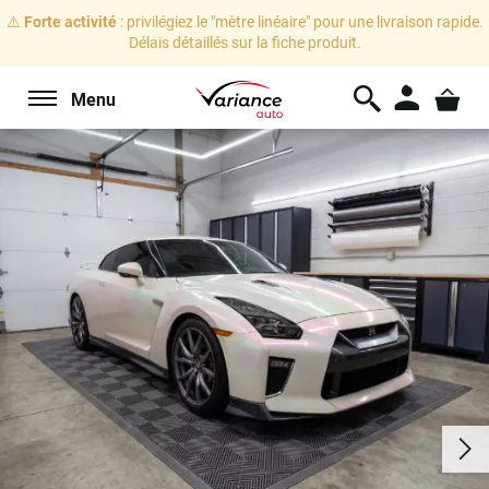
⚠️
Forte activité
: privilégiez le "mètre linéaire" pour une livraison rapide.
Délais détaillés sur la fiche produit.
Menu