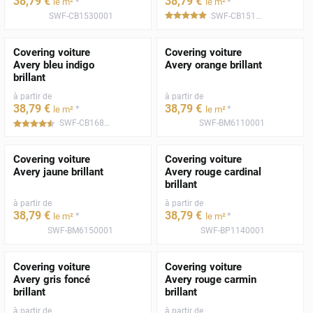
38
,79
€
38
,79
€
*
*
le m²
le m²
SWF-CB1530001
SWF-CB1510001
*****
Covering voiture
Covering voiture
Avery bleu indigo
Avery orange brillant
brillant
à partir de
à partir de
38
,79
€
38
,79
€
*
*
le m²
le m²
SWF-CB1680001
SWF-BM6110001
*****
Covering voiture
Covering voiture
Avery jaune brillant
Avery rouge cardinal
brillant
à partir de
à partir de
38
,79
€
38
,79
€
*
*
le m²
le m²
SWF-BM6150001
SWF-BP1140001
Covering voiture
Covering voiture
Avery gris foncé
Avery rouge carmin
brillant
brillant
à partir de
à partir de