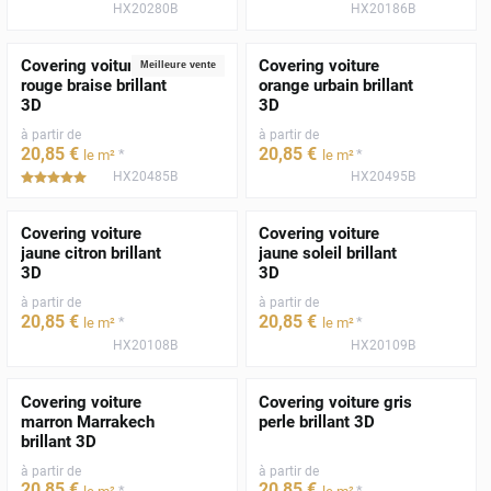
HX20280B
HX20186B
Covering voiture
Covering voiture
Meilleure vente
rouge braise brillant
orange urbain brillant
3D
3D
à partir de
à partir de
20
,85
€
20
,85
€
*
*
le m²
le m²
HX20485B
HX20495B
*****
Covering voiture
Covering voiture
jaune citron brillant
jaune soleil brillant
3D
3D
à partir de
à partir de
20
,85
€
20
,85
€
*
*
le m²
le m²
HX20108B
HX20109B
Covering voiture
Covering voiture gris
marron Marrakech
perle brillant 3D
brillant 3D
à partir de
à partir de
20
,85
€
20
,85
€
*
*