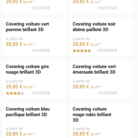
20
,85
€
20
,85
€
*
*
le m²
le m²
HX20008B
HX20PCAB
Covering voiture vert
Covering voiture noir
pomme brillant 3D
ébène pailleté 3D
à partir de
à partir de
20
,85
€
20
,85
€
*
*
le m²
le m²
HX20369B
HX20NEPB
*****
Covering voiture gris
Covering voiture vert
nuage brillant 3D
émeraude brillant 3D
à partir de
à partir de
20
,85
€
20
,85
€
*
*
le m²
le m²
HX20428B
HX20348B
*****
Covering voiture bleu
Covering voiture
pacifique brillant 3D
rouge rubis brillant
3D
à partir de
à partir de
20
,85
€
20
,85
€
*
*
le m²
le m²