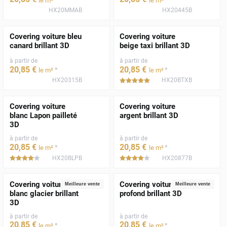
le m²
le m²
HX20MMAB
HX20445B
Covering voiture bleu
Covering voiture
canard brillant 3D
beige taxi brillant 3D
à partir de
à partir de
20
,85
€
20
,85
€
*
*
le m²
le m²
HX20315B
HX20BTXB
*****
Covering voiture
Covering voiture
blanc Lapon pailleté
argent brillant 3D
3D
à partir de
à partir de
20
,85
€
20
,85
€
*
*
le m²
le m²
HX20BLPB
HX20877B
*****
*****
Covering voiture
Covering voiture noir
Meilleure vente
Meilleure vente
blanc glacier brillant
profond brillant 3D
3D
à partir de
à partir de
20
,85
€
20
,85
€
*
*
le m²
le m²