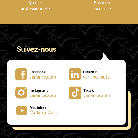
Qualité
Paiement
professionnelle
sécurisé
Suivez-nous
Facebook :
LinkedIn :
variance.auto
variance-auto
Instagram :
Tiktok :
variance.auto
variance.auto
Youtube :
Variance Auto