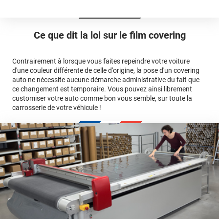
Est-il possible de retirer un covering ?
Avery Dennison
3M
en cliquant
qualité
ici
Le covering peut se poser soi-même grâce aux
tutos de
Quel covering choisir pour une voiture complète ?
professionnelle
Mesurez la longueur de la voiture (du bas du parechoc
pose
Ce que dit la loi sur
le film covering
avant jusqu'au bas du parechoc arrière, en passant par le
covering 3D
Le covering protège la peinture d'origine, pour la garder en
toit.)
bon état
Multipliez ce résultat par 3.
Contrairement à lorsque vous faites repeindre votre voiture
Le covering peut s'enlever à tout moment
d'une couleur différente de celle d'origine, la pose d'un covering
Le covering revient moins cher
conseillers
auto ne nécessite aucune démarche administrative du fait que
commerciaux
ce changement est temporaire. Vous pouvez ainsi librement
customiser votre auto comme bon vous semble, sur toute la
carrosserie de votre véhicule !
calculateur