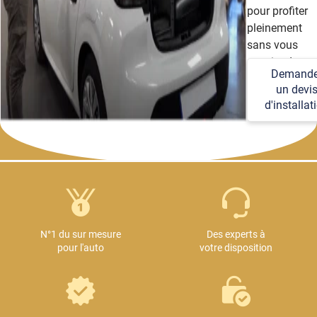
pour profiter
pleinement
sans vous
soucier des
Demande
détails
un devi
techniques et
d'installat
logistiques.
N°1 du sur mesure
Des experts à
pour l'auto
votre disposition