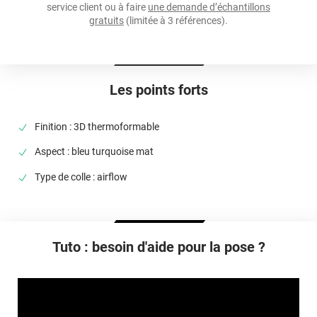
service client ou à faire
une demande d’échantillons
Température D'application
gratuits
(limitée à 3 références).
Idéalement entre 20°C et 25°C
Élongation
>90%
Les points forts
Température D'utilisation
De -40°C à +90°C
Finition : 3D thermoformable
Type De Pose
Aspect : bleu turquoise mat
A sec
Type de colle : airflow
Dépose
Retrait facile avec apport de chaleur et/ou solution chimique
selon la nature du substrat
Tuto : besoin d'aide pour la pose ?