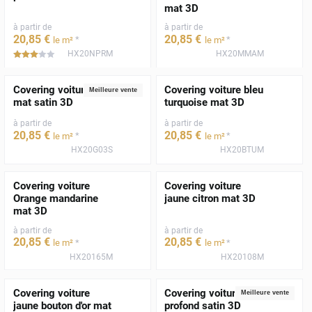
mat 3D
à partir de
à partir de
20
,85
€
20
,85
€
*
*
le m²
le m²
HX20NPRM
HX20MMAM
*****
Covering voiture gris
Covering voiture bleu
Meilleure vente
mat satin 3D
turquoise mat 3D
à partir de
à partir de
20
,85
€
20
,85
€
*
*
le m²
le m²
HX20G03S
HX20BTUM
Covering voiture
Covering voiture
Orange mandarine
jaune citron mat 3D
mat 3D
à partir de
à partir de
20
,85
€
20
,85
€
*
*
le m²
le m²
HX20165M
HX20108M
Covering voiture
Covering voiture noir
Meilleure vente
jaune bouton d'or mat
profond satin 3D