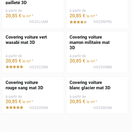
pailleté 3D
à partir de
à partir de
20
,85
€
20
,85
€
*
*
le m²
le m²
HX20JJAM
HX20NPRS
*****
Covering voiture vert
Covering voiture
wasabi mat 3D
marron militaire mat
3D
à partir de
à partir de
20
,85
€
20
,85
€
*
*
le m²
le m²
HX20228M
HX20VMIM
*****
Covering voiture
Covering voiture
rouge sang mat 3D
blanc glacier mat 3D
à partir de
à partir de
20
,85
€
20
,85
€
*
*
le m²
le m²
HX20200M
HX20003M
*****