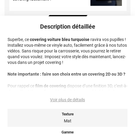
Description détaillée
Superbe, ce
covering voiture bleu turquoise
ravira vos pupilles !
Installez vous-même ce vinyle auto, facilement grâce à nos tutos
vidéos. Sans risque pour la carrosserie, vous pourrez le retirer
quand vous voulez. Imposez votre style dès maintenant, lancez-
vous dans un projet covering !
Note importante : faire son choix entre un covering 2D ou 3D ?
Pour rappel ce
film de covering
dispose d’une finition 3D, c’est-à-
dire qu’il est thermoformable. Il est donc sensible à la chaleur
(décapeur thermique ou sèche-cheveux), il est conseillé dans la
Voir plus de détails
pose de covering sur tout type de surface, planes à très
courbées ! Il est donc privilégié pour un
total covering
mais
également sur du
partiel covering
Texture
comme des rétroviseurs par
exemple. Un doute ? N’hésitez pas à contacter notre équipe pour
Mat
plus d’information !
Gamme