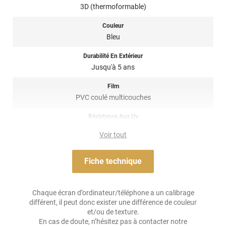
Référence produit :
HX20BTUM
.
3D (thermoformable)
Couleur
Bleu
Durabilité En Extérieur
Jusqu'à 5 ans
Film
PVC coulé multicouches
Résistance Aux Uv
oui
Voir tout
Adhésif
Acrylique solvant, sensible à la pression, repositionnable
Fiche technique
Résistance À L'humidité
oui
Chaque écran d’ordinateur/téléphone a un calibrage
différent, il peut donc exister une différence de couleur
Épaisseur
et/ou de texture.
100 µ
En cas de doute, n’hésitez pas à contacter notre