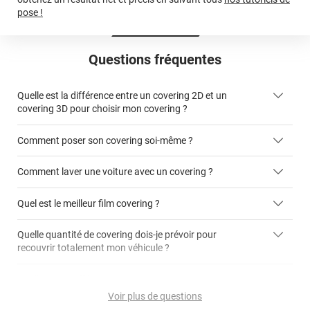
pose !
Questions fréquentes
Quelle est la différence entre un covering 2D et un
covering 3D pour choisir mon covering ?
Comment poser son covering soi-même ?
covering 2D
Comment laver une voiture avec un covering ?
covering 3D
Quel est le meilleur film covering ?
Quelle quantité de covering dois-je prévoir pour
recouvrir totalement mon véhicule ?
covering 2D
article dédié aux covering 2D
covering 3D
Quelle est la différence entre covering et peinture ?
calculateur total covering
et 3D
Voir plus de questions
cet article