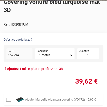
Covering voiture bleu turquoise mat
3D
Ref :
HX20BTUM
Qu'est-ce que la laize ?
Longueur
Quantité
Laize
152
cm
Ajoutez
1
ml
en plus et profitez de
-
3
%
39
,62
€
Ajouter
Maroufle Alcantara covering (VO172)
-
5
,90
€