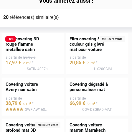
Vous aimerez aussi !
20
référence(s) similaire(s)
Film covering 3D
Film covering 3D
-
40
%
Meilleure vente
rouge flamme
couleur gris givré
métallisé satin
mat pour voiture
29
,95
€
à partir de
à partir de
17
,97
€
20
,85
€
*
*
le m²
le m²
SATIN-4007a
HX20GGIM
Covering voiture
Covering dégradé à
Avery noir satin
personnaliser mat
à partir de
à partir de
38
,79
€
66
,99
€
*
*
le m²
le m²
SWF-AW1680001
COV-DEGRAD-MAT
*****
Covering voiture noir
Covering voiture
Meilleure vente
profond mat 3D
marron Marrakech