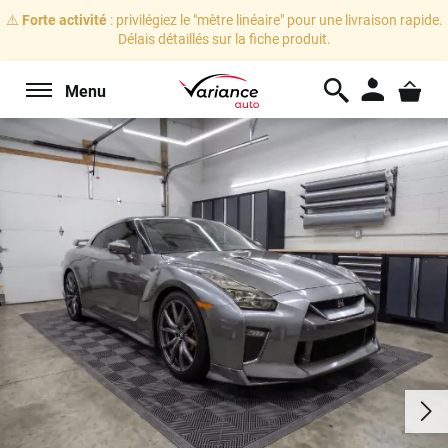
⚠️
Forte activité
: privilégiez le "mètre linéaire" pour une livraison rapide.
Délais détaillés sur la fiche produit.
Menu