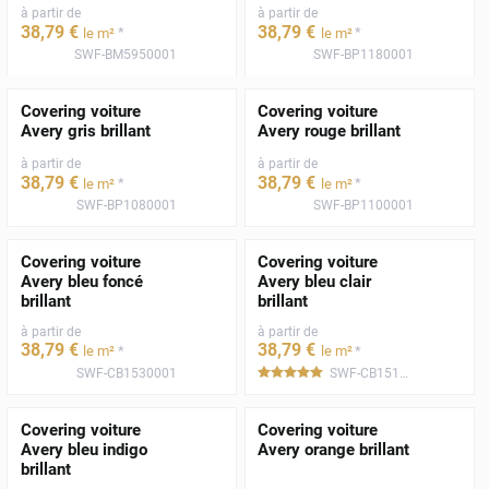
à partir de
à partir de
38
,79
€
38
,79
€
*
*
le m²
le m²
SWF-BM5950001
SWF-BP1180001
Covering voiture
Covering voiture
Avery gris brillant
Avery rouge brillant
à partir de
à partir de
38
,79
€
38
,79
€
*
*
le m²
le m²
SWF-BP1080001
SWF-BP1100001
Covering voiture
Covering voiture
Avery bleu foncé
Avery bleu clair
brillant
brillant
à partir de
à partir de
38
,79
€
38
,79
€
*
*
le m²
le m²
SWF-CB1530001
SWF-CB1510001
*****
Covering voiture
Covering voiture
Avery bleu indigo
Avery orange brillant
brillant