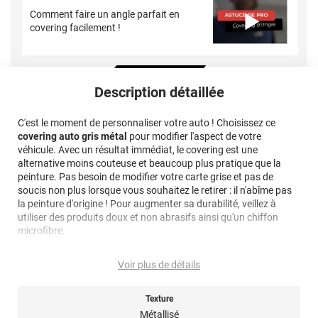
Comment faire un angle parfait en
covering facilement !
Description détaillée
C'est le moment de personnaliser votre auto ! Choisissez ce
covering auto gris métal
pour modifier l'aspect de votre
véhicule. Avec un résultat immédiat, le covering est une
alternative moins couteuse et beaucoup plus pratique que la
peinture. Pas besoin de modifier votre carte grise et pas de
soucis non plus lorsque vous souhaitez le retirer : il n'abîme pas
la peinture d'origine ! Pour augmenter sa durabilité, veillez à
utiliser des produits doux et non abrasifs ainsi qu'un chiffon
microfibre.
Note importante : faire son choix entre un covering 2D ou 3D ?
Voir plus de détails
Pour rappel ce
film de covering
dispose d’une finition 3D, c’est-à-
dire qu’il est thermoformable. Il est donc sensible à la chaleur
Texture
(décapeur thermique ou sèche-cheveux), il est conseillé dans la
Métallisé