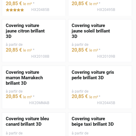
20
,85
€
20
,85
€
*
*
le m²
le m²
HX20485B
HX20495B
*****
Covering voiture
Covering voiture
jaune citron brillant
jaune soleil brillant
3D
3D
à partir de
à partir de
20
,85
€
20
,85
€
*
*
le m²
le m²
HX20108B
HX20109B
Covering voiture
Covering voiture gris
marron Marrakech
perle brillant 3D
brillant 3D
à partir de
à partir de
20
,85
€
20
,85
€
*
*
le m²
le m²
HX20MMAB
HX20445B
Covering voiture bleu
Covering voiture
canard brillant 3D
beige taxi brillant 3D
à partir de
à partir de