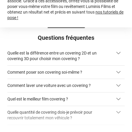
associé. Grâce à ces accessoires, offrez-vous la possibilité de
poser vous-même votre film ou revêtement Luminis Films et
obtenez un résultat net et précis en suivant tous
nos tutoriels de
pose !
Questions fréquentes
Quelle est la différence entre un covering 2D et un
covering 3D pour choisir mon covering ?
Comment poser son covering soi-même ?
covering 2D
Comment laver une voiture avec un covering ?
covering 3D
Quel est le meilleur film covering ?
Quelle quantité de covering dois-je prévoir pour
recouvrir totalement mon véhicule ?
covering 2D
article dédié aux covering 2D
covering 3D
Quelle est la différence entre covering et peinture ?