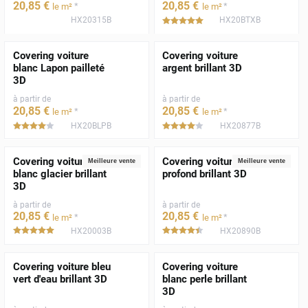
20
,85
€
20
,85
€
*
*
le m²
le m²
HX20315B
HX20BTXB
*****
Covering voiture
Covering voiture
blanc Lapon pailleté
argent brillant 3D
3D
à partir de
à partir de
20
,85
€
20
,85
€
*
*
le m²
le m²
HX20BLPB
HX20877B
*****
*****
Covering voiture
Covering voiture noir
Meilleure vente
Meilleure vente
blanc glacier brillant
profond brillant 3D
3D
à partir de
à partir de
20
,85
€
20
,85
€
*
*
le m²
le m²
HX20003B
HX20890B
*****
*****
Covering voiture bleu
Covering voiture
vert d'eau brillant 3D
blanc perle brillant
3D