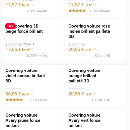
17
,97
€
17
,97
€
*
*
le m²
le m²
GLOSS-4440a
GLOSS-4444a
*****
Film covering 3D
Covering voiture rose
-
40
%
beige foncé brillant
indien brillant pailleté
3D
28
,41
€
à partir de
à partir de
17
,05
€
20
,85
€
*
*
le m²
le m²
GLOSS-4445a
HX20RINB
Covering voiture
Covering voiture
violet sureau brillant
orange brillant
3D
pailleté 3D
à partir de
à partir de
20
,85
€
20
,85
€
*
*
le m²
le m²
HX20352B
HX20OAUB
*****
Covering voiture
Covering voiture
Avery jaune foncé
Avery vert foncé
brillant
brillant