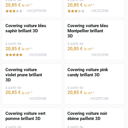
20
,85
€
20
,85
€
*
*
le m²
le m²
HX20P005B
HX20200B
*****
*****
Covering voiture bleu
Covering voiture bleu
saphir brillant 3D
Montpellier brillant
3D
à partir de
à partir de
20
,85
€
20
,85
€
*
*
le m²
le m²
HX20300B
HX20299B
*****
Covering voiture
Covering voiture pink
violet prune brillant
candy brillant 3D
3D
à partir de
à partir de
20
,85
€
20
,85
€
*
*
le m²
le m²
HX20008B
HX20PCAB
Covering voiture vert
Covering voiture noir
pomme brillant 3D
ébène pailleté 3D
à partir de
à partir de