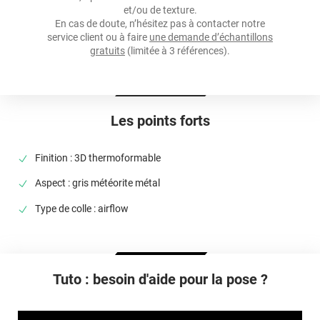
Épaisseur
et/ou de texture.
100 µ
En cas de doute, n’hésitez pas à contacter notre
service client ou à faire
une demande d’échantillons
Température D'application
gratuits
(limitée à 3 références).
Idéalement entre 20°C et 25°C
Élongation
>90%
Les points forts
Température D'utilisation
De -40°C à +90°C
Finition : 3D thermoformable
Type De Pose
Aspect : gris météorite métal
A sec
Type de colle : airflow
Dépose
Retrait facile avec apport de chaleur et/ou solution chimique
selon la nature du substrat
Tuto : besoin d'aide pour la pose ?