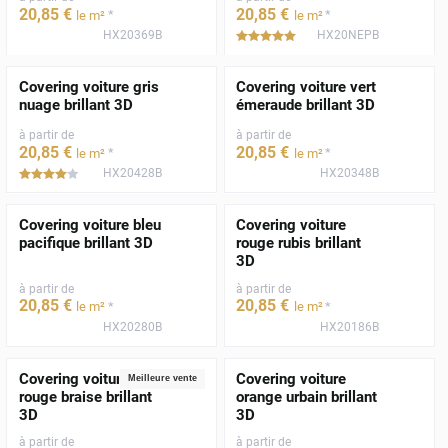
20
,85
€
20
,85
€
*
*
le m²
le m²
HX20369B
HX20NEPB
*****
Covering voiture gris
Covering voiture vert
nuage brillant 3D
émeraude brillant 3D
à partir de
à partir de
20
,85
€
20
,85
€
*
*
le m²
le m²
HX20428B
HX20348B
*****
Covering voiture bleu
Covering voiture
pacifique brillant 3D
rouge rubis brillant
3D
à partir de
à partir de
20
,85
€
20
,85
€
*
*
le m²
le m²
HX20280B
HX20186B
Covering voiture
Covering voiture
Meilleure vente
rouge braise brillant
orange urbain brillant
3D
3D
à partir de
à partir de