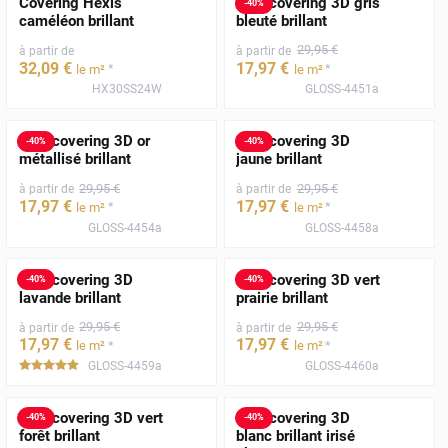
Covering Hexis
Film covering 3D gris
-
40
%
caméléon brillant
bleuté brillant
29
,95
€
à partir de
à partir de
32
,09
€
17
,97
€
*
*
le m²
le m²
HX30SS24W
GLOSS-4451a
Film covering 3D or
Film covering 3D
-
40
%
-
40
%
métallisé brillant
jaune brillant
29
,95
€
29
,95
€
à partir de
à partir de
17
,97
€
17
,97
€
*
*
le m²
le m²
GLOSS-4454a
GLOSS-4458a
Film covering 3D
Film covering 3D vert
-
40
%
-
40
%
lavande brillant
prairie brillant
29
,95
€
29
,95
€
à partir de
à partir de
17
,97
€
17
,97
€
*
*
le m²
le m²
GLOSS-4459a
GLOSS-4460a
*****
Film covering 3D vert
Film covering 3D
-
40
%
-
40
%
forêt brillant
blanc brillant irisé