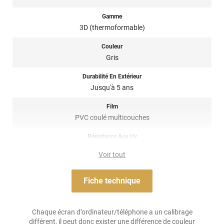
pose de covering sur tout type de surface, planes à très
courbées ! Il est donc privilégié pour un
total covering
mais
Gamme
également sur du
partiel covering
comme des rétroviseurs par
3D (thermoformable)
exemple. Un doute ? N’hésitez pas à contacter notre équipe pour
plus d’information !
Couleur
Gris
Ce covering voiture gris météorite métal brillant 3D provient de la
marque Hexis sous la référence HX20990B.
Durabilité En Extérieur
Jusqu'à 5 ans
Référence produit :
HX20990B
.
Film
PVC coulé multicouches
Résistance Aux Uv
oui
Voir tout
Adhésif
Acrylique solvant, sensible à la pression, repositionnable
Fiche technique
Résistance À L'humidité
oui
Chaque écran d’ordinateur/téléphone a un calibrage
différent, il peut donc exister une différence de couleur