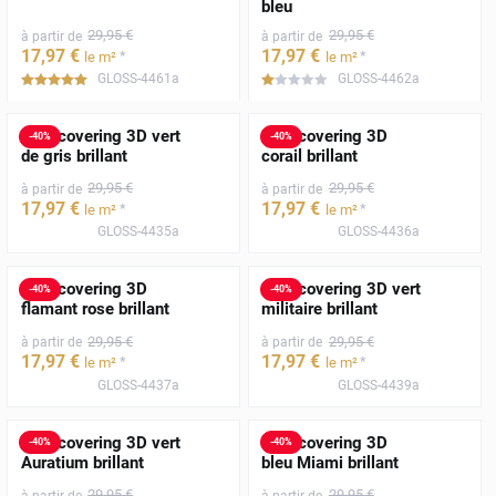
bleu
29
,95
€
29
,95
€
à partir de
à partir de
17
,97
€
17
,97
€
*
*
le m²
le m²
GLOSS-4461a
GLOSS-4462a
*****
*****
Film covering 3D vert
Film covering 3D
-
40
%
-
40
%
de gris brillant
corail brillant
29
,95
€
29
,95
€
à partir de
à partir de
17
,97
€
17
,97
€
*
*
le m²
le m²
GLOSS-4435a
GLOSS-4436a
Film covering 3D
Film covering 3D vert
-
40
%
-
40
%
flamant rose brillant
militaire brillant
29
,95
€
29
,95
€
à partir de
à partir de
17
,97
€
17
,97
€
*
*
le m²
le m²
GLOSS-4437a
GLOSS-4439a
Film covering 3D vert
Film covering 3D
-
40
%
-
40
%
Auratium brillant
bleu Miami brillant
29
,95
€
29
,95
€
à partir de
à partir de