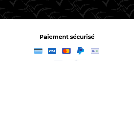
Paiement sécurisé
3X
Votre
kit film teintés
–
film teinté Audi
,
film teinté Volkswagen
,
film
teinté Peugeot
,
film teinté Renault
,
film teinté Seat
,
film teinté
Citroën
,
film teinté BMW
Votre
kit vitres teintées
-
vitres teintées Audi
,
vitres teintées
Volkswagen
,
vitres teintées Peugeot
,
vitres teintées Renault
,
vitres
teintées Seat
,
vitres teintées Citroën
,
vitres teintées BMW