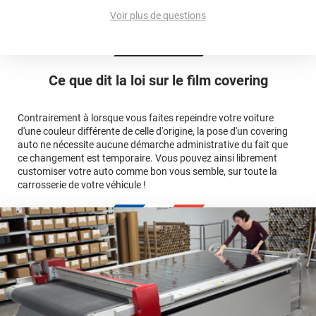
calculateur total covering
et 3D
Voir plus de questions
cet article
Est-il possible de retirer un covering ?
Avery Dennison
3M
en cliquant
qualité
ici
Le covering peut se poser soi-même grâce aux
tutos de
Quel covering choisir pour une voiture complète ?
professionnelle
Mesurez la longueur de la voiture (du bas du parechoc
pose
Ce que dit la loi sur
le film covering
avant jusqu'au bas du parechoc arrière, en passant par le
covering 3D
Le covering protège la peinture d'origine, pour la garder en
toit.)
bon état
Multipliez ce résultat par 3.
Contrairement à lorsque vous faites repeindre votre voiture
Le covering peut s'enlever à tout moment
d'une couleur différente de celle d'origine, la pose d'un covering
Le covering revient moins cher
conseillers
auto ne nécessite aucune démarche administrative du fait que
commerciaux
ce changement est temporaire. Vous pouvez ainsi librement
customiser votre auto comme bon vous semble, sur toute la
carrosserie de votre véhicule !
calculateur