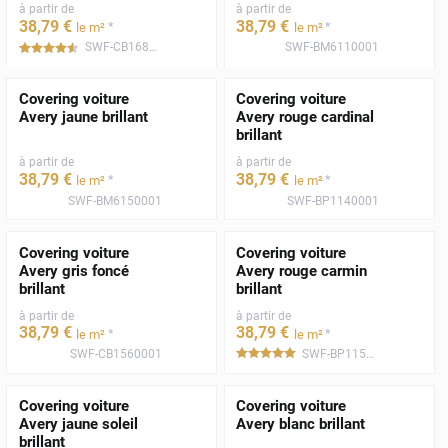
à partir de
à partir de
38
,79
€
38
,79
€
*
*
le m²
le m²
SWF-CB1680001
SWF-BM6110001
*****
Covering voiture
Covering voiture
Avery jaune brillant
Avery rouge cardinal
brillant
à partir de
à partir de
38
,79
€
38
,79
€
*
*
le m²
le m²
SWF-BM6150001
SWF-BP1140001
Covering voiture
Covering voiture
Avery gris foncé
Avery rouge carmin
brillant
brillant
à partir de
à partir de
38
,79
€
38
,79
€
*
*
le m²
le m²
SWF-CB1560001
SWF-BP1150001
*****
Covering voiture
Covering voiture
Avery jaune soleil
Avery blanc brillant
brillant