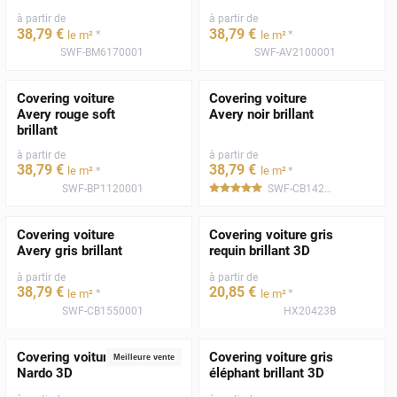
à partir de
à partir de
38
,79
€
38
,79
€
*
*
le m²
le m²
SWF-BM6170001
SWF-AV2100001
Covering voiture
Covering voiture
Avery rouge soft
Avery noir brillant
brillant
à partir de
à partir de
38
,79
€
38
,79
€
*
*
le m²
le m²
SWF-BP1120001
SWF-CB1420001
*****
Covering voiture
Covering voiture gris
Avery gris brillant
requin brillant 3D
à partir de
à partir de
38
,79
€
20
,85
€
*
*
le m²
le m²
SWF-CB1550001
HX20423B
Covering voiture gris
Covering voiture gris
Meilleure vente
Nardo 3D
éléphant brillant 3D