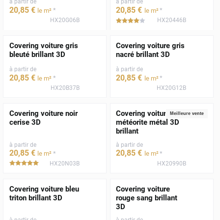
à partir de
à partir de
20
,85
€
20
,85
€
*
*
le m²
le m²
HX20G06B
HX20446B
*****
Covering voiture gris
Covering voiture gris
bleuté brillant 3D
nacré brillant 3D
à partir de
à partir de
20
,85
€
20
,85
€
*
*
le m²
le m²
HX20B37B
HX20G12B
Covering voiture noir
Covering voiture gris
Meilleure vente
cerise 3D
météorite métal 3D
brillant
à partir de
à partir de
20
,85
€
20
,85
€
*
*
le m²
le m²
HX20N03B
HX20990B
*****
Covering voiture bleu
Covering voiture
triton brillant 3D
rouge sang brillant
3D
à partir de
à partir de