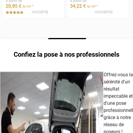
à partir de
à partir de
20
,85
€
34
,22
€
*
*
le m²
le m²
HX20BTIB
HX30BPEB
*****
Confiez la pose à nos professionnels
Offrez-vous la
sérénité d'un
résultat
impeccable et
d'une pose
professionnel
grâce à notre
réseau de
poseurs !