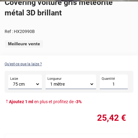
Covering voiture gris météorite
métal 3D brillant
Ref :
HX20990B
Meilleure vente
Qu'est-ce que la laize ?
Laize
Longueur
Quantité
Ajoutez
1
ml
en plus et profitez de
-
3
%
25
,42
€