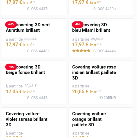
17
,97
€
17
,97
€
*
*
le m²
le m²
GLOSS-4437a
GLOSS-4439a
Film covering 3D vert
Film covering 3D
-
40
%
-
40
%
Auratium brillant
bleu Miami brillant
29
,95
€
29
,95
€
à partir de
à partir de
17
,97
€
17
,97
€
*
*
le m²
le m²
GLOSS-4440a
GLOSS-4444a
*****
Film covering 3D
Covering voiture rose
-
40
%
beige foncé brillant
indien brillant pailleté
3D
28
,41
€
à partir de
à partir de
17
,05
€
20
,85
€
*
*
le m²
le m²
GLOSS-4445a
HX20RINB
Covering voiture
Covering voiture
violet sureau brillant
orange brillant
3D
pailleté 3D
à partir de
à partir de