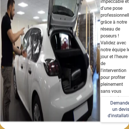
impeccable et
d'une pose
professionnel
grâce à notre
réseau de
poseurs !
Validez avec
notre équipe l
jour et l'heure
de
l'intervention
pour profiter
pleinement
sans vous
soucier des
Demande
détails
un devi
techniques et
d'installat
logistiques.