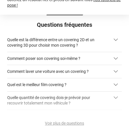
pose !
Questions fréquentes
Quelle est la différence entre un covering 2D et un
covering 3D pour choisir mon covering ?
Comment poser son covering soi-même ?
covering 2D
Comment laver une voiture avec un covering ?
covering 3D
Quel est le meilleur film covering ?
Quelle quantité de covering dois-je prévoir pour
recouvrir totalement mon véhicule ?
covering 2D
article dédié aux covering 2D
covering 3D
Quelle est la différence entre covering et peinture ?
calculateur total covering
et 3D
Voir plus de questions
cet article