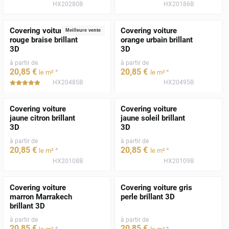
HX20280B
HX20186B
Covering voiture
Covering voiture
Meilleure vente
rouge braise brillant
orange urbain brillant
3D
3D
à partir de
à partir de
20
,85
€
20
,85
€
*
*
le m²
le m²
HX20485B
HX20495B
*****
Covering voiture
Covering voiture
jaune citron brillant
jaune soleil brillant
3D
3D
à partir de
à partir de
20
,85
€
20
,85
€
*
*
le m²
le m²
HX20108B
HX20109B
Covering voiture
Covering voiture gris
marron Marrakech
perle brillant 3D
brillant 3D
à partir de
à partir de
20
,85
€
20
,85
€
*
*