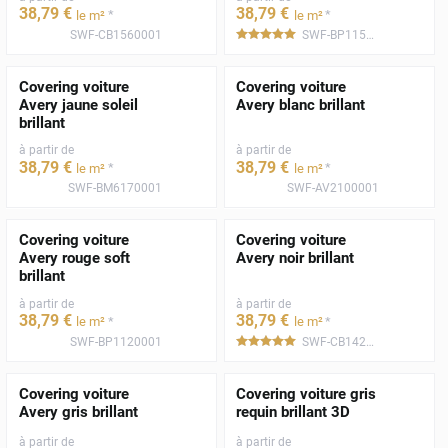
38
,79
€
38
,79
€
*
*
le m²
le m²
SWF-CB1560001
SWF-BP1150001
*****
Covering voiture
Covering voiture
Avery jaune soleil
Avery blanc brillant
brillant
à partir de
à partir de
38
,79
€
38
,79
€
*
*
le m²
le m²
SWF-BM6170001
SWF-AV2100001
Covering voiture
Covering voiture
Avery rouge soft
Avery noir brillant
brillant
à partir de
à partir de
38
,79
€
38
,79
€
*
*
le m²
le m²
SWF-BP1120001
SWF-CB1420001
*****
Covering voiture
Covering voiture gris
Avery gris brillant
requin brillant 3D
à partir de
à partir de