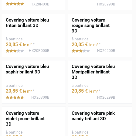
HX20N03B
HX20990B
*****
Covering voiture bleu
Covering voiture
triton brillant 3D
rouge sang brillant
3D
à partir de
à partir de
20
,85
€
20
,85
€
*
*
le m²
le m²
HX20P005B
HX20200B
*****
*****
Covering voiture bleu
Covering voiture bleu
saphir brillant 3D
Montpellier brillant
3D
à partir de
à partir de
20
,85
€
20
,85
€
*
*
le m²
le m²
HX20300B
HX20299B
*****
Covering voiture
Covering voiture pink
violet prune brillant
candy brillant 3D
3D
à partir de
à partir de