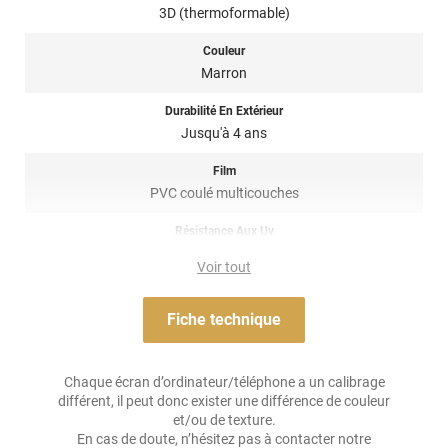
pose de covering sur tout type de surface, planes à très
3D (thermoformable)
courbées ! Il est donc privilégié pour un
total covering
mais
également sur du
partiel covering
comme des rétroviseurs par
Couleur
exemple. Un doute ? N’hésitez pas à contacter notre équipe pour
Marron
plus d’information !
Durabilité En Extérieur
Référence produit :
HX20MMAB
.
Jusqu'à 4 ans
Film
PVC coulé multicouches
Résistance Aux Uv
oui
Voir tout
Adhésif
Acrylique solvant, sensible à la pression, repositionnable
Fiche technique
Résistance À L'humidité
oui
Chaque écran d’ordinateur/téléphone a un calibrage
différent, il peut donc exister une différence de couleur
Épaisseur
et/ou de texture.
100 µ
En cas de doute, n’hésitez pas à contacter notre