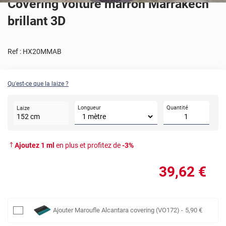
Covering voiture marron Marrakech
brillant 3D
Ref :
HX20MMAB
Qu'est-ce que la laize ?
Longueur
Quantité
Laize
152
cm
Ajoutez
1
ml
en plus et profitez de
-
3
%
39
,62
€
Ajouter
Maroufle Alcantara covering (VO172)
-
5
,90
€