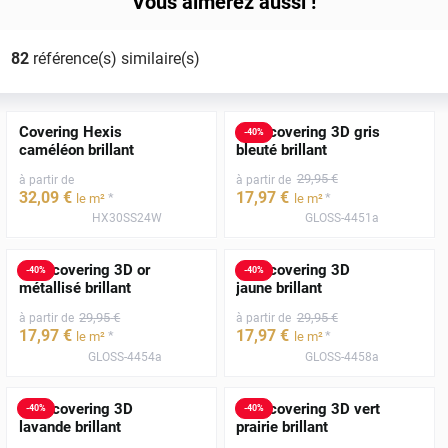
Vous aimerez aussi !
82
référence(s) similaire(s)
Covering Hexis
Film covering 3D gris
-
40
%
caméléon brillant
bleuté brillant
29
,95
€
à partir de
à partir de
32
,09
€
17
,97
€
*
*
le m²
le m²
HX30SS24W
GLOSS-4451a
Film covering 3D or
Film covering 3D
-
40
%
-
40
%
métallisé brillant
jaune brillant
29
,95
€
29
,95
€
à partir de
à partir de
17
,97
€
17
,97
€
*
*
le m²
le m²
GLOSS-4454a
GLOSS-4458a
Film covering 3D
Film covering 3D vert
-
40
%
-
40
%
lavande brillant
prairie brillant