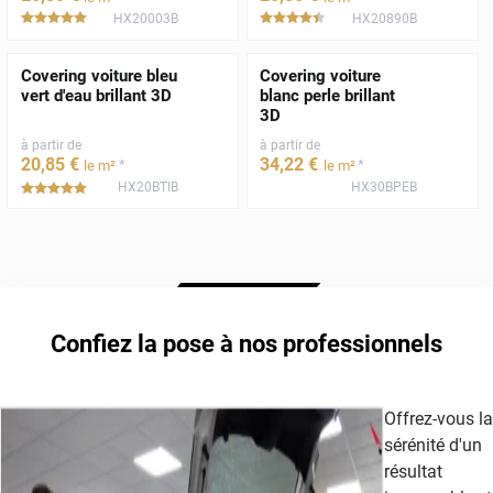
HX20003B
HX20890B
*****
*****
Covering voiture bleu
Covering voiture
vert d'eau brillant 3D
blanc perle brillant
3D
à partir de
à partir de
20
,85
€
34
,22
€
*
*
le m²
le m²
HX20BTIB
HX30BPEB
*****
Confiez la pose à nos professionnels
Offrez-vous la
sérénité d'un
résultat