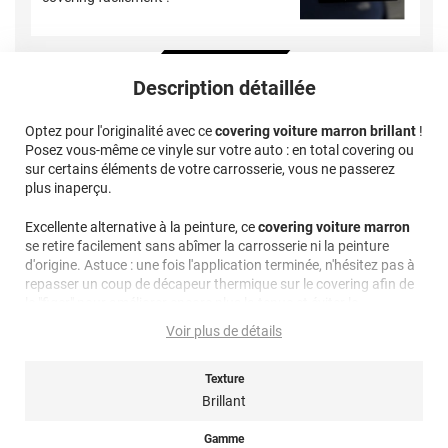
Description détaillée
Optez pour l'originalité avec ce
covering voiture marron brillant
!
Posez vous-même ce vinyle sur votre auto : en total covering ou
sur certains éléments de votre carrosserie, vous ne passerez
plus inaperçu.
Excellente alternative à la peinture, ce
covering voiture marron
se retire facilement sans abîmer la carrosserie ni la peinture
d'origine. Astuce : une fois l'application terminée, n'hésitez pas à
repasser un coup de décapeur thermique sur le covering afin de
le "figer" pour améliorer encore plus la tenue et éviter le
phénomène de rétractation.
Voir plus de détails
Note importante : faire son choix entre un covering 2D ou 3D ?
Texture
Pour rappel ce
film de covering
dispose d’une finition 3D, c’est-à-
Brillant
dire qu’il est thermoformable. Il est donc sensible à la chaleur
(décapeur thermique ou sèche-cheveux), il est conseillé dans la
Gamme