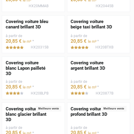
le m²
le m²
HX20MMAB
HX20445B
Covering voiture bleu
Covering voiture
canard brillant 3D
beige taxi brillant 3D
à partir de
à partir de
20
,85
€
20
,85
€
*
*
le m²
le m²
HX20315B
HX20BTXB
*****
*****
Covering voiture
Covering voiture
blanc Lapon pailleté
argent brillant 3D
3D
à partir de
à partir de
20
,85
€
20
,85
€
*
*
le m²
le m²
HX20BLPB
HX20877B
*****
*****
Covering voiture
Covering voiture noir
Meilleure vente
Meilleure vente
blanc glacier brillant
profond brillant 3D
3D
à partir de
à partir de
20
,85
€
20
,85
€
*
*
le m²
le m²