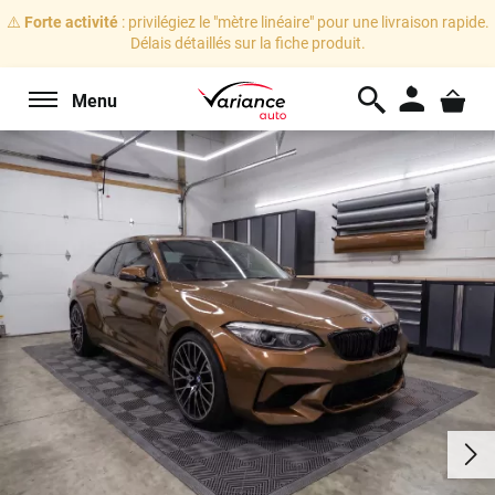
⚠️
Forte activité
: privilégiez le "mètre linéaire" pour une livraison rapide.
Délais détaillés sur la fiche produit.
Menu