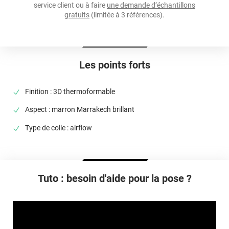
service client ou à faire
une demande d’échantillons
Température D'application
gratuits
(limitée à 3 références).
Idéalement entre 20°C et 25°C
Élongation
>90%
Les points forts
Température D'utilisation
De -40°C à +90°C
Finition : 3D thermoformable
Type De Pose
Aspect : marron Marrakech brillant
A sec
Type de colle : airflow
Dépose
Retrait facile avec apport de chaleur et/ou solution chimique
selon la nature du substrat
Tuto : besoin d'aide pour la pose ?