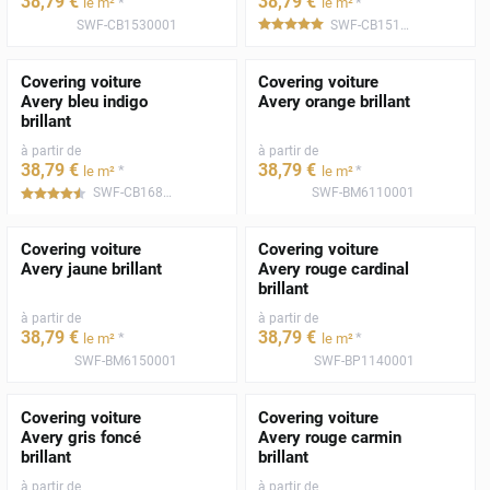
38
,79
€
38
,79
€
*
*
le m²
le m²
SWF-CB1530001
SWF-CB1510001
*****
Covering voiture
Covering voiture
Avery bleu indigo
Avery orange brillant
brillant
à partir de
à partir de
38
,79
€
38
,79
€
*
*
le m²
le m²
SWF-CB1680001
SWF-BM6110001
*****
Covering voiture
Covering voiture
Avery jaune brillant
Avery rouge cardinal
brillant
à partir de
à partir de
38
,79
€
38
,79
€
*
*
le m²
le m²
SWF-BM6150001
SWF-BP1140001
Covering voiture
Covering voiture
Avery gris foncé
Avery rouge carmin
brillant
brillant
à partir de
à partir de