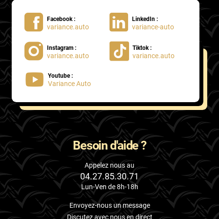
Facebook :
LinkedIn :
variance.auto
variance-auto
Instagram :
Tiktok :
variance.auto
variance.auto
Youtube :
Variance Auto
Besoin d'aide ?
Appelez nous au
04.27.85.30.71
Lun-Ven de 8h-18h
Envoyez-nous un message
Discutez avec nous en direct