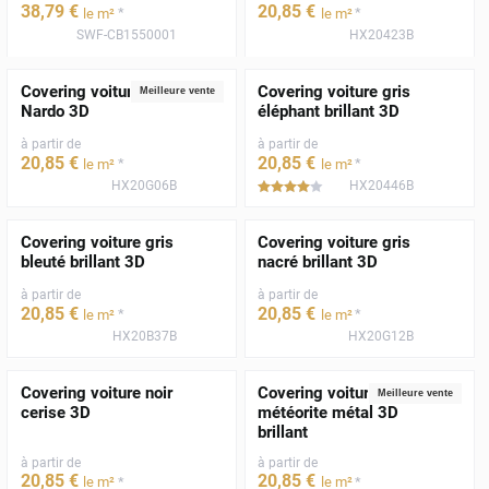
38
,79
€
20
,85
€
*
*
le m²
le m²
SWF-CB1550001
HX20423B
Covering voiture gris
Covering voiture gris
Meilleure vente
Nardo 3D
éléphant brillant 3D
à partir de
à partir de
20
,85
€
20
,85
€
*
*
le m²
le m²
HX20G06B
HX20446B
*****
Covering voiture gris
Covering voiture gris
bleuté brillant 3D
nacré brillant 3D
à partir de
à partir de
20
,85
€
20
,85
€
*
*
le m²
le m²
HX20B37B
HX20G12B
Covering voiture noir
Covering voiture gris
Meilleure vente
cerise 3D
météorite métal 3D
brillant
à partir de
à partir de
20
,85
€
20
,85
€
*
*
le m²
le m²