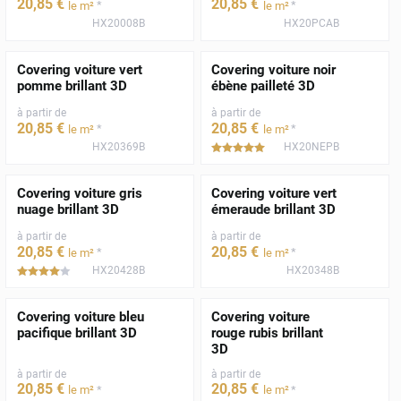
20
,85
€
20
,85
€
*
*
le m²
le m²
HX20008B
HX20PCAB
Covering voiture vert
Covering voiture noir
pomme brillant 3D
ébène pailleté 3D
à partir de
à partir de
20
,85
€
20
,85
€
*
*
le m²
le m²
HX20369B
HX20NEPB
*****
Covering voiture gris
Covering voiture vert
nuage brillant 3D
émeraude brillant 3D
à partir de
à partir de
20
,85
€
20
,85
€
*
*
le m²
le m²
HX20428B
HX20348B
*****
Covering voiture bleu
Covering voiture
pacifique brillant 3D
rouge rubis brillant
3D
à partir de
à partir de
20
,85
€
20
,85
€
*
*
le m²
le m²