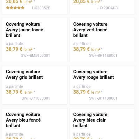
20
,85
€
20
,85
€
*
*
le m²
le m²
HX20352B
HX20OAUB
*****
Covering voiture
Covering voiture
Avery jaune foncé
Avery vert foncé
brillant
brillant
à partir de
à partir de
38
,79
€
38
,79
€
*
*
le m²
le m²
SWF-BM5950001
SWF-BP1180001
Covering voiture
Covering voiture
Avery gris brillant
Avery rouge brillant
à partir de
à partir de
38
,79
€
38
,79
€
*
*
le m²
le m²
SWF-BP1080001
SWF-BP1100001
Covering voiture
Covering voiture
Avery bleu foncé
Avery bleu clair
brillant
brillant
à partir de
à partir de