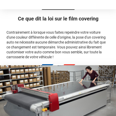
Est-il possible de retirer un covering ?
Avery Dennison
3M
en cliquant
qualité
ici
Le covering peut se poser soi-même grâce aux
tutos de
Quel covering choisir pour une voiture complète ?
professionnelle
Mesurez la longueur de la voiture (du bas du parechoc
pose
Ce que dit la loi sur
le film covering
avant jusqu'au bas du parechoc arrière, en passant par le
covering 3D
Le covering protège la peinture d'origine, pour la garder en
toit.)
bon état
Multipliez ce résultat par 3.
Contrairement à lorsque vous faites repeindre votre voiture
Le covering peut s'enlever à tout moment
d'une couleur différente de celle d'origine, la pose d'un covering
Le covering revient moins cher
conseillers
auto ne nécessite aucune démarche administrative du fait que
commerciaux
ce changement est temporaire. Vous pouvez ainsi librement
customiser votre auto comme bon vous semble, sur toute la
carrosserie de votre véhicule !
calculateur