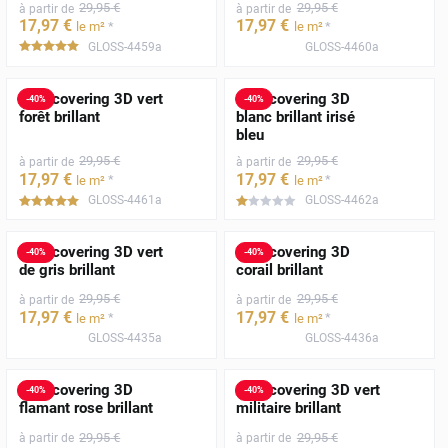
29
,95
€
29
,95
€
à partir de
à partir de
17
,97
€
17
,97
€
*
*
le m²
le m²
GLOSS-4459a
GLOSS-4460a
*****
Film covering 3D vert
Film covering 3D
-
40
%
-
40
%
forêt brillant
blanc brillant irisé
bleu
29
,95
€
29
,95
€
à partir de
à partir de
17
,97
€
17
,97
€
*
*
le m²
le m²
GLOSS-4461a
GLOSS-4462a
*****
*****
Film covering 3D vert
Film covering 3D
-
40
%
-
40
%
de gris brillant
corail brillant
29
,95
€
29
,95
€
à partir de
à partir de
17
,97
€
17
,97
€
*
*
le m²
le m²
GLOSS-4435a
GLOSS-4436a
Film covering 3D
Film covering 3D vert
-
40
%
-
40
%
flamant rose brillant
militaire brillant
29
,95
€
29
,95
€
à partir de
à partir de