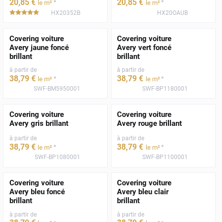
20
,85
€
20
,85
€
*
*
le m²
le m²
HX20352B
HX20OAUB
*****
Covering voiture
Covering voiture
Avery jaune foncé
Avery vert foncé
brillant
brillant
à partir de
à partir de
38
,79
€
38
,79
€
*
*
le m²
le m²
SWF-BM5950001
SWF-BP1180001
Covering voiture
Covering voiture
Avery gris brillant
Avery rouge brillant
à partir de
à partir de
38
,79
€
38
,79
€
*
*
le m²
le m²
SWF-BP1080001
SWF-BP1100001
Covering voiture
Covering voiture
Avery bleu foncé
Avery bleu clair
brillant
brillant
à partir de
à partir de