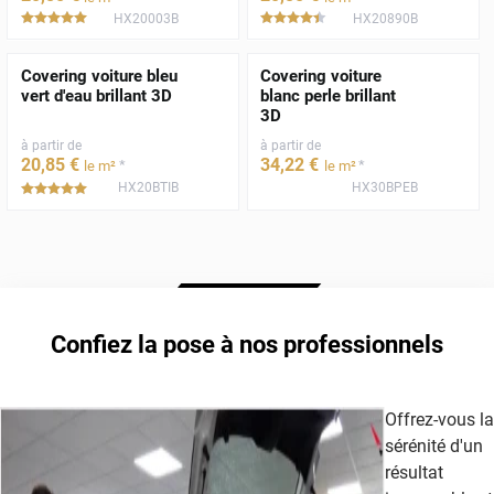
HX20003B
HX20890B
*****
*****
Covering voiture bleu
Covering voiture
vert d'eau brillant 3D
blanc perle brillant
3D
à partir de
à partir de
20
,85
€
34
,22
€
*
*
le m²
le m²
HX20BTIB
HX30BPEB
*****
Confiez la pose à nos professionnels
Offrez-vous la
sérénité d'un
résultat