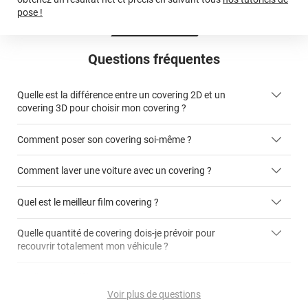
pose !
Questions fréquentes
Quelle est la différence entre un covering 2D et un
covering 3D pour choisir mon covering ?
Comment poser son covering soi-même ?
covering 2D
Comment laver une voiture avec un covering ?
covering 3D
Quel est le meilleur film covering ?
Quelle quantité de covering dois-je prévoir pour
recouvrir totalement mon véhicule ?
covering 2D
article dédié aux covering 2D
covering 3D
Quelle est la différence entre covering et peinture ?
calculateur total covering
et 3D
Voir plus de questions
cet article