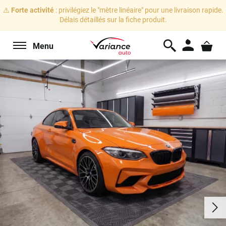
⚠️
Forte activité
: privilégiez le "mètre linéaire" pour une livraison rapide.
Délais détaillés sur la fiche produit.
Menu