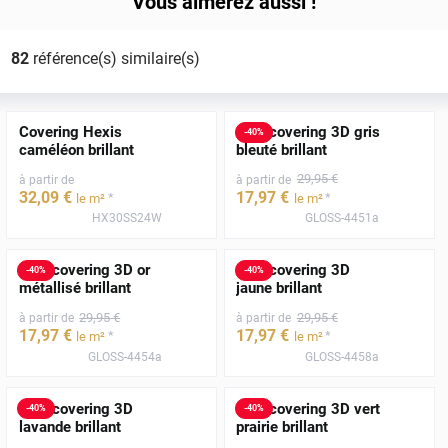
Vous aimerez aussi !
82
référence(s) similaire(s)
Covering Hexis
Film covering 3D gris
-
40
%
caméléon brillant
bleuté brillant
29
,95
€
à partir de
à partir de
32
,09
€
17
,97
€
*
*
le m²
le m²
HX30SS24W
GLOSS-4451a
Film covering 3D or
Film covering 3D
-
40
%
-
40
%
métallisé brillant
jaune brillant
29
,95
€
29
,95
€
à partir de
à partir de
17
,97
€
17
,97
€
*
*
le m²
le m²
GLOSS-4454a
GLOSS-4458a
Film covering 3D
Film covering 3D vert
-
40
%
-
40
%
lavande brillant
prairie brillant