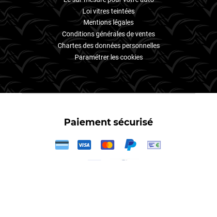
Loi vitres teintées
Mentions légales
Conditions générales de ventes
Chartes des données personnelles
Paramétrer les cookies
Paiement sécurisé
3X
Votre
kit film teintés
–
film teinté Audi
,
film teinté Volkswagen
,
film
teinté Peugeot
,
film teinté Renault
,
film teinté Seat
,
film teinté
Citroën
,
film teinté BMW