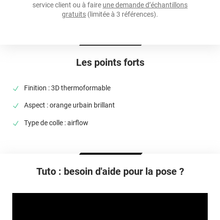
service client ou à faire
une demande d’échantillons
Température D'application
gratuits
(limitée à 3 références).
Idéalement entre 20°C et 25°C
Élongation
>90%
Les points forts
Température D'utilisation
De -40°C à +90°C
Finition : 3D thermoformable
Type De Pose
Aspect : orange urbain brillant
A sec
Type de colle : airflow
Dépose
Retrait facile avec apport de chaleur et/ou solution chimique
selon la nature du substrat
Tuto : besoin d'aide pour la pose ?