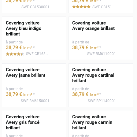
38
,79
€
38
,79
€
*
*
le m²
le m²
SWF-CB1530001
SWF-CB1510001
*****
Covering voiture
Covering voiture
Avery bleu indigo
Avery orange brillant
brillant
à partir de
à partir de
38
,79
€
38
,79
€
*
*
le m²
le m²
SWF-CB1680001
SWF-BM6110001
*****
Covering voiture
Covering voiture
Avery jaune brillant
Avery rouge cardinal
brillant
à partir de
à partir de
38
,79
€
38
,79
€
*
*
le m²
le m²
SWF-BM6150001
SWF-BP1140001
Covering voiture
Covering voiture
Avery gris foncé
Avery rouge carmin
brillant
brillant
à partir de
à partir de