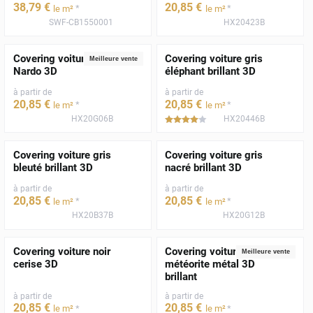
38
,79
€
20
,85
€
*
*
le m²
le m²
SWF-CB1550001
HX20423B
Covering voiture gris
Covering voiture gris
Meilleure vente
Nardo 3D
éléphant brillant 3D
à partir de
à partir de
20
,85
€
20
,85
€
*
*
le m²
le m²
HX20G06B
HX20446B
*****
Covering voiture gris
Covering voiture gris
bleuté brillant 3D
nacré brillant 3D
à partir de
à partir de
20
,85
€
20
,85
€
*
*
le m²
le m²
HX20B37B
HX20G12B
Covering voiture noir
Covering voiture gris
Meilleure vente
cerise 3D
météorite métal 3D
brillant
à partir de
à partir de
20
,85
€
20
,85
€
*
*
le m²
le m²