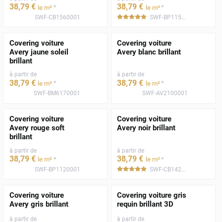
38
,79
€
38
,79
€
*
*
le m²
le m²
SWF-CB1560001
SWF-BP1150001
*****
Covering voiture
Covering voiture
Avery jaune soleil
Avery blanc brillant
brillant
à partir de
à partir de
38
,79
€
38
,79
€
*
*
le m²
le m²
SWF-BM6170001
SWF-AV2100001
Covering voiture
Covering voiture
Avery rouge soft
Avery noir brillant
brillant
à partir de
à partir de
38
,79
€
38
,79
€
*
*
le m²
le m²
SWF-BP1120001
SWF-CB1420001
*****
Covering voiture
Covering voiture gris
Avery gris brillant
requin brillant 3D
à partir de
à partir de