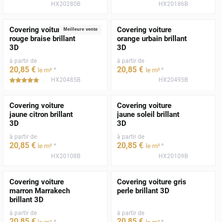
HX20280B
HX20186B
Covering voiture
Covering voiture
Meilleure vente
rouge braise brillant
orange urbain brillant
3D
3D
à partir de
à partir de
20
,85
€
20
,85
€
*
*
le m²
le m²
HX20485B
HX20495B
*****
Covering voiture
Covering voiture
jaune citron brillant
jaune soleil brillant
3D
3D
à partir de
à partir de
20
,85
€
20
,85
€
*
*
le m²
le m²
HX20108B
HX20109B
Covering voiture
Covering voiture gris
marron Marrakech
perle brillant 3D
brillant 3D
à partir de
à partir de
20
,85
€
20
,85
€
*
*