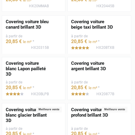
le m²
le m²
HX20MMAB
HX20445B
Covering voiture bleu
Covering voiture
canard brillant 3D
beige taxi brillant 3D
à partir de
à partir de
20
,85
€
20
,85
€
*
*
le m²
le m²
HX20315B
HX20BTXB
*****
Covering voiture
Covering voiture
blanc Lapon pailleté
argent brillant 3D
3D
à partir de
à partir de
20
,85
€
20
,85
€
*
*
le m²
le m²
HX20BLPB
HX20877B
*****
*****
Covering voiture
Covering voiture noir
Meilleure vente
Meilleure vente
blanc glacier brillant
profond brillant 3D
3D
à partir de
à partir de
20
,85
€
20
,85
€
*
*
le m²
le m²