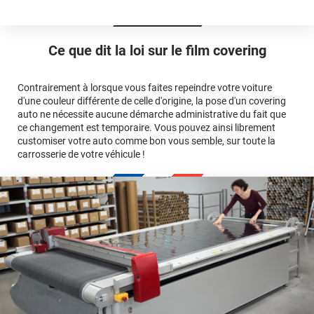
Est-il possible de retirer un covering ?
Avery Dennison
3M
en cliquant
qualité
ici
Le covering peut se poser soi-même grâce aux
tutos de
Quel covering choisir pour une voiture complète ?
professionnelle
Mesurez la longueur de la voiture (du bas du parechoc
pose
Ce que dit la loi sur
le film covering
avant jusqu'au bas du parechoc arrière, en passant par le
covering 3D
Le covering protège la peinture d'origine, pour la garder en
toit.)
bon état
Multipliez ce résultat par 3.
Contrairement à lorsque vous faites repeindre votre voiture
Le covering peut s'enlever à tout moment
d'une couleur différente de celle d'origine, la pose d'un covering
Le covering revient moins cher
conseillers
auto ne nécessite aucune démarche administrative du fait que
commerciaux
ce changement est temporaire. Vous pouvez ainsi librement
customiser votre auto comme bon vous semble, sur toute la
carrosserie de votre véhicule !
calculateur