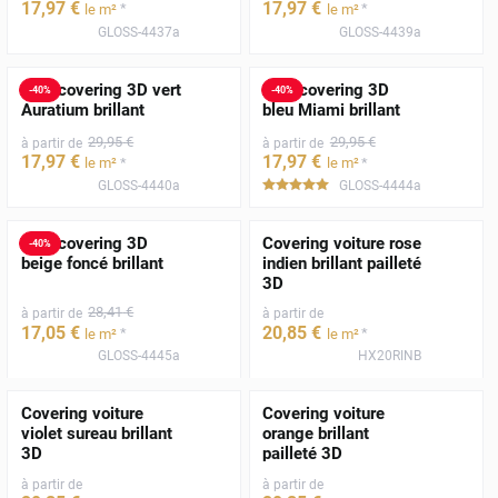
17
,97
€
17
,97
€
*
*
le m²
le m²
GLOSS-4437a
GLOSS-4439a
Film covering 3D vert
Film covering 3D
-
40
%
-
40
%
Auratium brillant
bleu Miami brillant
29
,95
€
29
,95
€
à partir de
à partir de
17
,97
€
17
,97
€
*
*
le m²
le m²
GLOSS-4440a
GLOSS-4444a
*****
Film covering 3D
Covering voiture rose
-
40
%
beige foncé brillant
indien brillant pailleté
3D
28
,41
€
à partir de
à partir de
17
,05
€
20
,85
€
*
*
le m²
le m²
GLOSS-4445a
HX20RINB
Covering voiture
Covering voiture
violet sureau brillant
orange brillant
3D
pailleté 3D
à partir de
à partir de