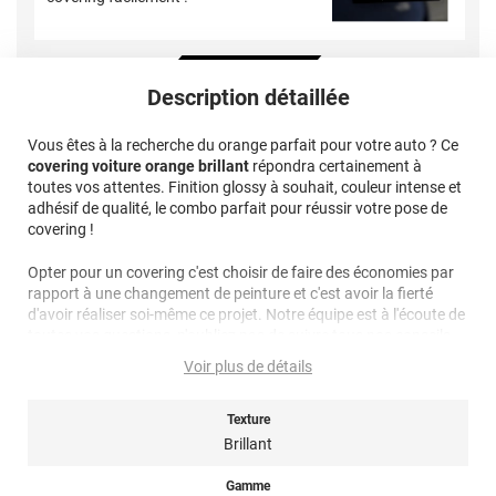
Description détaillée
Vous êtes à la recherche du orange parfait pour votre auto ? Ce
covering voiture orange brillant
répondra certainement à
toutes vos attentes. Finition glossy à souhait, couleur intense et
adhésif de qualité, le combo parfait pour réussir votre pose de
covering !
Opter pour un covering c'est choisir de faire des économies par
rapport à une changement de peinture et c'est avoir la fierté
d'avoir réaliser soi-même ce projet. Notre équipe est à l'écoute de
toutes vos questions, n'oubliez pas de suivre tous nos conseils
de pose pour réussir l'application de ce
covering orange glossy
!
Voir plus de détails
Note importante : faire son choix entre un covering 2D ou 3D ?
Texture
Pour rappel ce
film de covering
dispose d’une finition 3D, c’est-à-
Brillant
dire qu’il est thermoformable. Il est donc sensible à la chaleur
(décapeur thermique ou sèche-cheveux), il est conseillé dans la
Gamme