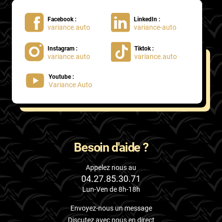
Facebook :
LinkedIn :
variance.auto
variance-auto
Instagram :
Tiktok :
variance.auto
variance.auto
Youtube :
Variance Auto
Besoin d'aide ?
Appelez nous au
04.27.85.30.71
Lun-Ven de 8h-18h
Envoyez-nous un message
Discutez avec nous en direct