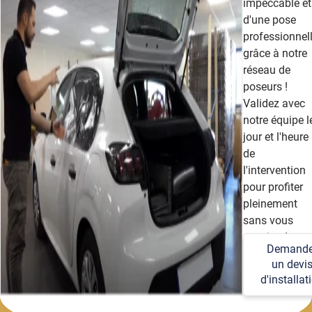
impeccable et
d'une pose
professionnel
grâce à notre
réseau de
poseurs !
Validez avec
notre équipe l
jour et l'heure
de
l'intervention
pour profiter
pleinement
sans vous
soucier des
Demande
détails
un devi
techniques et
d'installat
logistiques.