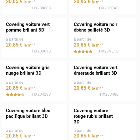
20
,85
€
20
,85
€
*
*
le m²
le m²
HX20008B
HX20PCAB
Covering voiture vert
Covering voiture noir
pomme brillant 3D
ébène pailleté 3D
à partir de
à partir de
20
,85
€
20
,85
€
*
*
le m²
le m²
HX20369B
HX20NEPB
*****
Covering voiture gris
Covering voiture vert
nuage brillant 3D
émeraude brillant 3D
à partir de
à partir de
20
,85
€
20
,85
€
*
*
le m²
le m²
HX20428B
HX20348B
*****
Covering voiture bleu
Covering voiture
pacifique brillant 3D
rouge rubis brillant
3D
à partir de
à partir de
20
,85
€
20
,85
€
*
*
le m²
le m²