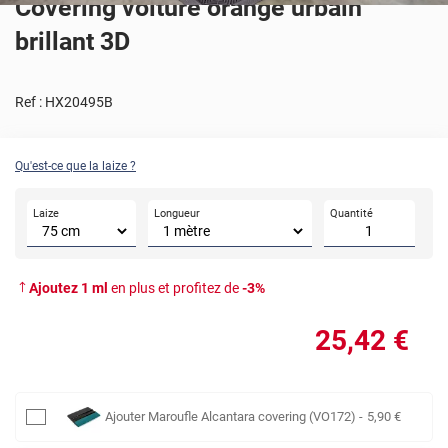
Covering voiture orange urbain
brillant 3D
Ref :
HX20495B
Qu'est-ce que la laize ?
Laize
Longueur
Quantité
Ajoutez
1
ml
en plus et profitez de
-
3
%
25
,42
€
Ajouter
Maroufle Alcantara covering (VO172)
-
5
,90
€