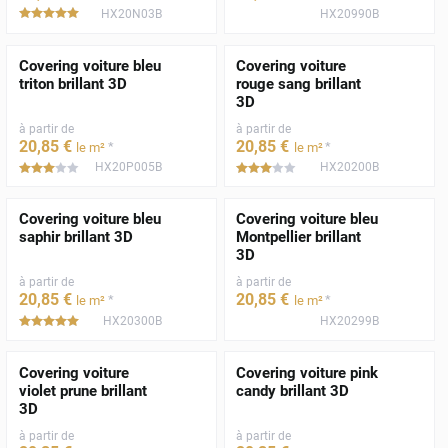
HX20N03B
HX20990B
*****
Covering voiture bleu
Covering voiture
triton brillant 3D
rouge sang brillant
3D
à partir de
à partir de
20
,85
€
20
,85
€
*
*
le m²
le m²
HX20P005B
HX20200B
*****
*****
Covering voiture bleu
Covering voiture bleu
saphir brillant 3D
Montpellier brillant
3D
à partir de
à partir de
20
,85
€
20
,85
€
*
*
le m²
le m²
HX20300B
HX20299B
*****
Covering voiture
Covering voiture pink
violet prune brillant
candy brillant 3D
3D
à partir de
à partir de