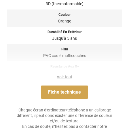
pose de covering sur tout type de surface, planes à très
3D (thermoformable)
courbées ! Il est donc privilégié pour un
total covering
mais
également sur du
partiel covering
comme des rétroviseurs par
Couleur
exemple. Un doute ? N’hésitez pas à contacter notre équipe pour
Orange
plus d’information !
Durabilité En Extérieur
Référence produit :
HX20495B
.
Jusqu'à 5 ans
Film
PVC coulé multicouches
Résistance Aux Uv
oui
Voir tout
Adhésif
Acrylique solvant, sensible à la pression, repositionnable
Fiche technique
Résistance À L'humidité
oui
Chaque écran d’ordinateur/téléphone a un calibrage
différent, il peut donc exister une différence de couleur
Épaisseur
et/ou de texture.
100 µ
En cas de doute, n’hésitez pas à contacter notre