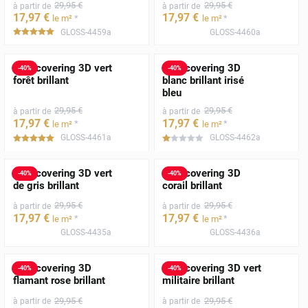
29
,95
€
29
,95
€
à partir de
à partir de
17
,97
€
17
,97
€
*
*
le m²
le m²
GLOSS-4459a
GLOSS-4460a
*****
Film covering 3D vert
Film covering 3D
-
40
%
-
40
%
forêt brillant
blanc brillant irisé
bleu
29
,95
€
29
,95
€
à partir de
à partir de
17
,97
€
17
,97
€
*
*
le m²
le m²
GLOSS-4461a
GLOSS-4462a
*****
*****
Film covering 3D vert
Film covering 3D
-
40
%
-
40
%
de gris brillant
corail brillant
29
,95
€
29
,95
€
à partir de
à partir de
17
,97
€
17
,97
€
*
*
le m²
le m²
GLOSS-4435a
GLOSS-4436a
Film covering 3D
Film covering 3D vert
-
40
%
-
40
%
flamant rose brillant
militaire brillant
29
,95
€
29
,95
€
à partir de
à partir de