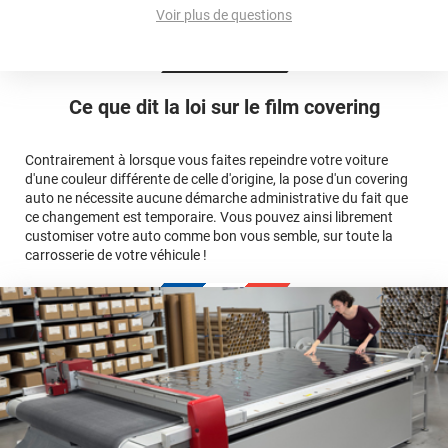
et 3D
Voir plus de questions
cet article
Est-il possible de retirer un covering ?
Avery Dennison
3M
en cliquant
qualité
ici
Le covering peut se poser soi-même grâce aux
tutos de
Quel covering choisir pour une voiture complète ?
professionnelle
Mesurez la longueur de la voiture (du bas du parechoc
pose
Ce que dit la loi sur
le film covering
avant jusqu'au bas du parechoc arrière, en passant par le
covering 3D
Le covering protège la peinture d'origine, pour la garder en
toit.)
bon état
Multipliez ce résultat par 3.
Contrairement à lorsque vous faites repeindre votre voiture
Le covering peut s'enlever à tout moment
d'une couleur différente de celle d'origine, la pose d'un covering
Le covering revient moins cher
conseillers
auto ne nécessite aucune démarche administrative du fait que
commerciaux
ce changement est temporaire. Vous pouvez ainsi librement
customiser votre auto comme bon vous semble, sur toute la
carrosserie de votre véhicule !
calculateur