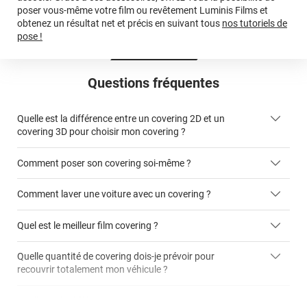
poser vous-même votre film ou revêtement Luminis Films et
obtenez un résultat net et précis en suivant tous
nos tutoriels de
pose !
Questions fréquentes
Quelle est la différence entre un covering 2D et un
covering 3D pour choisir mon covering ?
Comment poser son covering soi-même ?
covering 2D
Comment laver une voiture avec un covering ?
covering 3D
Quel est le meilleur film covering ?
Quelle quantité de covering dois-je prévoir pour
recouvrir totalement mon véhicule ?
covering 2D
article dédié aux covering 2D
covering 3D
Quelle est la différence entre covering et peinture ?
calculateur total covering