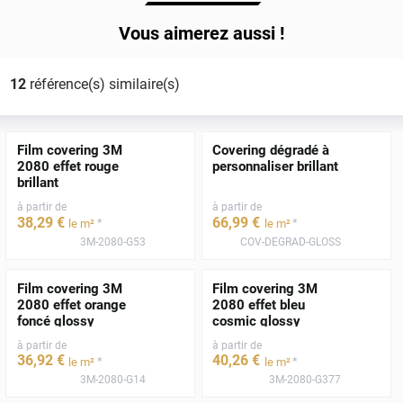
Vous aimerez aussi !
12
référence(s) similaire(s)
Film covering 3M
Covering dégradé à
2080 effet rouge
personnaliser brillant
brillant
à partir de
à partir de
38
,29
€
66
,99
€
*
*
le m²
le m²
3M-2080-G53
COV-DEGRAD-GLOSS
Film covering 3M
Film covering 3M
2080 effet orange
2080 effet bleu
foncé glossy
cosmic glossy
à partir de
à partir de
36
,92
€
40
,26
€
*
*
le m²
le m²
3M-2080-G14
3M-2080-G377