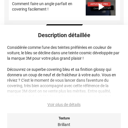
Comment faire un angle parfait en
covering facilement !
Description détaillée
Considérée comme l'une des teintes préférées en couleur de
voiture, le bleu se décline dans une teinte cosmic développée par
la marque 3M pour votre plus grand plaisir !
Découvrez ce superbe covering bleu et sa finition glossy qui
donnera un coup de neuf et de fraîcheur à votre auto. Vous en
rêviez ? C'est le moment de vous lancer dans l'aventure du
covering, très bien accompagné avec cette référence de la
marque 3M dont on ne vente plus les mérites. Entre qualité,
esthétisme et durabilité, le combo gagnant pour un résultat
parfait !
Voir plus de détails
Vous êtes débutant ? Ce
covering 3M
sera d'autant plus
confortable à appliquer grâce à ses micro canaux d'évacuation
Texture
de l'air pour un résultat sans plis ni bulles !
Brillant