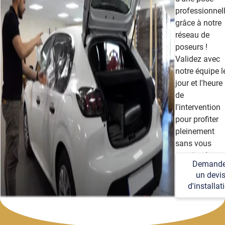
professionnel
grâce à notre
réseau de
poseurs !
Validez avec
notre équipe l
jour et l'heure
de
l'intervention
pour profiter
pleinement
sans vous
soucier des
Demande
détails
un devi
techniques et
d'installat
logistiques.