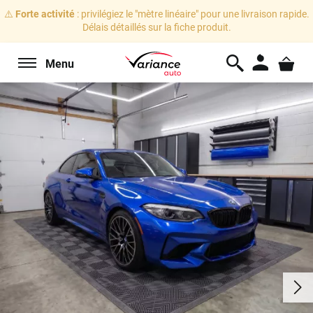
⚠️
Forte activité
: privilégiez le "mètre linéaire" pour une livraison rapide.
Délais détaillés sur la fiche produit.
Menu