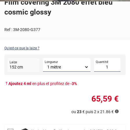
Film covering 3M 2080 effet bleu
cosmic glossy
Ref :
3M-2080-G377
Qu'est-ce que la laize ?
Longueur
Quantité
Laize
152
cm
Ajoutez
4
ml
en plus et profitez de
-
3
%
65
,59
€
ou
23
€ puis 2 x
21.86
€