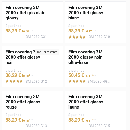
Film covering 3M
Film covering 3M
2080 effet gris clair
2080 effet glossy
glossy
blanc
à partir de
à partir de
38
,29
€
38
,29
€
*
*
le m²
le m²
3M-2080-G31
3M-2080-G10
*****
Film covering 3M
Film covering 3M
Meilleure vente
2080 effet glossy
2080 glossy noir
noir
ultra-lisse
à partir de
à partir de
38
,29
€
50
,45
€
*
*
le m²
le m²
3M-2080-G12
3M-2080-HG12
*****
*****
Film covering 3M
Film covering 3M
2080 effet glossy
2080 effet glossy
rouge
jaune
à partir de
à partir de
38
,29
€
38
,29
€
*
*
le m²
le m²
3M-2080-G13
3M-2080-G15