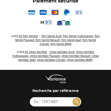
Paiement sécurisé
3X
Votre
kit film teintés
–
film teinté Audi
,
film teinté Volkswagen
,
film
teinté Peugeot
,
film teinté Renault
,
film teinté Seat
,
film teinté
Citroën
,
film teinté BMW
Votre
kit vitres teintées
-
vitres teintées Audi
,
vitres teintées
Volkswagen
,
vitres teintées Peugeot
,
vitres teintées Renault
,
vitres
teintées Seat
,
vitres teintées Citroën
,
vitres teintées BMW
par référence
Recherche