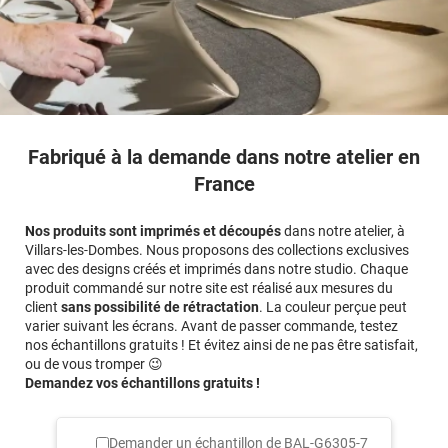
regardant horizontalement) : les diagonales sont montantes et
partent de la droite pour aller sur la gauche.
Pour vous rendre compte de la qualité et du rendu de notre
produit sur votre véhicule, n'hésitez pas à commander un
échantillon gratuit.
Référence produit :
BALG63057
.
Fabriqué à la demande dans notre atelier en
France
Nos produits sont imprimés et découpés
dans notre atelier, à
Villars-les-Dombes. Nous proposons des collections exclusives
avec des designs créés et imprimés dans notre studio. Chaque
produit commandé sur notre site est réalisé aux mesures du
client
sans possibilité de rétractation
. La couleur perçue peut
varier suivant les écrans. Avant de passer commande, testez
nos échantillons gratuits ! Et évitez ainsi de ne pas être satisfait,
ou de vous tromper 😉
Demandez vos échantillons gratuits !
Demander un échantillon de
BAL-G6305-7