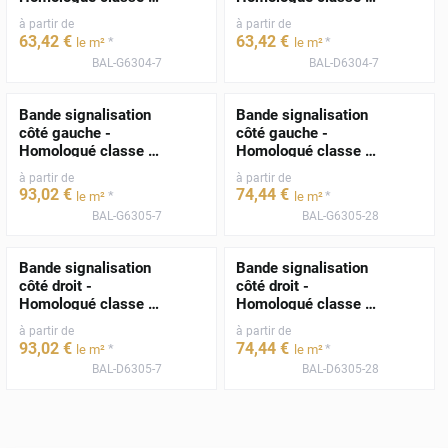
- TPESC A 3117
- TPESC A 3117
à partir de
à partir de
63
,42
€
63
,42
€
*
*
le m²
le m²
BAL-G6304-7
BAL-D6304-7
Bande signalisation
Bande signalisation
côté gauche -
côté gauche -
Homologué classe B
Homologué classe B
- TPESC B 14303
- TPESC B 14303
à partir de
à partir de
93
,02
€
74
,44
€
*
*
le m²
le m²
BAL-G6305-7
BAL-G6305-28
Bande signalisation
Bande signalisation
côté droit -
côté droit -
Homologué classe B
Homologué classe B
- TPESC B 14303
- TPESC B 14303
à partir de
à partir de
93
,02
€
74
,44
€
*
*
le m²
le m²
BAL-D6305-7
BAL-D6305-28