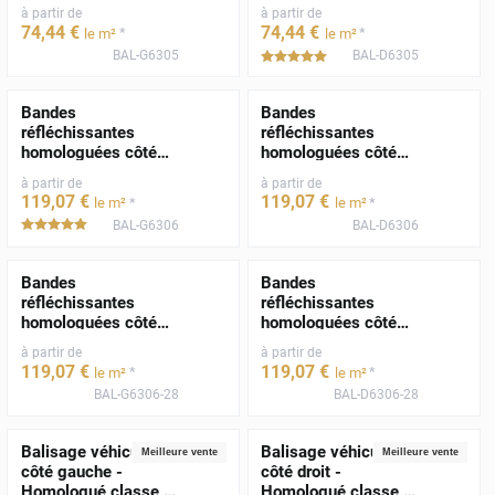
- TPESC B 14303
- TPESC B 14303
à partir de
à partir de
74
,44
€
74
,44
€
*
*
le m²
le m²
BAL-G6305
BAL-D6305
*****
Bandes
Bandes
réfléchissantes
réfléchissantes
homologuées côté
homologuées côté
gauche - norme
droit - norme TPESC-
à partir de
à partir de
TPESC-B-13223
B-13223
119
,07
€
119
,07
€
*
*
le m²
le m²
BAL-G6306
BAL-D6306
*****
Bandes
Bandes
réfléchissantes
réfléchissantes
homologuées côté
homologuées côté
gauche - norme
droit - norme TPESC-
à partir de
à partir de
TPESC-B-113223
B-113223
119
,07
€
119
,07
€
*
*
le m²
le m²
BAL-G6306-28
BAL-D6306-28
Balisage véhicule
Balisage véhicule
Meilleure vente
Meilleure vente
côté gauche -
côté droit -
Homologué classe A
Homologué classe A