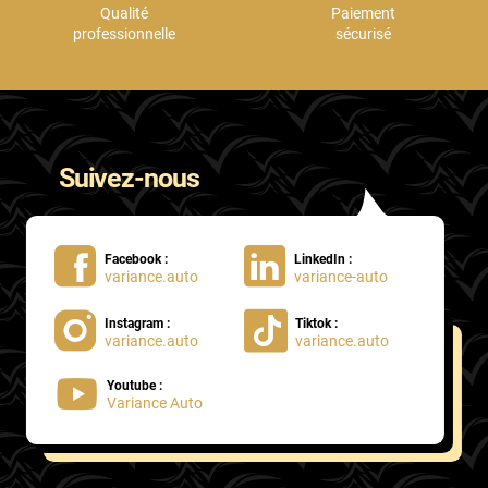
Qualité
Paiement
professionnelle
sécurisé
Suivez-nous
Facebook :
LinkedIn :
variance.auto
variance-auto
Instagram :
Tiktok :
variance.auto
variance.auto
Youtube :
Variance Auto