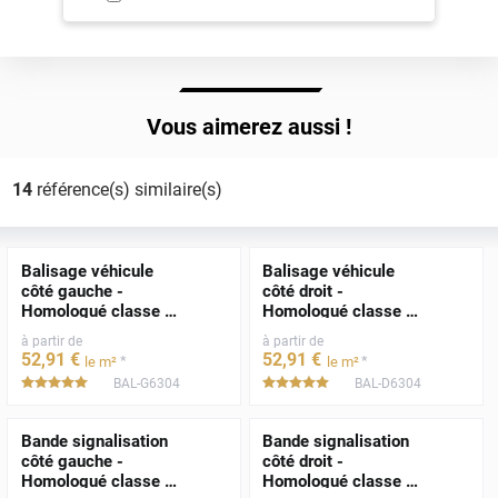
Vous aimerez aussi !
14
référence(s) similaire(s)
Balisage véhicule
Balisage véhicule
côté gauche -
côté droit -
Homologué classe A
Homologué classe A
- TPESC A 3117
- TPESC A 3117
à partir de
à partir de
52
,91
€
52
,91
€
*
*
le m²
le m²
BAL-G6304
BAL-D6304
*****
*****
Bande signalisation
Bande signalisation
côté gauche -
côté droit -
Homologué classe B
Homologué classe B