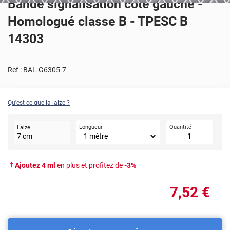
Bande signalisation côté gauche -
Homologué classe B - TPESC B
14303
Ref :
BAL-G6305-7
Qu'est-ce que la laize ?
Longueur
Quantité
Laize
7
cm
Ajoutez
4
ml
en plus et profitez de
-
3
%
7
,52
€