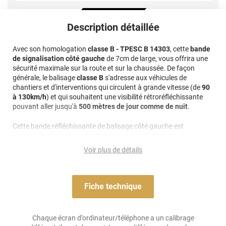
Description détaillée
Avec son homologation
classe B - TPESC B 14303
, cette
bande
de signalisation côté gauche
de 7cm de large, vous offrira une
sécurité maximale sur la route et sur la chaussée. De façon
générale, le balisage
classe B
s'adresse aux véhicules de
chantiers et d'interventions qui circulent à grande vitesse (de
90
à 130km/h
) et qui souhaitent une visibilité rétroréfléchissante
pouvant aller jusqu'à
500 mètres de jour comme de nuit
.
Cette bande réfléchissante de balisage côté gauche est
disponible en rouleau à la découpe pouvant aller sur une
longueur de 50 mètres linéaires pour une largeur de 7 cm.
Voir plus de détails
Rendez-vous sur nos autres fiches produits, si vous souhaitez
plutôt commander une bande de balisage d'une largeur
différente. N'hésitez pas à contacter nos conseillers pour toute
question à ce sujet !
Fiche technique
Recommandations :
Chaque écran d’ordinateur/téléphone a un calibrage
Evitez de positionner la bande de signalisation sur les
parties