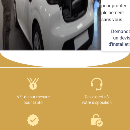
pour profiter
pleinement
sans vous
soucier des
Demande
détails
un devi
techniques et
d'installat
logistiques.
N°1 du sur mesure
Des experts à
pour l'auto
votre disposition