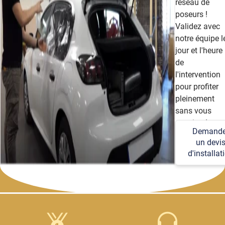
réseau de
poseurs !
Validez avec
notre équipe l
jour et l'heure
de
l'intervention
pour profiter
pleinement
sans vous
soucier des
Demande
détails
un devi
techniques et
d'installat
logistiques.