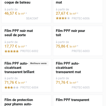
coque de bateau
mat
à partir de
à partir de
46
,57
€
27
,67
€
*
*
le m²
le m²
SEACOAT
PROTEC-6006
*****
Film PPF noir mat
Film PPF noir pour
seuil de porte
toit
à partir de
à partir de
17
,77
€
75
,86
€
*
*
le m²
le m²
PROTEC-6002
PROTEC-6003
*****
Film PPF auto-
Film PPF auto-
Meilleure vente
cicatrisant
cicatrisant
transparent brillant
transparent mat
à partir de
à partir de
71
,76
€
71
,76
€
*
*
le m²
le m²
PROTEC-6004
PROTEC-6005
*****
Film de protection
Film PPF transparent
pour phares auto-