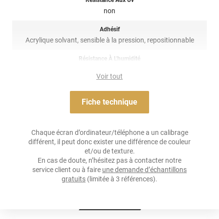
Bon à savoir
: L'installation de ce PPF est impossible si votre
non
voiture dispose déjà d'un
traitement céramique
.
Adhésif
La pose facile est rapide est à la portée de tous grâces à nos
Acrylique solvant, sensible à la pression, repositionnable
tutos et vidéos explicatives !
Résistance À L'humidité
Référence produit :
PROTEC6003
non
Voir tout
Épaisseur
180 µ
Fiche technique
Température D'application
+10°C à +35°C
Chaque écran d’ordinateur/téléphone a un calibrage
différent, il peut donc exister une différence de couleur
Température D'utilisation
et/ou de texture.
-40°C à +90°C
En cas de doute, n’hésitez pas à contacter notre
service client ou à faire
une demande d’échantillons
Type De Pose
gratuits
(limitée à 3 références).
A l'eau