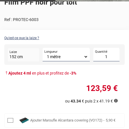
Film PPF noir pour toit
Ref :
PROTEC-6003
Qu'est-ce que la laize ?
Longueur
Quantité
Laize
152
cm
Ajoutez
4
ml
en plus et profitez de
-
3
%
123
,59
€
ou
43.34
€ puis 2 x
41.19
€
Ajouter
Maroufle Alcantara covering (VO172)
-
5
,90
€