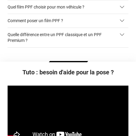
Quel film PPF choisir pour mon véhicule ?
Comment poser un film PPF ?
Un PPF au mètre linéaire, à découper vous-même
Quelle différence entre un PPF classique et un PPF
Un PPF en kit, avec les finitions à découper vous-même
Premium ?
Un PPF sur-mesure, prédécoupé spécialement pour votre
véhicule.
cet article
Tuto : besoin d'aide pour la pose ?