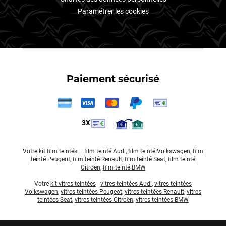
Paramétrer les cookies
Paiement sécurisé
3X
Votre
kit film teintés
–
film teinté Audi
,
film teinté Volkswagen
,
film
teinté Peugeot
,
film teinté Renault
,
film teinté Seat
,
film teinté
Citroën
,
film teinté BMW
Votre
kit vitres teintées
-
vitres teintées Audi
,
vitres teintées
Volkswagen
,
vitres teintées Peugeot
,
vitres teintées Renault
,
vitres
teintées Seat
,
vitres teintées Citroën
,
vitres teintées BMW