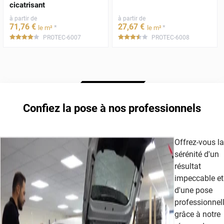
cicatrisant
à partir de
à partir de
71
,76
€
27
,67
€
*
*
le m²
le m²
PROTEC-6007
PROTEC-6008
*****
*****
Confiez la pose à nos professionnels
Offrez-vous la
sérénité d'un
résultat
impeccable et
d'une pose
professionnel
grâce à notre