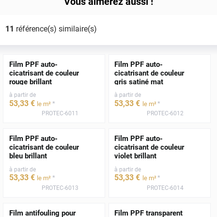
Vous aimerez aussi !
11
référence(s) similaire(s)
Film PPF auto-
Film PPF auto-
cicatrisant de couleur
cicatrisant de couleur
rouge brillant
gris satiné mat
à partir de
à partir de
53
,33
€
53
,33
€
*
*
le m²
le m²
PROTEC-6011
PROTEC-6012
Film PPF auto-
Film PPF auto-
cicatrisant de couleur
cicatrisant de couleur
bleu brillant
violet brillant
à partir de
à partir de
53
,33
€
53
,33
€
*
*
le m²
le m²
PROTEC-6013
PROTEC-6014
Film antifouling pour
Film PPF transparent