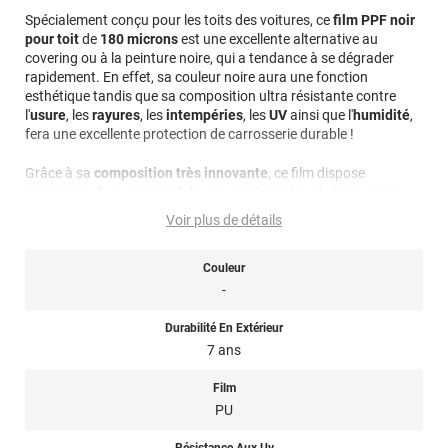
Spécialement conçu pour les toits des voitures, ce
film PPF noir
pour toit
de
180 microns
est une excellente alternative au
covering ou à la peinture noire, qui a tendance à se dégrader
rapidement. En effet, sa couleur noire aura une fonction
esthétique tandis que sa composition ultra résistante contre
l'
usure
, les
rayures
, les
intempéries
, les
UV
ainsi que l'
humidité
,
fera une excellente protection de carrosserie durable !
Grâce à sa
composition très innovante
, ce film dispose
également d'une capacité d'
auto-cicatrisation
: faites le test !
Après une rayure, c'est la température ambiante qui aidera le film
Voir plus de détails
à se régénérer.
Ce film PPF transparent mat a une durabilité pouvant atteindre
Couleur
7 ans, s'il est posé et entretenu dans les bonnes conditions. Il
-
dispose d'une seule pellicule de protection, aussi appelé liner de
protection. Celui-ci se trouve sur le côté du film en contact avec
Durabilité En Extérieur
la carrosserie de votre voiture. Vous devrez le retirer lors de la
7 ans
pose du film.
Film
Afin de vous rendre compte de sa qualité et de son rendu,
PU
n'hésitez pas à commander des échantillons gratuits.
Résistance Aux Uv