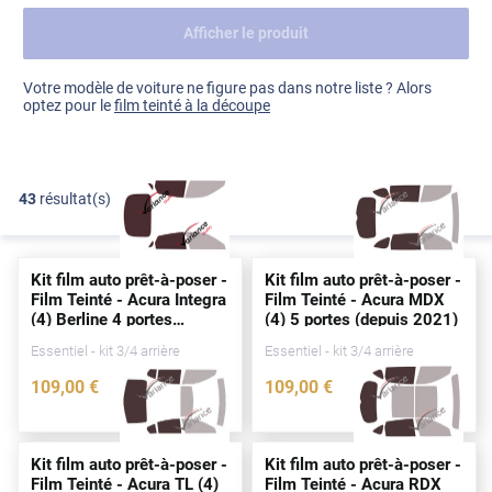
Afficher le produit
Dacia
Fiat
Voir tout
Votre modèle de voiture ne figure pas dans notre liste ? Alors
optez pour le
film teinté à la découpe
Ford
Honda
43
résultat(s)
FILTRER
Hyundai
Kia
Kit film auto prêt-à-poser -
Kit film auto prêt-à-poser -
Land Rover
Film Teinté - Acura Integra
Film Teinté - Acura MDX
(4) Berline 4
portes
(4) 5
portes
(
depuis
2021)
Mercedes-Benz
(
depuis
2022)
Essentiel - kit 3/4 arrière
Essentiel - kit 3/4 arrière
Mini
109
,00
€
109
,00
€
4837-ACU
4698-ACU
Nissan
Opel
Kit film auto prêt-à-poser -
Kit film auto prêt-à-poser -
Film Teinté - Acura TL (4)
Film Teinté - Acura RDX