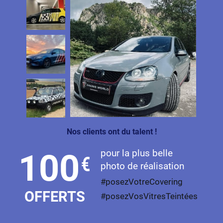
Skoda
Smart
Ssangyong
Subaru
Suzuki
Tata
Tesla
Nos clients ont du talent !
Toyota
pour la plus belle
100
€
Volkswagen
photo de réalisation
#posezVotreCovering
Volvo
OFFERTS
#posezVosVitresTeintées
Xpeng