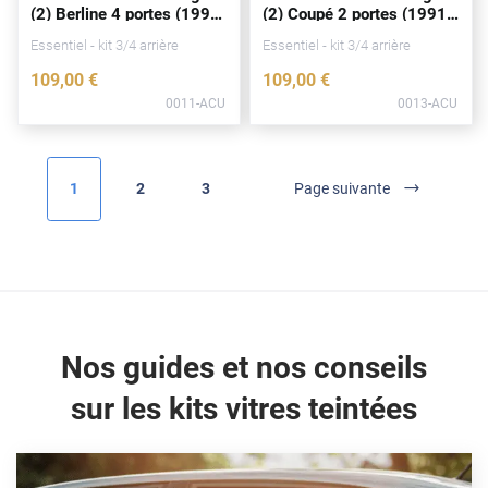
(2) Berline 4
portes
(1991
(2) Coupé 2
portes
(1991 -
Fisker
- 1996)
1996)
Essentiel - kit 3/4 arrière
Essentiel - kit 3/4 arrière
Ford
109
,00
€
109
,00
€
Foton
0011-ACU
0013-ACU
Gac
Geely
1
2
3
Page suivante
Genesis
Geo
Gmc
Great
Nos guides et nos conseils
Grecav
sur les kits vitres teintées
Gwm
Holden