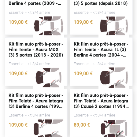
Berline 4
portes
(2009 -
(3) 5
portes
(
depuis
2018)
Peugeot
2014)
Essentiel - kit 3/4 arrière
Essentiel - kit 3/4 arrière
Porsche
109
,00
€
109
,00
€
Renault
0025-ACU
4214-ACU
Seat
Kit film auto prêt-à-poser -
Kit film auto prêt-à-poser -
Film Teinté - Acura MDX
Film Teinté - Acura TL (3)
Skoda
(3) 5
portes
(2013 - 2020)
Berline 4
portes
(2004 -
2008)
Tesla
Essentiel - kit 3/4 arrière
Essentiel - kit 3/4 arrière
109
,00
€
109
,00
€
Toyota
3178-ACU
0022-ACU
Volkswagen
Kit film auto prêt-à-poser -
Kit film auto prêt-à-poser -
Film Teinté - Acura Integra
Film Teinté - Acura Integra
Acura
(3) Berline 4
portes
(1994
(3) Coupé 2
portes
(1994 -
- 2001)
2001)
Essentiel - kit 3/4 arrière
Essentiel - kit 3/4 arrière
Aixam
109
,00
€
89
,00
€
Alfa Romeo
0007-ACU
0009-ACU