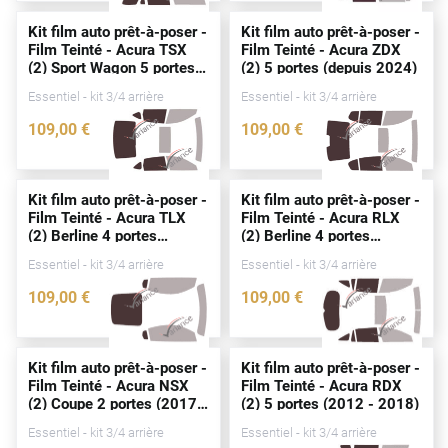
Alpine
Kit film auto prêt-à-poser -
Kit film auto prêt-à-poser -
Film Teinté - Acura TSX
Film Teinté - Acura ZDX
Aston Martin
(2) Sport Wagon 5
portes
(2) 5
portes
(
depuis
2024)
(2008 - 2017)
Audi
Essentiel - kit 3/4 arrière
Essentiel - kit 3/4 arrière
109
,00
€
109
,00
€
Bentley
0028-ACU
5253-ACU
Bmw
Kit film auto prêt-à-poser -
Kit film auto prêt-à-poser -
Buick
Film Teinté - Acura TLX
Film Teinté - Acura RLX
(2) Berline 4
portes
(2) Berline 4
portes
Byd
(
depuis
2021)
(
depuis
2020)
Essentiel - kit 3/4 arrière
Essentiel - kit 3/4 arrière
Cadillac
109
,00
€
109
,00
€
4681-ACU
4521-ACU
Changan
Chevrolet
Kit film auto prêt-à-poser -
Kit film auto prêt-à-poser -
Film Teinté - Acura NSX
Film Teinté - Acura RDX
Chrysler
(2) Coupe 2
portes
(2017 -
(2) 5
portes
(2012 - 2018)
2023)
Essentiel - kit 3/4 arrière
Essentiel - kit 3/4 arrière
Citroën