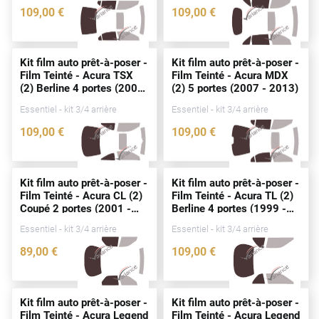
109
,00
€
109
,00
€
Cupra
3831-ACU
3010-ACU
Dacia
Kit film auto prêt-à-poser -
Kit film auto prêt-à-poser -
Film Teinté - Acura TSX
Film Teinté - Acura MDX
Daewoo
(2) Berline 4
portes
(2008
(2) 5
portes
(2007 - 2013)
- 2017)
Daihatsu
Essentiel - kit 3/4 arrière
Essentiel - kit 3/4 arrière
109
,00
€
109
,00
€
Dodge
0027-ACU
0015-ACU
Dongfeng
Kit film auto prêt-à-poser -
Kit film auto prêt-à-poser -
Ds
Film Teinté - Acura CL (2)
Film Teinté - Acura TL (2)
Coupé 2
portes
(2001 -
Berline 4
portes
(1999 -
Eagle
2004)
2003)
Essentiel - kit 3/4 arrière
Essentiel - kit 3/4 arrière
Ebro
89
,00
€
109
,00
€
0002-ACU
0024-ACU
Ferrari
Fiat
Kit film auto prêt-à-poser -
Kit film auto prêt-à-poser -
Film Teinté - Acura Legend
Film Teinté - Acura Legend