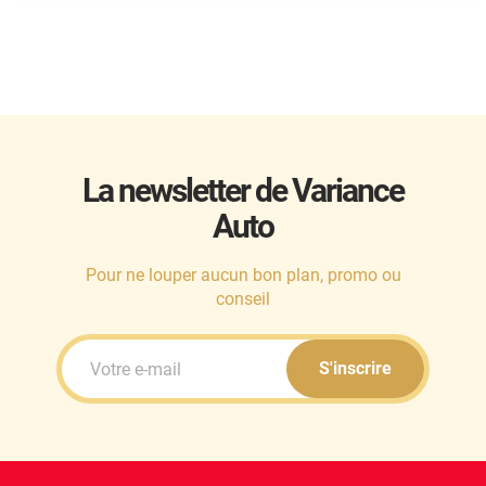
Mini
Mitsubishi
Nissan
Oldsmobile
La newsletter de Variance
Omoda
Auto
Opel
Ora
Pour ne louper aucun bon plan, promo ou
conseil
Peugeot
Plymouth
S'inscrire
Polestar
Pontiac
Porsche