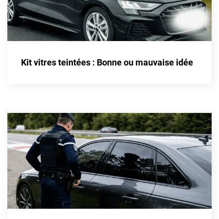
Kandi
Karma
Kgm/ssangyong
Kit vitres teintées : Bonne ou mauvaise idée
Kia
Lada
Lamborghini
Lancia
Land Rover
Ldv
Lexus
Ligier
Lincoln