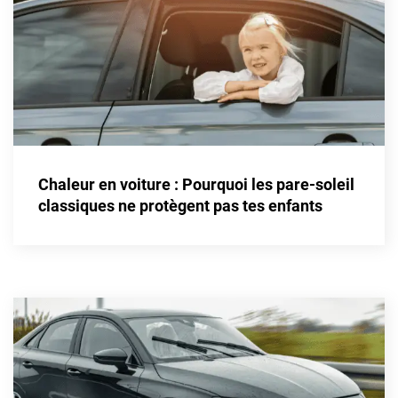
Honda
Hummer
Hyundai
Ineos
Infiniti
Chaleur en voiture : Pourquoi les pare-soleil
classiques ne protègent pas tes enfants
Isuzu
Iveco
Jaecoo
Jaguar
Jeep
Jetour