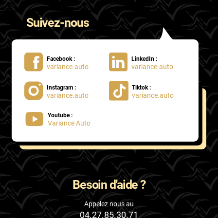
Suivez-nous
Facebook :
LinkedIn :
variance.auto
variance-auto
Instagram :
Tiktok :
variance.auto
variance.auto
Youtube :
Variance Auto
Besoin d'aide ?
Appelez nous au
04.27.85.30.71