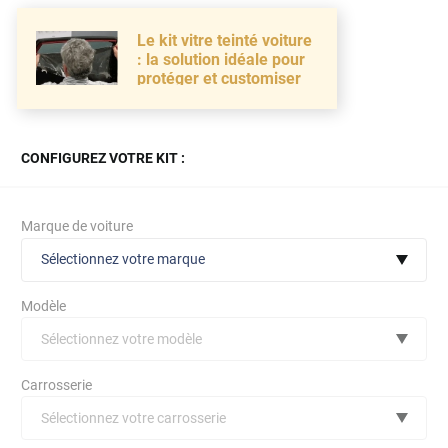
Le kit vitre teinté voiture
: la solution idéale pour
protéger et customiser
CONFIGUREZ VOTRE KIT :
Marque de voiture
Sélectionnez votre marque
Modèle
Sélectionnez votre modèle
Audi
Carrosserie
Bmw
Sélectionnez votre carrosserie
Citroën
(toutes)
undefined véhicule