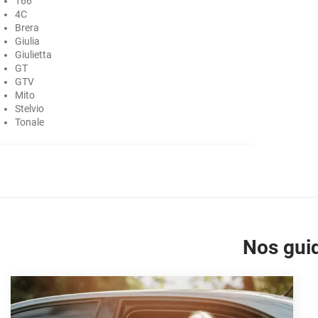
166
4C
Ford
Brera
Giulia
Foton
Giulietta
GT
Gac
GTV
Mito
Geely
Stelvio
Tonale
Genesis
Geo
Gmc
Great
Nos guid
Grecav
Gwm
Holden