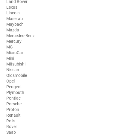
Land Rover
Lexus
Aston Martin
Lincoln
Maserati
Audi
Maybach
Mazda
Bentley
Mercedes-Benz
Mercury
Bmw
MG
MicroCar
Buick
Mini
Mitsubishi
Byd
Nissan
Oldsmobile
Cadillac
Opel
Peugeot
Changan
Plymouth
Pontiac
Chevrolet
Porsche
Proton
Chrysler
Renault
Rolls
Citroën
Rover
Saab