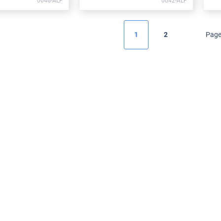
0046-ALF
0042-ALF
1
2
Page