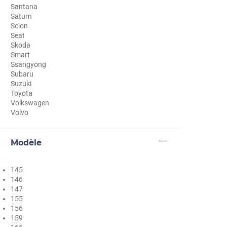
Santana
Cupra
Saturn
Scion
Dacia
Seat
Skoda
Daewoo
Smart
Ssangyong
Daihatsu
Subaru
Suzuki
Dodge
Toyota
Volkswagen
Dongfeng
Volvo
Ds
Modèle
Eagle
Ebro
145
146
Ferrari
147
155
Fiat
156
159
Fisker