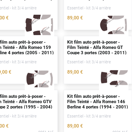
2020)
ntiel - kit 3/4 arrière
Essentiel - kit 3/4 arrière
,00
€
89
,00
€
3357-ALF
0049-ALF
 film auto prêt-à-poser -
Kit film auto prêt-à-poser -
m Teinté - Alfa Romeo 159
Film Teinté - Alfa Romeo GT
line 4
portes
(2005 - 2011)
Coupe 3
portes
(2003 - 2011)
ntiel - kit 3/4 arrière
Essentiel - kit 3/4 arrière
9
,00
€
89
,00
€
0044-ALF
0050-ALF
 film auto prêt-à-poser -
Kit film auto prêt-à-poser -
m Teinté - Alfa Romeo GTV
Film Teinté - Alfa Romeo 146
upe 2
portes
(1995 - 2004)
Berline 4
portes
(1994 - 2001)
ntiel - kit 3/4 arrière
Essentiel - kit 3/4 arrière
,00
€
89
,00
€