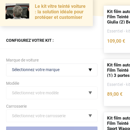
Le kit vitre teinté voiture
Kit film aut
: la solution idéale pour
Film Teinté
protéger et customiser
Giulia (2) B
(
depuis
201
Essentiel - ki
CONFIGUREZ VOTRE KIT :
109
,00
€
Marque de voiture
Kit film aut
Sélectionnez votre marque
Film Teinté
(1) 3
portes
Modèle
Essentiel - ki
Sélectionnez votre modèle
89
,00
€
Audi
Carrosserie
Bmw
Sélectionnez votre carrosserie
Kit film aut
Citroën
(toutes)
undefined véhicule
Film Teinté
Sport Wago