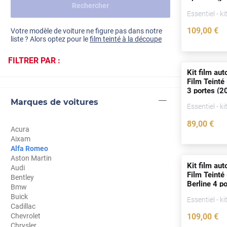
Rechercher
Dacia
(2000 - 20
Essentiel - ki
Fiat
Voir tout
109
,00
€
Votre modèle de voiture ne figure pas dans notre
liste ? Alors optez pour le
film teinté à la découpe
Ford
FILTRER PAR :
Honda
Kit film aut
Film Teinté
Hyundai
3
portes
(20
Marques de voitures
Kia
Essentiel - ki
89
,00
€
Land Rover
Acura
Aixam
Mercedes-Benz
Alfa Romeo
Aston Martin
Mini
Kit film aut
Audi
Film Teinté
Bentley
Berline 4
po
Nissan
Bmw
Buick
Essentiel - ki
Opel
Cadillac
Chevrolet
109
,00
€
Peugeot
Chrysler