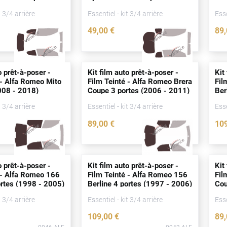
06)
(2006 - 2018)
t 3/4 arrière
Essentiel - kit 3/4 arrière
Esse
49
,00
€
89
0043-ALF
0048-ALF
o prêt-à-poser -
Kit film auto prêt-à-poser -
Kit
 - Alfa Romeo Mito
Film Teinté - Alfa Romeo Brera
Fil
08 - 2018)
Coupe 3
portes
(2006 - 2011)
Ber
t 3/4 arrière
Essentiel - kit 3/4 arrière
Esse
89
,00
€
10
0052-ALF
0047-ALF
o prêt-à-poser -
Kit film auto prêt-à-poser -
Kit
 - Alfa Romeo 166
Film Teinté - Alfa Romeo 156
Fil
rtes
(1998 - 2005)
Berline 4
portes
(1997 - 2006)
Co
t 3/4 arrière
Essentiel - kit 3/4 arrière
Esse
109
,00
€
89