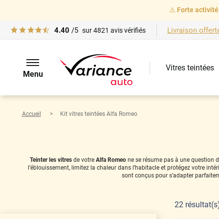
⚠️
Forte activité
4.40
/5
Livraison offert
sur
4821
avis vérifiés
Vitres teintées
Menu
Accueil
Kit vitres teintées Alfa Romeo
Teinter les vitres
de votre
Alfa Romeo
ne se résume pas à une question de 
l’éblouissement, limitez la chaleur dans l’habitacle et protégez votre in
sont conçus pour s’adapter parfaitem
22
résultat(s