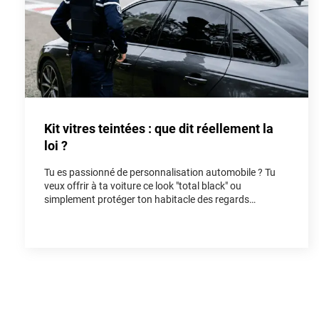
Kit vitres teintées : que dit réellement la
loi ?
Tu es passionné de personnalisation automobile ? Tu
veux offrir à ta voiture ce look "total black" ou
simplement protéger ton habitacle des regards
indiscrets et de la chaleur ? Poser un kit vitres teintées
est l'une des modifications les plus populaires pour
rendre un véhicule unique. Cependant, entre les
rumeurs de forum et la réalité du Code de la route, il est
facile de s'y perdre. Dans cet article, on fait le point
ensemble sur la loi vitres teintées pour que tu puisses
rouler avec style, tout en restant parfaitement en règle.