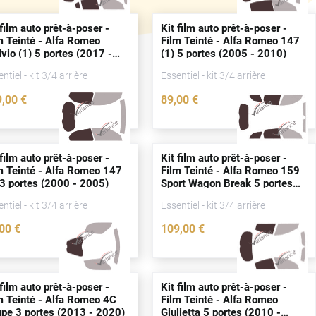
 film auto prêt-à-poser -
Kit film auto prêt-à-poser -
m Teinté - Alfa Romeo
Film Teinté - Alfa Romeo 147
lvio (1) 5
portes
(2017 -
(1) 5
portes
(2005 - 2010)
26)
ntiel - kit 3/4 arrière
Essentiel - kit 3/4 arrière
9
,00
€
89
,00
€
3779-ALF
0040-ALF
 film auto prêt-à-poser -
Kit film auto prêt-à-poser -
m Teinté - Alfa Romeo 147
Film Teinté - Alfa Romeo 159
 3
portes
(2000 - 2005)
Sport Wagon Break 5
portes
(2006 - 2012)
ntiel - kit 3/4 arrière
Essentiel - kit 3/4 arrière
,00
€
109
,00
€
0037-ALF
0045-ALF
 film auto prêt-à-poser -
Kit film auto prêt-à-poser -
m Teinté - Alfa Romeo 4C
Film Teinté - Alfa Romeo
upe 3
portes
(2013 - 2020)
Giulietta 5
portes
(2010 -