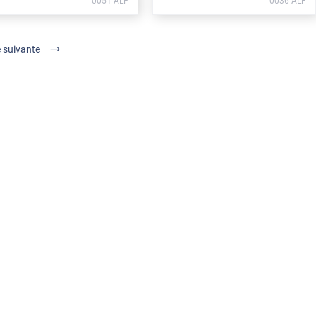
0051-ALF
0036-ALF
 suivante