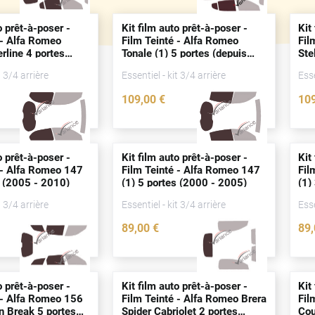
o prêt-à-poser -
Kit film auto prêt-à-poser -
Kit
 - Alfa Romeo
Film Teinté - Alfa Romeo
Fil
erline 4
portes
Tonale (1) 5
portes
(
depuis
Ste
6)
2023)
20
t 3/4 arrière
Essentiel - kit 3/4 arrière
Esse
109
,00
€
10
3534-ALF
4940-ALF
o prêt-à-poser -
Kit film auto prêt-à-poser -
Kit
 - Alfa Romeo 147
Film Teinté - Alfa Romeo 147
Fil
(2005 - 2010)
(1) 5
portes
(2000 - 2005)
(1)
t 3/4 arrière
Essentiel - kit 3/4 arrière
Esse
89
,00
€
89
0039-ALF
0038-ALF
o prêt-à-poser -
Kit film auto prêt-à-poser -
Kit
 - Alfa Romeo 156
Film Teinté - Alfa Romeo Brera
Fil
n Break 5
portes
Spider Cabriolet 2
portes
Co