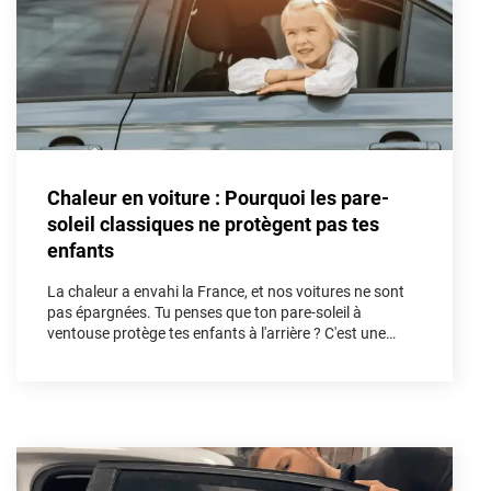
Honda
Hummer
Hyundai
Ineos
Infiniti
Chaleur en voiture : Pourquoi les pare-
soleil classiques ne protègent pas tes
Isuzu
enfants
Iveco
La chaleur a envahi la France, et nos voitures ne sont
pas épargnées. Tu penses que ton pare-soleil à
Jaecoo
ventouse protège tes enfants à l'arrière ? C'est une
illusion. Dans cet article, nous allons démonter les
Jaguar
fausses solutions et découvrir pourquoi le kit vitres
teintées sur mesure est l'unique arme absolue pour
Jeep
bloquer les UV et les infrarouges afin de sécuriser tes
trajets cet été.
Jetour
Kandi