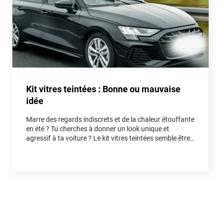
Kit vitres teintées : Bonne ou mauvaise
idée
Marre des regards indiscrets et de la chaleur étouffante
en été ? Tu cherches à donner un look unique et
agressif à ta voiture ? Le kit vitres teintées semble être
la solution idéale. Mais est-ce vraiment une bonne idée
pour ton auto, ou un piège qui va te faire perdre du
temps et de l'argent ? Entre fausses économies et
réelles astuces, on démêle le vrai du faux ensemble.