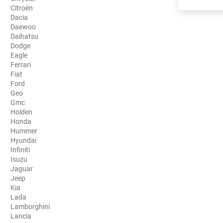
Citroën
Porsche
Dacia
Daewoo
Renault
Daihatsu
Dodge
Seat
Eagle
Ferrari
Skoda
Fiat
Ford
Geo
Tesla
Gmc
Holden
Toyota
Honda
Hummer
Volkswagen
Hyundai
Infiniti
Isuzu
Acura
Jaguar
Jeep
Aixam
Kia
Lada
Alfa Romeo
Lamborghini
Lancia
Alpine