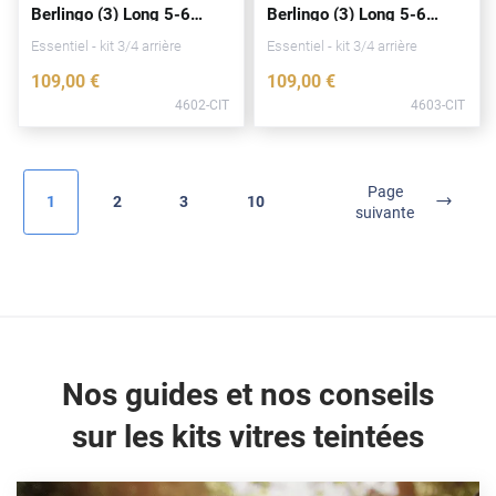
Berlingo (3) Long 5-6
Berlingo (3) Long 5-6
Fisker
portes
(
depuis
2018)
portes
(
depuis
2018)
Essentiel - kit 3/4 arrière
Essentiel - kit 3/4 arrière
Ford
109
,00
€
109
,00
€
Foton
4602-CIT
4603-CIT
Gac
Geely
Page
1
2
3
10
suivante
Genesis
Geo
Gmc
Great
Nos guides et nos conseils
Grecav
sur les kits vitres teintées
Gwm
Holden