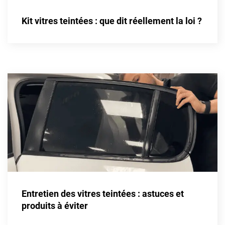
Livan
Kit vitres teintées : que dit réellement la loi ?
Lucid
Man
Maserati
Maybach
Mazda
McLaren
Mercedes-Benz
Mercury
Entretien des vitres teintées : astuces et
MG
produits à éviter
MicroCar