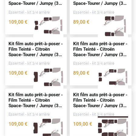
Space-Tourer / Jumpy (3)
Space-Tourer / Jumpy (3)
Peugeot
Standard / Long Utilitaire
Standard / Long Utilitaire
Essentiel - kit 3/4 arrière
Essentiel - kit 3/4 arrière
5/6
portes
(
depuis
2016)
5/6
portes
(
depuis
2016)
Porsche
109
,00
€
89
,00
€
Renault
3886-CIT
3892-CIT
Seat
Kit film auto prêt-à-poser -
Kit film auto prêt-à-poser -
Film Teinté - Citroën
Film Teinté - Citroën
Skoda
Space-Tourer / Jumpy (3)
Space-Tourer / Jumpy (3)
Standard / Long Utilitaire
Standard / Long Utilitaire
Tesla
Essentiel - kit 3/4 arrière
Essentiel - kit 3/4 arrière
5/6
portes
(
depuis
2016)
5/6
portes
(
depuis
2016)
109
,00
€
89
,00
€
Toyota
3894-CIT
3898-CIT
Volkswagen
Kit film auto prêt-à-poser -
Kit film auto prêt-à-poser -
Film Teinté - Citroën
Film Teinté - Citroën
Acura
Space-Tourer / Jumpy (3)
Space-Tourer / Jumpy (3)
Standard / Long Utilitaire
Standard / Long Utilitaire
Essentiel - kit 3/4 arrière
Essentiel - kit 3/4 arrière
5/6
portes
(
depuis
2016)
5/6
portes
(
depuis
2016)
Aixam
109
,00
€
109
,00
€
Alfa Romeo
3901-CIT
4221-CIT