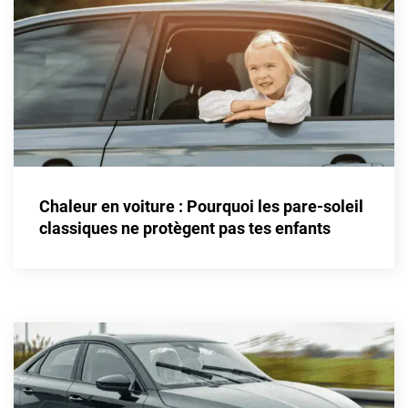
Honda
Hummer
Hyundai
Ineos
Infiniti
Chaleur en voiture : Pourquoi les pare-soleil
Isuzu
classiques ne protègent pas tes enfants
Iveco
Jaecoo
Jaguar
Jeep
Jetour