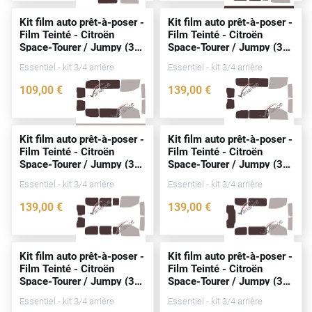
Alpine
Kit film auto prêt-à-poser -
Kit film auto prêt-à-poser -
Film Teinté - Citroën
Film Teinté - Citroën
Aston Martin
Space-Tourer / Jumpy (3)
Space-Tourer / Jumpy (3)
Standard / Long Utilitaire
Standard 5/6
portes
Audi
Essentiel - kit 3/4 arrière
Essentiel - kit 3/4 arrière
4/5
portes
(
depuis
2016)
(
depuis
2016)
109
,00
€
139
,00
€
Bentley
3889-CIT
4426-CIT
Bmw
Kit film auto prêt-à-poser -
Kit film auto prêt-à-poser -
Buick
Film Teinté - Citroën
Film Teinté - Citroën
Space-Tourer / Jumpy (3)
Space-Tourer / Jumpy (3)
Byd
Standard 5/6
portes
Standard 5-6
portes
Essentiel - kit 3/4 arrière
Essentiel - kit 3/4 arrière
(
depuis
2016)
(
depuis
2016)
Cadillac
139
,00
€
139
,00
€
4425-CIT
3713-CIT
Changan
Chevrolet
Kit film auto prêt-à-poser -
Kit film auto prêt-à-poser -
Film Teinté - Citroën
Film Teinté - Citroën
Chrysler
Space-Tourer / Jumpy (3)
Space-Tourer / Jumpy (3)
Standard 5-6
portes
Standard 5 - 6
portes
Essentiel - kit 3/4 arrière
Essentiel - kit 3/4 arrière
(
depuis
2016)
(
depuis
2016)
Citroën