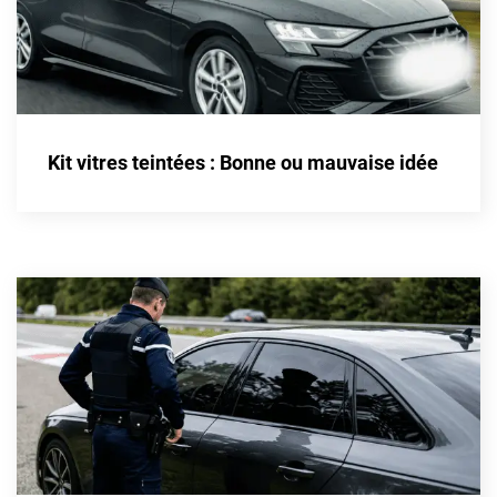
Kandi
Karma
Kgm/ssangyong
Kia
Kit vitres teintées : Bonne ou mauvaise idée
Lada
Lamborghini
Lancia
Land Rover
Ldv
Lexus
Ligier
Lincoln