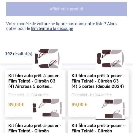
Afficher le produit
Dacia
Fiat
Voir tout
Votre modèle de voiture ne figure pas dans notre liste ? Alors
optez pour le
film teinté à la découpe
Ford
Honda
192
résultat(s)
FILTRER
Hyundai
Kia
Kit film auto prêt-à-poser -
Kit film auto prêt-à-poser -
Land Rover
Film Teinté - Citroën C3
Film Teinté - Citroën C3
(4) Aircross 5
portes
(4) 5
portes
(
depuis
2024)
Mercedes-Benz
(
depuis
2025)
Essentiel - kit 3/4 arrière
Essentiel - kit 3/4 arrière
Mini
89
,00
€
89
,00
€
5316-CIT
5317-CIT
Nissan
Opel
Kit film auto prêt-à-poser -
Kit film auto prêt-à-poser -
Film Teinté - Citroën
Film Teinté - Citroën