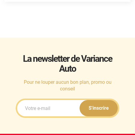
Mini
Mitsubishi
Nissan
Oldsmobile
Omoda
La newsletter de Variance
Opel
Auto
Ora
Pour ne louper aucun bon plan, promo ou
Peugeot
conseil
Plymouth
S'inscrire
Polestar
Pontiac
Porsche