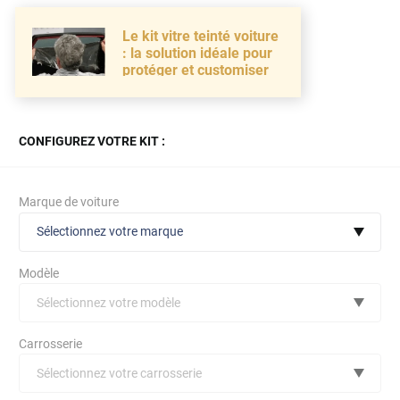
Le kit vitre teinté voiture
: la solution idéale pour
protéger et customiser
CONFIGUREZ VOTRE KIT :
Marque de voiture
Sélectionnez votre marque
Modèle
Sélectionnez votre modèle
Audi
Carrosserie
Bmw
Sélectionnez votre carrosserie
Citroën
(toutes)
undefined véhicule