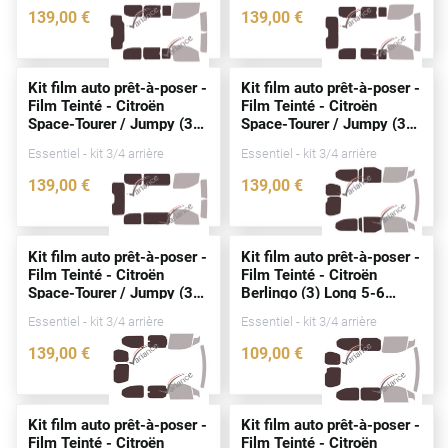
139
,00
€
139
,00
€
Cupra
3765-CIT
3682-CIT
Dacia
Kit film auto prêt-à-poser -
Kit film auto prêt-à-poser -
Film Teinté - Citroën
Film Teinté - Citroën
Daewoo
Space-Tourer / Jumpy (3)
Space-Tourer / Jumpy (3)
Standard 4-5
portes
Standard 4-5
portes
Daihatsu
Essentiel - kit 3/4 arrière
Essentiel - kit 3/4 arrière
(
depuis
2016)
(
depuis
2016)
139
,00
€
139
,00
€
Dodge
3766-CIT
3767-CIT
Dongfeng
Kit film auto prêt-à-poser -
Kit film auto prêt-à-poser -
Ds
Film Teinté - Citroën
Film Teinté - Citroën
Space-Tourer / Jumpy (3)
Berlingo (3) Long 5-6
Eagle
Standard 4 / 5
portes
portes
(
depuis
2018)
Essentiel - kit 3/4 arrière
Essentiel - kit 3/4 arrière
(
depuis
2016)
Ebro
139
,00
€
109
,00
€
3764-CIT
4600-CIT
Ferrari
Fiat
Kit film auto prêt-à-poser -
Kit film auto prêt-à-poser -
Film Teinté - Citroën
Film Teinté - Citroën