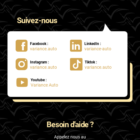
Suivez-nous
Facebook :
LinkedIn :
variance.auto
variance-auto
Instagram :
Tiktok :
variance.auto
variance.auto
Youtube :
Variance Auto
Besoin d'aide ?
Appelez nous au