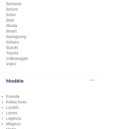
Santana
Cupra
Saturn
Scion
Dacia
Seat
Skoda
Daewoo
Smart
Ssangyong
Daihatsu
Subaru
Suzuki
Dodge
Toyota
Volkswagen
Dongfeng
Volvo
Ds
Modèle
Eagle
Ebro
Evanda
Kalos/Aveo
Ferrari
Lacetti
Lanos
Fiat
Legenza
Magnus
Fisker