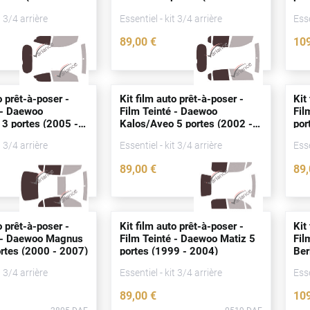
2015)
t 3/4 arrière
Essentiel - kit 3/4 arrière
Esse
89
,00
€
10
0527-DAE
0520-DAE
o prêt-à-poser -
Kit film auto prêt-à-poser -
Kit
 - Daewoo
Film Teinté - Daewoo
Fil
 3
portes
(2005 -
Kalos/Aveo 5
portes
(2002 -
por
2011)
t 3/4 arrière
Essentiel - kit 3/4 arrière
Esse
89
,00
€
89
0515-DAE
0514-DAE
o prêt-à-poser -
Kit film auto prêt-à-poser -
Kit
é - Daewoo Magnus
Film Teinté - Daewoo Matiz 5
Fil
rtes
(2000 - 2007)
portes
(1999 - 2004)
Ber
t 3/4 arrière
Essentiel - kit 3/4 arrière
Esse
89
,00
€
10