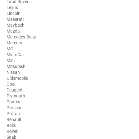
Land Rover
Lexus
Aston Martin
Lincoln
Maserati
Audi
Maybach
Mazda
Bentley
Mercedes-Benz
Mercury
Bmw
MG
MicroCar
Buick
Mini
Mitsubishi
Byd
Nissan
Oldsmobile
Cadillac
Opel
Peugeot
Changan
Plymouth
Pontiac
Chevrolet
Porsche
Proton
Chrysler
Renault
Rolls
Citroën
Rover
Saab