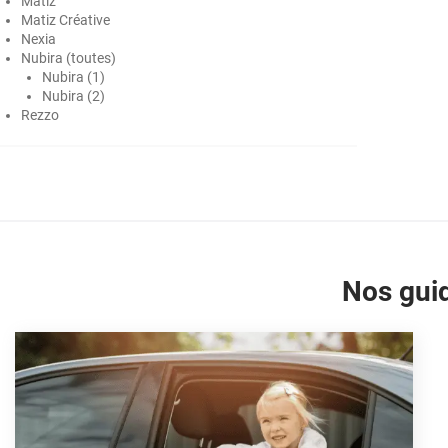
Matiz
Matiz Créative
Ford
Nexia
Nubira (toutes)
Foton
Nubira (1)
Nubira (2)
Gac
Rezzo
Geely
Genesis
Geo
Gmc
Nos guid
Great
Grecav
Gwm
Holden