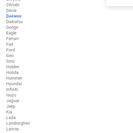
Citroën
Porsche
Dacia
Daewoo
Renault
Daihatsu
Dodge
Seat
Eagle
Ferrari
Skoda
Fiat
Ford
Geo
Tesla
Gmc
Holden
Toyota
Honda
Hummer
Volkswagen
Hyundai
Infiniti
Isuzu
Acura
Jaguar
Jeep
Aixam
Kia
Lada
Alfa Romeo
Lamborghini
Lancia
Alpine