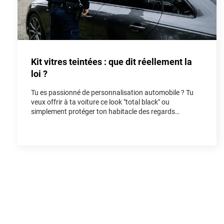
Kit vitres teintées : que dit réellement la
loi ?
Tu es passionné de personnalisation automobile ? Tu
veux offrir à ta voiture ce look "total black" ou
simplement protéger ton habitacle des regards
indiscrets et de la chaleur ? Poser un kit vitres teintées
est l'une des modifications les plus populaires pour
rendre un véhicule unique. Cependant, entre les
rumeurs de forum et la réalité du Code de la route, il est
facile de s'y perdre. Dans cet article, on fait le point
ensemble sur la loi vitres teintées pour que tu puisses
rouler avec style, tout en restant parfaitement en règle.