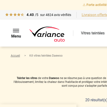
⚠️
Forte activité
4.40
/5
Livraison offert
sur
4824
avis vérifiés
Vitres teintées
Menu
Accueil
Kit vitres teintées Daewoo
Teinter les vitres
de votre
Daewoo
ne se résume pas à une question de st
l’éblouissement, limitez la chaleur dans l’habitacle et protégez votre in
sont conçus pour s’adapter parfait
20
résultat(s