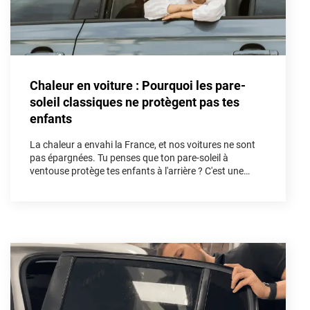
Honda
Hummer
Hyundai
Chaleur en voiture : Pourquoi les pare-
Ineos
soleil classiques ne protègent pas tes
enfants
Infiniti
La chaleur a envahi la France, et nos voitures ne sont
Isuzu
pas épargnées. Tu penses que ton pare-soleil à
ventouse protège tes enfants à l'arrière ? C'est une
Iveco
illusion. Dans cet article, nous allons démonter les
fausses solutions et découvrir pourquoi le kit vitres
Jaecoo
teintées sur mesure est l'unique arme absolue pour
bloquer les UV et les infrarouges afin de sécuriser tes
Jaguar
trajets cet été.
Jeep
Jetour
Kandi