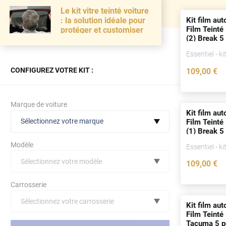
Le kit vitre teinté voiture
Kit film aut
: la solution idéale pour
Film Teinté
protéger et customiser
(2) Break 5
2011)
Essentiel - ki
CONFIGUREZ VOTRE KIT :
109
,00
€
Marque de voiture
Kit film aut
Sélectionnez votre marque
Film Teinté
(1) Break 5
2003)
Modèle
Essentiel - ki
Sélectionnez votre modèle
109
,00
€
Audi
Carrosserie
Bmw
Sélectionnez votre carrosserie
Kit film aut
Citroën
(toutes)
undefined véhicule
Film Teinté
Tacuma 5
p