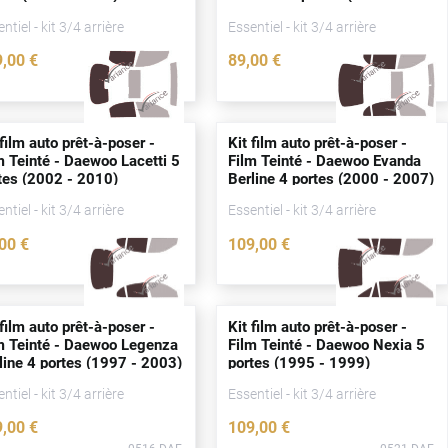
2015)
ntiel - kit 3/4 arrière
Essentiel - kit 3/4 arrière
9
,00
€
89
,00
€
2826-DAE
2825-DAE
 film auto prêt-à-poser -
Kit film auto prêt-à-poser -
m Teinté - Daewoo Lacetti 5
Film Teinté - Daewoo Evanda
tes
(2002 - 2010)
Berline 4
portes
(2000 - 2007)
ntiel - kit 3/4 arrière
Essentiel - kit 3/4 arrière
,00
€
109
,00
€
3185-DAE
0513-DAE
 film auto prêt-à-poser -
Kit film auto prêt-à-poser -
m Teinté - Daewoo Legenza
Film Teinté - Daewoo Nexia 5
line 4
portes
(1997 - 2003)
portes
(1995 - 1999)
ntiel - kit 3/4 arrière
Essentiel - kit 3/4 arrière
9
,00
€
109
,00
€