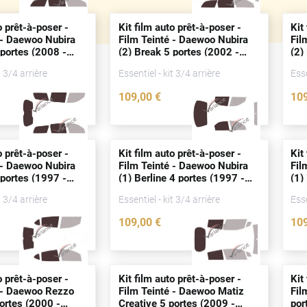
o prêt-à-poser -
Kit film auto prêt-à-poser -
Kit
 - Daewoo Nubira
Film Teinté - Daewoo Nubira
Fil
portes
(2008 -
(2) Break 5
portes
(2002 -
(2)
2008)
20
t 3/4 arrière
Essentiel - kit 3/4 arrière
Esse
109
,00
€
10
0526-DAE
0525-DAE
o prêt-à-poser -
Kit film auto prêt-à-poser -
Kit
 - Daewoo Nubira
Film Teinté - Daewoo Nubira
Fil
portes
(1997 -
(1) Berline 4
portes
(1997 -
(1)
2003)
20
t 3/4 arrière
Essentiel - kit 3/4 arrière
Esse
109
,00
€
10
0524-DAE
0522-DAE
o prêt-à-poser -
Kit film auto prêt-à-poser -
Kit
 - Daewoo Rezzo
Film Teinté - Daewoo Matiz
Fil
ortes
(2000 -
Creative 5
portes
(2009 -
por