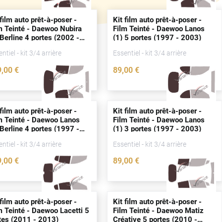
 film auto prêt-à-poser -
Kit film auto prêt-à-poser -
m Teinté - Daewoo Nubira
Film Teinté - Daewoo Lanos
 Berline 4
portes
(2002 -
(1) 5
portes
(1997 - 2003)
10)
ntiel - kit 3/4 arrière
Essentiel - kit 3/4 arrière
9
,00
€
89
,00
€
0523-DAE
0518-DAE
 film auto prêt-à-poser -
Kit film auto prêt-à-poser -
m Teinté - Daewoo Lanos
Film Teinté - Daewoo Lanos
 Berline 4
portes
(1997 -
(1) 3
portes
(1997 - 2003)
03)
ntiel - kit 3/4 arrière
Essentiel - kit 3/4 arrière
9
,00
€
89
,00
€
2828-DAE
0517-DAE
 film auto prêt-à-poser -
Kit film auto prêt-à-poser -
m Teinté - Daewoo Lacetti 5
Film Teinté - Daewoo Matiz
tes
(2011 - 2013)
Créative 5
portes
(2010 -