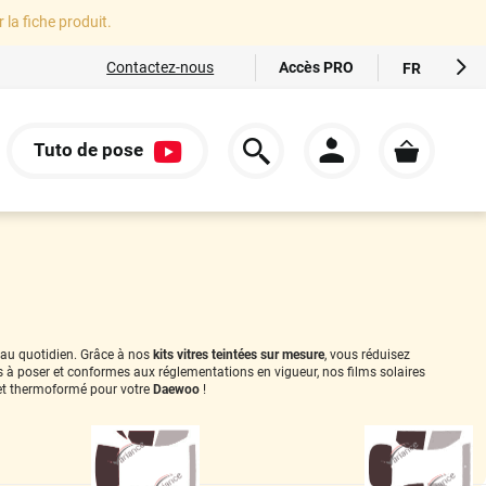
r la fiche produit.
Accès PRO
Contactez-nous
FR
EN
ES
Tuto de pose
IT
S
DE
é au quotidien. Grâce à nos
kits vitres teintées sur mesure
, vous réduisez
es à poser et conformes aux réglementations en vigueur, nos films solaires
t thermoformé pour votre
Daewoo
!