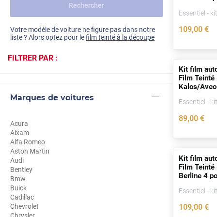
Rechercher
Dacia
2008)
Essentiel - ki
Fiat
Voir tout
109
,00
€
Votre modèle de voiture ne figure pas dans notre
liste ? Alors optez pour le
film teinté à la découpe
Ford
FILTRER PAR :
Honda
Kit film aut
Film Teinté
Hyundai
Kalos/Aveo
2011)
Marques de voitures
Kia
Essentiel - ki
89
,00
€
Land Rover
Acura
Aixam
Mercedes-Benz
Alfa Romeo
Aston Martin
Mini
Kit film aut
Audi
Film Teint
Bentley
Berline 4
po
Nissan
Bmw
Buick
Essentiel - ki
Opel
Cadillac
Chevrolet
109
,00
€
Peugeot
Chrysler