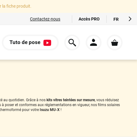
r la fiche produit.
Accès PRO
Contactez-nous
FR
EN
ES
Tuto de pose
IT
S
DE
ité au quotidien. Grâce à nos
kits vitres teintées sur mesure
, vous réduisez
es à poser et conformes aux réglementations en vigueur, nos films solaires
thermoformé pour votre
Isuzu MU-X
!