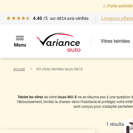
⚠️
Forte activité
4.40
/5
Livraison offert
sur
4824
avis vérifiés
Vitres teintées
Menu
Accueil
Kit vitres teintées Isuzu MU-X
Teinter les vitres
de votre
Isuzu MU-X
ne se résume pas à une question de 
l’éblouissement, limitez la chaleur dans l’habitacle et protégez votre in
sont conçus pour s’adapter parfaitem
1
résultat(s)