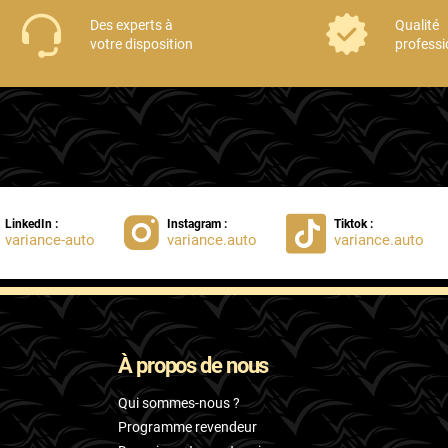
Des experts à
Qualité
votre disposition
professi
LinkedIn :
Instagram :
Tiktok :
variance-auto
variance.auto
variance.auto
À propos de nous
Qui sommes-nous ?
Programme revendeur