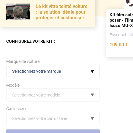
Le kit vitre teinté voiture
: la solution idéale pour
Kit film aut
protéger et customiser
poser - Film
Isuzu MU-X 
portes
(
dep
Essentiel - ki
CONFIGUREZ VOTRE KIT :
109
,00
€
Marque de voiture
Sélectionnez votre marque
Modèle
Sélectionnez votre modèle
Audi
Carrosserie
Bmw
Sélectionnez votre carrosserie
Citroën
(toutes)
undefined véhicule