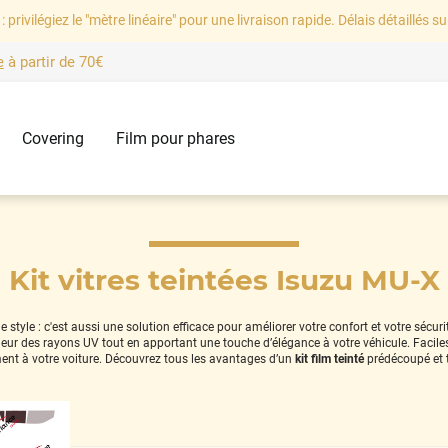
: privilégiez le "mètre linéaire" pour une livraison rapide. Délais détaillés su
e
à partir de
70€
Covering
Film pour phares
Kit vitres teintées Isuzu MU-X
style : c'est aussi une solution efficace pour améliorer votre confort et votre sécur
térieur des rayons UV tout en apportant une touche d’élégance à votre véhicule. Facil
ent à votre voiture. Découvrez tous les avantages d’un
kit film teinté
prédécoupé et 