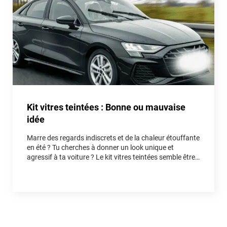
Kit vitres teintées : Bonne ou mauvaise
idée
Marre des regards indiscrets et de la chaleur étouffante
en été ? Tu cherches à donner un look unique et
agressif à ta voiture ? Le kit vitres teintées semble être
la solution idéale. Mais est-ce vraiment une bonne idée
pour ton auto, ou un piège qui va te faire perdre du
temps et de l'argent ? Entre fausses économies et
réelles astuces, on démêle le vrai du faux ensemble.