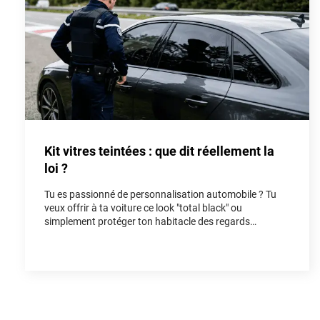
Kit vitres teintées : que dit réellement la
loi ?
Tu es passionné de personnalisation automobile ? Tu
veux offrir à ta voiture ce look "total black" ou
simplement protéger ton habitacle des regards
indiscrets et de la chaleur ? Poser un kit vitres teintées
est l'une des modifications les plus populaires pour
rendre un véhicule unique. Cependant, entre les
rumeurs de forum et la réalité du Code de la route, il est
facile de s'y perdre. Dans cet article, on fait le point
ensemble sur la loi vitres teintées pour que tu puisses
rouler avec style, tout en restant parfaitement en règle.