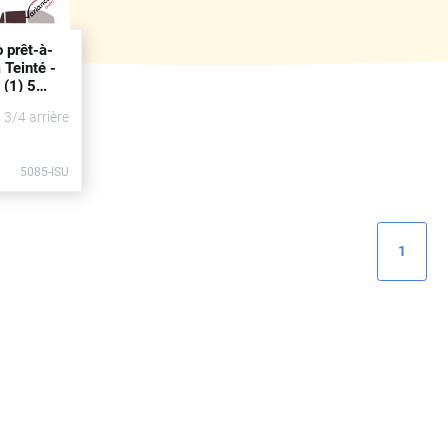
o prêt-à-
 Teinté -
(1) 5
uis
2021)
t 3/4 arrière
5085-ISU
1