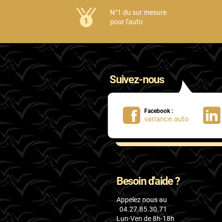
Honda
N°1 du sur mesure
pour l'auto
Hummer
Hyundai
Ineos
Suivez-nous
Infiniti
Isuzu
Facebook :
variance.auto
Iveco
Jaecoo
Jaguar
Besoin d'aide ?
Jeep
Appelez nous au
Jetour
04.27.85.30.71
Lun-Ven de 8h-18h
Kandi