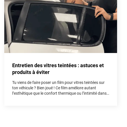
Aston Martin
Audi
Bentley
Bmw
Buick
Entretien des vitres teintées : astuces et
Byd
produits à éviter
Cadillac
Tu viens de faire poser un film pour vitres teintées sur
Changan
ton véhicule ? Bien joué ! Ce film améliore autant
l’esthétique que le confort thermique ou l’intimité dans
Chevrolet
l’habitacle. Mais pour préserver tous ses bénéfices et
sa longévité, un bon entretien dès les premières
Chrysler
semaines est indispensable. Dans cet article, on te
guide pas à pas.
Citroën