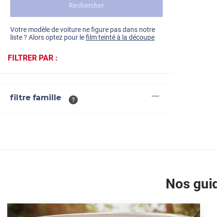
Rechercher
Dacia
Fiat
Voir tout
Votre modèle de voiture ne figure pas dans notre
liste ? Alors optez pour le
film teinté à la découpe
Ford
FILTRER PAR :
Honda
Hyundai
filtre famille
Kia
Land Rover
Mercedes-Benz
Mini
Nissan
Nos guid
Opel
Peugeot