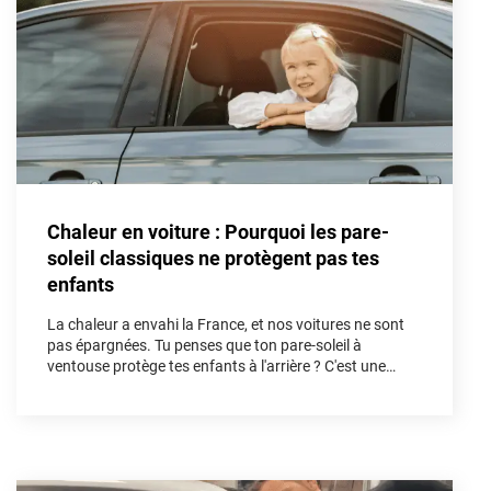
Porsche
Renault
Seat
Skoda
Tesla
Chaleur en voiture : Pourquoi les pare-
Toyota
soleil classiques ne protègent pas tes
enfants
Volkswagen
La chaleur a envahi la France, et nos voitures ne sont
pas épargnées. Tu penses que ton pare-soleil à
Acura
ventouse protège tes enfants à l'arrière ? C'est une
illusion. Dans cet article, nous allons démonter les
Aixam
fausses solutions et découvrir pourquoi le kit vitres
teintées sur mesure est l'unique arme absolue pour
Alfa Romeo
bloquer les UV et les infrarouges afin de sécuriser tes
trajets cet été.
Alpine