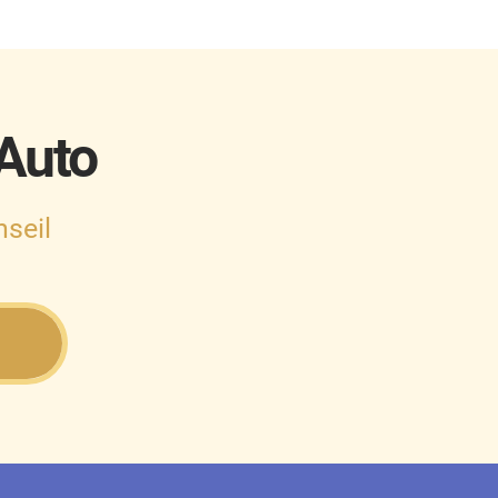
 Auto
seil