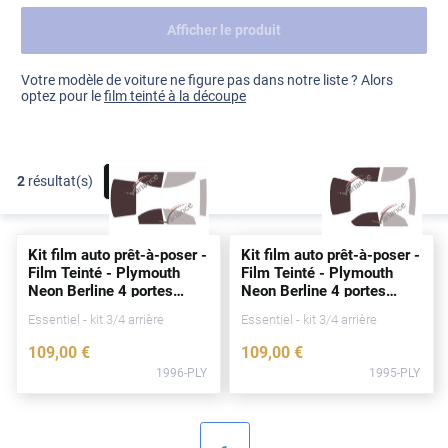
Afficher le produit
Dacia
Fiat
Voir tout
Votre modèle de voiture ne figure pas dans notre liste ? Alors
optez pour le
film teinté à la découpe
Ford
Honda
2
résultat(s)
FILTRER
Hyundai
Kia
Kit film auto prêt-à-poser -
Kit film auto prêt-à-poser -
Land Rover
Film Teinté - Plymouth
Film Teinté - Plymouth
Neon Berline 4
portes
Neon Berline 4
portes
Mercedes-Benz
(2000 - 2005)
(1995 - 1999)
Essentiel - kit 3/4 arrière
Essentiel - kit 3/4 arrière
Mini
109
,00
€
109
,00
€
1996-PLY
1995-PLY
Nissan
Opel