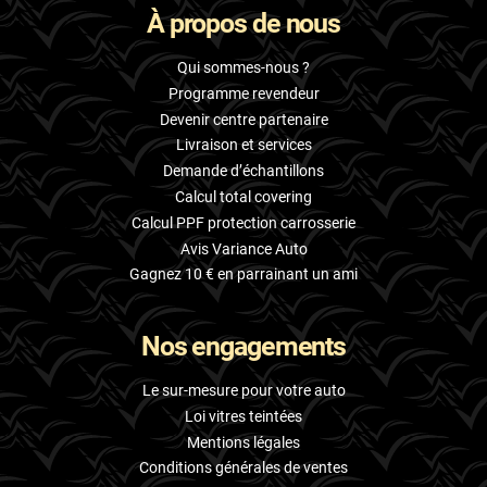
À propos de nous
Skoda
Smart
Qui sommes-nous ?
Programme revendeur
Ssangyong
Devenir centre partenaire
Livraison et services
Subaru
Demande d’échantillons
Suzuki
Calcul total covering
Calcul PPF protection carrosserie
Tata
Avis Variance Auto
Tesla
Gagnez 10 € en parrainant un ami
Toyota
Nos engagements
Volkswagen
Le sur-mesure pour votre auto
Volvo
Loi vitres teintées
Mentions légales
Xpeng
Conditions générales de ventes