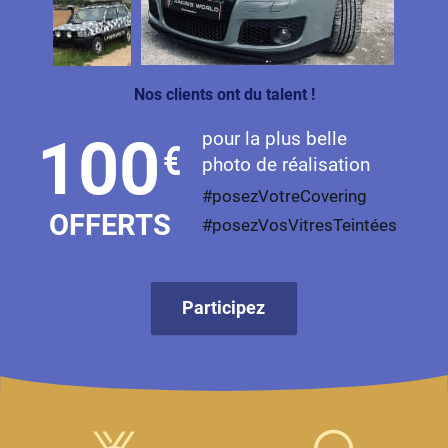
Livan
Lucid
Nos clients ont du talent !
Man
pour la plus belle
100
€
Maserati
photo de réalisation
Maybach
#posezVotreCovering
OFFERTS
#posezVosVitresTeintées
Mazda
McLaren
Participez
Mercedes-Benz
Mercury
MG
MicroCar