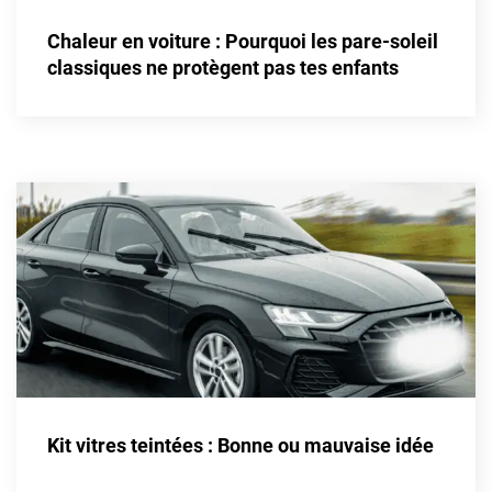
Alpine
Chaleur en voiture : Pourquoi les pare-soleil
Aston Martin
classiques ne protègent pas tes enfants
Audi
Bentley
Bmw
Buick
Byd
Cadillac
Changan
Chevrolet
Chrysler
Kit vitres teintées : Bonne ou mauvaise idée
Citroën