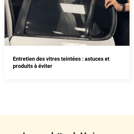
Fisker
Ford
Foton
Gac
Geely
Entretien des vitres teintées : astuces et
Genesis
produits à éviter
Geo
Gmc
Great
Grecav
Gwm
Holden