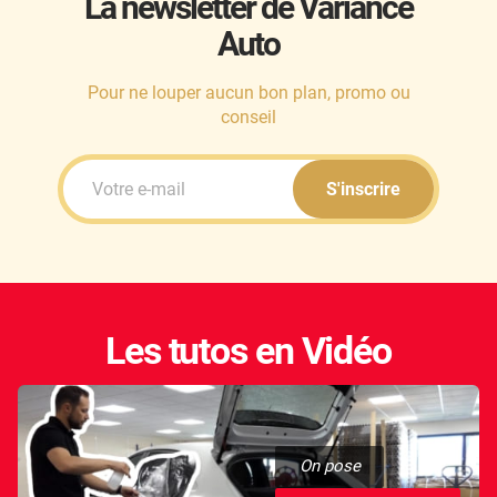
La newsletter de Variance
Auto
Honda
Hummer
Pour ne louper aucun bon plan, promo ou
conseil
Hyundai
Ineos
S'inscrire
Infiniti
Isuzu
Iveco
Les tutos en Vidéo
Jaecoo
Jaguar
Jeep
On pose
Jetour