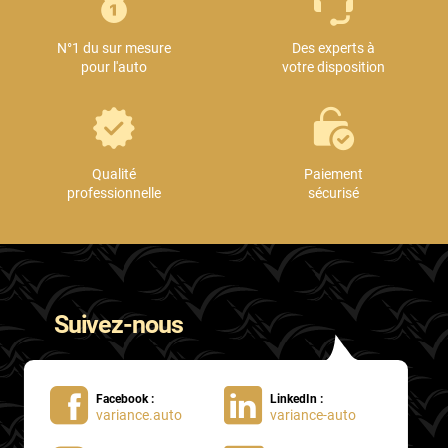
Mini
N°1 du sur mesure
Des experts à
Mitsubishi
pour l'auto
votre disposition
Nissan
Oldsmobile
Omoda
Qualité
Paiement
professionnelle
sécurisé
Opel
Ora
Peugeot
Suivez-nous
Plymouth
Polestar
Facebook :
LinkedIn :
Pontiac
variance.auto
variance-auto
Porsche