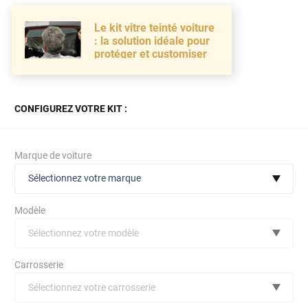
Le kit vitre teinté voiture
: la solution idéale pour
protéger et customiser
CONFIGUREZ VOTRE KIT :
Marque de voiture
Sélectionnez votre marque
Modèle
Sélectionnez votre modèle
Audi
Carrosserie
Bmw
Sélectionnez votre carrosserie
Citroën
(toutes)
undefined véhicule