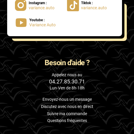
Instagram :
Tiktok :
variance.auto
variance.auto
Proton
Youtube :
Renault
Variance Auto
Rivian
Rolls
Rover
Besoin d'aide ?
Saab
Appelez nous au
04.27.85.30.71
Santana
Lun-Ven de 8h-18h
Saturn
Envoyez-nous un message
Scania
Discutez avec nous en direct
Suivre ma commande
Scion
Questions fréquentes
Seat