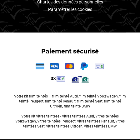
Chartes des données personnelles
Paramétrer les cookies
Paiement sécurisé
3X
Votre
kit film teintés
–
film teinté Audi
,
film teinté Volkswagen
,
film
teinté Peugeot
,
film teinté Renault
,
film teinté Seat
,
film teinté
Citroën
,
film teinté BMW
Votre
kit vitres teintées
-
vitres teintées Audi
,
vitres teintées
Volkswagen
,
vitres teintées Peugeot
,
vitres teintées Renault
,
vitres
teintées Seat
,
vitres teintées Citroën
,
vitres teintées BMW