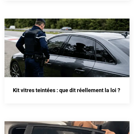
Cupra
Dacia
Daewoo
Daihatsu
Dodge
Dongfeng
Ds
Kit vitres teintées : que dit réellement la loi ?
Eagle
Ebro
Ferrari
Fiat