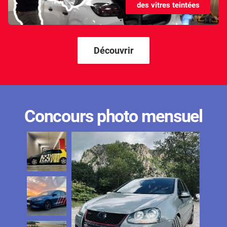
des vitres teintées
Kandi
Karma
Kgm/ssangyong
Découvrir
Kia
Lada
Lamborghini
Concours photo mensuel
Lancia
Land Rover
Ldv
Lexus
Ligier
Lincoln