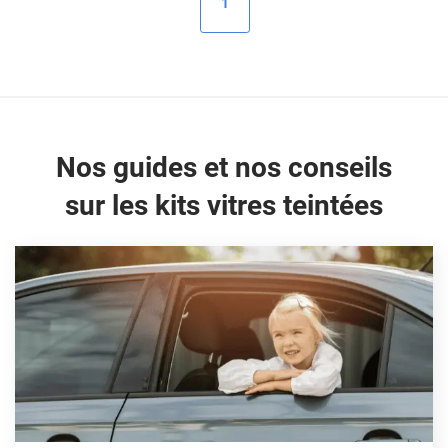
1
Peugeot
Porsche
Renault
Seat
Nos guides et nos conseils
Skoda
sur les kits vitres teintées
Tesla
Toyota
Volkswagen
Acura
Aixam
Alfa Romeo