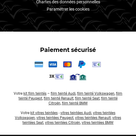
Chartes des données personnelles
Paramétrer les cookies
Paiement sécurisé
3X
Votre
kit film teintés
–
film teinté Audi
,
film teinté Volkswagen
,
film
teinté Peugeot
,
film teinté Renault
,
film teinté Seat
,
film teinté
Citroën
,
film teinté BMW
Votre
kit vitres teintées
-
vitres teintées Audi
,
vitres teintées
Volkswagen
,
vitres teintées Peugeot
,
vitres teintées Renault
,
vitres
teintées Seat
,
vitres teintées Citroën
,
vitres teintées BMW