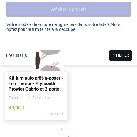
Afficher le produit
Dacia
Fiat
Voir tout
Votre modèle de voiture ne figure pas dans notre liste ? Alors
optez pour le
film teinté à la découpe
Ford
Honda
1
résultat(s)
FILTRER
Hyundai
Kia
Kit film auto prêt-à-poser -
Land Rover
Film Teinté - Plymouth
Prowler Cabriolet 2
portes
Mercedes-Benz
(1997 - 2002)
Essentiel - kit 3/4 arrière
Mini
49
,00
€
1997-PLY
Nissan
Opel