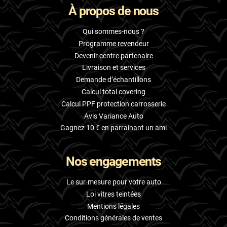
À propos de nous
Skoda
Smart
Qui sommes-nous ?
Programme revendeur
Ssangyong
Devenir centre partenaire
Livraison et services
Subaru
Demande d’échantillons
Suzuki
Calcul total covering
Calcul PPF protection carrosserie
Tata
Avis Variance Auto
Tesla
Gagnez 10 € en parrainant un ami
Toyota
Nos engagements
Volkswagen
Le sur-mesure pour votre auto
Volvo
Loi vitres teintées
Mentions légales
Xpeng
Conditions générales de ventes