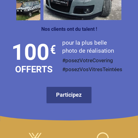
Livan
Lucid
Nos clients ont du talent !
Man
pour la plus belle
100
€
Maserati
photo de réalisation
Maybach
#posezVotreCovering
OFFERTS
#posezVosVitresTeintées
Mazda
McLaren
Participez
Mercedes-Benz
Mercury
MG
MicroCar