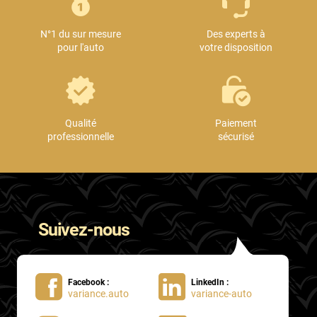
Mini
N°1 du sur mesure
Des experts à
Mitsubishi
pour l'auto
votre disposition
Nissan
Oldsmobile
Omoda
Qualité
Paiement
professionnelle
sécurisé
Opel
Ora
Peugeot
Suivez-nous
Plymouth
Polestar
Facebook :
LinkedIn :
Pontiac
variance.auto
variance-auto
Porsche