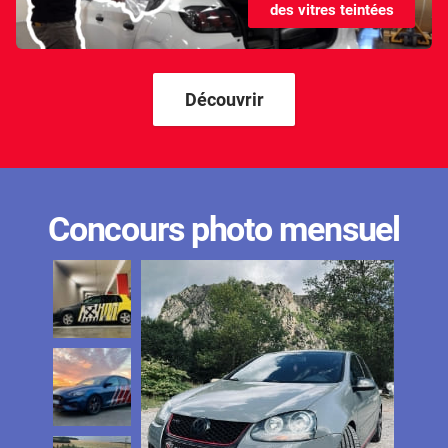
des vitres teintées
Kandi
Karma
Kgm/ssangyong
Découvrir
Kia
Lada
Lamborghini
Concours photo mensuel
Lancia
Land Rover
Ldv
Lexus
Ligier
Lincoln