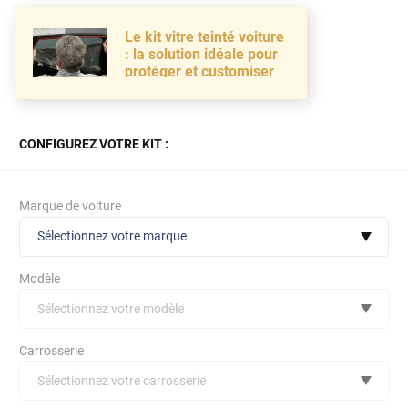
Le kit vitre teinté voiture
: la solution idéale pour
protéger et customiser
CONFIGUREZ VOTRE KIT :
Marque de voiture
Sélectionnez votre marque
Modèle
Sélectionnez votre modèle
Audi
Carrosserie
Bmw
Sélectionnez votre carrosserie
Citroën
(toutes)
undefined véhicule