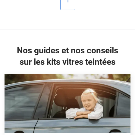
1
Peugeot
Porsche
Renault
Seat
Nos guides et nos conseils
Skoda
sur les kits vitres teintées
Tesla
Toyota
Volkswagen
Acura
Aixam
Alfa Romeo