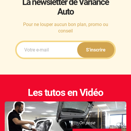
La newsletter de Variance
Auto
Honda
Hummer
Pour ne louper aucun bon plan, promo ou
conseil
Hyundai
Ineos
S'inscrire
Infiniti
Isuzu
Iveco
Les tutos en Vidéo
Jaecoo
Jaguar
Jeep
On pose
Jetour