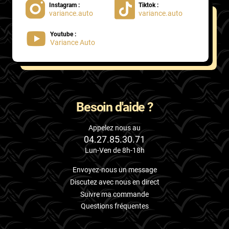
Instagram :
Tiktok :
variance.auto
variance.auto
Proton
Youtube :
Renault
Variance Auto
Rivian
Rolls
Rover
Besoin d'aide ?
Saab
Appelez nous au
04.27.85.30.71
Santana
Lun-Ven de 8h-18h
Saturn
Envoyez-nous un message
Scania
Discutez avec nous en direct
Suivre ma commande
Scion
Questions fréquentes
Seat