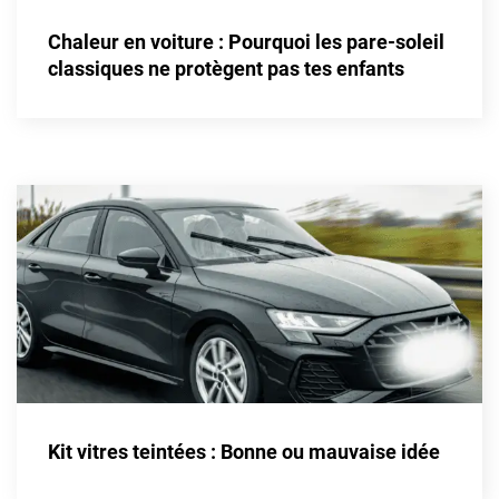
Alpine
Chaleur en voiture : Pourquoi les pare-soleil
Aston Martin
classiques ne protègent pas tes enfants
Audi
Bentley
Bmw
Buick
Byd
Cadillac
Changan
Chevrolet
Chrysler
Kit vitres teintées : Bonne ou mauvaise idée
Citroën