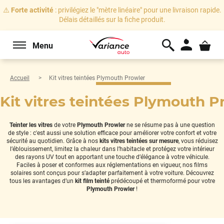
⚠️
Forte activité
: privilégiez le "mètre linéaire" pour une livraison rapide.
Délais détaillés sur la fiche produit.
Menu
Accueil
Kit vitres teintées Plymouth Prowler
Kit vitres teintées Plymouth P
Teinter les vitres
de votre
Plymouth Prowler
ne se résume pas à une question
de style : c'est aussi une solution efficace pour améliorer votre confort et votre
sécurité au quotidien. Grâce à nos
kits vitres teintées sur mesure
, vous réduisez
l’éblouissement, limitez la chaleur dans l’habitacle et protégez votre intérieur
des rayons UV tout en apportant une touche d’élégance à votre véhicule.
Faciles à poser et conformes aux réglementations en vigueur, nos films
solaires sont conçus pour s’adapter parfaitement à votre voiture. Découvrez
tous les avantages d’un
kit film teinté
prédécoupé et thermoformé pour votre
Plymouth Prowler
!