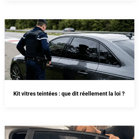
Cupra
Dacia
Daewoo
Daihatsu
Dodge
Dongfeng
Ds
Kit vitres teintées : que dit réellement la loi ?
Eagle
Ebro
Ferrari
Fiat