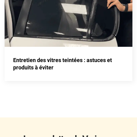
Fisker
Ford
Foton
Gac
Geely
Entretien des vitres teintées : astuces et
Genesis
produits à éviter
Geo
Gmc
Great
Grecav
Gwm
Holden