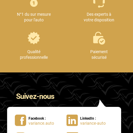
Mini
N°1 du sur mesure
Des experts à
Mitsubishi
pour l'auto
votre disposition
Nissan
Oldsmobile
Omoda
Qualité
Paiement
professionnelle
sécurisé
Opel
Ora
Peugeot
Suivez-nous
Plymouth
Polestar
Facebook :
LinkedIn :
Pontiac
variance.auto
variance-auto
Porsche