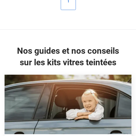
1
Peugeot
Porsche
Renault
Seat
Nos guides et nos conseils
Skoda
sur les kits vitres teintées
Tesla
Toyota
Volkswagen
Acura
Aixam
Alfa Romeo