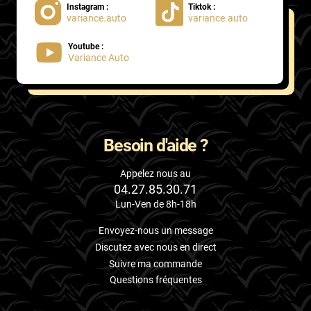
Instagram :
Tiktok :
variance.auto
variance.auto
Proton
Youtube :
Renault
Variance Auto
Rivian
Rolls
Rover
Besoin d'aide ?
Saab
Appelez nous au
04.27.85.30.71
Santana
Lun-Ven de 8h-18h
Saturn
Envoyez-nous un message
Scania
Discutez avec nous en direct
Suivre ma commande
Scion
Questions fréquentes
Seat