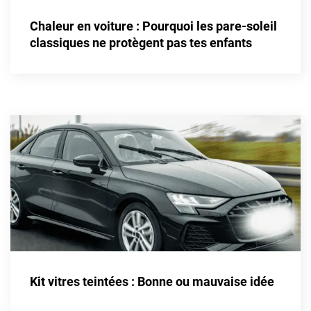
Alpine
Chaleur en voiture : Pourquoi les pare-soleil
Aston Martin
classiques ne protègent pas tes enfants
Audi
Bentley
Bmw
Buick
Byd
Cadillac
Changan
Chevrolet
Chrysler
Kit vitres teintées : Bonne ou mauvaise idée
Citroën