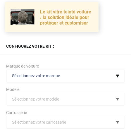
Le kit vitre teinté voiture
: la solution idéale pour
protéger et customiser
CONFIGUREZ VOTRE KIT :
Marque de voiture
Sélectionnez votre marque
Modèle
Sélectionnez votre modèle
Audi
Carrosserie
Bmw
Sélectionnez votre carrosserie
Citroën
(toutes)
undefined véhicule