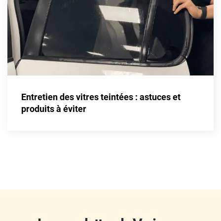
Fisker
Ford
Foton
Gac
Geely
Entretien des vitres teintées : astuces et
Genesis
produits à éviter
Geo
Gmc
Great
Grecav
Gwm
Holden