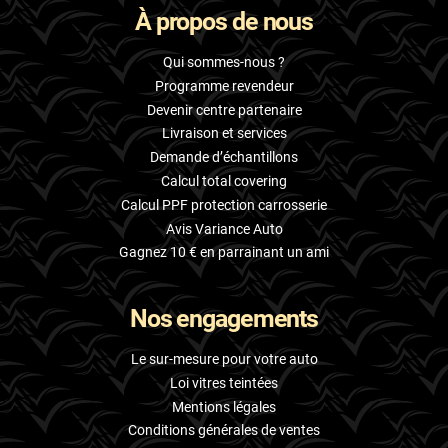
À propos de nous
Skoda
Smart
Qui sommes-nous ?
Programme revendeur
Ssangyong
Devenir centre partenaire
Livraison et services
Subaru
Demande d’échantillons
Suzuki
Calcul total covering
Calcul PPF protection carrosserie
Tata
Avis Variance Auto
Tesla
Gagnez 10 € en parrainant un ami
Toyota
Nos engagements
Volkswagen
Le sur-mesure pour votre auto
Volvo
Loi vitres teintées
Mentions légales
Xpeng
Conditions générales de ventes