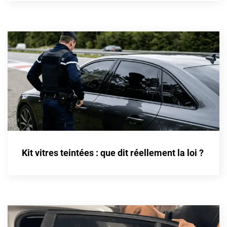
Cupra
Dacia
Daewoo
Daihatsu
Dodge
Dongfeng
Ds
Kit vitres teintées : que dit réellement la loi ?
Eagle
Ebro
Ferrari
Fiat