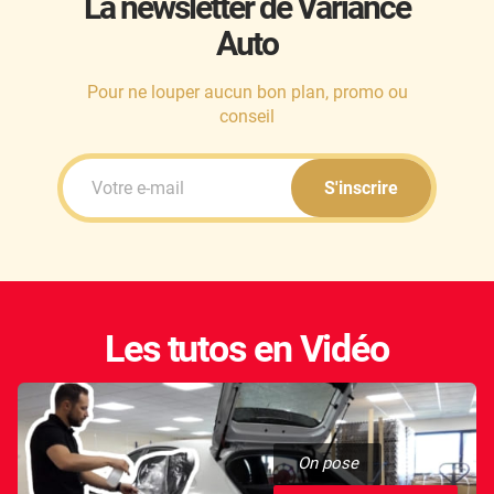
La newsletter de Variance
Auto
Honda
Hummer
Pour ne louper aucun bon plan, promo ou
conseil
Hyundai
Ineos
S'inscrire
Infiniti
Isuzu
Iveco
Les tutos en Vidéo
Jaecoo
Jaguar
Jeep
On pose
Jetour