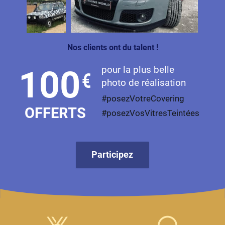
Livan
Lucid
Nos clients ont du talent !
Man
pour la plus belle
100
€
Maserati
photo de réalisation
Maybach
#posezVotreCovering
OFFERTS
#posezVosVitresTeintées
Mazda
McLaren
Participez
Mercedes-Benz
Mercury
MG
MicroCar