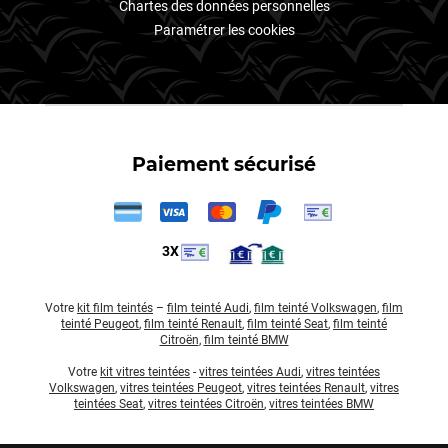
Chartes des données personnelles
Paramétrer les cookies
Paiement sécurisé
3X
Votre
kit film teintés
–
film teinté Audi
,
film teinté Volkswagen
,
film
teinté Peugeot
,
film teinté Renault
,
film teinté Seat
,
film teinté
Citroën
,
film teinté BMW
Votre
kit vitres teintées
-
vitres teintées Audi
,
vitres teintées
Volkswagen
,
vitres teintées Peugeot
,
vitres teintées Renault
,
vitres
teintées Seat
,
vitres teintées Citroën
,
vitres teintées BMW