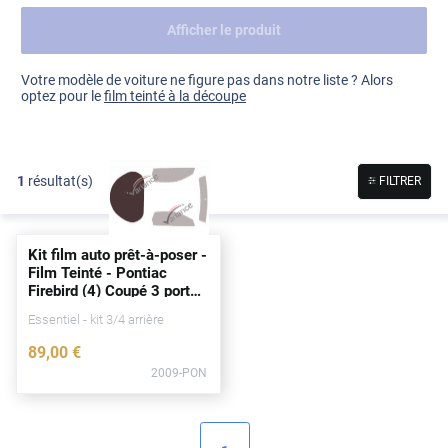
Afficher le produit
Dacia
Fiat
Voir tout
Votre modèle de voiture ne figure pas dans notre liste ? Alors
optez pour le
film teinté à la découpe
Ford
Honda
1
résultat(s)
FILTRER
Hyundai
Kia
Kit film auto prêt-à-poser -
Land Rover
Film Teinté - Pontiac
Firebird (4) Coupé 3
portes
Mercedes-Benz
(1993 - 2002)
Essentiel - kit 3/4 arrière
Mini
89
,00
€
2009-PON
Nissan
Opel