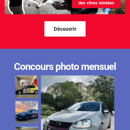
des vitres teintées
Kandi
Karma
Kgm/ssangyong
Découvrir
Kia
Lada
Lamborghini
Concours photo mensuel
Lancia
Land Rover
Ldv
Lexus
Ligier
Lincoln