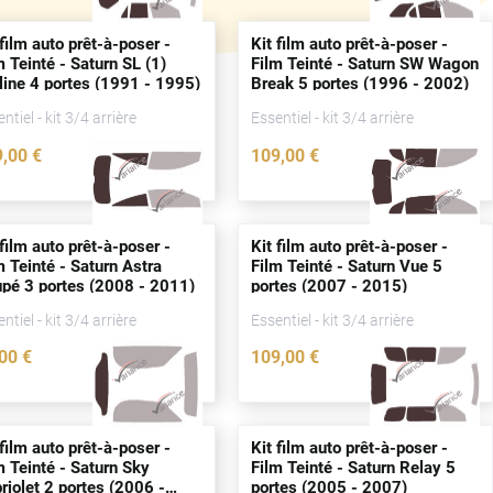
 film auto prêt-à-poser -
Kit film auto prêt-à-poser -
m Teinté - Saturn SL (1)
Film Teinté - Saturn SW Wagon
line 4
portes
(1991 - 1995)
Break 5
portes
(1996 - 2002)
ntiel - kit 3/4 arrière
Essentiel - kit 3/4 arrière
9
,00
€
109
,00
€
2234-SAT
2237-SAT
 film auto prêt-à-poser -
Kit film auto prêt-à-poser -
m Teinté - Saturn Astra
Film Teinté - Saturn Vue 5
upé 3
portes
(2008 - 2011)
portes
(2007 - 2015)
ntiel - kit 3/4 arrière
Essentiel - kit 3/4 arrière
,00
€
109
,00
€
2223-SAT
2239-SAT
 film auto prêt-à-poser -
Kit film auto prêt-à-poser -
m Teinté - Saturn Sky
Film Teinté - Saturn Relay 5
riolet 2
portes
(2006 -
portes
(2005 - 2007)