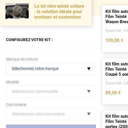
Le kit vitre teinté voiture
Kit film aut
: la solution idéale pour
Film Teinté 
protéger et customiser
Wagon Bre
1995)
Essentiel - ki
CONFIGUREZ VOTRE KIT :
109
,00
€
Marque de voiture
Kit film aut
Sélectionnez votre marque
Film Teinté
Coupé 5
po
Modèle
Essentiel - ki
Sélectionnez votre modèle
89
,00
€
Audi
Carrosserie
Bmw
Sélectionnez votre carrosserie
Kit film aut
Citroën
(toutes)
undefined véhicule
Film Teinté
portes
(200