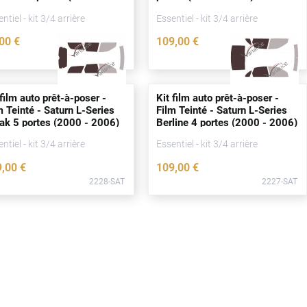
11)
ntiel - kit 3/4 arrière
Essentiel - kit 3/4 arrière
,00
€
109
,00
€
2233-SAT
2230-SAT
 film auto prêt-à-poser -
Kit film auto prêt-à-poser -
m Teinté - Saturn L-Series
Film Teinté - Saturn L-Series
eak 5
portes
(2000 - 2006)
Berline 4
portes
(2000 - 2006)
ntiel - kit 3/4 arrière
Essentiel - kit 3/4 arrière
9
,00
€
109
,00
€
2228-SAT
2227-SAT