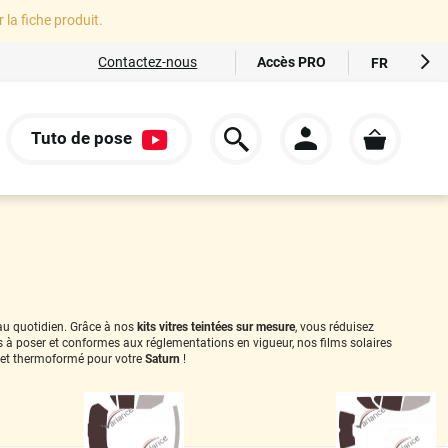
r la fiche produit.
Accès PRO
Contactez-nous
FR
EN
ES
Tuto de pose
IT
S
DE
 au quotidien. Grâce à nos
kits vitres teintées sur mesure
, vous réduisez
es à poser et conformes aux réglementations en vigueur, nos films solaires
et thermoformé pour votre
Saturn
!