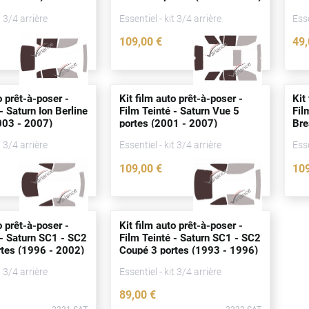
20
t 3/4 arrière
Essentiel - kit 3/4 arrière
Esse
109
,00
€
49
2229-SAT
2224-SAT
o prêt-à-poser -
Kit film auto prêt-à-poser -
Kit
- Saturn Ion Berline
Film Teinté - Saturn Vue 5
Fil
03 - 2007)
portes
(2001 - 2007)
Br
t 3/4 arrière
Essentiel - kit 3/4 arrière
Esse
109
,00
€
10
2225-SAT
2238-SAT
o prêt-à-poser -
Kit film auto prêt-à-poser -
 - Saturn SC1 - SC2
Film Teinté - Saturn SC1 - SC2
rtes
(1996 - 2002)
Coupé 3
portes
(1993 - 1996)
t 3/4 arrière
Essentiel - kit 3/4 arrière
89
,00
€