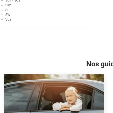
SC1 - SC2
Sky
Ford
SL
SW
Foton
Vue
Gac
Geely
Genesis
Geo
Nos guid
Gmc
Great
Grecav
Gwm
Holden