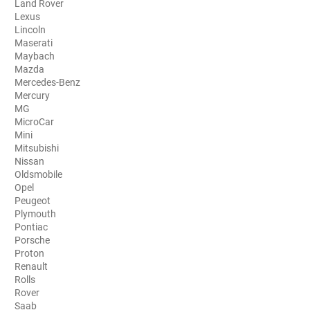
Land Rover
Lexus
Aston Martin
Lincoln
Maserati
Audi
Maybach
Mazda
Bentley
Mercedes-Benz
Mercury
Bmw
MG
MicroCar
Buick
Mini
Mitsubishi
Byd
Nissan
Oldsmobile
Cadillac
Opel
Peugeot
Changan
Plymouth
Pontiac
Chevrolet
Porsche
Proton
Chrysler
Renault
Rolls
Citroën
Rover
Saab