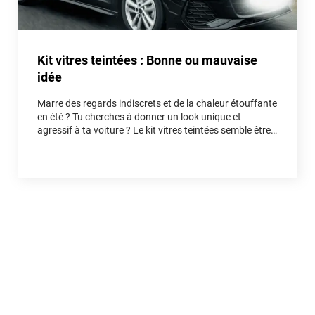
Kit vitres teintées : Bonne ou mauvaise
idée
Marre des regards indiscrets et de la chaleur étouffante
en été ? Tu cherches à donner un look unique et
agressif à ta voiture ? Le kit vitres teintées semble être
la solution idéale. Mais est-ce vraiment une bonne idée
pour ton auto, ou un piège qui va te faire perdre du
temps et de l'argent ? Entre fausses économies et
réelles astuces, on démêle le vrai du faux ensemble.