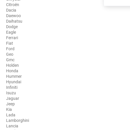
Citroën
Porsche
Dacia
Daewoo
Renault
Daihatsu
Dodge
Seat
Eagle
Ferrari
Skoda
Fiat
Ford
Geo
Tesla
Gmc
Holden
Toyota
Honda
Hummer
Volkswagen
Hyundai
Infiniti
Isuzu
Acura
Jaguar
Jeep
Aixam
Kia
Lada
Alfa Romeo
Lamborghini
Lancia
Alpine