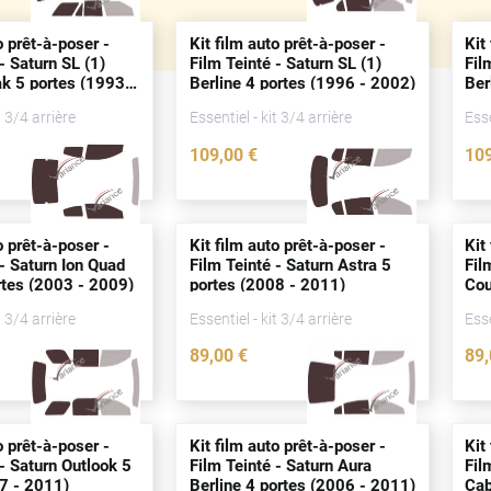
o prêt-à-poser -
Kit film auto prêt-à-poser -
Kit
- Saturn SL (1)
Film Teinté - Saturn SL (1)
Fil
ak 5
portes
(1993 -
Berline 4
portes
(1996 - 2002)
Ber
t 3/4 arrière
Essentiel - kit 3/4 arrière
Esse
109
,00
€
10
2236-SAT
2235-SAT
o prêt-à-poser -
Kit film auto prêt-à-poser -
Kit
 - Saturn Ion Quad
Film Teinté - Saturn Astra 5
Fil
rtes
(2003 - 2009)
portes
(2008 - 2011)
Co
t 3/4 arrière
Essentiel - kit 3/4 arrière
Esse
89
,00
€
89
2226-SAT
2222-SAT
o prêt-à-poser -
Kit film auto prêt-à-poser -
Kit
 - Saturn Outlook 5
Film Teinté - Saturn Aura
Fil
7 - 2011)
Berline 4
portes
(2006 - 2011)
Cab