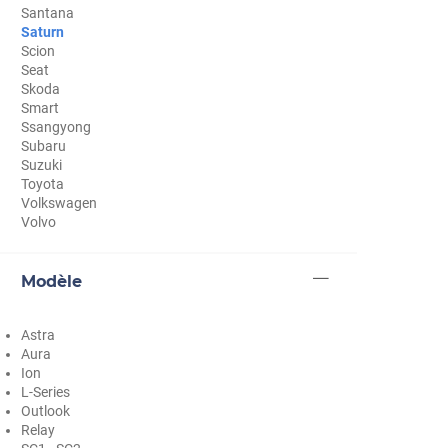
Santana
Cupra
Saturn
Scion
Dacia
Seat
Skoda
Daewoo
Smart
Ssangyong
Daihatsu
Subaru
Suzuki
Dodge
Toyota
Volkswagen
Dongfeng
Volvo
Ds
Modèle
Eagle
Ebro
Astra
Aura
Ferrari
Ion
L-Series
Fiat
Outlook
Relay
Fisker