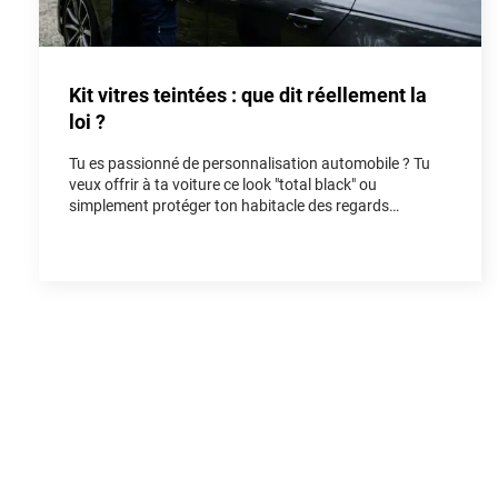
Kit vitres teintées : que dit réellement la
loi ?
Tu es passionné de personnalisation automobile ? Tu
veux offrir à ta voiture ce look "total black" ou
simplement protéger ton habitacle des regards
indiscrets et de la chaleur ? Poser un kit vitres teintées
est l'une des modifications les plus populaires pour
rendre un véhicule unique. Cependant, entre les
rumeurs de forum et la réalité du Code de la route, il est
facile de s'y perdre. Dans cet article, on fait le point
ensemble sur la loi vitres teintées pour que tu puisses
rouler avec style, tout en restant parfaitement en règle.