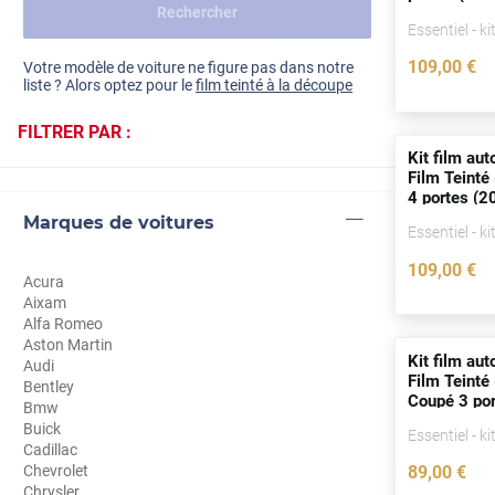
Rechercher
Dacia
Essentiel - ki
Fiat
Voir tout
109
,00
€
Votre modèle de voiture ne figure pas dans notre
liste ? Alors optez pour le
film teinté à la découpe
Ford
FILTRER PAR :
Honda
Kit film aut
Film Teinté 
Hyundai
4
portes
(20
Marques de voitures
Kia
Essentiel - ki
109
,00
€
Land Rover
Acura
Aixam
Mercedes-Benz
Alfa Romeo
Aston Martin
Mini
Kit film aut
Audi
Film Teinté
Bentley
Coupé 3
po
Nissan
Bmw
Buick
Essentiel - ki
Opel
Cadillac
Chevrolet
89
,00
€
Peugeot
Chrysler