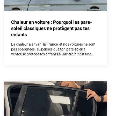
Honda
Hummer
Chaleur en voiture : Pourquoi les pare-
Hyundai
soleil classiques ne protègent pas tes
enfants
Ineos
La chaleur a envahi la France, et nos voitures ne sont
Infiniti
pas épargnées. Tu penses que ton pare-soleil à
ventouse protège tes enfants à l'arrière ? C'est une
Isuzu
illusion. Dans cet article, nous allons démonter les
fausses solutions et découvrir pourquoi le kit vitres
Iveco
teintées sur mesure est l'unique arme absolue pour
bloquer les UV et les infrarouges afin de sécuriser tes
Jaecoo
trajets cet été.
Jaguar
Jeep
Jetour
Kandi