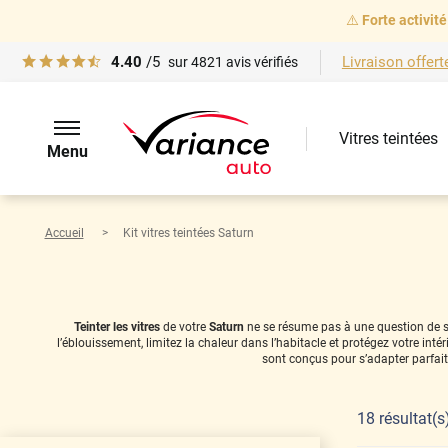
⚠️
Forte activité
4.40
/5
Livraison offert
sur
4821
avis vérifiés
Vitres teintées
Menu
Accueil
Kit vitres teintées Saturn
Teinter les vitres
de votre
Saturn
ne se résume pas à une question de sty
l’éblouissement, limitez la chaleur dans l’habitacle et protégez votre in
sont conçus pour s’adapter parfai
18
résultat(s