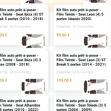
 film auto prêt-à-poser -
Kit film auto prêt-à-poser -
m Teinté - Seat Ibiza (4) ST
Film Teinté - Seat Leon (4) 5
eak 5
portes
(2010 - 2018)
portes
(
depuis
2020)
ntiel - kit 3/4 arrière
Essentiel - kit 3/4 arrière
,00
€
89
,00
€
2269-SEA
4539-SEA
 film auto prêt-à-poser -
Kit film auto prêt-à-poser -
m Teinté - Seat Ibiza (4) 3
Film Teinté - Seat Leon (3) ST
tes
(2008 - 2018)
Break 5
portes
(2014 - 2021)
ntiel - kit 3/4 arrière
Essentiel - kit 3/4 arrière
,00
€
109
,00
€
2267-SEA
3302-SEA
 film auto prêt-à-poser -
Kit film auto prêt-à-poser -
m Teinté - Seat Alhambra
Film Teinté - Seat Toledo (3) 5
 5
portes
(2010 - 2022)
portes
(2004 - 2009)