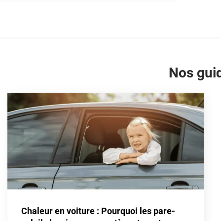
Honda
Hummer
Hyundai
Ineos
Nos guid
Infiniti
Isuzu
Iveco
Jaecoo
Jaguar
Jeep
Jetour
Chaleur en voiture : Pourquoi les pare-
Kandi