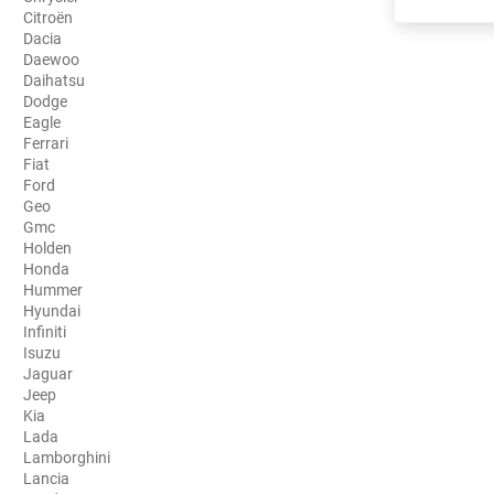
Citroën
Porsche
Dacia
Daewoo
Renault
Daihatsu
Dodge
Seat
Eagle
Ferrari
Skoda
Fiat
Ford
Geo
Tesla
Gmc
Holden
Toyota
Honda
Hummer
Volkswagen
Hyundai
Infiniti
Isuzu
Acura
Jaguar
Jeep
Aixam
Kia
Lada
Alfa Romeo
Lamborghini
Lancia
Alpine