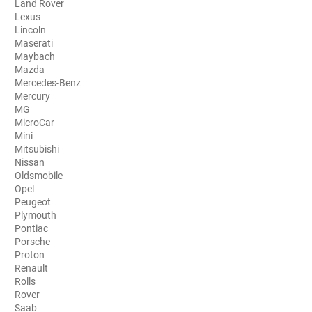
Land Rover
Lexus
Aston Martin
Lincoln
Maserati
Audi
Maybach
Mazda
Bentley
Mercedes-Benz
Mercury
Bmw
MG
MicroCar
Buick
Mini
Mitsubishi
Byd
Nissan
Oldsmobile
Cadillac
Opel
Peugeot
Changan
Plymouth
Pontiac
Chevrolet
Porsche
Proton
Chrysler
Renault
Rolls
Citroën
Rover
Saab