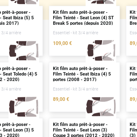
o prêt-à-poser -
Kit film auto prêt-à-poser -
Kit
- Seat Ibiza (5) 5
Film Teinté - Seat Leon (4) ST
Fil
uis
2017)
Break 5
portes
(
depuis
2020)
Br
t 3/4 arrière
Essentiel - kit 3/4 arrière
Esse
109
,00
€
89
3802-SEA
4724-SEA
o prêt-à-poser -
Kit film auto prêt-à-poser -
Kit
- Seat Toledo (4) 5
Film Teinté - Seat Ibiza (4) 5
Fil
2 - 2020)
portes
(2008 - 2017)
por
t 3/4 arrière
Essentiel - kit 3/4 arrière
Esse
89
,00
€
89
3064-SEA
2268-SEA
o prêt-à-poser -
Kit film auto prêt-à-poser -
Kit
- Seat Leon (3) 5
Film Teinté - Seat Leon (3)
Fil
3 - 2020)
Coupe 3
portes
(2012 - 2020)
(3)