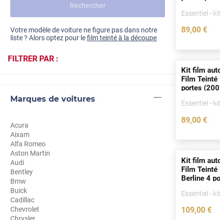
Rechercher
Dacia
Essentiel - ki
Fiat
Voir tout
89
,00
€
Votre modèle de voiture ne figure pas dans notre
liste ? Alors optez pour le
film teinté à la découpe
Ford
FILTRER PAR :
Honda
Kit film aut
Film Teinté 
Hyundai
portes
(200
Marques de voitures
Kia
Essentiel - ki
89
,00
€
Land Rover
Acura
Aixam
Mercedes-Benz
Alfa Romeo
Aston Martin
Mini
Kit film aut
Audi
Film Teinté
Bentley
Berline 4
po
Nissan
Bmw
Buick
Essentiel - ki
Opel
Cadillac
Chevrolet
109
,00
€
Peugeot
Chrysler