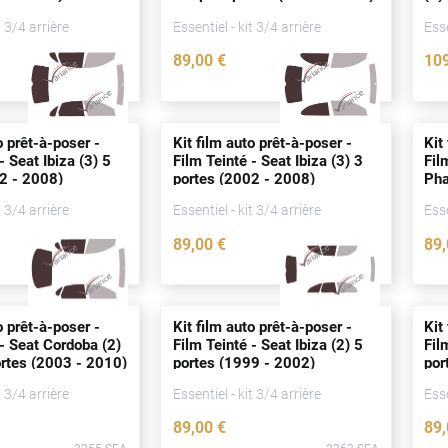
t 3/4 arrière
Essentiel - kit 3/4 arrière
Esse
89
,00
€
10
3092-SEA
3169-SEA
o prêt-à-poser -
Kit film auto prêt-à-poser -
Kit
- Seat Ibiza (3) 5
Film Teinté - Seat Ibiza (3) 3
Fil
2 - 2008)
portes
(2002 - 2008)
Ph
20
t 3/4 arrière
Essentiel - kit 3/4 arrière
Esse
89
,00
€
89
2266-SEA
2265-SEA
o prêt-à-poser -
Kit film auto prêt-à-poser -
Kit
 - Seat Cordoba (2)
Film Teinté - Seat Ibiza (2) 5
Fil
rtes
(2003 - 2010)
portes
(1999 - 2002)
por
t 3/4 arrière
Essentiel - kit 3/4 arrière
Esse
89
,00
€
89