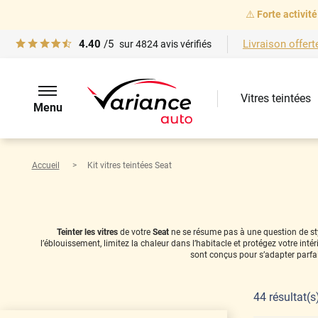
⚠️
Forte activité
4.40
/5
Livraison offert
sur
4824
avis vérifiés
Vitres teintées
Menu
Accueil
Kit vitres teintées Seat
Teinter les vitres
de votre
Seat
ne se résume pas à une question de styl
l’éblouissement, limitez la chaleur dans l’habitacle et protégez votre in
sont conçus pour s’adapter parfa
44
résultat(s