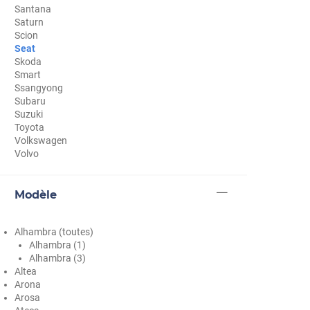
Santana
Cupra
Saturn
Scion
Dacia
Seat
Skoda
Daewoo
Smart
Ssangyong
Daihatsu
Subaru
Suzuki
Dodge
Toyota
Volkswagen
Dongfeng
Volvo
Ds
Modèle
Eagle
Ebro
Alhambra (toutes)
Alhambra (1)
Ferrari
Alhambra (3)
Altea
Fiat
Arona
Arosa
Fisker