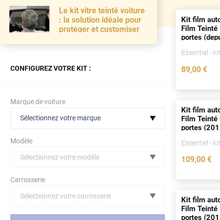
Le kit vitre teinté voiture
Kit film aut
: la solution idéale pour
Film Teinté 
protéger et customiser
portes
(
dep
Essentiel - ki
CONFIGUREZ VOTRE KIT :
89
,00
€
Marque de voiture
Kit film aut
Sélectionnez votre marque
Film Teinté 
portes
(201
Modèle
Essentiel - ki
Sélectionnez votre modèle
109
,00
€
Audi
Carrosserie
Bmw
Sélectionnez votre carrosserie
Kit film aut
Citroën
(toutes)
undefined véhicule
Film Teinté 
portes
(201