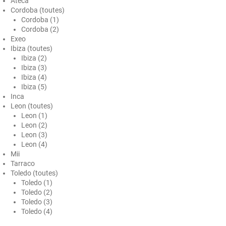
Ateca
Cordoba (toutes)
Ford
Cordoba (1)
Cordoba (2)
Foton
Exeo
Ibiza (toutes)
Gac
Ibiza (2)
Ibiza (3)
Geely
Ibiza (4)
Ibiza (5)
Genesis
Inca
Leon (toutes)
Geo
Leon (1)
Leon (2)
Leon (3)
Gmc
Leon (4)
Mii
Great
Tarraco
Toledo (toutes)
Grecav
Toledo (1)
Toledo (2)
Gwm
Toledo (3)
Toledo (4)
Holden