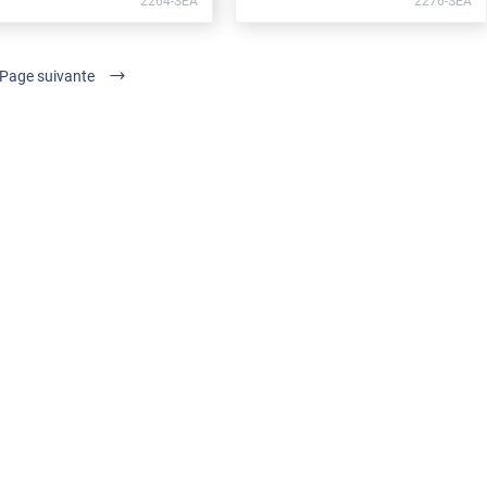
2264-SEA
2276-SEA
Page suivante