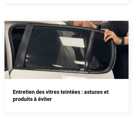
Kandi
Karma
Kgm/ssangyong
Kia
Lada
Lamborghini
Lancia
Land Rover
Entretien des vitres teintées : astuces et
Ldv
produits à éviter
Lexus
Ligier
Lincoln