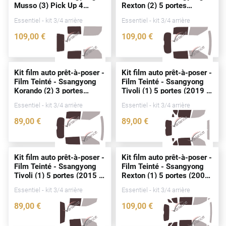
Musso (3) Pick Up 4
Rexton (2) 5
portes
Peugeot
portes
(2018 - 2026)
(
depuis
2018)
Essentiel - kit 3/4 arrière
Essentiel - kit 3/4 arrière
Porsche
109
,00
€
109
,00
€
Renault
5265-SSA
3969-SSA
Seat
Kit film auto prêt-à-poser -
Kit film auto prêt-à-poser -
Film Teinté - Ssangyong
Film Teinté - Ssangyong
Skoda
Korando (2) 3
portes
Tivoli (1) 5
portes
(2019 -
(1997 - 2006)
2023)
Tesla
Essentiel - kit 3/4 arrière
Essentiel - kit 3/4 arrière
89
,00
€
89
,00
€
Toyota
2302-SSA
4493-SSA
Volkswagen
Kit film auto prêt-à-poser -
Kit film auto prêt-à-poser -
Film Teinté - Ssangyong
Film Teinté - Ssangyong
Acura
Tivoli (1) 5
portes
(2015 -
Rexton (1) 5
portes
(2002
2019)
- 2017)
Essentiel - kit 3/4 arrière
Essentiel - kit 3/4 arrière
Aixam
89
,00
€
109
,00
€
Alfa Romeo
3545-SSA
2305-SSA