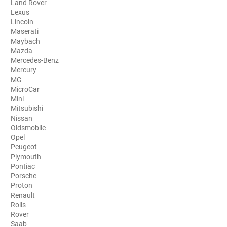
Land Rover
Lexus
Aston Martin
Lincoln
Maserati
Audi
Maybach
Mazda
Bentley
Mercedes-Benz
Mercury
Bmw
MG
MicroCar
Buick
Mini
Mitsubishi
Byd
Nissan
Oldsmobile
Cadillac
Opel
Peugeot
Changan
Plymouth
Pontiac
Chevrolet
Porsche
Proton
Chrysler
Renault
Rolls
Citroën
Rover
Saab