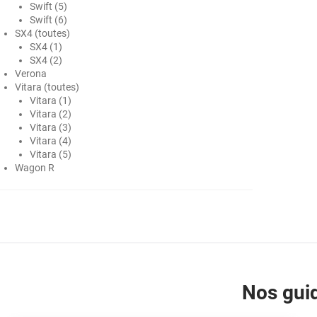
Swift (5)
Honda
Swift (6)
SX4 (toutes)
Hummer
SX4 (1)
SX4 (2)
Hyundai
Verona
Vitara (toutes)
Ineos
Vitara (1)
Vitara (2)
Infiniti
Vitara (3)
Vitara (4)
Isuzu
Vitara (5)
Wagon R
Iveco
Jaecoo
Jaguar
Jeep
Jetour
Nos guid
Kandi