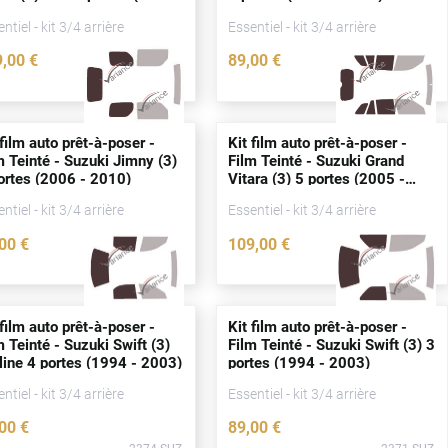
018)
ntiel - kit 3/4 arrière
Essentiel - kit 3/4 arrière
9
,00
€
89
,00
€
2383-SUZ
2366-SUZ
 film auto prêt-à-poser -
Kit film auto prêt-à-poser -
m Teinté - Suzuki Jimny (3)
Film Teinté - Suzuki Grand
ortes
(2006 - 2010)
Vitara (3) 5
portes
(2005 -
2015)
ntiel - kit 3/4 arrière
Essentiel - kit 3/4 arrière
,00
€
109
,00
€
2357-SUZ
2352-SUZ
 film auto prêt-à-poser -
Kit film auto prêt-à-poser -
m Teinté - Suzuki Swift (3)
Film Teinté - Suzuki Swift (3) 3
line 4
portes
(1994 - 2003)
portes
(1994 - 2003)
ntiel - kit 3/4 arrière
Essentiel - kit 3/4 arrière
,00
€
89
,00
€