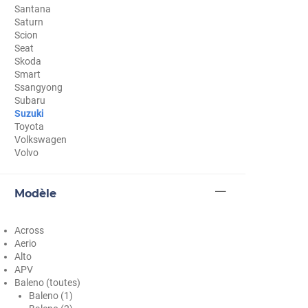
Santana
Cupra
Saturn
Scion
Dacia
Seat
Skoda
Daewoo
Smart
Ssangyong
Daihatsu
Subaru
Suzuki
Dodge
Toyota
Volkswagen
Dongfeng
Volvo
Ds
Modèle
Eagle
Ebro
Across
Aerio
Ferrari
Alto
APV
Fiat
Baleno (toutes)
Baleno (1)
Fisker