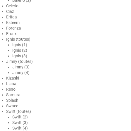
Baleno (2)
Celerio
Ford
Ciaz
Eritga
Foton
Esteem
Forenza
Gac
Fronx
Ignis (toutes)
Geely
Ignis (1)
Ignis (2)
Genesis
Ignis (3)
Jimny (toutes)
Geo
Jimny (3)
Jimny (4)
Kizaski
Gmc
Liana
Reno
Great
Samurai
Splash
Grecav
Swace
Swift (toutes)
Gwm
Swift (2)
Swift (3)
Holden
Swift (4)