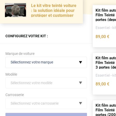
Le kit vitre teinté voiture
Kit film aut
: la solution idéale pour
Film Teinté 
protéger et customiser
portes
(
dep
Essentiel - ki
CONFIGUREZ VOTRE KIT :
89
,00
€
Marque de voiture
Kit film aut
Sélectionnez votre marque
Film Teinté
3
portes
(
de
Modèle
Essentiel - ki
Sélectionnez votre modèle
89
,00
€
Audi
Carrosserie
Bmw
Sélectionnez votre carrosserie
Kit film aut
Citroën
(toutes)
undefined véhicule
Film Teinté 
portes
(200