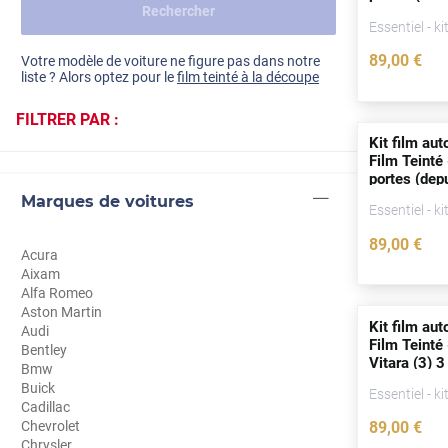
Rechercher
Dacia
Essentiel - ki
Fiat
Voir tout
89
,00
€
Votre modèle de voiture ne figure pas dans notre
liste ? Alors optez pour le
film teinté à la découpe
Ford
FILTRER PAR :
Honda
Kit film aut
Film Teinté 
Hyundai
portes
(
dep
Marques de voitures
Kia
Essentiel - ki
89
,00
€
Land Rover
Acura
Aixam
Mercedes-Benz
Alfa Romeo
Aston Martin
Mini
Kit film aut
Audi
Film Teinté
Bentley
Vitara (3) 
Nissan
Bmw
2015)
Buick
Essentiel - ki
Opel
Cadillac
Chevrolet
89
,00
€
Peugeot
Chrysler