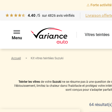
⚠️
Forte activité
4.40
/5
Livraison offert
sur
4826
avis vérifiés
Vitres teintées
Menu
Accueil
Kit vitres teintées Suzuki
Teinter les vitres
de votre
Suzuki
ne se résume pas à une question de sty
l’éblouissement, limitez la chaleur dans l’habitacle et protégez votre in
sont conçus pour s’adapter parfai
64
résultat(s