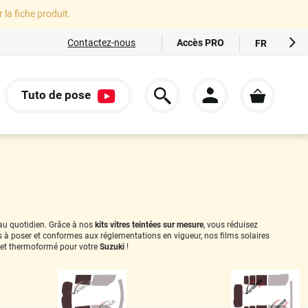
r la fiche produit.
Accès PRO
Contactez-nous
FR
EN
ES
Tuto de pose
IT
S
DE
 au quotidien. Grâce à nos
kits vitres teintées sur mesure
, vous réduisez
es à poser et conformes aux réglementations en vigueur, nos films solaires
et thermoformé pour votre
Suzuki
!