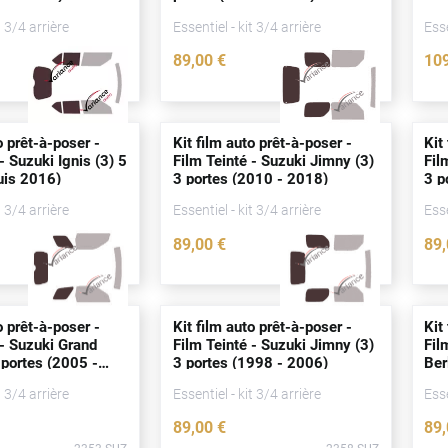
- 2
t 3/4 arrière
Essentiel - kit 3/4 arrière
Esse
89
,00
€
10
2367-SUZ
2368-SUZ
o prêt-à-poser -
Kit film auto prêt-à-poser -
Kit
- Suzuki Ignis (3) 5
Film Teinté - Suzuki Jimny (3)
Fil
uis
2016)
3
portes
(2010 - 2018)
3
p
t 3/4 arrière
Essentiel - kit 3/4 arrière
Esse
89
,00
€
89
5407-SUZ
2359-SUZ
o prêt-à-poser -
Kit film auto prêt-à-poser -
Kit
 - Suzuki Grand
Film Teinté - Suzuki Jimny (3)
Fil
3
portes
(2005 -
3
portes
(1998 - 2006)
Ber
t 3/4 arrière
Essentiel - kit 3/4 arrière
Esse
89
,00
€
89