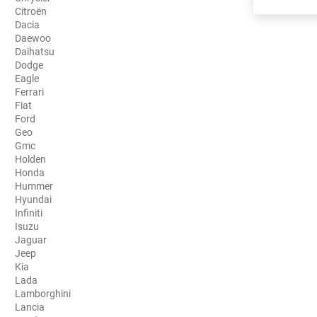
Citroën
Porsche
Dacia
Daewoo
Renault
Daihatsu
Dodge
Seat
Eagle
Ferrari
Skoda
Fiat
Ford
Geo
Tesla
Gmc
Holden
Toyota
Honda
Hummer
Volkswagen
Hyundai
Infiniti
Isuzu
Acura
Jaguar
Jeep
Aixam
Kia
Lada
Alfa Romeo
Lamborghini
Lancia
Alpine