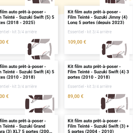
 film auto prêt-à-poser -
Kit film auto prêt-à-poser -
m Teinté - Suzuki Swift (5) 5
Film Teinté - Suzuki Jimny (4)
tes
(2018 - 2025)
Long 5
portes
(
depuis
2023)
ntiel - kit 3/4 arrière
Essentiel - kit 3/4 arrière
,00
€
109
,00
€
4519-SUZ
5084-SUZ
 film auto prêt-à-poser -
Kit film auto prêt-à-poser -
m Teinté - Suzuki Swift (4) 5
Film Teinté - Suzuki Swift (4) 3
tes
(2010 - 2018)
portes
(2010 - 2018)
ntiel - kit 3/4 arrière
Essentiel - kit 3/4 arrière
,00
€
89
,00
€
2372-SUZ
2373-SUZ
 film auto prêt-à-poser -
Kit film auto prêt-à-poser -
m Teinté - Suzuki Grand
Film Teinté - Suzuki Swift (3) +
ara (3) XL7 5
portes
(2006
5
portes
(2004 - 2010)