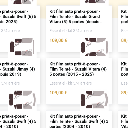
o prêt-à-poser -
Kit film auto prêt-à-poser -
Kit
- Suzuki Swift (6) 5
Film Teinté - Suzuki Grand
Fil
uis
2025)
Vitara (5) 5
portes
(
depuis
por
2024)
t 3/4 arrière
Essentiel - kit 3/4 arrière
Esse
109
,00
€
89
5088-SUZ
5275-SUZ
o prêt-à-poser -
Kit film auto prêt-à-poser -
Kit
 - Suzuki Jimny (4)
Film Teinté - Suzuki Vitara (4)
Fil
puis
2019)
5
portes
(2015 - 2025)
por
t 3/4 arrière
Essentiel - kit 3/4 arrière
Esse
109
,00
€
89
4525-SUZ
3482-SUZ
o prêt-à-poser -
Kit film auto prêt-à-poser -
Kit
- Suzuki Swift (4) 5
Film Teinté - Suzuki Swift (4) 3
Fil
4 - 2010)
portes
(2004 - 2010)
Vit