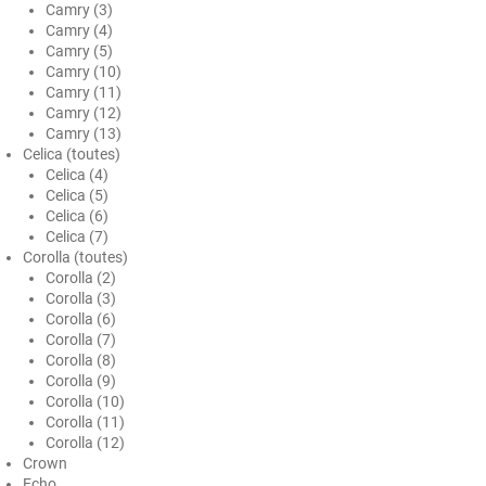
Camry (3)
Honda
Camry (4)
Camry (5)
Hummer
Camry (10)
Camry (11)
Hyundai
Camry (12)
Camry (13)
Ineos
Celica (toutes)
Celica (4)
Infiniti
Celica (5)
Celica (6)
Isuzu
Celica (7)
Corolla (toutes)
Iveco
Corolla (2)
Corolla (3)
Jaecoo
Corolla (6)
Corolla (7)
Jaguar
Corolla (8)
Corolla (9)
Jeep
Corolla (10)
Corolla (11)
Jetour
Corolla (12)
Crown
Kandi
Echo