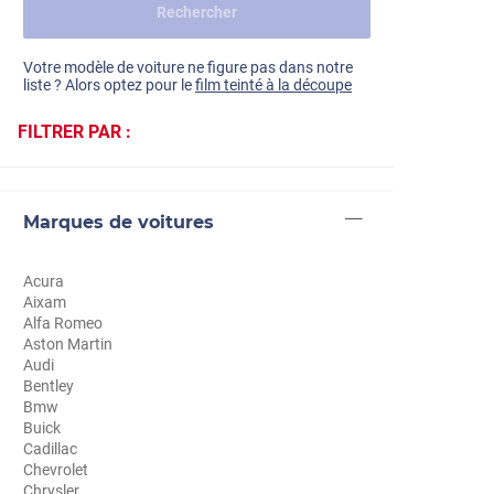
Rechercher
Dacia
Fiat
Voir tout
Votre modèle de voiture ne figure pas dans notre
liste ? Alors optez pour le
film teinté à la découpe
Ford
FILTRER PAR :
Honda
Hyundai
Marques de voitures
Kia
Land Rover
Acura
Aixam
Mercedes-Benz
Alfa Romeo
Aston Martin
Mini
Audi
Bentley
Nissan
Bmw
Buick
Opel
Cadillac
Chevrolet
Peugeot
Chrysler