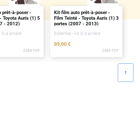
o prêt-à-poser -
Kit film auto prêt-à-poser -
- Toyota Auris (1) 5
Film Teinté - Toyota Auris (1) 3
7 - 2012)
portes
(2007 - 2013)
t 3/4 arrière
Essentiel - kit 3/4 arrière
89
,00
€
2384-TOY
2385-TOY
1