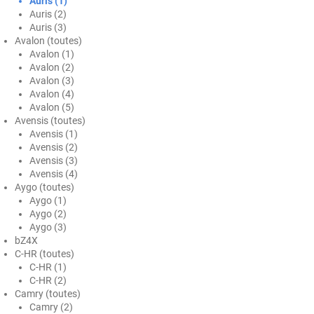
Auris (1)
Auris (2)
Ford
Auris (3)
Avalon (toutes)
Foton
Avalon (1)
Avalon (2)
Gac
Avalon (3)
Avalon (4)
Geely
Avalon (5)
Avensis (toutes)
Genesis
Avensis (1)
Avensis (2)
Geo
Avensis (3)
Avensis (4)
Aygo (toutes)
Gmc
Aygo (1)
Aygo (2)
Great
Aygo (3)
bZ4X
Grecav
C-HR (toutes)
C-HR (1)
Gwm
C-HR (2)
Camry (toutes)
Holden
Camry (2)