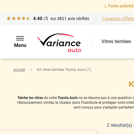
⚠️
Forte activité
4.40
/5
Livraison offert
sur
4821
avis vérifiés
Vitres teintées
Menu
Accueil
Kit vitres teintées Toyota Auris (1)
K
Teinter les vitres
de votre
Toyota Auris
ne se résume pas à une question de 
l’éblouissement, limitez la chaleur dans l’habitacle et protégez votre in
sont conçus pour s’adapter parfaitem
2
résultat(s)