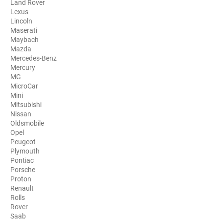
Land Rover
Lexus
Aston Martin
Lincoln
Maserati
Audi
Maybach
Mazda
Bentley
Mercedes-Benz
Mercury
Bmw
MG
MicroCar
Buick
Mini
Mitsubishi
Byd
Nissan
Oldsmobile
Cadillac
Opel
Peugeot
Changan
Plymouth
Pontiac
Chevrolet
Porsche
Proton
Chrysler
Renault
Rolls
Citroën
Rover
Saab