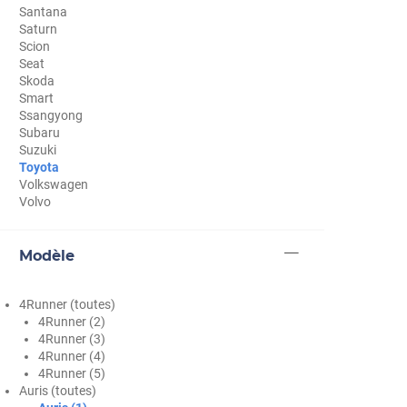
Santana
Cupra
Saturn
Scion
Dacia
Seat
Skoda
Daewoo
Smart
Ssangyong
Daihatsu
Subaru
Suzuki
Dodge
Toyota
Volkswagen
Dongfeng
Volvo
Ds
Modèle
Eagle
Ebro
4Runner (toutes)
4Runner (2)
Ferrari
4Runner (3)
4Runner (4)
Fiat
4Runner (5)
Auris (toutes)
Fisker