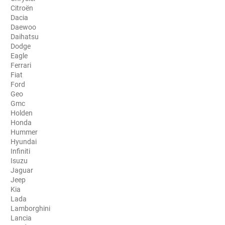
Citroën
Porsche
Dacia
Daewoo
Renault
Daihatsu
Dodge
Seat
Eagle
Ferrari
Skoda
Fiat
Ford
Geo
Tesla
Gmc
Holden
Toyota
Honda
Hummer
Volkswagen
Hyundai
Infiniti
Isuzu
Acura
Jaguar
Jeep
Aixam
Kia
Lada
Alfa Romeo
Lamborghini
Lancia
Alpine