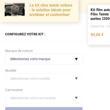
Le kit vitre teinté voiture
Kit film aut
: la solution idéale pour
Film Teinté 
protéger et customiser
portes
(200
Essentiel - ki
CONFIGUREZ VOTRE KIT :
89
,00
€
Marque de voiture
Sélectionnez votre marque
Modèle
Sélectionnez votre modèle
Audi
Carrosserie
Bmw
Sélectionnez votre carrosserie
Citroën
(toutes)
undefined véhicule