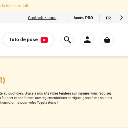
r la fiche produit.
Accès PRO
Contactez-nous
FR
EN
ES
Tuto de pose
IT
S
DE
1)
ité au quotidien. Grâce à nos
kits vitres teintées sur mesure
, vous réduisez
es à poser et conformes aux réglementations en vigueur, nos films solaires
thermoformé pour votre
Toyota Auris
!