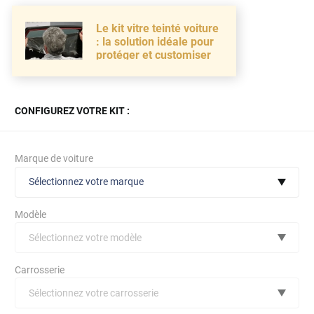
Le kit vitre teinté voiture
: la solution idéale pour
protéger et customiser
CONFIGUREZ VOTRE KIT :
Marque de voiture
Sélectionnez votre marque
Modèle
Sélectionnez votre modèle
Audi
Carrosserie
Bmw
Sélectionnez votre carrosserie
Citroën
(toutes)
undefined véhicule