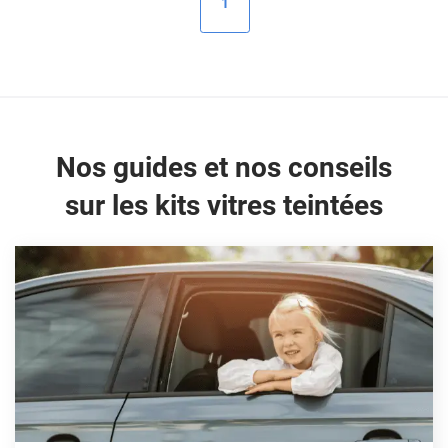
1
Peugeot
Porsche
Renault
Seat
Nos guides et nos conseils
Skoda
sur les kits vitres teintées
Tesla
Toyota
Volkswagen
Acura
Aixam
Alfa Romeo