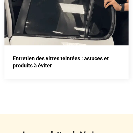
Fisker
Ford
Foton
Gac
Geely
Entretien des vitres teintées : astuces et
Genesis
produits à éviter
Geo
Gmc
Great
Grecav
Gwm
Holden