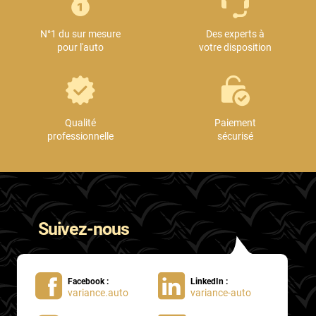
Mini
N°1 du sur mesure
Des experts à
Mitsubishi
pour l'auto
votre disposition
Nissan
Oldsmobile
Omoda
Qualité
Paiement
professionnelle
sécurisé
Opel
Ora
Peugeot
Suivez-nous
Plymouth
Polestar
Facebook :
LinkedIn :
Pontiac
variance.auto
variance-auto
Porsche