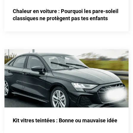
Alpine
Chaleur en voiture : Pourquoi les pare-soleil
Aston Martin
classiques ne protègent pas tes enfants
Audi
Bentley
Bmw
Buick
Byd
Cadillac
Changan
Chevrolet
Chrysler
Kit vitres teintées : Bonne ou mauvaise idée
Citroën