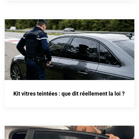
Cupra
Dacia
Daewoo
Daihatsu
Dodge
Dongfeng
Ds
Kit vitres teintées : que dit réellement la loi ?
Eagle
Ebro
Ferrari
Fiat