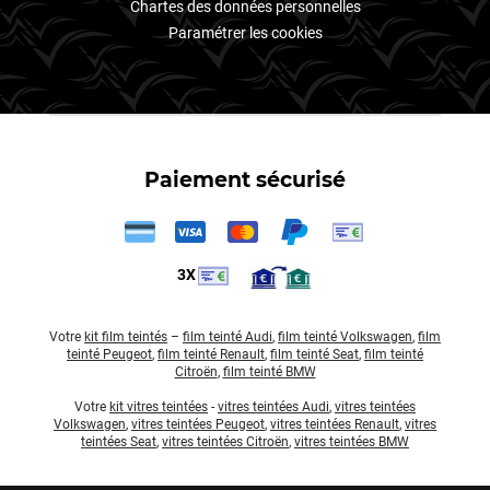
Chartes des données personnelles
Paramétrer les cookies
Paiement sécurisé
3X
Votre
kit film teintés
–
film teinté Audi
,
film teinté Volkswagen
,
film
teinté Peugeot
,
film teinté Renault
,
film teinté Seat
,
film teinté
Citroën
,
film teinté BMW
Votre
kit vitres teintées
-
vitres teintées Audi
,
vitres teintées
Volkswagen
,
vitres teintées Peugeot
,
vitres teintées Renault
,
vitres
teintées Seat
,
vitres teintées Citroën
,
vitres teintées BMW