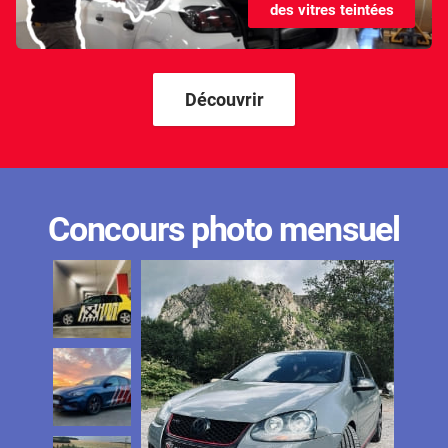
des vitres teintées
Kandi
Karma
Kgm/ssangyong
Découvrir
Kia
Lada
Lamborghini
Concours photo mensuel
Lancia
Land Rover
Ldv
Lexus
Ligier
Lincoln