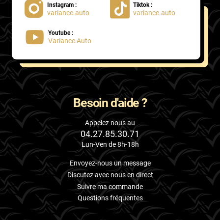
Instagram :
Tiktok :
variance.auto
variance.auto
Proton
Youtube :
Renault
Variance Auto
Rivian
Rolls
Rover
Besoin d'aide ?
Saab
Appelez nous au
04.27.85.30.71
Santana
Lun-Ven de 8h-18h
Saturn
Envoyez-nous un message
Scania
Discutez avec nous en direct
Suivre ma commande
Scion
Questions fréquentes
Seat