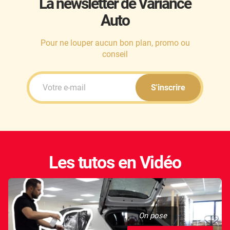
La newsletter de Variance
Auto
Honda
Hummer
Pour ne louper aucun bon plan, promo ou
conseil
Hyundai
Ineos
S'inscrire
Infiniti
Isuzu
Iveco
Les tutos en Vidéo
Jaecoo
Jaguar
Jeep
On pose
Jetour