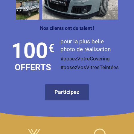
Livan
Lucid
Nos clients ont du talent !
Man
pour la plus belle
100
€
Maserati
photo de réalisation
Maybach
#posezVotreCovering
OFFERTS
#posezVosVitresTeintées
Mazda
McLaren
Participez
Mercedes-Benz
Mercury
MG
MicroCar