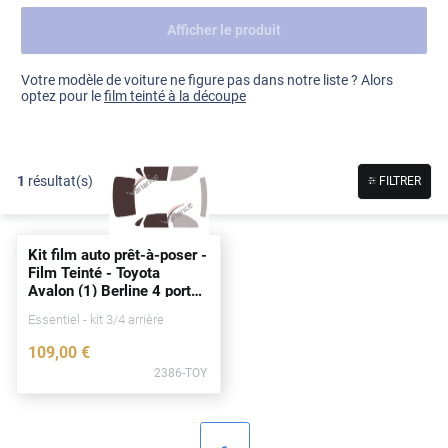
Afficher le produit
Dacia
Fiat
Voir tout
Votre modèle de voiture ne figure pas dans notre liste ? Alors
optez pour le
film teinté à la découpe
Ford
Honda
1
résultat(s)
FILTRER
Hyundai
Kia
Kit film auto prêt-à-poser -
Land Rover
Film Teinté - Toyota
Avalon (1) Berline 4
portes
Mercedes-Benz
(1995 - 1999)
Essentiel - kit 3/4 arrière
Mini
109
,00
€
2386-TOY
Nissan
Opel