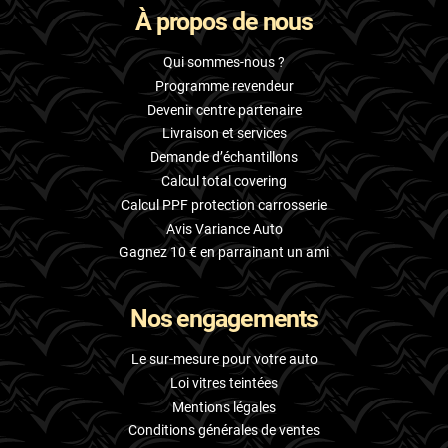
À propos de nous
Skoda
Smart
Qui sommes-nous ?
Programme revendeur
Ssangyong
Devenir centre partenaire
Livraison et services
Subaru
Demande d’échantillons
Suzuki
Calcul total covering
Calcul PPF protection carrosserie
Tata
Avis Variance Auto
Tesla
Gagnez 10 € en parrainant un ami
Toyota
Nos engagements
Volkswagen
Le sur-mesure pour votre auto
Volvo
Loi vitres teintées
Mentions légales
Xpeng
Conditions générales de ventes