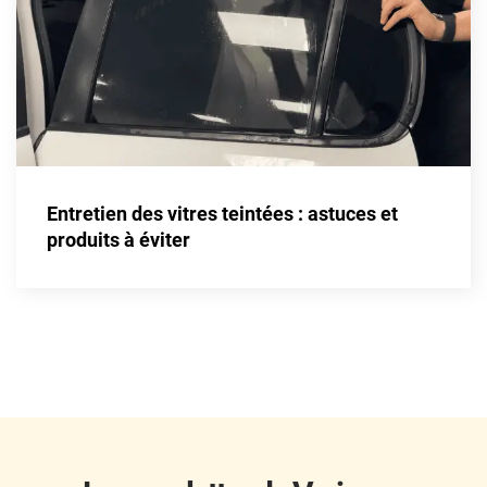
Fisker
Ford
Foton
Gac
Geely
Entretien des vitres teintées : astuces et
Genesis
produits à éviter
Geo
Gmc
Great
Grecav
Gwm
Holden