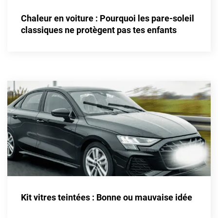
Alpine
Chaleur en voiture : Pourquoi les pare-soleil
Aston Martin
classiques ne protègent pas tes enfants
Audi
Bentley
Bmw
Buick
Byd
Cadillac
Changan
Chevrolet
Chrysler
Kit vitres teintées : Bonne ou mauvaise idée
Citroën