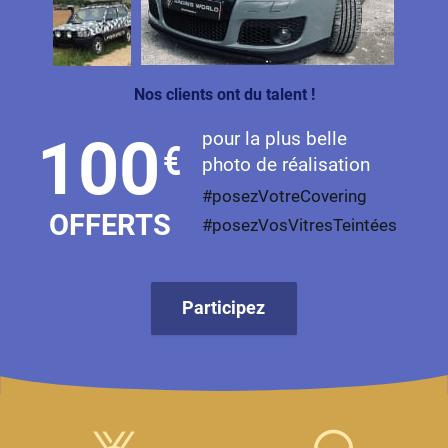
Livan
Lucid
Nos clients ont du talent !
Man
pour la plus belle
100
€
Maserati
photo de réalisation
Maybach
#posezVotreCovering
OFFERTS
#posezVosVitresTeintées
Mazda
McLaren
Participez
Mercedes-Benz
Mercury
MG
MicroCar