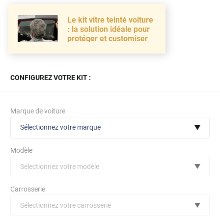
Le kit vitre teinté voiture
: la solution idéale pour
protéger et customiser
CONFIGUREZ VOTRE KIT :
Marque de voiture
Sélectionnez votre marque
Modèle
Sélectionnez votre modèle
Audi
Carrosserie
Bmw
Sélectionnez votre carrosserie
Citroën
(toutes)
undefined véhicule