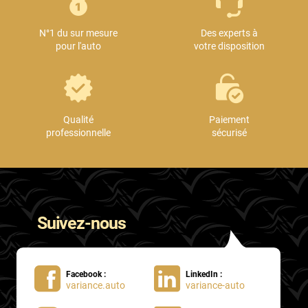
Mini
N°1 du sur mesure
Des experts à
Mitsubishi
pour l'auto
votre disposition
Nissan
Oldsmobile
Omoda
Qualité
Paiement
professionnelle
sécurisé
Opel
Ora
Peugeot
Suivez-nous
Plymouth
Polestar
Facebook :
LinkedIn :
Pontiac
variance.auto
variance-auto
Porsche