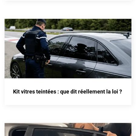
Cupra
Dacia
Daewoo
Daihatsu
Dodge
Dongfeng
Ds
Kit vitres teintées : que dit réellement la loi ?
Eagle
Ebro
Ferrari
Fiat