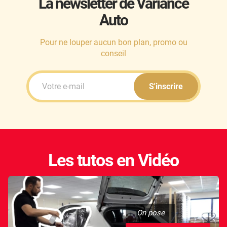
La newsletter de Variance
Auto
Honda
Hummer
Pour ne louper aucun bon plan, promo ou
conseil
Hyundai
Ineos
S'inscrire
Infiniti
Isuzu
Iveco
Les tutos en Vidéo
Jaecoo
Jaguar
Jeep
On pose
Jetour