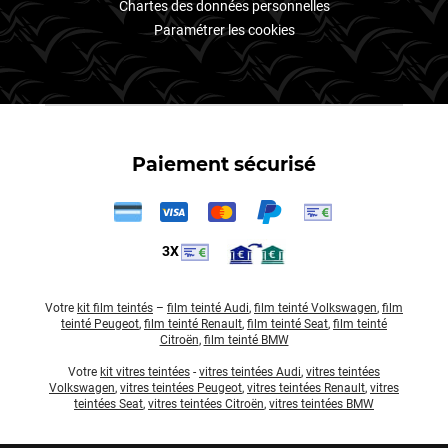
Chartes des données personnelles
Paramétrer les cookies
Paiement sécurisé
3X
Votre
kit film teintés
–
film teinté Audi
,
film teinté Volkswagen
,
film
teinté Peugeot
,
film teinté Renault
,
film teinté Seat
,
film teinté
Citroën
,
film teinté BMW
Votre
kit vitres teintées
-
vitres teintées Audi
,
vitres teintées
Volkswagen
,
vitres teintées Peugeot
,
vitres teintées Renault
,
vitres
teintées Seat
,
vitres teintées Citroën
,
vitres teintées BMW