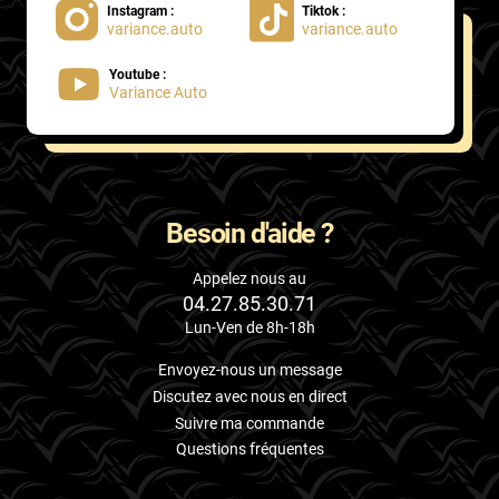
Instagram :
Tiktok :
variance.auto
variance.auto
Proton
Youtube :
Renault
Variance Auto
Rivian
Rolls
Rover
Besoin d'aide ?
Saab
Appelez nous au
04.27.85.30.71
Santana
Lun-Ven de 8h-18h
Saturn
Envoyez-nous un message
Scania
Discutez avec nous en direct
Suivre ma commande
Scion
Questions fréquentes
Seat