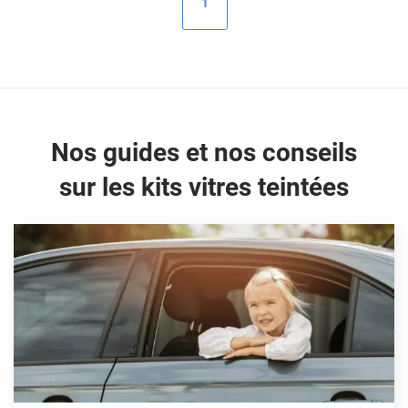
1
Peugeot
Porsche
Renault
Seat
Nos guides et nos conseils
Skoda
sur les kits vitres teintées
Tesla
Toyota
Volkswagen
Acura
Aixam
Alfa Romeo