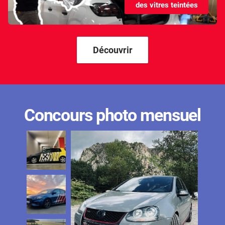
des vitres teintées
Kandi
Karma
Kgm/ssangyong
Découvrir
Kia
Lada
Lamborghini
Concours photo mensuel
Lancia
Land Rover
Ldv
Lexus
Ligier
Lincoln