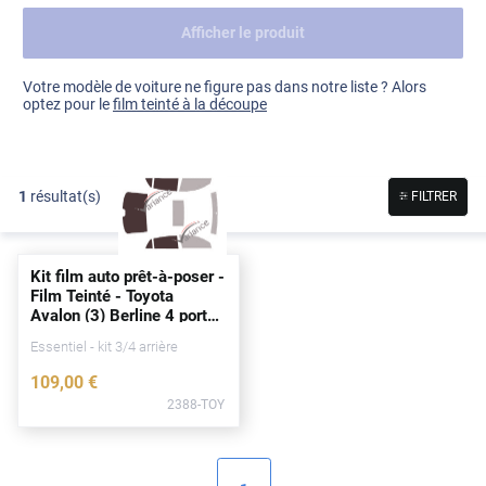
Afficher le produit
Dacia
Fiat
Voir tout
Votre modèle de voiture ne figure pas dans notre liste ? Alors
optez pour le
film teinté à la découpe
Ford
Honda
1
résultat(s)
FILTRER
Hyundai
Kia
Kit film auto prêt-à-poser -
Land Rover
Film Teinté - Toyota
Avalon (3) Berline 4
portes
Mercedes-Benz
(2004 - 2012)
Essentiel - kit 3/4 arrière
Mini
109
,00
€
2388-TOY
Nissan
Opel