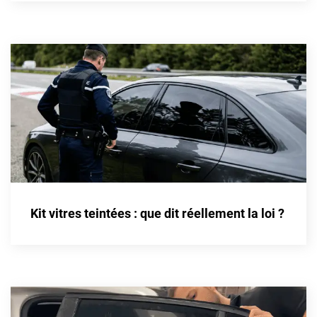
Cupra
Dacia
Daewoo
Daihatsu
Dodge
Dongfeng
Ds
Kit vitres teintées : que dit réellement la loi ?
Eagle
Ebro
Ferrari
Fiat