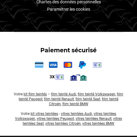
Chartes des données personnelles
Paramétrer les cookies
Paiement sécurisé
3X
Votre
kit film teintés
–
film teinté Audi
,
film teinté Volkswagen
,
film
teinté Peugeot
,
film teinté Renault
,
film teinté Seat
,
film teinté
Citroën
,
film teinté BMW
Votre
kit vitres teintées
-
vitres teintées Audi
,
vitres teintées
Volkswagen
,
vitres teintées Peugeot
,
vitres teintées Renault
,
vitres
teintées Seat
,
vitres teintées Citroën
,
vitres teintées BMW