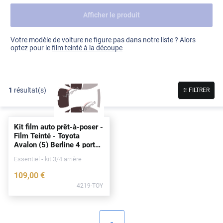
Afficher le produit
Dacia
Fiat
Voir tout
Votre modèle de voiture ne figure pas dans notre liste ? Alors
optez pour le
film teinté à la découpe
Ford
Honda
1
résultat(s)
FILTRER
Hyundai
Kia
Kit film auto prêt-à-poser -
Land Rover
Film Teinté - Toyota
Avalon (5) Berline 4
portes
Mercedes-Benz
(2018 - 2023)
Essentiel - kit 3/4 arrière
Mini
109
,00
€
4219-TOY
Nissan
Opel