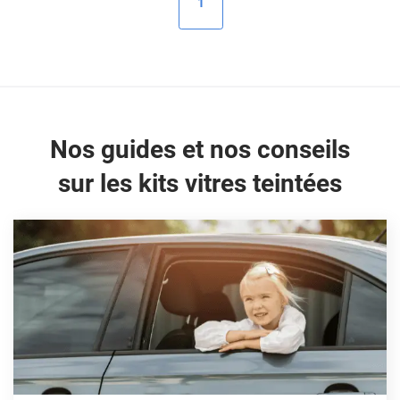
1
Peugeot
Porsche
Renault
Seat
Nos guides et nos conseils
Skoda
sur les kits vitres teintées
Tesla
Toyota
Volkswagen
Acura
Aixam
Alfa Romeo