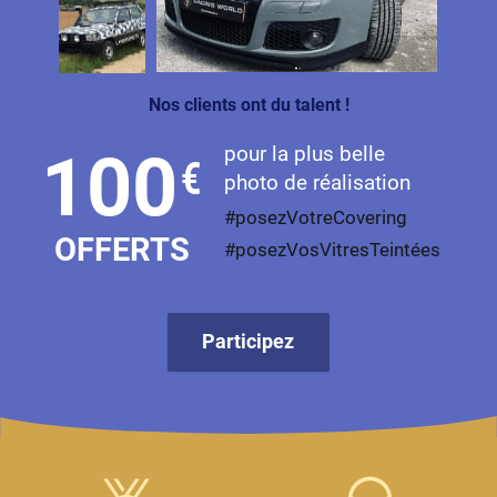
Livan
Lucid
Nos clients ont du talent !
Man
pour la plus belle
100
€
Maserati
photo de réalisation
Maybach
#posezVotreCovering
OFFERTS
#posezVosVitresTeintées
Mazda
McLaren
Participez
Mercedes-Benz
Mercury
MG
MicroCar