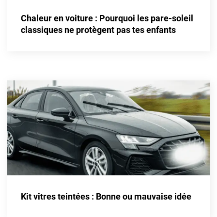
Alpine
Chaleur en voiture : Pourquoi les pare-soleil
Aston Martin
classiques ne protègent pas tes enfants
Audi
Bentley
Bmw
Buick
Byd
Cadillac
Changan
Chevrolet
Chrysler
Kit vitres teintées : Bonne ou mauvaise idée
Citroën