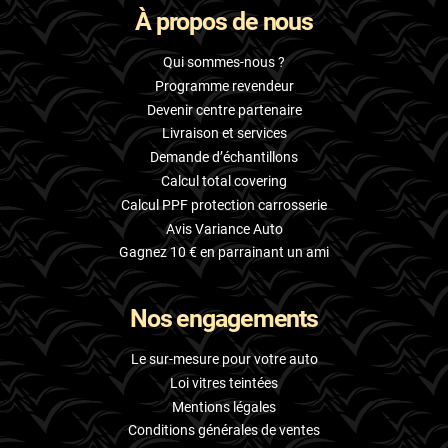
À propos de nous
Skoda
Smart
Qui sommes-nous ?
Programme revendeur
Ssangyong
Devenir centre partenaire
Livraison et services
Subaru
Demande d’échantillons
Suzuki
Calcul total covering
Calcul PPF protection carrosserie
Tata
Avis Variance Auto
Tesla
Gagnez 10 € en parrainant un ami
Toyota
Nos engagements
Volkswagen
Le sur-mesure pour votre auto
Volvo
Loi vitres teintées
Mentions légales
Xpeng
Conditions générales de ventes