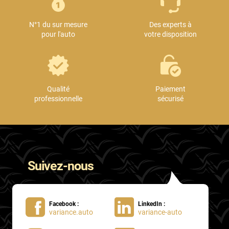
Mini
N°1 du sur mesure
Des experts à
Mitsubishi
pour l'auto
votre disposition
Nissan
Oldsmobile
Omoda
Qualité
Paiement
professionnelle
sécurisé
Opel
Ora
Peugeot
Suivez-nous
Plymouth
Polestar
Facebook :
LinkedIn :
Pontiac
variance.auto
variance-auto
Porsche