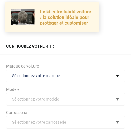
Le kit vitre teinté voiture
: la solution idéale pour
protéger et customiser
CONFIGUREZ VOTRE KIT :
Marque de voiture
Sélectionnez votre marque
Modèle
Sélectionnez votre modèle
Audi
Carrosserie
Bmw
Sélectionnez votre carrosserie
Citroën
(toutes)
undefined véhicule