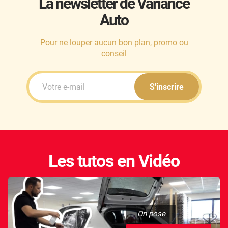
La newsletter de Variance
Auto
Honda
Hummer
Pour ne louper aucun bon plan, promo ou
conseil
Hyundai
Ineos
S'inscrire
Infiniti
Isuzu
Iveco
Les tutos en Vidéo
Jaecoo
Jaguar
Jeep
On pose
Jetour