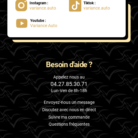
Instagram :
Tiktok :
variance.auto
variance.auto
Proton
Youtube :
Renault
Variance Auto
Rivian
Rolls
Rover
Besoin d'aide ?
Saab
Appelez nous au
04.27.85.30.71
Santana
Lun-Ven de 8h-18h
Saturn
Envoyez-nous un message
Scania
Discutez avec nous en direct
Suivre ma commande
Scion
Questions fréquentes
Seat