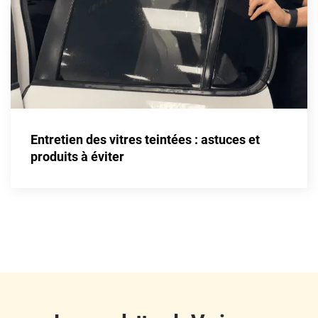
Fisker
Ford
Foton
Gac
Geely
Entretien des vitres teintées : astuces et
Genesis
produits à éviter
Geo
Gmc
Great
Grecav
Gwm
Holden