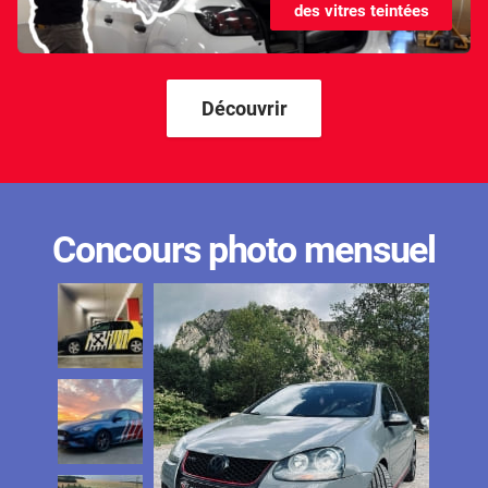
des vitres teintées
Kandi
Karma
Kgm/ssangyong
Découvrir
Kia
Lada
Lamborghini
Concours photo mensuel
Lancia
Land Rover
Ldv
Lexus
Ligier
Lincoln