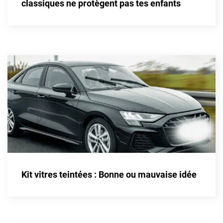
classiques ne protègent pas tes enfants
Fisker
Ford
Foton
Gac
Geely
Genesis
Geo
Gmc
Great
Kit vitres teintées : Bonne ou mauvaise idée
Grecav
Gwm
Holden