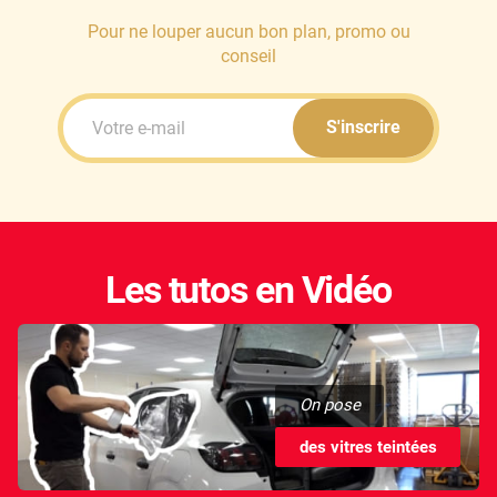
Pour ne louper aucun bon plan, promo ou
Livan
conseil
Lucid
Man
S'inscrire
Maserati
Maybach
Mazda
Les tutos en Vidéo
McLaren
Mercedes-Benz
Mercury
On pose
MG
des vitres teintées
MicroCar