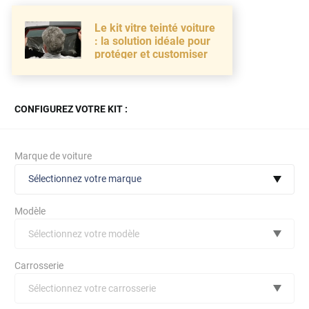
Le kit vitre teinté voiture
: la solution idéale pour
protéger et customiser
CONFIGUREZ VOTRE KIT :
Marque de voiture
Sélectionnez votre marque
Modèle
Sélectionnez votre modèle
Audi
Carrosserie
Bmw
Sélectionnez votre carrosserie
Citroën
(toutes)
undefined véhicule