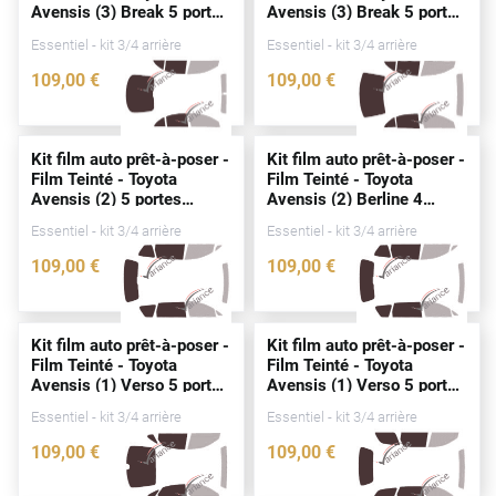
Avensis (3) Break 5
portes
Avensis (3) Break 5
portes
Peugeot
(2007 - 2009)
(2003 - 2007)
Essentiel - kit 3/4 arrière
Essentiel - kit 3/4 arrière
Porsche
109
,00
€
109
,00
€
Renault
2395-TOY
2396-TOY
Seat
Kit film auto prêt-à-poser -
Kit film auto prêt-à-poser -
Film Teinté - Toyota
Film Teinté - Toyota
Skoda
Avensis (2) 5
portes
Avensis (2) Berline 4
(2003 - 2009)
portes
(2003 - 2009)
Tesla
Essentiel - kit 3/4 arrière
Essentiel - kit 3/4 arrière
109
,00
€
109
,00
€
Toyota
2390-TOY
2392-TOY
Volkswagen
Kit film auto prêt-à-poser -
Kit film auto prêt-à-poser -
Film Teinté - Toyota
Film Teinté - Toyota
Acura
Avensis (1) Verso 5
portes
Avensis (1) Verso 5
portes
(2001 - 2008)
(1999 - 2001)
Essentiel - kit 3/4 arrière
Essentiel - kit 3/4 arrière
Aixam
109
,00
€
109
,00
€
Alfa Romeo
2399-TOY
2398-TOY