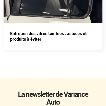
Kandi
Karma
Kgm/ssangyong
Kia
Entretien des vitres teintées : astuces et
produits à éviter
Lada
Lamborghini
Lancia
Land Rover
Ldv
Lexus
La newsletter de Variance
Ligier
Auto
Lincoln