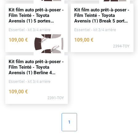
Alpine
Kit film auto prêt-à-poser -
Kit film auto prêt-à-poser -
Film Teinté - Toyota
Film Teinté - Toyota
Aston Martin
Avensis (1) 5
portes
Avensis (1) Break 5
portes
(1998 - 2003)
(1998 - 2003)
Audi
Essentiel - kit 3/4 arrière
Essentiel - kit 3/4 arrière
109
,00
€
109
,00
€
Bentley
2389-TOY
2394-TOY
Bmw
Kit film auto prêt-à-poser -
Buick
Film Teinté - Toyota
Avensis (1) Berline 4
Byd
portes
(1998 - 2003)
Essentiel - kit 3/4 arrière
Cadillac
109
,00
€
2391-TOY
Changan
Chevrolet
1
Chrysler
Citroën