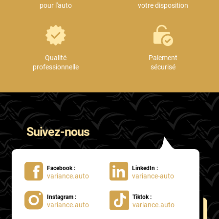
pour l'auto
votre disposition
Skoda
Smart
Ssangyong
Qualité
Paiement
Subaru
professionnelle
sécurisé
Suzuki
Tata
Tesla
Suivez-nous
Toyota
Volkswagen
Facebook :
LinkedIn :
variance.auto
variance-auto
Volvo
Instagram :
Tiktok :
Xpeng
variance.auto
variance.auto