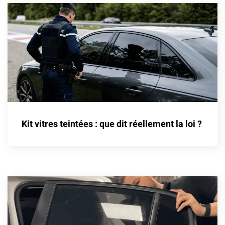
Honda
Hummer
Hyundai
Ineos
Infiniti
Isuzu
Kit vitres teintées : que dit réellement la loi ?
Iveco
Jaecoo
Jaguar
Jeep
Jetour