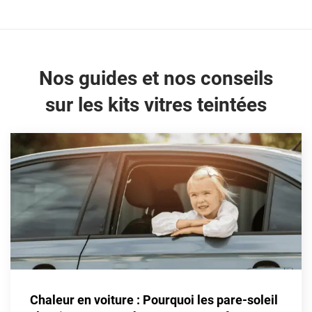
Cupra
Dacia
Nos guides et nos conseils
Daewoo
sur les kits vitres teintées
Daihatsu
Dodge
Dongfeng
Ds
Eagle
Ebro
Ferrari
Fiat
Chaleur en voiture : Pourquoi les pare-soleil