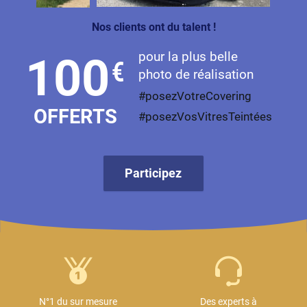
Proton
Nos clients ont du talent !
Renault
pour la plus belle
100
€
photo de réalisation
Rivian
#posezVotreCovering
Rolls
OFFERTS
#posezVosVitresTeintées
Rover
Saab
Participez
Santana
Saturn
Scania
Scion
Seat
N°1 du sur mesure
Des experts à