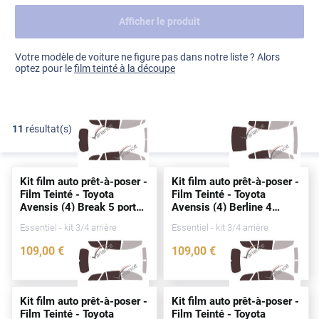
Afficher le produit
Dacia
Fiat
Voir tout
Votre modèle de voiture ne figure pas dans notre liste ? Alors
optez pour le
film teinté à la découpe
Ford
Honda
11
résultat(s)
FILTRER
Hyundai
Kia
Kit film auto prêt-à-poser -
Kit film auto prêt-à-poser -
Land Rover
Film Teinté - Toyota
Film Teinté - Toyota
Avensis (4) Break 5
portes
Avensis (4) Berline 4
Mercedes-Benz
(2009 - 2018)
portes
(2009 - 2018)
Essentiel - kit 3/4 arrière
Essentiel - kit 3/4 arrière
Mini
109
,00
€
109
,00
€
2397-TOY
2393-TOY
Nissan
Opel
Kit film auto prêt-à-poser -
Kit film auto prêt-à-poser -
Film Teinté - Toyota
Film Teinté - Toyota