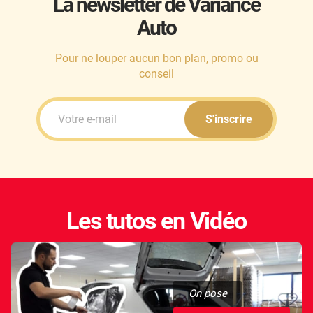
La newsletter de Variance
Auto
Honda
Hummer
Pour ne louper aucun bon plan, promo ou
conseil
Hyundai
Ineos
S'inscrire
Infiniti
Isuzu
Iveco
Les tutos en Vidéo
Jaecoo
Jaguar
Jeep
On pose
Jetour