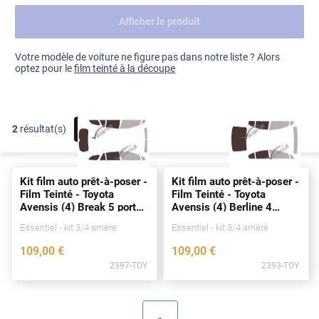
Afficher le produit
Dacia
Fiat
Voir tout
Votre modèle de voiture ne figure pas dans notre liste ? Alors
optez pour le
film teinté à la découpe
Ford
Honda
2
résultat(s)
FILTRER
Hyundai
Kia
Kit film auto prêt-à-poser -
Kit film auto prêt-à-poser -
Land Rover
Film Teinté - Toyota
Film Teinté - Toyota
Avensis (4) Break 5
portes
Avensis (4) Berline 4
Mercedes-Benz
(2009 - 2018)
portes
(2009 - 2018)
Essentiel - kit 3/4 arrière
Essentiel - kit 3/4 arrière
Mini
109
,00
€
109
,00
€
2397-TOY
2393-TOY
Nissan
Opel