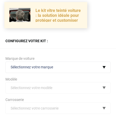
Le kit vitre teinté voiture
: la solution idéale pour
protéger et customiser
CONFIGUREZ VOTRE KIT :
Marque de voiture
Sélectionnez votre marque
Modèle
Sélectionnez votre modèle
Audi
Carrosserie
Bmw
Sélectionnez votre carrosserie
Citroën
(toutes)
undefined véhicule