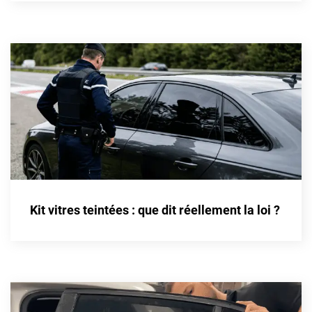
Cupra
Dacia
Daewoo
Daihatsu
Dodge
Dongfeng
Ds
Kit vitres teintées : que dit réellement la loi ?
Eagle
Ebro
Ferrari
Fiat