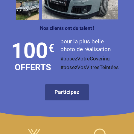
Livan
Lucid
Nos clients ont du talent !
Man
pour la plus belle
100
€
Maserati
photo de réalisation
Maybach
#posezVotreCovering
OFFERTS
#posezVosVitresTeintées
Mazda
McLaren
Participez
Mercedes-Benz
Mercury
MG
MicroCar