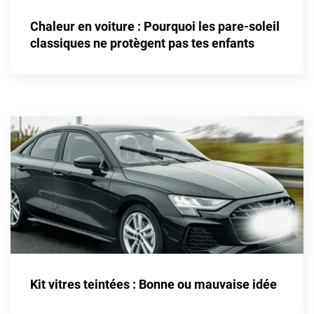
Alpine
Chaleur en voiture : Pourquoi les pare-soleil
Aston Martin
classiques ne protègent pas tes enfants
Audi
Bentley
Bmw
Buick
Byd
Cadillac
Changan
Chevrolet
Chrysler
Kit vitres teintées : Bonne ou mauvaise idée
Citroën