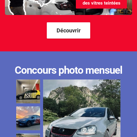
des vitres teintées
Kandi
Karma
Kgm/ssangyong
Découvrir
Kia
Lada
Lamborghini
Concours photo mensuel
Lancia
Land Rover
Ldv
Lexus
Ligier
Lincoln