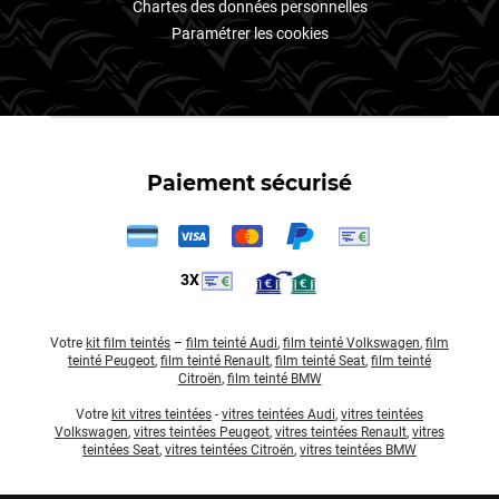
Chartes des données personnelles
Paramétrer les cookies
Paiement sécurisé
3X
Votre
kit film teintés
–
film teinté Audi
,
film teinté Volkswagen
,
film
teinté Peugeot
,
film teinté Renault
,
film teinté Seat
,
film teinté
Citroën
,
film teinté BMW
Votre
kit vitres teintées
-
vitres teintées Audi
,
vitres teintées
Volkswagen
,
vitres teintées Peugeot
,
vitres teintées Renault
,
vitres
teintées Seat
,
vitres teintées Citroën
,
vitres teintées BMW