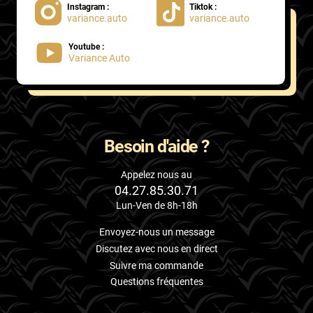
Instagram :
Tiktok :
variance.auto
variance.auto
Proton
Youtube :
Renault
Variance Auto
Rivian
Rolls
Rover
Besoin d'aide ?
Saab
Appelez nous au
04.27.85.30.71
Santana
Lun-Ven de 8h-18h
Saturn
Envoyez-nous un message
Scania
Discutez avec nous en direct
Suivre ma commande
Scion
Questions fréquentes
Seat