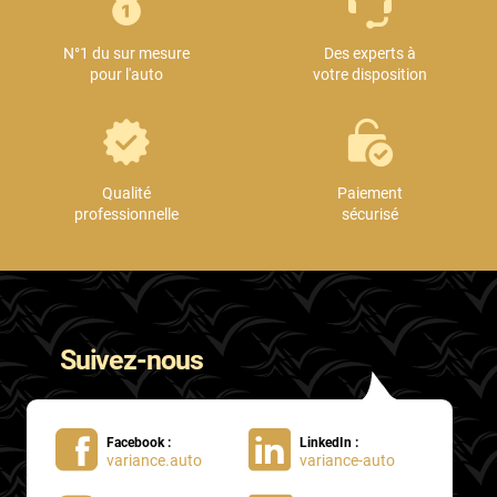
Mini
N°1 du sur mesure
Des experts à
Mitsubishi
pour l'auto
votre disposition
Nissan
Oldsmobile
Omoda
Qualité
Paiement
professionnelle
sécurisé
Opel
Ora
Peugeot
Suivez-nous
Plymouth
Polestar
Facebook :
LinkedIn :
Pontiac
variance.auto
variance-auto
Porsche