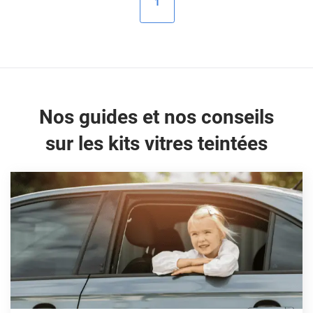
1
Peugeot
Porsche
Renault
Seat
Nos guides et nos conseils
Skoda
sur les kits vitres teintées
Tesla
Toyota
Volkswagen
Acura
Aixam
Alfa Romeo