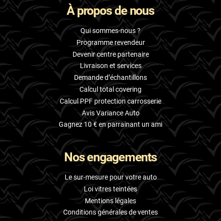
À propos de nous
Skoda
Smart
Qui sommes-nous ?
Programme revendeur
Ssangyong
Devenir centre partenaire
Livraison et services
Subaru
Demande d’échantillons
Suzuki
Calcul total covering
Calcul PPF protection carrosserie
Tata
Avis Variance Auto
Tesla
Gagnez 10 € en parrainant un ami
Toyota
Nos engagements
Volkswagen
Le sur-mesure pour votre auto
Volvo
Loi vitres teintées
Mentions légales
Xpeng
Conditions générales de ventes