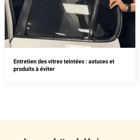
Fisker
Ford
Foton
Gac
Geely
Entretien des vitres teintées : astuces et
Genesis
produits à éviter
Geo
Gmc
Great
Grecav
Gwm
Holden