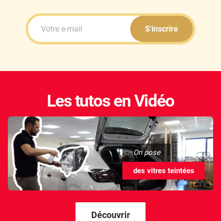
Kandi
Karma
S'inscrire
Kgm/ssangyong
Kia
Lada
Les tutos en Vidéo
Lamborghini
Lancia
Land Rover
On pose
Ldv
des vitres teintées
Lexus
Ligier
Découvrir
Lincoln