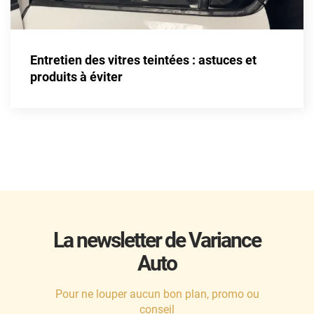
Honda
Hummer
Entretien des vitres teintées : astuces et
produits à éviter
Hyundai
Ineos
Infiniti
Isuzu
Iveco
Jaecoo
La newsletter de Variance
Jaguar
Auto
Jeep
Pour ne louper aucun bon plan, promo ou
Jetour
conseil