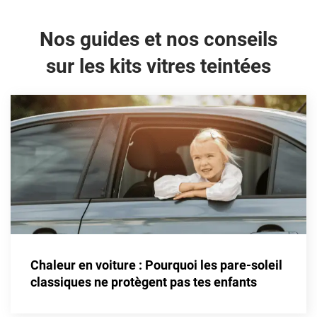
Alpine
Nos guides et nos conseils
Aston Martin
sur les kits vitres teintées
Audi
Bentley
Bmw
Buick
Byd
Cadillac
Changan
Chevrolet
Chaleur en voiture : Pourquoi les pare-soleil
classiques ne protègent pas tes enfants
Chrysler
Citroën