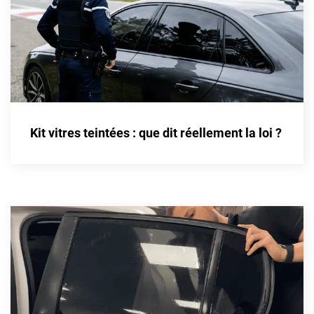
Fisker
Ford
Foton
Gac
Geely
Kit vitres teintées : que dit réellement la loi ?
Genesis
Geo
Gmc
Great
Grecav
Gwm
Holden