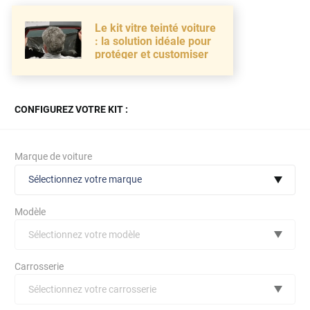
Le kit vitre teinté voiture
: la solution idéale pour
protéger et customiser
CONFIGUREZ VOTRE KIT :
Marque de voiture
Sélectionnez votre marque
Modèle
Sélectionnez votre modèle
Audi
Carrosserie
Bmw
Sélectionnez votre carrosserie
Citroën
(toutes)
undefined véhicule