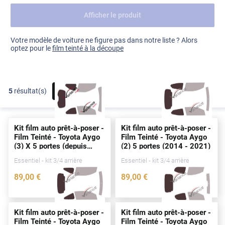
Afficher le produit
Dacia
Fiat
Voir tout
Votre modèle de voiture ne figure pas dans notre liste ? Alors
optez pour le
film teinté à la découpe
Ford
Honda
5
résultat(s)
FILTRER
Hyundai
Kia
Kit film auto prêt-à-poser -
Kit film auto prêt-à-poser -
Land Rover
Film Teinté - Toyota Aygo
Film Teinté - Toyota Aygo
(3) X 5
portes
(
depuis
(2) 5
portes
(2014 - 2021)
Mercedes-Benz
2022)
Essentiel - kit 3/4 arrière
Essentiel - kit 3/4 arrière
Mini
89
,00
€
89
,00
€
5369-TOY
3361-TOY
Nissan
Opel
Kit film auto prêt-à-poser -
Kit film auto prêt-à-poser -
Film Teinté - Toyota Aygo
Film Teinté - Toyota Aygo