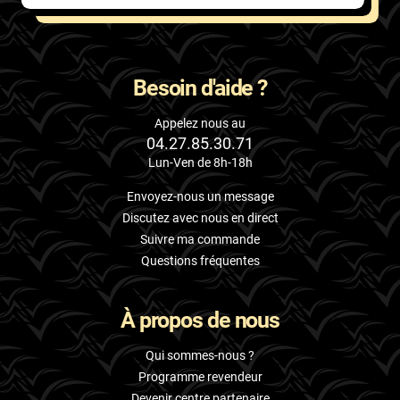
Skoda
Smart
Besoin d'aide ?
Ssangyong
Subaru
Appelez nous au
04.27.85.30.71
Suzuki
Lun-Ven de 8h-18h
Tata
Envoyez-nous un message
Discutez avec nous en direct
Tesla
Suivre ma commande
Toyota
Questions fréquentes
Volkswagen
À propos de nous
Volvo
Qui sommes-nous ?
Xpeng
Programme revendeur
Devenir centre partenaire