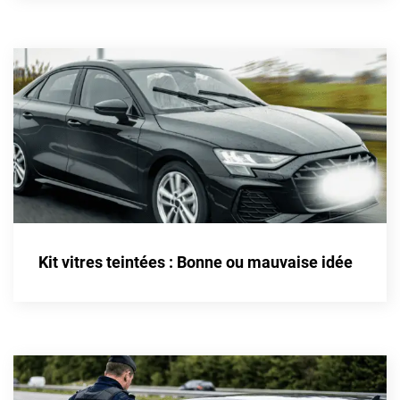
Cupra
Dacia
Daewoo
Daihatsu
Dodge
Dongfeng
Ds
Kit vitres teintées : Bonne ou mauvaise idée
Eagle
Ebro
Ferrari
Fiat