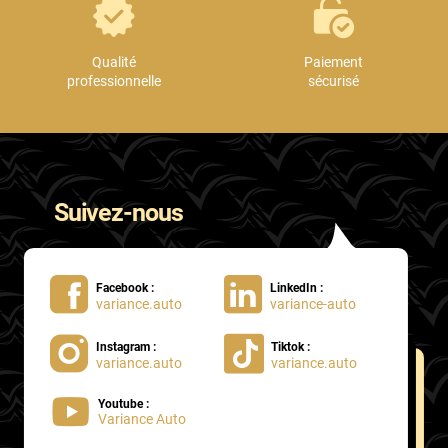
Proton
Qualité
Paiement
Renault
professionnelle
sécurisé
Rivian
Rolls
Rover
Suivez-nous
Saab
Santana
Facebook :
LinkedIn :
variance.auto
variance-auto
Saturn
Instagram :
Tiktok :
Scania
variance.auto
variance.auto
Scion
Youtube :
Variance Auto
Seat