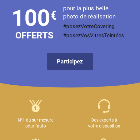
Mini
pour la plus belle
100
€
photo de réalisation
Mitsubishi
#posezVotreCovering
Nissan
OFFERTS
#posezVosVitresTeintées
Oldsmobile
Omoda
Participez
Opel
Ora
Peugeot
Plymouth
Polestar
N°1 du sur mesure
Des experts à
pour l'auto
votre disposition
Pontiac
Porsche