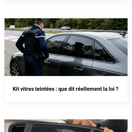
Cupra
Dacia
Daewoo
Daihatsu
Dodge
Dongfeng
Ds
Kit vitres teintées : que dit réellement la loi ?
Eagle
Ebro
Ferrari
Fiat