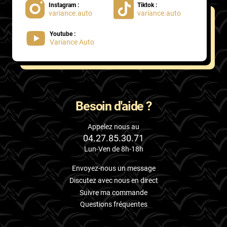
Instagram :
Tiktok :
variance.auto
variance.auto
Proton
Youtube :
Renault
Variance Auto
Rivian
Rolls
Rover
Besoin d'aide ?
Saab
Appelez nous au
04.27.85.30.71
Santana
Lun-Ven de 8h-18h
Saturn
Envoyez-nous un message
Scania
Discutez avec nous en direct
Suivre ma commande
Scion
Questions fréquentes
Seat