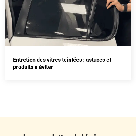
Fisker
Ford
Foton
Gac
Geely
Entretien des vitres teintées : astuces et
Genesis
produits à éviter
Geo
Gmc
Great
Grecav
Gwm
Holden