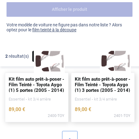
Afficher le produit
Dacia
Fiat
Voir tout
Votre modèle de voiture ne figure pas dans notre liste ? Alors
optez pour le
film teinté à la découpe
Ford
Honda
2
résultat(s)
FILTRER
Hyundai
Kia
Kit film auto prêt-à-poser -
Kit film auto prêt-à-poser -
Land Rover
Film Teinté - Toyota Aygo
Film Teinté - Toyota Aygo
(1) 5
portes
(2005 - 2014)
(1) 3
portes
(2005 - 2014)
Mercedes-Benz
Essentiel - kit 3/4 arrière
Essentiel - kit 3/4 arrière
Mini
89
,00
€
89
,00
€
2400-TOY
2401-TOY
Nissan
Opel