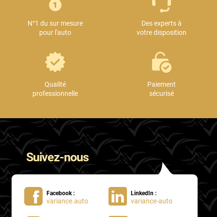
Mini
N°1 du sur mesure
Des experts à
Mitsubishi
pour l'auto
votre disposition
Nissan
Oldsmobile
Omoda
Qualité
Paiement
professionnelle
sécurisé
Opel
Ora
Peugeot
Suivez-nous
Plymouth
Polestar
Facebook :
LinkedIn :
Pontiac
variance.auto
variance-auto
Porsche