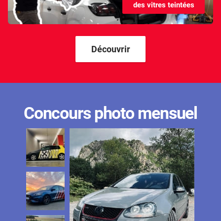
des vitres teintées
Kandi
Karma
Kgm/ssangyong
Découvrir
Kia
Lada
Lamborghini
Concours photo mensuel
Lancia
Land Rover
Ldv
Lexus
Ligier
Lincoln