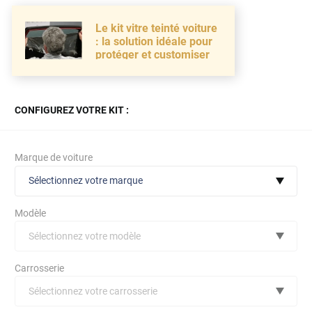
Le kit vitre teinté voiture
: la solution idéale pour
protéger et customiser
CONFIGUREZ VOTRE KIT :
Marque de voiture
Sélectionnez votre marque
Modèle
Sélectionnez votre modèle
Audi
Carrosserie
Bmw
Sélectionnez votre carrosserie
Citroën
(toutes)
undefined véhicule