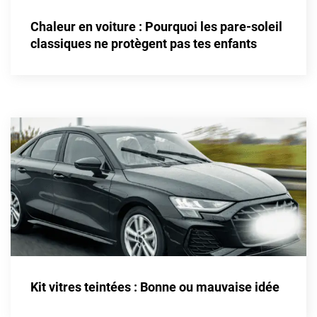
Alpine
Chaleur en voiture : Pourquoi les pare-soleil
Aston Martin
classiques ne protègent pas tes enfants
Audi
Bentley
Bmw
Buick
Byd
Cadillac
Changan
Chevrolet
Chrysler
Kit vitres teintées : Bonne ou mauvaise idée
Citroën