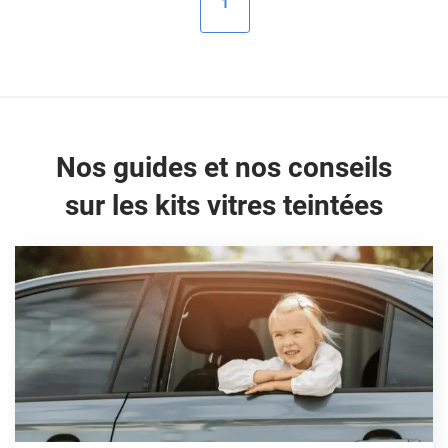
1
Peugeot
Porsche
Renault
Seat
Nos guides et nos conseils
Skoda
sur les kits vitres teintées
Tesla
Toyota
Volkswagen
Acura
Aixam
Alfa Romeo