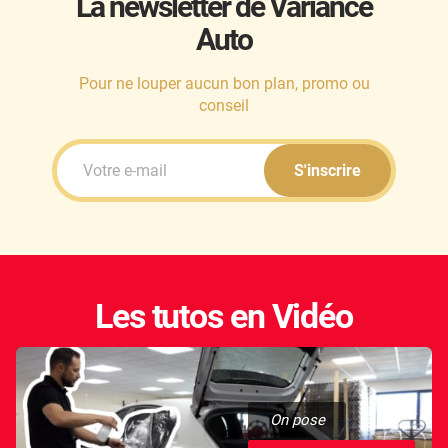
La newsletter de Variance
Auto
Honda
Hummer
Pour ne louper aucun bon plan, promo ou
conseil
Hyundai
Ineos
S'inscrire
Infiniti
Isuzu
Iveco
Les tutos en Vidéo
Jaecoo
Jaguar
Jeep
On pose
Jetour