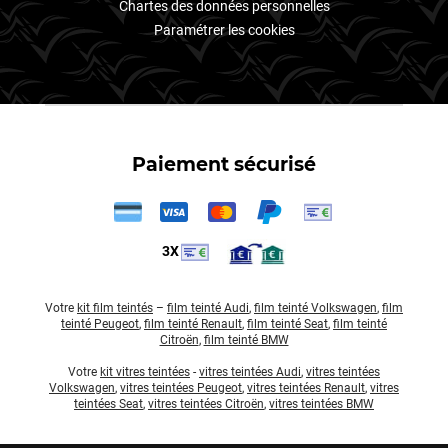
Chartes des données personnelles
Paramétrer les cookies
Paiement sécurisé
3X
Votre
kit film teintés
–
film teinté Audi
,
film teinté Volkswagen
,
film
teinté Peugeot
,
film teinté Renault
,
film teinté Seat
,
film teinté
Citroën
,
film teinté BMW
Votre
kit vitres teintées
-
vitres teintées Audi
,
vitres teintées
Volkswagen
,
vitres teintées Peugeot
,
vitres teintées Renault
,
vitres
teintées Seat
,
vitres teintées Citroën
,
vitres teintées BMW