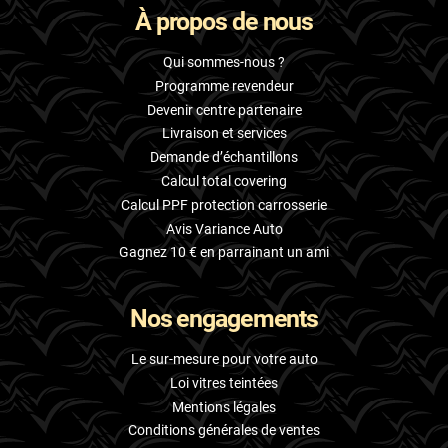
À propos de nous
Skoda
Smart
Qui sommes-nous ?
Programme revendeur
Ssangyong
Devenir centre partenaire
Livraison et services
Subaru
Demande d’échantillons
Suzuki
Calcul total covering
Calcul PPF protection carrosserie
Tata
Avis Variance Auto
Tesla
Gagnez 10 € en parrainant un ami
Toyota
Nos engagements
Volkswagen
Le sur-mesure pour votre auto
Volvo
Loi vitres teintées
Mentions légales
Xpeng
Conditions générales de ventes