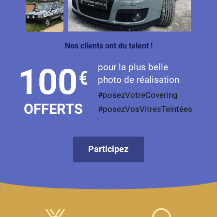
Livan
Lucid
Nos clients ont du talent !
Man
pour la plus belle
100
€
Maserati
photo de réalisation
Maybach
#posezVotreCovering
OFFERTS
#posezVosVitresTeintées
Mazda
McLaren
Participez
Mercedes-Benz
Mercury
MG
MicroCar