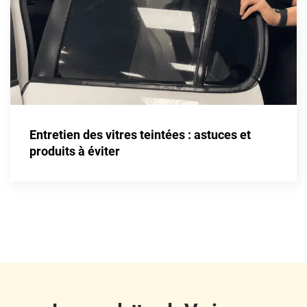
Fisker
Ford
Foton
Gac
Geely
Entretien des vitres teintées : astuces et
Genesis
produits à éviter
Geo
Gmc
Great
Grecav
Gwm
Holden