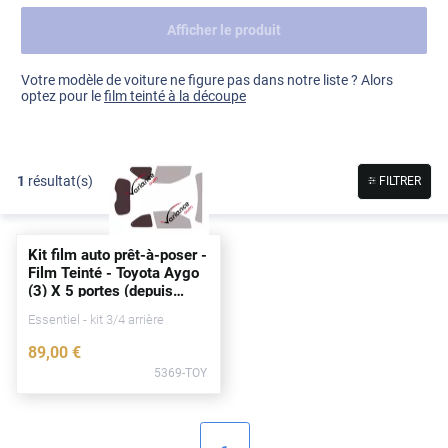
Afficher le produit
Dacia
Fiat
Voir tout
Votre modèle de voiture ne figure pas dans notre liste ? Alors
optez pour le
film teinté à la découpe
Ford
Honda
1
résultat(s)
FILTRER
Hyundai
Kia
Kit film auto prêt-à-poser -
Land Rover
Film Teinté - Toyota Aygo
(3) X 5
portes
(
depuis
Mercedes-Benz
2022)
Essentiel - kit 3/4 arrière
Mini
89
,00
€
5369-TOY
Nissan
Opel