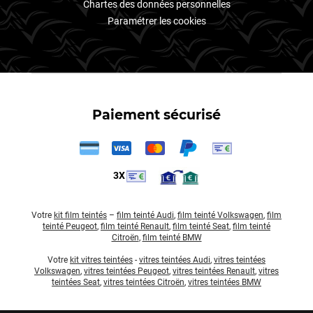
Chartes des données personnelles
Paramétrer les cookies
Paiement sécurisé
3X
Votre
kit film teintés
–
film teinté Audi
,
film teinté Volkswagen
,
film
teinté Peugeot
,
film teinté Renault
,
film teinté Seat
,
film teinté
Citroën
,
film teinté BMW
Votre
kit vitres teintées
-
vitres teintées Audi
,
vitres teintées
Volkswagen
,
vitres teintées Peugeot
,
vitres teintées Renault
,
vitres
teintées Seat
,
vitres teintées Citroën
,
vitres teintées BMW