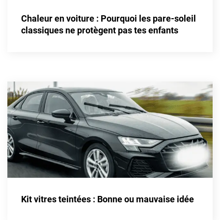
Alpine
Chaleur en voiture : Pourquoi les pare-soleil
Aston Martin
classiques ne protègent pas tes enfants
Audi
Bentley
Bmw
Buick
Byd
Cadillac
Changan
Chevrolet
Chrysler
Kit vitres teintées : Bonne ou mauvaise idée
Citroën