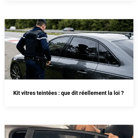
Cupra
Dacia
Daewoo
Daihatsu
Dodge
Dongfeng
Ds
Kit vitres teintées : que dit réellement la loi ?
Eagle
Ebro
Ferrari
Fiat