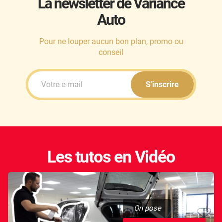
La newsletter de Variance
Auto
Honda
Hummer
Pour ne louper aucun bon plan, promo ou
conseil
Hyundai
Ineos
S'inscrire
Infiniti
Isuzu
Iveco
Les tutos en Vidéo
Jaecoo
Jaguar
Jeep
On pose
Jetour