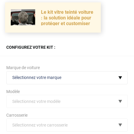
Le kit vitre teinté voiture
: la solution idéale pour
protéger et customiser
CONFIGUREZ VOTRE KIT :
Marque de voiture
Sélectionnez votre marque
Modèle
Sélectionnez votre modèle
Audi
Carrosserie
Bmw
Sélectionnez votre carrosserie
Citroën
(toutes)
undefined véhicule