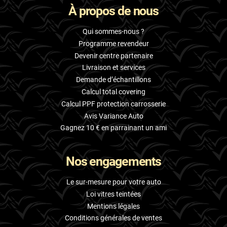
À propos de nous
Skoda
Smart
Qui sommes-nous ?
Programme revendeur
Ssangyong
Devenir centre partenaire
Livraison et services
Subaru
Demande d’échantillons
Suzuki
Calcul total covering
Calcul PPF protection carrosserie
Tata
Avis Variance Auto
Tesla
Gagnez 10 € en parrainant un ami
Toyota
Nos engagements
Volkswagen
Le sur-mesure pour votre auto
Volvo
Loi vitres teintées
Mentions légales
Xpeng
Conditions générales de ventes