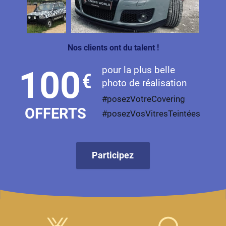
Livan
Lucid
Nos clients ont du talent !
Man
pour la plus belle
100
€
Maserati
photo de réalisation
Maybach
#posezVotreCovering
OFFERTS
#posezVosVitresTeintées
Mazda
McLaren
Participez
Mercedes-Benz
Mercury
MG
MicroCar