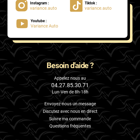
Instagram :
Tiktok :
variance.auto
variance.auto
Proton
Youtube :
Renault
Variance Auto
Rivian
Rolls
Rover
Besoin d'aide ?
Saab
Appelez nous au
04.27.85.30.71
Santana
Lun-Ven de 8h-18h
Saturn
Envoyez-nous un message
Scania
Discutez avec nous en direct
Suivre ma commande
Scion
Questions fréquentes
Seat