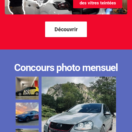
des vitres teintées
Kandi
Karma
Kgm/ssangyong
Découvrir
Kia
Lada
Lamborghini
Concours photo mensuel
Lancia
Land Rover
Ldv
Lexus
Ligier
Lincoln