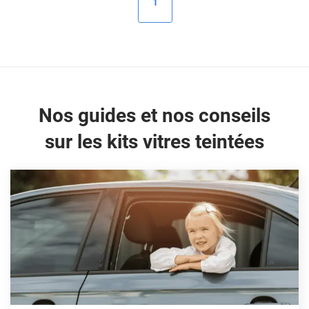
1
Peugeot
Porsche
Renault
Seat
Nos guides et nos conseils
Skoda
sur les kits vitres teintées
Tesla
Toyota
Volkswagen
Acura
Aixam
Alfa Romeo