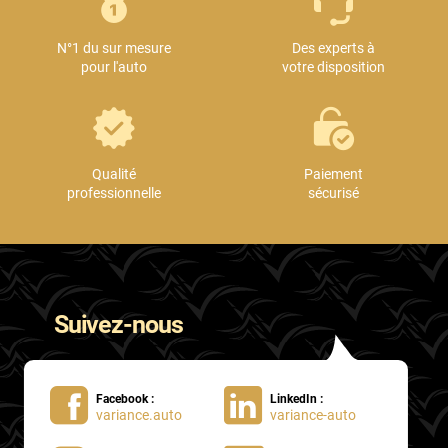
Mini
N°1 du sur mesure
Des experts à
Mitsubishi
pour l'auto
votre disposition
Nissan
Oldsmobile
Omoda
Qualité
Paiement
professionnelle
sécurisé
Opel
Ora
Peugeot
Suivez-nous
Plymouth
Polestar
Facebook :
LinkedIn :
Pontiac
variance.auto
variance-auto
Porsche