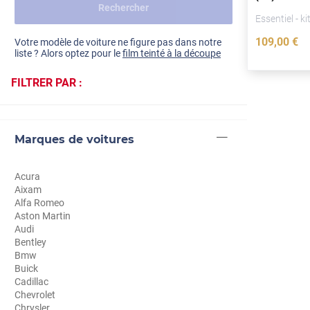
Rechercher
Dacia
2017)
Essentiel - ki
Fiat
Voir tout
109
,00
€
Votre modèle de voiture ne figure pas dans notre
liste ? Alors optez pour le
film teinté à la découpe
Ford
FILTRER PAR :
Honda
Hyundai
Marques de voitures
Kia
Land Rover
Acura
Aixam
Mercedes-Benz
Alfa Romeo
Aston Martin
Mini
Audi
Bentley
Nissan
Bmw
Buick
Opel
Cadillac
Chevrolet
Peugeot
Chrysler