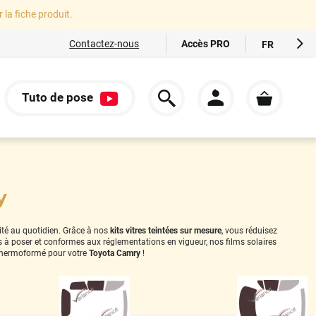
r la fiche produit.
Accès PRO
Contactez-nous
FR
EN
ES
Tuto de pose
IT
S
DE
y
rité au quotidien. Grâce à nos
kits vitres teintées sur mesure
, vous réduisez
es à poser et conformes aux réglementations en vigueur, nos films solaires
thermoformé pour votre
Toyota Camry
!