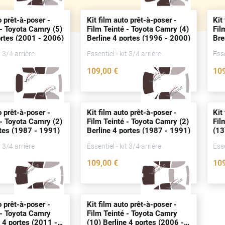
o prêt-à-poser -
Kit film auto prêt-à-poser -
Kit
 - Toyota Camry (5)
Film Teinté - Toyota Camry (4)
Fil
rtes
(2001 - 2006)
Berline 4
portes
(1996 - 2000)
Br
t 3/4 arrière
Essentiel - kit 3/4 arrière
Esse
109
,00
€
10
2404-TOY
2403-TOY
o prêt-à-poser -
Kit film auto prêt-à-poser -
Kit
 - Toyota Camry (2)
Film Teinté - Toyota Camry (2)
Fil
tes
(1987 - 1991)
Berline 4
portes
(1987 - 1991)
(13
20
t 3/4 arrière
Essentiel - kit 3/4 arrière
Esse
109
,00
€
10
2407-TOY
2405-TOY
o prêt-à-poser -
Kit film auto prêt-à-poser -
 - Toyota Camry
Film Teinté - Toyota Camry
e 4
portes
(2011 -
(10) Berline 4
portes
(2006 -