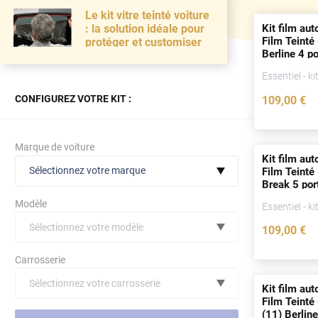
Le kit vitre teinté voiture
Kit film aut
: la solution idéale pour
Film Teinté
protéger et customiser
Berline 4
po
Essentiel - ki
CONFIGUREZ VOTRE KIT :
109
,00
€
Marque de voiture
Kit film aut
Sélectionnez votre marque
Film Teinté
Break 5
por
Modèle
Essentiel - ki
Sélectionnez votre modèle
109
,00
€
Audi
Carrosserie
Bmw
Sélectionnez votre carrosserie
Kit film aut
Citroën
(toutes)
undefined véhicule
Film Teinté
(11) Berlin