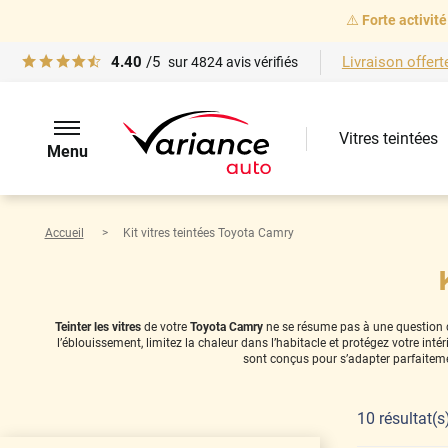
⚠️
Forte activité
4.40
/5
Livraison offert
sur
4824
avis vérifiés
Vitres teintées
Menu
Accueil
Kit vitres teintées Toyota Camry
Teinter les vitres
de votre
Toyota Camry
ne se résume pas à une question de
l’éblouissement, limitez la chaleur dans l’habitacle et protégez votre in
sont conçus pour s’adapter parfaiteme
10
résultat(s