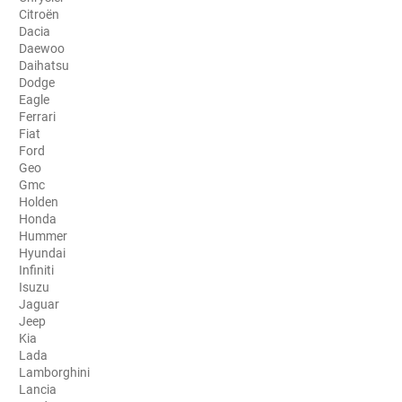
Citroën
Porsche
Dacia
Daewoo
Renault
Daihatsu
Dodge
Seat
Eagle
Ferrari
Skoda
Fiat
Ford
Geo
Tesla
Gmc
Holden
Toyota
Honda
Hummer
Volkswagen
Hyundai
Infiniti
Isuzu
Acura
Jaguar
Jeep
Aixam
Kia
Lada
Alfa Romeo
Lamborghini
Lancia
Alpine