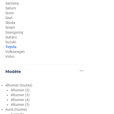
Santana
Cupra
Saturn
Scion
Dacia
Seat
Skoda
Daewoo
Smart
Ssangyong
Daihatsu
Subaru
Suzuki
Dodge
Toyota
Volkswagen
Dongfeng
Volvo
Ds
Modèle
Eagle
Ebro
4Runner (toutes)
4Runner (2)
Ferrari
4Runner (3)
4Runner (4)
Fiat
4Runner (5)
Auris (toutes)
Fisker