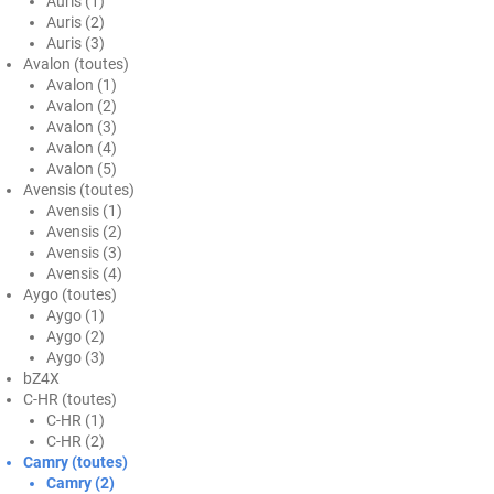
Auris (1)
Auris (2)
Ford
Auris (3)
Avalon (toutes)
Foton
Avalon (1)
Avalon (2)
Gac
Avalon (3)
Avalon (4)
Geely
Avalon (5)
Avensis (toutes)
Genesis
Avensis (1)
Avensis (2)
Geo
Avensis (3)
Avensis (4)
Aygo (toutes)
Gmc
Aygo (1)
Aygo (2)
Great
Aygo (3)
bZ4X
Grecav
C-HR (toutes)
C-HR (1)
Gwm
C-HR (2)
Camry (toutes)
Holden
Camry (2)