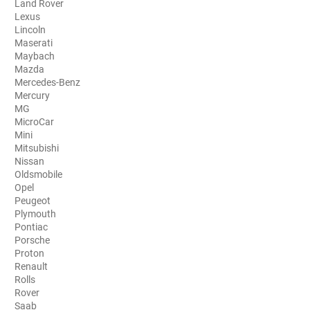
Land Rover
Lexus
Aston Martin
Lincoln
Maserati
Audi
Maybach
Mazda
Bentley
Mercedes-Benz
Mercury
Bmw
MG
MicroCar
Buick
Mini
Mitsubishi
Byd
Nissan
Oldsmobile
Cadillac
Opel
Peugeot
Changan
Plymouth
Pontiac
Chevrolet
Porsche
Proton
Chrysler
Renault
Rolls
Citroën
Rover
Saab