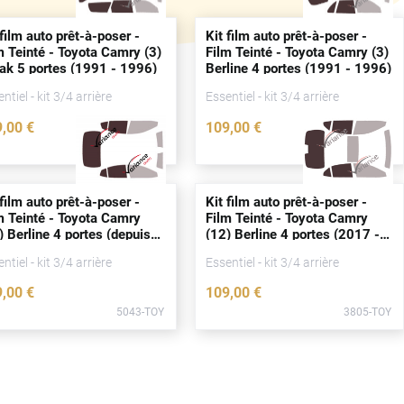
 film auto prêt-à-poser -
Kit film auto prêt-à-poser -
m Teinté - Toyota Camry (3)
Film Teinté - Toyota Camry (3)
eak 5
portes
(1991 - 1996)
Berline 4
portes
(1991 - 1996)
ntiel - kit 3/4 arrière
Essentiel - kit 3/4 arrière
9
,00
€
109
,00
€
2408-TOY
2402-TOY
 film auto prêt-à-poser -
Kit film auto prêt-à-poser -
m Teinté - Toyota Camry
Film Teinté - Toyota Camry
) Berline 4
portes
(
depuis
(12) Berline 4
portes
(2017 -
24)
2024)
ntiel - kit 3/4 arrière
Essentiel - kit 3/4 arrière
9
,00
€
109
,00
€
5043-TOY
3805-TOY