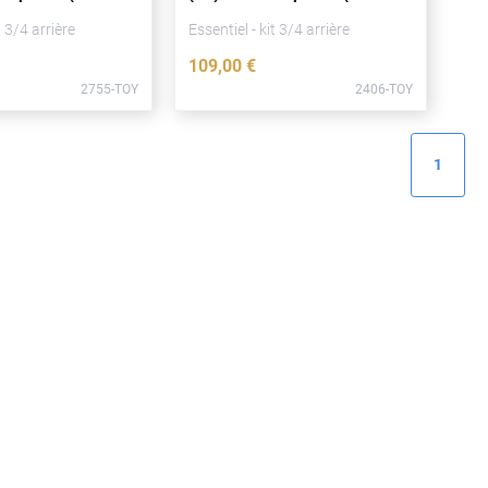
2011)
t 3/4 arrière
Essentiel - kit 3/4 arrière
109
,00
€
2755-TOY
2406-TOY
1