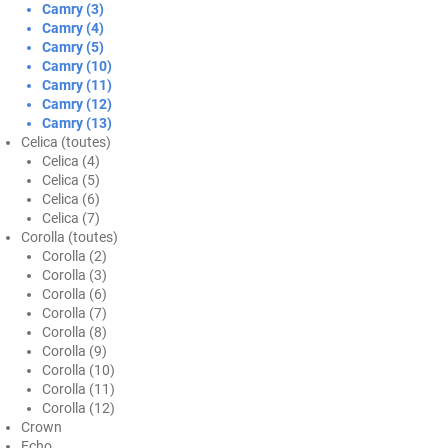
Camry (3)
Honda
Camry (4)
Camry (5)
Hummer
Camry (10)
Camry (11)
Hyundai
Camry (12)
Camry (13)
Ineos
Celica (toutes)
Celica (4)
Infiniti
Celica (5)
Celica (6)
Isuzu
Celica (7)
Corolla (toutes)
Iveco
Corolla (2)
Corolla (3)
Jaecoo
Corolla (6)
Corolla (7)
Jaguar
Corolla (8)
Corolla (9)
Jeep
Corolla (10)
Corolla (11)
Jetour
Corolla (12)
Crown
Kandi
Echo