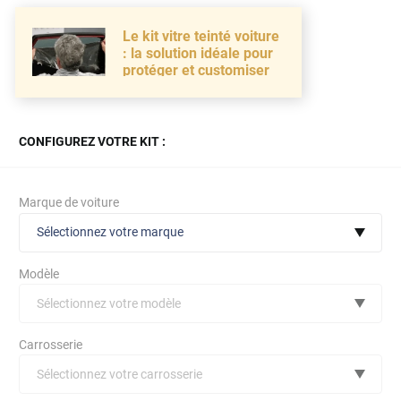
Le kit vitre teinté voiture
: la solution idéale pour
protéger et customiser
CONFIGUREZ VOTRE KIT :
Marque de voiture
Sélectionnez votre marque
Modèle
Sélectionnez votre modèle
Audi
Carrosserie
Bmw
Sélectionnez votre carrosserie
Citroën
(toutes)
undefined véhicule