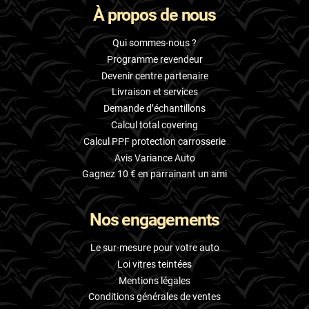
À propos de nous
Skoda
Smart
Qui sommes-nous ?
Programme revendeur
Ssangyong
Devenir centre partenaire
Livraison et services
Subaru
Demande d’échantillons
Suzuki
Calcul total covering
Calcul PPF protection carrosserie
Tata
Avis Variance Auto
Tesla
Gagnez 10 € en parrainant un ami
Toyota
Nos engagements
Volkswagen
Le sur-mesure pour votre auto
Volvo
Loi vitres teintées
Mentions légales
Xpeng
Conditions générales de ventes