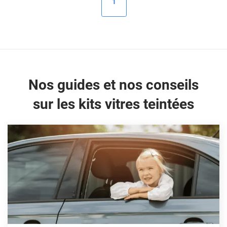
1
Peugeot
Porsche
Renault
Seat
Nos guides et nos conseils
Skoda
sur les kits vitres teintées
Tesla
Toyota
Volkswagen
Acura
Aixam
Alfa Romeo