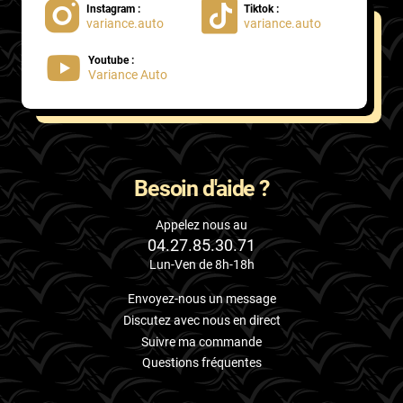
Instagram :
Tiktok :
variance.auto
variance.auto
Proton
Youtube :
Renault
Variance Auto
Rivian
Rolls
Rover
Besoin d'aide ?
Saab
Appelez nous au
04.27.85.30.71
Santana
Lun-Ven de 8h-18h
Saturn
Envoyez-nous un message
Scania
Discutez avec nous en direct
Suivre ma commande
Scion
Questions fréquentes
Seat