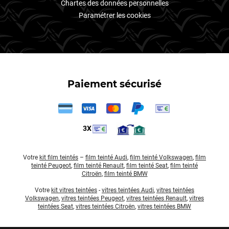
Chartes des données personnelles
Paramétrer les cookies
Paiement sécurisé
3X
Votre
kit film teintés
–
film teinté Audi
,
film teinté Volkswagen
,
film
teinté Peugeot
,
film teinté Renault
,
film teinté Seat
,
film teinté
Citroën
,
film teinté BMW
Votre
kit vitres teintées
-
vitres teintées Audi
,
vitres teintées
Volkswagen
,
vitres teintées Peugeot
,
vitres teintées Renault
,
vitres
teintées Seat
,
vitres teintées Citroën
,
vitres teintées BMW