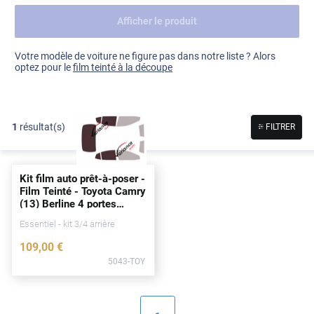
Afficher le produit
Dacia
Fiat
Voir tout
Votre modèle de voiture ne figure pas dans notre liste ? Alors
optez pour le
film teinté à la découpe
Ford
Honda
1
résultat(s)
FILTRER
Hyundai
Kia
Kit film auto prêt-à-poser -
Land Rover
Film Teinté - Toyota Camry
(13) Berline 4
portes
Mercedes-Benz
(
depuis
2024)
Essentiel - kit 3/4 arrière
Mini
109
,00
€
5043-TOY
Nissan
Opel