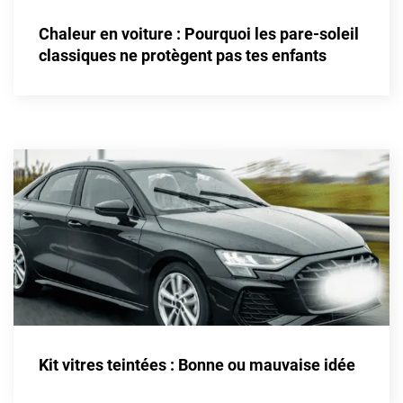
Alpine
Chaleur en voiture : Pourquoi les pare-soleil
Aston Martin
classiques ne protègent pas tes enfants
Audi
Bentley
Bmw
Buick
Byd
Cadillac
Changan
Chevrolet
Chrysler
Kit vitres teintées : Bonne ou mauvaise idée
Citroën