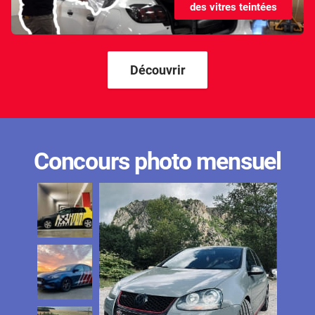
des vitres teintées
Kandi
Karma
Kgm/ssangyong
Découvrir
Kia
Lada
Lamborghini
Concours photo mensuel
Lancia
Land Rover
Ldv
Lexus
Ligier
Lincoln