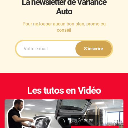
La newsletter de Variance
Auto
Honda
Hummer
Pour ne louper aucun bon plan, promo ou
conseil
Hyundai
Ineos
S'inscrire
Infiniti
Isuzu
Iveco
Les tutos en Vidéo
Jaecoo
Jaguar
Jeep
On pose
Jetour