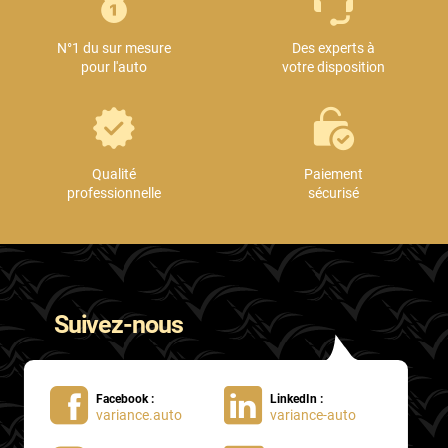
Mini
N°1 du sur mesure
Des experts à
Mitsubishi
pour l'auto
votre disposition
Nissan
Oldsmobile
Omoda
Qualité
Paiement
professionnelle
sécurisé
Opel
Ora
Peugeot
Suivez-nous
Plymouth
Polestar
Facebook :
LinkedIn :
Pontiac
variance.auto
variance-auto
Porsche