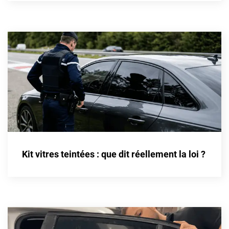
Cupra
Dacia
Daewoo
Daihatsu
Dodge
Dongfeng
Ds
Kit vitres teintées : que dit réellement la loi ?
Eagle
Ebro
Ferrari
Fiat