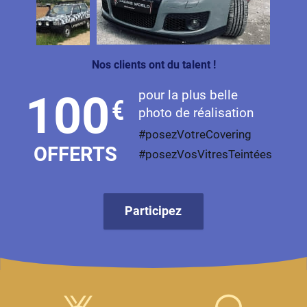
Livan
Lucid
Nos clients ont du talent !
Man
pour la plus belle
100
€
Maserati
photo de réalisation
Maybach
#posezVotreCovering
OFFERTS
#posezVosVitresTeintées
Mazda
McLaren
Participez
Mercedes-Benz
Mercury
MG
MicroCar