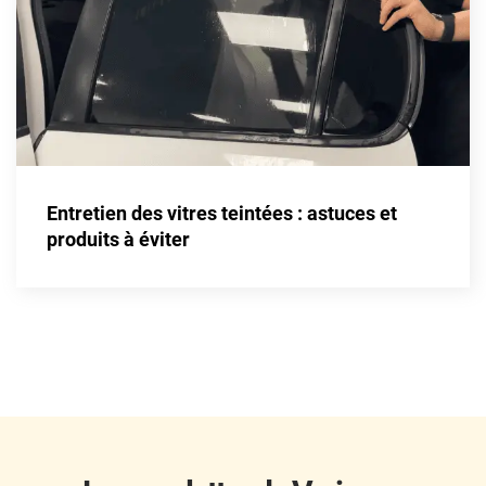
Fisker
Ford
Foton
Gac
Geely
Entretien des vitres teintées : astuces et
Genesis
produits à éviter
Geo
Gmc
Great
Grecav
Gwm
Holden