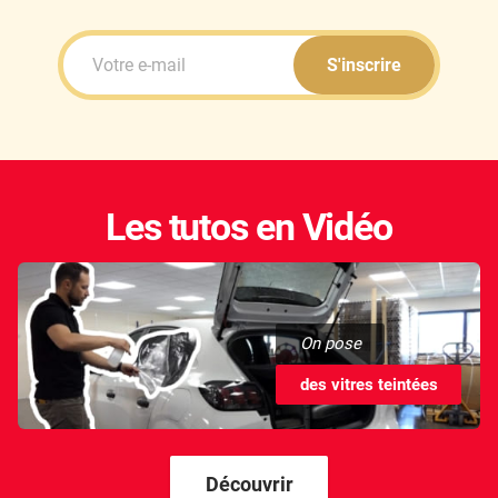
Kandi
Karma
S'inscrire
Kgm/ssangyong
Kia
Lada
Les tutos en Vidéo
Lamborghini
Lancia
Land Rover
On pose
Ldv
des vitres teintées
Lexus
Ligier
Découvrir
Lincoln