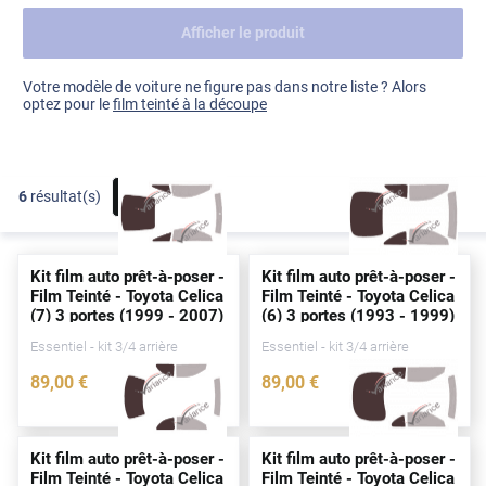
Afficher le produit
Dacia
Fiat
Voir tout
Votre modèle de voiture ne figure pas dans notre liste ? Alors
optez pour le
film teinté à la découpe
Ford
Honda
6
résultat(s)
FILTRER
Hyundai
Kia
Kit film auto prêt-à-poser -
Kit film auto prêt-à-poser -
Land Rover
Film Teinté - Toyota Celica
Film Teinté - Toyota Celica
(7) 3
portes
(1999 - 2007)
(6) 3
portes
(1993 - 1999)
Mercedes-Benz
Essentiel - kit 3/4 arrière
Essentiel - kit 3/4 arrière
Mini
89
,00
€
89
,00
€
2409-TOY
2413-TOY
Nissan
Opel
Kit film auto prêt-à-poser -
Kit film auto prêt-à-poser -
Film Teinté - Toyota Celica
Film Teinté - Toyota Celica