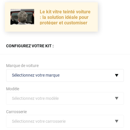
Le kit vitre teinté voiture
: la solution idéale pour
protéger et customiser
CONFIGUREZ VOTRE KIT :
Marque de voiture
Sélectionnez votre marque
Modèle
Sélectionnez votre modèle
Audi
Carrosserie
Bmw
Sélectionnez votre carrosserie
Citroën
(toutes)
undefined véhicule