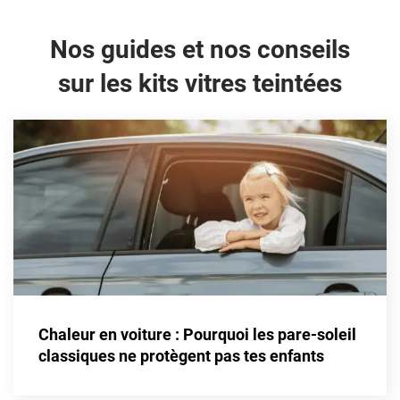
Alpine
Nos guides et nos conseils
Aston Martin
sur les kits vitres teintées
Audi
Bentley
Bmw
Buick
Byd
Cadillac
Changan
Chevrolet
Chaleur en voiture : Pourquoi les pare-soleil
classiques ne protègent pas tes enfants
Chrysler
Citroën