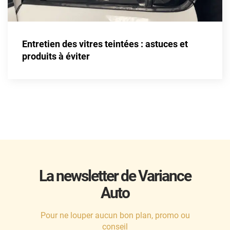
Honda
Hummer
Entretien des vitres teintées : astuces et
produits à éviter
Hyundai
Ineos
Infiniti
Isuzu
Iveco
Jaecoo
La newsletter de Variance
Jaguar
Auto
Jeep
Pour ne louper aucun bon plan, promo ou
Jetour
conseil