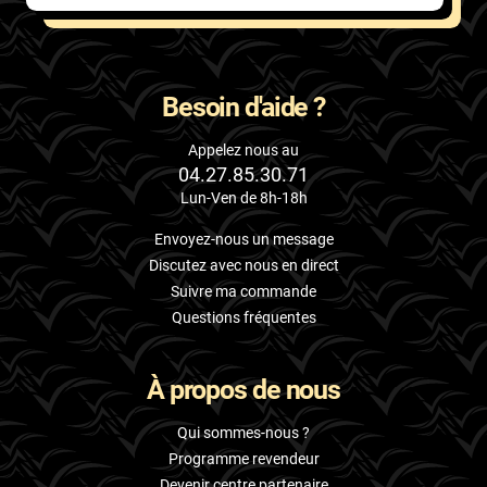
Skoda
Smart
Besoin d'aide ?
Ssangyong
Subaru
Appelez nous au
04.27.85.30.71
Suzuki
Lun-Ven de 8h-18h
Tata
Envoyez-nous un message
Discutez avec nous en direct
Tesla
Suivre ma commande
Toyota
Questions fréquentes
Volkswagen
À propos de nous
Volvo
Qui sommes-nous ?
Xpeng
Programme revendeur
Devenir centre partenaire