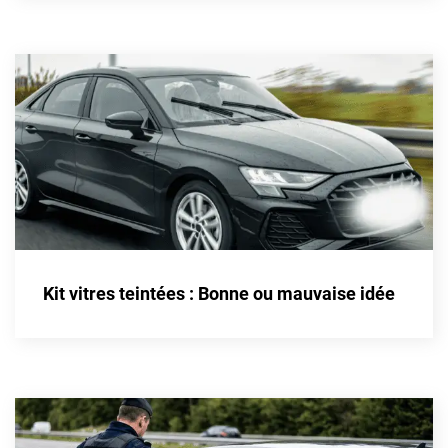
Cupra
Dacia
Daewoo
Daihatsu
Dodge
Dongfeng
Ds
Kit vitres teintées : Bonne ou mauvaise idée
Eagle
Ebro
Ferrari
Fiat