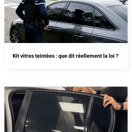
Fisker
Ford
Foton
Gac
Geely
Kit vitres teintées : que dit réellement la loi ?
Genesis
Geo
Gmc
Great
Grecav
Gwm
Holden