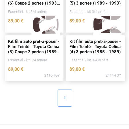
(6) Coupe 2
portes
(1993 -
(5) 3
portes
(1989 - 1993)
Peugeot
1999)
Essentiel - kit 3/4 arrière
Essentiel - kit 3/4 arrière
Porsche
89
,00
€
89
,00
€
Renault
2411-TOY
2412-TOY
Seat
Kit film auto prêt-à-poser -
Kit film auto prêt-à-poser -
Film Teinté - Toyota Celica
Film Teinté - Toyota Celica
Skoda
(5) Coupe 2
portes
(1989 -
(4) 3
portes
(1985 - 1989)
1993)
Tesla
Essentiel - kit 3/4 arrière
Essentiel - kit 3/4 arrière
89
,00
€
89
,00
€
Toyota
2410-TOY
2414-TOY
Volkswagen
1
Acura
Aixam
Alfa Romeo