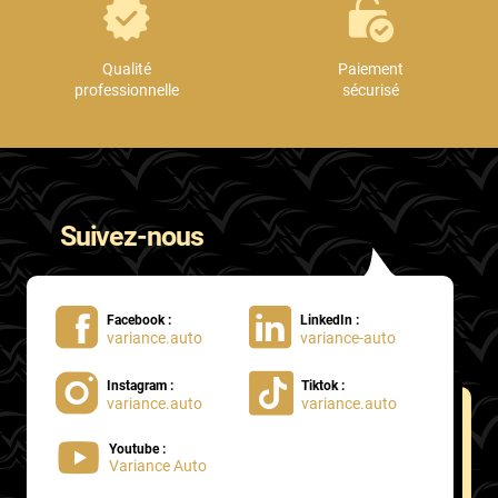
Proton
Qualité
Paiement
Renault
professionnelle
sécurisé
Rivian
Rolls
Rover
Suivez-nous
Saab
Santana
Facebook :
LinkedIn :
variance.auto
variance-auto
Saturn
Instagram :
Tiktok :
Scania
variance.auto
variance.auto
Scion
Youtube :
Variance Auto
Seat