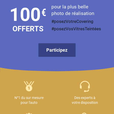
Mini
pour la plus belle
100
€
photo de réalisation
Mitsubishi
#posezVotreCovering
Nissan
OFFERTS
#posezVosVitresTeintées
Oldsmobile
Omoda
Participez
Opel
Ora
Peugeot
Plymouth
Polestar
N°1 du sur mesure
Des experts à
pour l'auto
votre disposition
Pontiac
Porsche